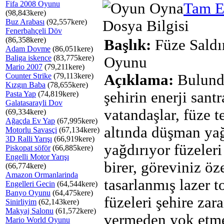
Fifa 2008 Oyunu
Tam E
(98,843kere)
Buz Arabası
(92,557kere)
Dosya Bilgisi
Fenerbahçeli Döv
(86,358kere)
Başlık:
Füze Saldır
Adam Dovme
(86,051kere)
Baliga iskence
(83,775kere)
Oyunu
Mario 2007
(79,211kere)
Counter Strike
(79,113kere)
Açıklama:
Bulund
Kızgın Baba
(78,655kere)
şehirin enerji santr
Pasta Yap
(74,819kere)
Galatasarayli Dov
vatandaşlar, füze t
(69,334kere)
Ağaçda Ev Yap
(67,995kere)
altında düşman ya
Motorlu Savasçi
(67,134kere)
3D Ralli Yarışı
(66,919kere)
yağdırıyor füzeleri
Piskopat söför
(66,885kere)
Engelli Motor Yarışı
birer, göreviniz öz
(66,774kere)
Amazon Ormanlarinda
tasarlanmış lazer t
Engelleri Gecin
(64,544kere)
Banyo Oyunu
(64,475kere)
füzeleri şehire zara
Sinirliyim
(62,143kere)
Makyaj Salonu
(61,572kere)
vermeden yok etm
Mario World Oyunu