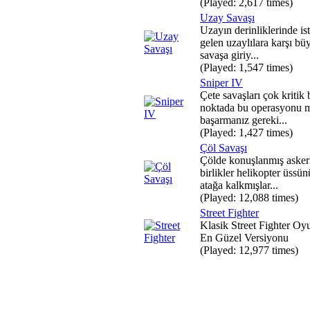
(Played: 2,617 times)
Uzay Savaşı
Uzayın derinliklerinde ist
gelen uzaylılara karşı bü
savaşa giriy...
(Played: 1,547 times)
Sniper IV
Çete savaşları çok kritik 
noktada bu operasyonu 
başarmanız gereki...
(Played: 1,427 times)
Çöl Savaşı
Çölde konuşlanmış asker
birlikler helikopter üssün
atağa kalkmışlar...
(Played: 12,088 times)
Street Fighter
Klasik Street Fighter O
En Güzel Versiyonu
(Played: 12,977 times)