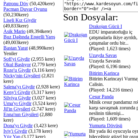
Patronu Döv
(50,420kere)
Pacman Duvar Oyunu
(50,230kere)
Son Dosyalar:
Liseli Kız Giydir
(49,833kere)
Drakojan Gücü I
Asik Mario
(49,394kere)
EDU imparatorluğu iç
Buz Dağında Engelli Yarış
çatışmalarla ikiye ayrıldı,
(49,003kere)
çatışmalar ordu bir...
Bastan Yarat
(48,990kere)
(Played: 1,623 times)
Yeniler
Uzayda Savas
Sofi'yi Giydir
(2,955 kere)
Uzayda Savasin
Okul Başlıyor
(2,779 kere)
(Played: 6,196 times)
Roze'u Giydir
(3,116 kere)
Bitirim Karinca
Nicky'nin Giysileri
(2,821
Bitirim Karincayi Vurma
kere)
Calisin.
Salena'yı Giydir
(2,928 kere)
(Played: 14,216 times)
Keny'i Giydir
(3,317 kere)
Cesur Panda
Silviya Giydir
(3,027 kere)
Minik cesur pandamız ro
Uma'yı Giydir
(3,524 kere)
karşı savaşmak zorunda 
Jil'in Giysileri
(2,747 kere)
neslinin tükenişi...
Enna'nın Giysileri
(2,880
(Played: 1,609 times)
kere)
Dona'yı Giydir
(3,423 kere)
Yumurta Dövüşü
Iviy'i Giydir
(3,178 kere)
Bir yada iki oyucuyla o
Yüz Yap
(3,177 kere)
bileceğiniz güzel bir oyu