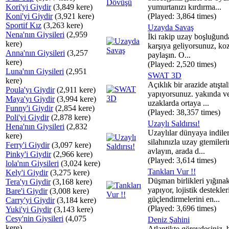
Kori'yi Giydir
(3,849 kere)
yumurtanızı kırdırma...
Koni'yi Giydir
(3,921 kere)
(Played: 3,864 times)
Sportif Kız
(3,263 kere)
Uzayda Savaş
Nena'nın Giysileri
(2,959
İki rakip uzay boşluğund
kere)
karşıya geliyorsunuz, koz
Anna'nın Giysileri
(3,257
paylaşın. O...
kere)
(Played: 2,520 times)
Luna'nın Giysileri
(2,951
SWAT 3D
kere)
Açıklık bir arazide atışta
Poula'yı Giydir
(2,911 kere)
yapıyorsunuz. yakında v
Maya'yı Giydir
(3,994 kere)
uzaklarda ortaya ...
Funny'i Giydir
(2,854 kere)
(Played: 38,357 times)
Poli'yi Giydir
(2,878 kere)
Uzaylı Saldırısı!
Hena'nın Giysileri
(2,832
Uzaylılar dünyaya indiler
kere)
silahınızla uzay gtemileri
Ferry'i Giydir
(3,097 kere)
avlayın, arada d...
Pinky'i Giydir
(2,966 kere)
(Played: 3,614 times)
lola'nın Giysileri
(3,024 kere)
Tankları Vur !!
Kely'i Giydir
(3,275 kere)
Düşman birlikleri yığına
Tera'yı Giydir
(3,168 kere)
yapıyor, lojistik destekler
Bare'i Giydir
(3,008 kere)
güçlendirmelerini en...
Carry'yi Giydir
(3,184 kere)
(Played: 3,696 times)
Yuki'yi Giydir
(3,143 kere)
Cesy'nin Giysileri
(4,075
Deniz Şahini
kere)
Atlantikte görevdesiniz, 