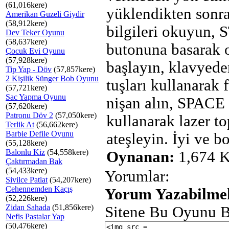
(61,016kere)
yüklendikten sonra
Amerikan Guzeli Giydir
(58,912kere)
bilgileri okuyun,
Dev Teker Oyunu
(58,637kere)
butonuna basarak 
Çocuk Evi Oyunu
(57,928kere)
başlayın, klavyede
Tip Yap - Döv
(57,857kere)
2 Kişilik Sünger Bob Oyunu
tuşları kullanarak 
(57,721kere)
Sac Yapma Oyunu
nişan alın, SPACE
(57,620kere)
Patronu Döv 2
(57,050kere)
kullanarak lazer t
Terlik At
(56,662kere)
Barbie Defile Oyunu
ateşleyin. İyi ve bo
(55,128kere)
Balonlu Kiz
(54,558kere)
Oynanan:
1,674 K
Çaktırmadan Bak
(54,433kere)
Yorumlar:
Sivilce Patlat
(54,207kere)
Cehennemden Kaçış
Yorum Yazabilmek
(52,226kere)
Zidan Sahada
(51,856kere)
Sitene Bu Oyunu B
Nefis Pastalar Yap
(50,476kere)