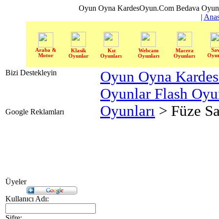
Oyun Oyna KardesOyun.Com Bedava Oyun 
|
Anas
Araba &
Sa
Klasik
Kız
Webcam
Macera
Motor
Oyun
Oyunlar
Oyunları
Oyunları
Oyunları
Bizi Destekleyin
Oyun Oyna Karde
Oyunlar Flash Oy
Oyunları
> Füze Sa
Google Reklamları
Üyeler
Kullanıcı Adı:
Şifre: