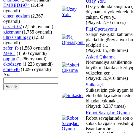
Uzay Yolu
EMRED1974
(2,459
Uzay yolunda karşınıza 
oynandi)
düşmanları yok ederek il
cimen gozlum
(2,367
çalışın. Oyun y...
oynandi)
(Played: 2,705 times)
eczaci_07
(2,256 oynandi)
Plaj Operasyonu
gizemnur
(1,755 oynandi)
Sarışın yakışıklı kahram
ultraslanturgay
(1,582
plajda bir görev alıyor bu
oynandi)
rakipleri a...
zafer_fb
(1,569 oynandi)
(Played: 15,249 times)
MeRT
(1,560 oynandi)
Askeri Çıkarma
ongun
(1,286 oynandi)
Normandiya sahillerinde 
ekodzayn
(1,223 oynandi)
büyük miktarda askeri yı
emre546
(1,095 oynandi)
yükselen ger...
Ara
(Played: 26,916 times)
Suikastçi
Suikast için çok uygun b
etraf oldukça sakin hedef
binadan çıkmak...
(Played: 8,237 times)
Robot Savaşları Oyunu
Robot savaşlarında son o
sokak kavgaları başladı 
isyankar robo...