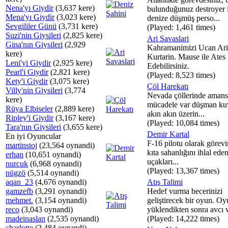
Nena'yı Giydir
(3,637 kere)
bulunduğunuz destroyer i
Mena'yı Giydir
(3,023 kere)
denize düşmüş perso...
Sevgililer Günü
(3,731 kere)
(Played: 1,461 times)
Suzi'nin Giysileri
(2,825 kere)
Ari Savaslari
Gina'nın Giysileri
(2,929
Kahramanimizi Ucan Ari
kere)
Kurtarin. Mause ile Ates
Leni'yi Giydir
(2,925 kere)
Edebilirsiniz.
Pearl'i Giydir
(2,821 kere)
(Played: 8,523 times)
Kety'i Giydir
(3,075 kere)
Çöl Harekatı
Villy'nin Giysileri
(3,774
Nevada çöllerinde amansı
kere)
mücadele var düşman kuv
Rüya Elbiseler
(2,889 kere)
akın akın üzerin...
Ripley'i Giydir
(3,167 kere)
(Played: 10,084 times)
Tara'nın Giysileri
(3,655 kere)
Demir Kartal
En iyi Oyuncular
F-16 pilotu olarak görevi
martinstoj
(23,564 oynandi)
kıta sahanlığını ihlal ed
erhan
(10,651 oynandi)
uçakları...
nurcuk
(6,968 oynandi)
(Played: 13,367 times)
nügzö
(5,514 oynandi)
aqan_23
(4,676 oynandi)
Atış Talimi
gamzefb
(3,291 oynandi)
Hedef vurma becerinizi
mehmet.
(3,154 oynandi)
geliştirecek bir oyun. O
reco
(3,043 oynandi)
yüklendikten sonra avcı v
madeinaslan
(2,535 oynandi)
(Played: 14,222 times)
charlotte
(2,484 oynandi)