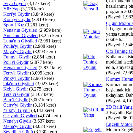
Çok mükemmel
Iviy'i Giydir
(3,177 kere)
hazırlanmış bir
Yüz Yap
(3,176 kere)
programı 20.00
Kori'yi Giydir
(3,849 kere)
(Played: 1,982
Koni'yi Giydir
(3,919 kere)
Çılgın Motorl
Sportif Kız
(3,261 kere)
İki çılgın mot
Nena'nın Giysileri
(2,959 kere)
yarışa tutuştul
Anna'nın Giysileri
(3,255 kere)
rakibe h...
Luna'nın Giysileri
(2,951 kere)
(Played: 1,946
Poula'yı Giydir
(2,908 kere)
Oto Tuning O
Maya'yı Giydir
(3,993 kere)
Kullanmak ist
Funny'i Giydir
(2,854 kere)
modelini isted
Poli'yi Giydir
(2,877 kere)
edin, arayacağ
Hena'nın Giysileri
(2,832 kere)
(Played: 7,969
Ferry'i Giydir
(3,095 kere)
Pinky'i Giydir
(2,964 kere)
Kırmızı Hum
lola'nın Giysileri
(3,023 kere)
Kırmızı humm
Kely'i Giydir
(3,275 kere)
başlamak için
Tera'yı Giydir
(3,167 kere)
tıklayınız. Dah
Bare'i Giydir
(3,007 kere)
(Played: 4,161
Carry'yi Giydir
(3,184 kere)
3D Ralli Yarış
Yuki'yi Giydir
(3,143 kere)
3 Boyutlu Rall
Cesy'nin Giysileri
(4,074 kere)
(Played: 66,91
Nena'yı Giydir
(3,637 kere)
Engelli Motor 
Mena'yı Giydir
(3,023 kere)
Motoru Engell
Sevgililer Günü
(3,730 kere)