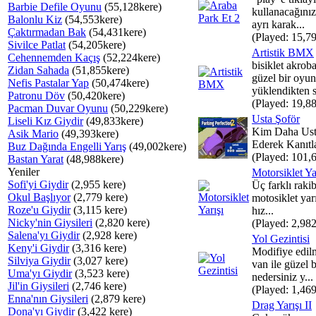
Barbie Defile Oyunu
(55,128kere)
kullanacağınız
Balonlu Kiz
(54,553kere)
ayrı karak...
Çaktırmadan Bak
(54,431kere)
(Played: 15,79
Sivilce Patlat
(54,205kere)
Artistik BMX
Cehennemden Kaçış
(52,224kere)
bisiklet akroba
Zidan Sahada
(51,855kere)
güzel bir oyu
Nefis Pastalar Yap
(50,474kere)
yüklendikten s
Patronu Döv
(50,420kere)
(Played: 19,88
Pacman Duvar Oyunu
(50,229kere)
Usta Şoför
Liseli Kız Giydir
(49,833kere)
Kim Daha Ust
Asik Mario
(49,393kere)
Ederek Kanıtl
Buz Dağında Engelli Yarış
(49,002kere)
(Played: 101,
Bastan Yarat
(48,988kere)
Yeniler
Motorsiklet Ya
Sofi'yi Giydir
(2,955 kere)
Üç farklı rakib
Okul Başlıyor
(2,779 kere)
motosiklet yarı
Roze'u Giydir
(3,115 kere)
hız...
Nicky'nin Giysileri
(2,820 kere)
(Played: 2,982
Salena'yı Giydir
(2,928 kere)
Yol Gezintisi
Keny'i Giydir
(3,316 kere)
Modifiye edilm
Silviya Giydir
(3,027 kere)
van ile güzel b
Uma'yı Giydir
(3,523 kere)
nedersiniz y...
Jil'in Giysileri
(2,746 kere)
(Played: 1,469
Enna'nın Giysileri
(2,879 kere)
Drag Yarışı II
Dona'yı Giydir
(3,422 kere)