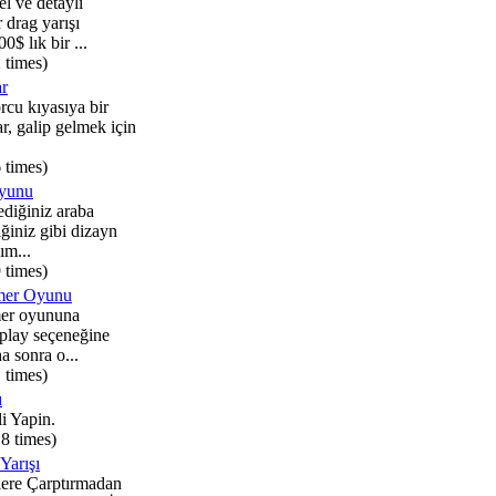
 ve detaylı
 drag yarışı
0$ lık bir ...
 times)
ar
orcu kıyasıya bir
ar, galip gelmek için
 times)
yunu
ediğiniz araba
iğiniz gibi dizayn
ım...
 times)
mer Oyunu
er oyununa
 play seçeneğine
a sonra o...
 times)
ı
i Yapin.
8 times)
Yarışı
ere Çarptırmadan