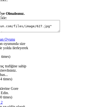
ye Olmalısınız.
Ekle:
ban Oyunu
ban oyununda size
le yolda ilerleyerek
 times)
ç trafiğine sahip
örevlisiniz.
bas...
4 times)
klerine Gore
 Edin.
0 times)
 2
ın ve şöför olarak