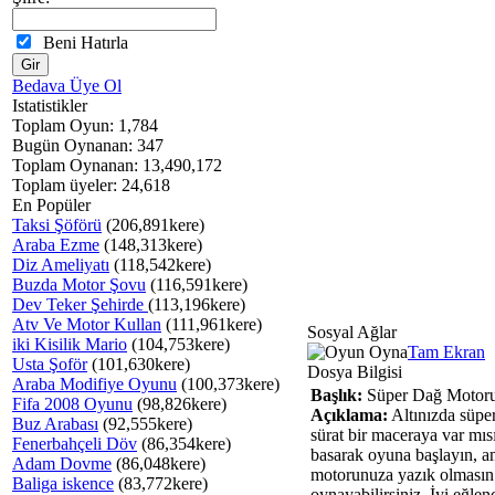
Beni Hatırla
Bedava Üye Ol
Istatistikler
Toplam Oyun: 1,784
Bugün Oynanan: 347
Toplam Oynanan: 13,490,172
Toplam üyeler: 24,618
En Popüler
Taksi Şöförü
(206,891kere)
Araba Ezme
(148,313kere)
Diz Ameliyatı
(118,542kere)
Buzda Motor Şovu
(116,591kere)
Dev Teker Şehirde
(113,196kere)
Atv Ve Motor Kullan
(111,961kere)
Sosyal Ağlar
iki Kisilik Mario
(104,753kere)
Tam Ekran
Usta Şoför
(101,630kere)
Dosya Bilgisi
Araba Modifiye Oyunu
(100,373kere)
Başlık:
Süper Dağ Motor
Fifa 2008 Oyunu
(98,826kere)
Açıklama:
Altınızda süper
Buz Arabası
(92,555kere)
sürat bir maceraya var m
Fenerbahçeli Döv
(86,354kere)
basarak oyuna başlayın, am
Adam Dovme
(86,048kere)
motorunuza yazık olmasın.
Baliga iskence
(83,772kere)
oynayabilirsiniz. İyi eğlenc