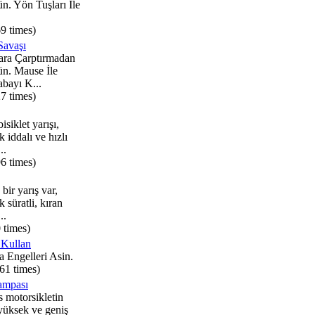
n. Yön Tuşları İle
9 times)
Savaşı
ara Çarptırmadan
ün. Mause İle
abayı K...
7 times)
isiklet yarışı,
k iddalı ve hızlı
..
6 times)
bir yarış var,
k süratli, kıran
..
 times)
 Kullan
 Engelleri Asin.
61 times)
ampası
s motorsikletin
yüksek ve geniş