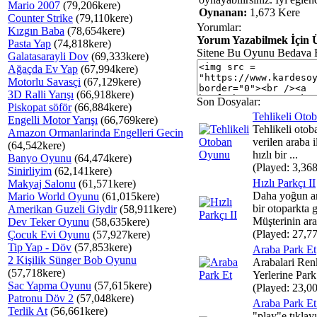
Mario 2007
(79,206kere)
Oynanan:
1,673 Kere
Counter Strike
(79,110kere)
Yorumlar:
Kızgın Baba
(78,654kere)
Yorum Yazabilmek İçin Ü
Pasta Yap
(74,818kere)
Sitene Bu Oyunu Bedava 
Galatasarayli Dov
(69,333kere)
Ağaçda Ev Yap
(67,994kere)
Motorlu Savasçi
(67,129kere)
3D Ralli Yarışı
(66,918kere)
Son Dosyalar:
Piskopat söför
(66,884kere)
Tehlikeli Oto
Engelli Motor Yarışı
(66,769kere)
Tehlikeli oto
Amazon Ormanlarinda Engelleri Gecin
verilen araba i
(64,542kere)
hızlı bir ...
Banyo Oyunu
(64,474kere)
(Played: 3,368
Sinirliyim
(62,141kere)
Hızlı Parkçı II
Makyaj Salonu
(61,571kere)
Daha yoğun ara
Mario World Oyunu
(61,015kere)
bir otoparkta g
Amerikan Guzeli Giydir
(58,911kere)
Müşterinin ara
Dev Teker Oyunu
(58,635kere)
(Played: 27,77
Çocuk Evi Oyunu
(57,927kere)
Tip Yap - Döv
(57,853kere)
Araba Park Et
2 Kişilik Sünger Bob Oyunu
Arabalari Ren
(57,718kere)
Yerlerine Park
Sac Yapma Oyunu
(57,615kere)
(Played: 23,00
Patronu Döv 2
(57,048kere)
Araba Park Et
Terlik At
(56,661kere)
"play"e tıklay