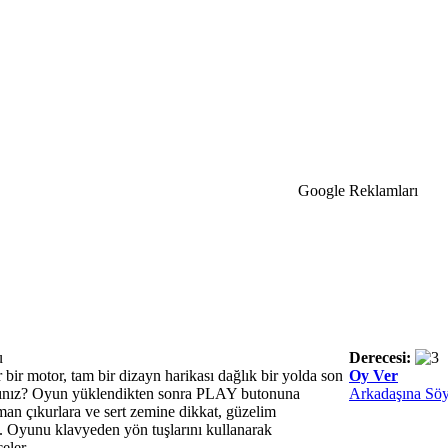
Google Reklamları
u
Derecesi:
 bir motor, tam bir dizayn harikası dağlık bir yolda son
Oy Ver
ısınız? Oyun yüklendikten sonra PLAY butonuna
Arkadaşına Söy
an çıkurlara ve sert zemine dikkat, güzelim
 Oyunu klavyeden yön tuşlarını kullanarak
eler..