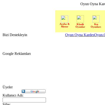
Oyun Oyna Kar
Araba &
Klasik
Kız
Motor
Oyunlar
Oyunları
Bizi Destekleyin
Oyun Oyna KardesOyun.C
Google Reklamları
Üyeler
Kullanıcı Adı:
Şifre: