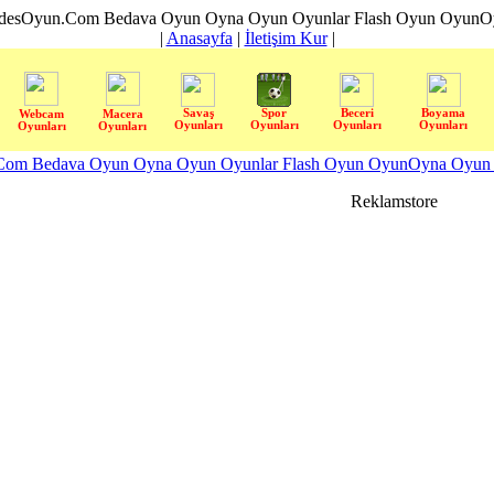
desOyun.Com Bedava Oyun Oyna Oyun Oyunlar Flash Oyun OyunOyn
|
Anasayfa
|
İletişim Kur
|
Savaş
Spor
Beceri
Boyama
Webcam
Macera
Oyunları
Oyunları
Oyunları
Oyunları
Oyunları
Oyunları
om Bedava Oyun Oyna Oyun Oyunlar Flash Oyun OyunOyna Oyun S
Reklamstore