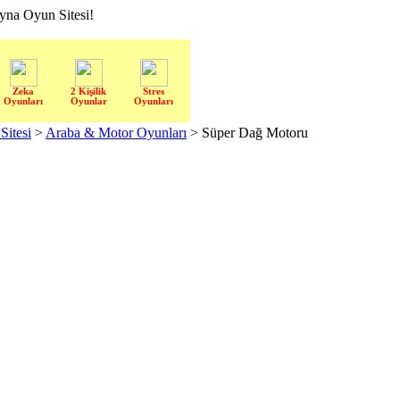
a Oyun Sitesi!
Zeka
2 Kişilik
Stres
Oyunları
Oyunlar
Oyunları
itesi
>
Araba & Motor Oyunları
> Süper Dağ Motoru