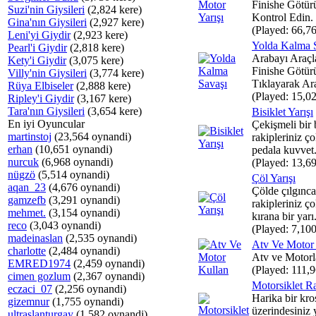
Finishe Götürü
Suzi'nin Giysileri
(2,824 kere)
Kontrol Edin.
Gina'nın Giysileri
(2,927 kere)
(Played: 66,76
Leni'yi Giydir
(2,923 kere)
Yolda Kalma 
Pearl'i Giydir
(2,818 kere)
Arabayı Araçl
Kety'i Giydir
(3,075 kere)
Finishe Götür
Villy'nin Giysileri
(3,774 kere)
Tıklayarak Ar
Rüya Elbiseler
(2,888 kere)
(Played: 15,02
Ripley'i Giydir
(3,167 kere)
Tara'nın Giysileri
(3,654 kere)
Bisiklet Yarışı
En iyi Oyuncular
Çekişmeli bir b
martinstoj
(23,564 oynandi)
rakipleriniz ço
erhan
(10,651 oynandi)
pedala kuvvet.
nurcuk
(6,968 oynandi)
(Played: 13,69
nügzö
(5,514 oynandi)
Çöl Yarışı
aqan_23
(4,676 oynandi)
Çölde çılgınca 
gamzefb
(3,291 oynandi)
rakipleriniz ço
mehmet.
(3,154 oynandi)
kırana bir yarı.
reco
(3,043 oynandi)
(Played: 7,100
madeinaslan
(2,535 oynandi)
Atv Ve Motor
charlotte
(2,484 oynandi)
Atv ve Motorla
EMRED1974
(2,459 oynandi)
(Played: 111,9
cimen gozlum
(2,367 oynandi)
Motorsiklet R
eczaci_07
(2,256 oynandi)
Harika bir kro
gizemnur
(1,755 oynandi)
üzerindesiniz 
ultraslanturgay
(1,582 oynandi)