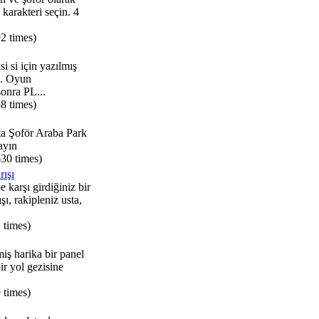
 karakteri seçin. 4
2 times)
si si için yazılmış
n. Oyun
onra PL...
8 times)
a Şoför Araba Park
ayın
630 times)
rışı
e karşı girdiğiniz bir
şı, rakipleniz usta,
 times)
iş harika bir panel
ir yol gezisine
 times)