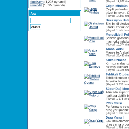
ekodzayn
(1,223 oynandi)
(Played: 17,627 ti
emre546
(1,095 oynandi)
Çılgın Minibüs
Çeşitli parkurla
güzel bir oyun. 
Ara
(Played: 14,897 ti
Direksiyon Ust
Sıkı bir direksi
3 farklı zorluk d
(Played: 1,545 time
Motosikletli Pol
Şehirde gösterici
maçı çıkşında ba
(Played: 15,574 ti
Araba Yarisi
Mause ile Arabal
(Played: 29,480 ti
Kuka Ezmece
Kırmızı arabanız
dizilmiş kukaları
(Played: 17,326 ti
Tehlikeli Otob
Tehlikeli otoban
ile yolda ilerleyer
(Played: 3,370 time
Süper Dağ Mot
Altınızda süper b
harikası dağlık b
(Played: 1,674 time
PMG Yarışı
Performans ve sür
araç yarışmanız i
(Played: 1,636 time
Drag Yarışı I
Çok mükemmel ve
drag yarışı progr
(Played: 1,763 time