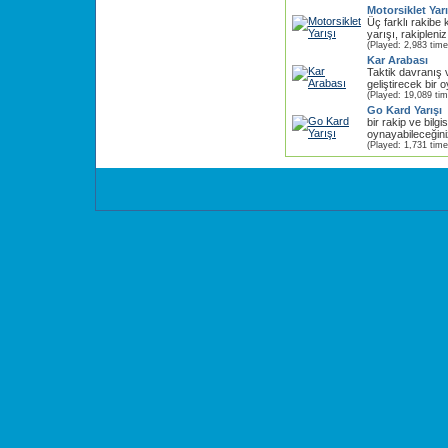
Motorsiklet Yarı
Üç farklı rakibe k
yarışı, rakipleniz
(Played: 2,983 time
Kar Arabası
Taktik davranış 
geliştirecek bir 
(Played: 19,089 ti
Go Kard Yarışı
bir rakip ve bilg
oynayabileceğiniz 
(Played: 1,731 time