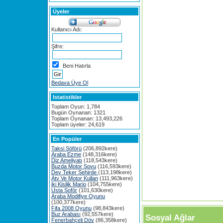
Üyeler
Kullanıcı Adı:
Şifre:
Beni Hatırla
Bedava Üye Ol
Istatistikler
Toplam Oyun: 1,784
Bugün Oynanan: 1321
Toplam Oynanan: 13,493,226
Toplam üyeler: 24,619
En Popüler
Taksi Şöförü
(206,892kere)
Araba Ezme
(148,316kere)
Diz Ameliyatı
(118,543kere)
Buzda Motor Şovu
(116,593kere)
Dev Teker Şehirde
(113,198kere)
Atv Ve Motor Kullan
(111,963kere)
iki Kisilik Mario
(104,755kere)
Usta Şoför
(101,630kere)
Araba Modifiye Oyunu
(100,377kere)
Fifa 2008 Oyunu
(98,843kere)
Buz Arabası
(92,557kere)
Sosyal Ağlar
Fenerbahçeli Döv
(86,358kere)