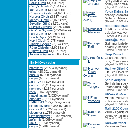
İşte çarpışan a
Bare'i Giydir
(3,008 kere)
panayırların vaz
Carry'yi Giydir
(3,184 kere)
(Played: 29,755 ti
Yuki'yi Giydir
(3,143 kere)
Yolda Kalma Sa
Cesy'nin Giysileri
(4,075 kere)
Arabayı Araçlar
Nena'yı Giydir
(3,637 kere)
Götürün. Mause İ
Mena'yı Giydir
(3,023 kere)
(Played: 15,028 ti
Sevgililer Günü
(3,731 kere)
Motosiklet Mac
Suzi'nin Giysileri
(2,825 kere)
Tehlikeler le dolu
Gina'nın Giysileri
(2,929 kere)
yolculuk yapıyor
Leni'yi Giydir
(2,925 kere)
(Played: 2,746 time
Pearl'i Giydir
(2,821 kere)
Kurbağa Ralli
Kety'i Giydir
(3,075 kere)
Sizin muhitinizde
Villy'nin Giysileri
(3,774 kere)
sesleri yükselme
Rüya Elbiseler
(2,889 kere)
(Played: 1,595 time
Ripley'i Giydir
(3,167 kere)
Tara'nın Giysileri
(3,655 kere)
Jeep Yarışı II
Önünüzde zorlu bi
araç. Oyun yükle
En iyi Oyuncular
(Played: 12,876 ti
martinstoj
(23,564 oynandi)
Hızlı ve Öfkeli
erhan
(10,651 oynandi)
Hızlı ve Öfkeli 
nurcuk
(6,968 oynandi)
(Played: 33,089 ti
nügzö
(5,514 oynandi)
Şehir Yarışcısı
aqan_23
(4,676 oynandi)
Şehirde hızlı bir
gamzefb
(3,291 oynandi)
kemerleriniz bağl
mehmet.
(3,154 oynandi)
(Played: 1,442 time
reco
(3,043 oynandi)
HP'nin VosVos
madeinaslan
(2,535 oynandi)
HP'nin oyunlarınd
charlotte
(2,484 oynandi)
volksvagen hörb
EMRED1974
(2,459 oynandi)
(Played: 18,592 ti
cimen gozlum
(2,367 oynandi)
Ralli 2100 Oyu
eczaci_07
(2,256 oynandi)
2100 yılı yarış ar
gizemnur
(1,755 oynandi)
oyunu oynar mısı
ultraslanturgay
(1,582 oynandi)
(Played: 1,428 time
zafer_fb
(1,569 oynandi)
MeRT
(1,560 oynandi)
Karavan Yarisi
ongun
(1,286 oynandi)
Karavanla Yaris