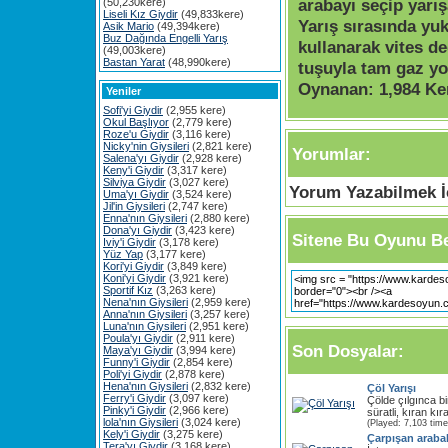
arabayı seçip yarışa
(50,230kere)
Liseli Kız Giydir
(49,833kere)
Yarış sırasında yuk
Asik Mario
(49,394kere)
Buz Dağında Engelli Yarış
kullanarak vites d
(49,003kere)
Bastan Yarat
(48,990kere)
tuşuyla tam gaz yol
Oynanan:
1,984 Ke
Yeniler
Sofi'yi Giydir
(2,955 kere)
Okul Başlıyor
(2,779 kere)
Roze'u Giydir
(3,116 kere)
Nicky'nin Giysileri
(2,821 kere)
Yorumlar:
Salena'yı Giydir
(2,928 kere)
Keny'i Giydir
(3,317 kere)
Silviya Giydir
(3,027 kere)
Yorum Yazabilmek İç
Uma'yı Giydir
(3,524 kere)
Jil'in Giysileri
(2,747 kere)
Enna'nın Giysileri
(2,880 kere)
Dona'yı Giydir
(3,423 kere)
Sitene Bu Oyunu Be
Iviy'i Giydir
(3,178 kere)
Yüz Yap
(3,177 kere)
Kori'yi Giydir
(3,849 kere)
Koni'yi Giydir
(3,921 kere)
Sportif Kız
(3,263 kere)
Nena'nın Giysileri
(2,959 kere)
Anna'nın Giysileri
(3,257 kere)
Luna'nın Giysileri
(2,951 kere)
Poula'yı Giydir
(2,911 kere)
Son Dosyalar:
Maya'yı Giydir
(3,994 kere)
Funny'i Giydir
(2,854 kere)
Poli'yi Giydir
(2,878 kere)
Hena'nın Giysileri
(2,832 kere)
Çöl Yarışı
Ferry'i Giydir
(3,097 kere)
Çölde çılgınca bi
Pinky'i Giydir
(2,966 kere)
süratli, kıran kıra
lola'nın Giysileri
(3,024 kere)
(Played: 7,103 time
Kely'i Giydir
(3,275 kere)
Çarpışan araba
Tera'yı Giydir
(3,168 kere)