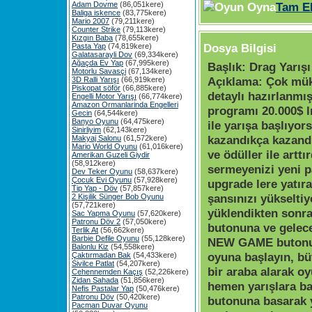
Adam Dovme
(86,051kere)
Tam E
Baliga iskence
(83,775kere)
Mario 2007
(79,211kere)
Counter Strike
(79,113kere)
Kızgın Baba
(78,655kere)
Dosya Bilgisi
Pasta Yap
(74,819kere)
Galatasarayli Dov
(69,334kere)
Ağaçda Ev Yap
(67,995kere)
Başlık:
Drag Yarışı 
Motorlu Savasçi
(67,134kere)
Açıklama:
Çok mük
3D Ralli Yarışı
(66,919kere)
Piskopat söför
(66,885kere)
detaylı hazırlanmış
Engelli Motor Yarışı
(66,774kere)
Amazon Ormanlarinda Engelleri
programı 20.000$ l
Gecin
(64,544kere)
Banyo Oyunu
(64,475kere)
ile yarışa başlıyor
Sinirliyim
(62,143kere)
kazandıkça kazandı
Makyaj Salonu
(61,572kere)
Mario World Oyunu
(61,016kere)
ve ödüller ile arttı
Amerikan Guzeli Giydir
(58,912kere)
sermeyenizi yeni p
Dev Teker Oyunu
(58,637kere)
Çocuk Evi Oyunu
(57,928kere)
upgrade lere yatır
Tip Yap - Döv
(57,857kere)
şansınızı yükselti
2 Kişilik Sünger Bob Oyunu
(57,721kere)
yüklendikten sonr
Sac Yapma Oyunu
(57,620kere)
Patronu Döv 2
(57,050kere)
butonuna ve gelec
Terlik At
(56,662kere)
Barbie Defile Oyunu
(55,128kere)
NEW GAME butonun
Balonlu Kiz
(54,558kere)
oyuna başlayın, b
Çaktırmadan Bak
(54,433kere)
Sivilce Patlat
(54,207kere)
bir araba alarak o
Cehennemden Kaçış
(52,226kere)
Zidan Sahada
(51,856kere)
hemen yarışlara b
Nefis Pastalar Yap
(50,476kere)
Patronu Döv
(50,420kere)
butonuna basarak 
Pacman Duvar Oyunu