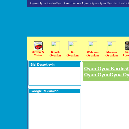
Oyun Oyna KardesOyun.Com Bedava Oyun Oyna Oyun Oyunlar Flash O
Araba &
Sa
Klasik
Kız
Webcam
Macera
Motor
Oyu
Oyunlar
Oyunları
Oyunları
Oyunları
Bizi Destekleyin
Oyun Oyna Kardes
Oyun OyunOyna Oyu
Google Reklamları