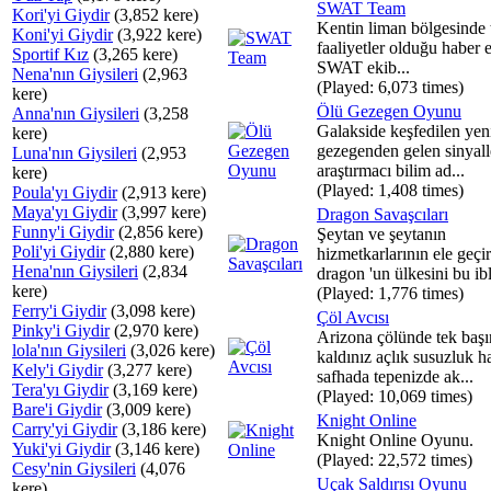
SWAT Team
Kori'yi Giydir
(3,852 kere)
Kentin liman bölgesinde t
Koni'yi Giydir
(3,922 kere)
faaliyetler olduğu haber e
Sportif Kız
(3,265 kere)
SWAT ekib...
Nena'nın Giysileri
(2,963
(Played: 6,073 times)
kere)
Ölü Gezegen Oyunu
Anna'nın Giysileri
(3,258
Galakside keşfedilen yeni
kere)
gezegenden gelen sinyall
Luna'nın Giysileri
(2,953
araştırmacı bilim ad...
kere)
(Played: 1,408 times)
Poula'yı Giydir
(2,913 kere)
Maya'yı Giydir
(3,997 kere)
Dragon Savaşcıları
Funny'i Giydir
(2,856 kere)
Şeytan ve şeytanın
Poli'yi Giydir
(2,880 kere)
hizmetkarlarının ele geçir
Hena'nın Giysileri
(2,834
dragon 'un ülkesini bu ibli
kere)
(Played: 1,776 times)
Ferry'i Giydir
(3,098 kere)
Çöl Avcısı
Pinky'i Giydir
(2,970 kere)
Arizona çölünde tek başı
lola'nın Giysileri
(3,026 kere)
kaldınız açlık susuzluk h
Kely'i Giydir
(3,277 kere)
safhada tepenizde ak...
Tera'yı Giydir
(3,169 kere)
(Played: 10,069 times)
Bare'i Giydir
(3,009 kere)
Knight Online
Carry'yi Giydir
(3,186 kere)
Knight Online Oyunu.
Yuki'yi Giydir
(3,146 kere)
(Played: 22,572 times)
Cesy'nin Giysileri
(4,076
Uçak Saldırısı Oyunu
kere)