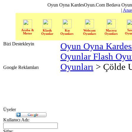
Oyun Oyna KardesOyun.Com Bedava Oyun 
|
Anas
Araba &
Sa
Klasik
Kız
Webcam
Macera
Motor
Oyun
Oyunlar
Oyunları
Oyunları
Oyunları
Bizi Destekleyin
Oyun Oyna Karde
Oyunlar Flash Oy
Oyunları
> Çölde U
Google Reklamları
Üyeler
Kullanıcı Adı:
Şifre: