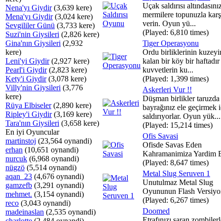
Uçak saldırısı altındasını
Nena'yı Giydir
(3,639 kere)
mermilere topunuzla karş
Mena'yı Giydir
(3,024 kere)
verin. Oyun yü...
Sevgililer Günü
(3,733 kere)
(Played: 6,810 times)
Suzi'nin Giysileri
(2,826 kere)
Gina'nın Giysileri
(2,932
Tiger Operasyonu
kere)
Ordu birliklerinin kuzey
Leni'yi Giydir
(2,927 kere)
kalan bir köy bir haftadı
Pearl'i Giydir
(2,823 kere)
kuvvetlerin ku...
Kety'i Giydir
(3,078 kere)
(Played: 1,399 times)
Villy'nin Giysileri
(3,776
Askerleri Vur !!
kere)
Düşman birlikler taruzda
Rüya Elbiseler
(2,890 kere)
bayrağınız ele geçirmek i
Ripley'i Giydir
(3,169 kere)
saldırıyorlar. Oyun yük...
Tara'nın Giysileri
(3,658 kere)
(Played: 15,214 times)
En iyi Oyuncular
Ofis Savasi
martinstoj
(23,564 oynandi)
Ofisde Savas Eden
erhan
(10,651 oynandi)
Kahramanimiza Yardim E
nurcuk
(6,968 oynandi)
(Played: 8,647 times)
nügzö
(5,514 oynandi)
Metal Slug Seruven 1
aqan_23
(4,676 oynandi)
Unutulmaz Metal Slug
gamzefb
(3,291 oynandi)
Oyununun Flash Versiyo
mehmet.
(3,154 oynandi)
(Played: 6,267 times)
reco
(3,043 oynandi)
Doomed
madeinaslan
(2,535 oynandi)
Etrafınızı saran zombilerl
charlotte
(2,484 oynandi)