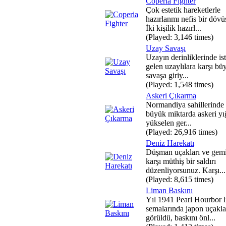
Coperia Fighter
Çok estetik hareketlerle
hazırlanmı nefis bir döv
İki kişilik hazırl...
(Played: 3,146 times)
Uzay Savaşı
Uzayın derinliklerinde ist
gelen uzaylılara karşı bü
savaşa giriy...
(Played: 1,548 times)
Askeri Çıkarma
Normandiya sahillerinde 
büyük miktarda askeri yı
yükselen ger...
(Played: 26,916 times)
Deniz Harekatı
Düşman uçakları ve gemi
karşı müthiş bir saldırı
düzenliyorsunuz. Karşı...
(Played: 8,615 times)
Liman Baskını
Yıl 1941 Pearl Hourbor 
semalarında japon uçakla
görüldü, baskını önl...