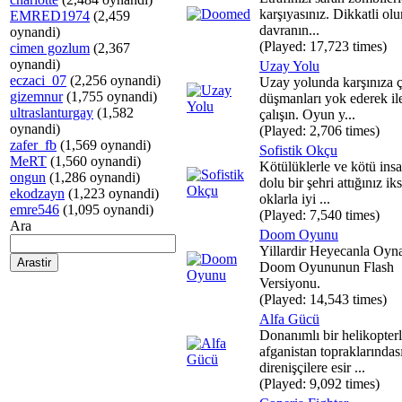
karşıyasınız. Dikkatli olun
EMRED1974
(2,459
davranın...
oynandi)
(Played: 17,723 times)
cimen gozlum
(2,367
oynandi)
Uzay Yolu
eczaci_07
(2,256 oynandi)
Uzay yolunda karşınıza 
gizemnur
(1,755 oynandi)
düşmanları yok ederek il
ultraslanturgay
(1,582
çalışın. Oyun y...
oynandi)
(Played: 2,706 times)
zafer_fb
(1,569 oynandi)
Sofistik Okçu
MeRT
(1,560 oynandi)
Kötülüklerle ve kötü insa
ongun
(1,286 oynandi)
dolu bir şehri attığınız iks
ekodzayn
(1,223 oynandi)
oklarla iyi ...
emre546
(1,095 oynandi)
(Played: 7,540 times)
Ara
Doom Oyunu
Yillardir Heyecanla Oyn
Doom Oyununun Flash
Versiyonu.
(Played: 14,543 times)
Alfa Gücü
Donanımlı bir helikopter
afganistan topraklarındas
direnişçilere esir ...
(Played: 9,092 times)