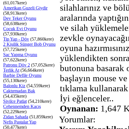
(61,017kere)
silahlarınız ve bö
Amerikan Guzeli Giydir
(58,913kere)
aralarında yaptığın
Dev Teker Oyunu
(58,638kere)
ve silah yüklemele
Çocuk Evi Oyunu
(57,930kere)
zevkle oynayacağın
Tip Yap - Döv
(57,860kere)
2 Kişilik Sünger Bob Oyunu
oyuna hazırmısını
(57,725kere)
Sac Yapma Oyunu
yüklendikten son
(57,622kere)
Patronu Döv 2
(57,052kere)
butonuna basarak 
Terlik At
(56,664kere)
Barbie Defile Oyunu
başlayın mouse ve 
(55,130kere)
Balonlu Kiz
(54,559kere)
tıklama kullanarak
Çaktırmadan Bak
(54,435kere)
İyi eğlenceler..
Sivilce Patlat
(54,210kere)
Oynanan:
1,647 K
Cehennemden Kaçış
(52,229kere)
Zidan Sahada
(51,859kere)
Yorumlar:
Nefis Pastalar Yap
(50,477kere)