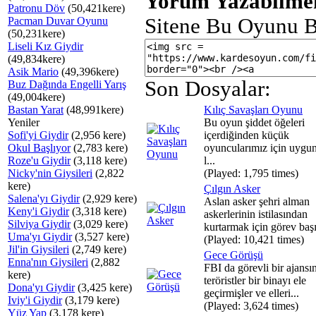
Yorum Yazabilmek
Patronu Döv
(50,421kere)
Sitene Bu Oyunu B
Pacman Duvar Oyunu
(50,231kere)
Liseli Kız Giydir
(49,834kere)
Asik Mario
(49,396kere)
Son Dosyalar:
Buz Dağında Engelli Yarış
(49,004kere)
Bastan Yarat
(48,991kere)
Kılıç Savaşları Oyunu
Yeniler
Bu oyun şiddet öğeleri
Sofi'yi Giydir
(2,956 kere)
içerdiğinden küçük
Okul Başlıyor
(2,783 kere)
oyuncularımız için uygun
Roze'u Giydir
(3,118 kere)
l...
Nicky'nin Giysileri
(2,822
(Played: 1,795 times)
kere)
Çılgın Asker
Salena'yı Giydir
(2,929 kere)
Aslan asker şehri alman
Keny'i Giydir
(3,318 kere)
askerlerinin istilasından
Silviya Giydir
(3,029 kere)
kurtarmak için görev başı
Uma'yı Giydir
(3,527 kere)
(Played: 10,421 times)
Jil'in Giysileri
(2,749 kere)
Gece Görüşü
Enna'nın Giysileri
(2,882
FBI da görevli bir ajansı
kere)
teröristler bir binayı ele
Dona'yı Giydir
(3,425 kere)
geçirmişler ve elleri...
Iviy'i Giydir
(3,179 kere)
(Played: 3,624 times)
Yüz Yap
(3,178 kere)