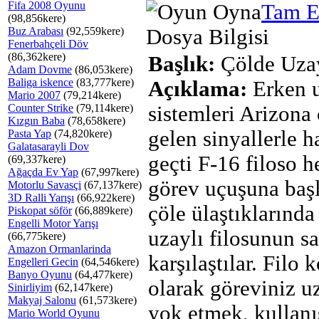
Fifa 2008 Oyunu
Tam E
(98,856kere)
Buz Arabası
(92,559kere)
Dosya Bilgisi
Fenerbahçeli Döv
(86,362kere)
Başlık:
Çölde Uzay
Adam Dovme
(86,053kere)
Baliga iskence
(83,777kere)
Açıklama:
Erken u
Mario 2007
(79,214kere)
Counter Strike
(79,114kere)
sistemleri Arizona
Kızgın Baba
(78,658kere)
gelen sinyallerle h
Pasta Yap
(74,820kere)
Galatasarayli Dov
geçti F-16 filoso 
(69,337kere)
Ağaçda Ev Yap
(67,997kere)
görev uçuşuna baş
Motorlu Savasçi
(67,137kere)
3D Ralli Yarışı
(66,922kere)
çöle ülaştıklarında
Piskopat söför
(66,889kere)
Engelli Motor Yarışı
uzaylı filosunun sa
(66,775kere)
Amazon Ormanlarinda
karşılaştılar. Filo
Engelleri Gecin
(64,546kere)
Banyo Oyunu
(64,477kere)
olarak göreviniz uz
Sinirliyim
(62,147kere)
Makyaj Salonu
(61,573kere)
yok etmek, kullanı
Mario World Oyunu