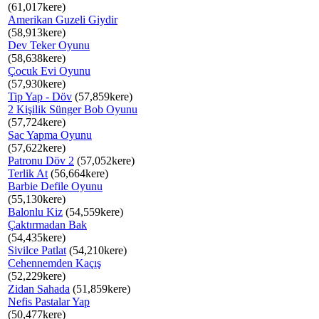
(61,017kere)
Amerikan Guzeli Giydir
(58,913kere)
Dev Teker Oyunu
(58,638kere)
Çocuk Evi Oyunu
(57,930kere)
Tip Yap - Döv
(57,859kere)
2 Kişilik Sünger Bob Oyunu
(57,724kere)
Sac Yapma Oyunu
(57,622kere)
Patronu Döv 2
(57,052kere)
Terlik At
(56,664kere)
Barbie Defile Oyunu
(55,130kere)
Balonlu Kiz
(54,559kere)
Çaktırmadan Bak
(54,435kere)
Sivilce Patlat
(54,210kere)
Cehennemden Kaçış
(52,229kere)
Zidan Sahada
(51,859kere)
Nefis Pastalar Yap
(50,477kere)