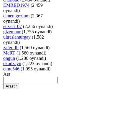
EMRED1974
(2,459
oynandi)
cimen gozlum
(2,367
oynandi)
eczaci_07
(2,256 oynandi)
gizemnur
(1,755 oynandi)
ultraslanturgay
(1,582
oynandi)
zafer_fb
(1,569 oynandi)
MeRT
(1,560 oynandi)
ongun
(1,286 oynandi)
ekodzayn
(1,223 oynandi)
emre546
(1,095 oynandi)
Ara