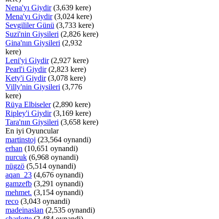
Nena'yı Giydir
(3,639 kere)
Mena'yı Giydir
(3,024 kere)
Sevgililer Günü
(3,733 kere)
Suzi'nin Giysileri
(2,826 kere)
Gina'nın Giysileri
(2,932
kere)
Leni'yi Giydir
(2,927 kere)
Pearl'i Giydir
(2,823 kere)
Kety'i Giydir
(3,078 kere)
Villy'nin Giysileri
(3,776
kere)
Rüya Elbiseler
(2,890 kere)
Ripley'i Giydir
(3,169 kere)
Tara'nın Giysileri
(3,658 kere)
En iyi Oyuncular
martinstoj
(23,564 oynandi)
erhan
(10,651 oynandi)
nurcuk
(6,968 oynandi)
nügzö
(5,514 oynandi)
aqan_23
(4,676 oynandi)
gamzefb
(3,291 oynandi)
mehmet.
(3,154 oynandi)
reco
(3,043 oynandi)
madeinaslan
(2,535 oynandi)
charlotte
(2,484 oynandi)