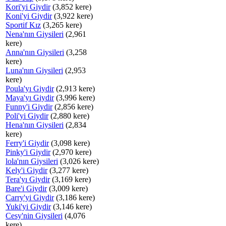
Kori'yi Giydir
(3,852 kere)
Koni'yi Giydir
(3,922 kere)
Sportif Kız
(3,265 kere)
Nena'nın Giysileri
(2,961
kere)
Anna'nın Giysileri
(3,258
kere)
Luna'nın Giysileri
(2,953
kere)
Poula'yı Giydir
(2,913 kere)
Maya'yı Giydir
(3,996 kere)
Funny'i Giydir
(2,856 kere)
Poli'yi Giydir
(2,880 kere)
Hena'nın Giysileri
(2,834
kere)
Ferry'i Giydir
(3,098 kere)
Pinky'i Giydir
(2,970 kere)
lola'nın Giysileri
(3,026 kere)
Kely'i Giydir
(3,277 kere)
Tera'yı Giydir
(3,169 kere)
Bare'i Giydir
(3,009 kere)
Carry'yi Giydir
(3,186 kere)
Yuki'yi Giydir
(3,146 kere)
Cesy'nin Giysileri
(4,076
kere)