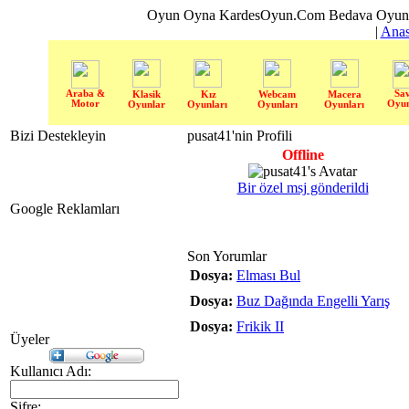
Oyun Oyna KardesOyun.Com Bedava Oyun 
|
Anas
Araba &
Sa
Klasik
Kız
Webcam
Macera
Motor
Oyun
Oyunlar
Oyunları
Oyunları
Oyunları
Bizi Destekleyin
pusat41'nin Profili
Offline
Bir özel msj gönderildi
Google Reklamları
Son Yorumlar
Dosya:
Elması Bul
Dosya:
Buz Dağında Engelli Yarış
Dosya:
Frikik II
Üyeler
Kullanıcı Adı:
Şifre: