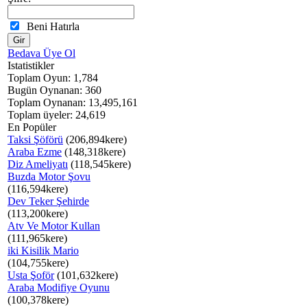
Beni Hatırla
Bedava Üye Ol
Istatistikler
Toplam Oyun: 1,784
Bugün Oynanan: 360
Toplam Oynanan: 13,495,161
Toplam üyeler: 24,619
En Popüler
Taksi Şöförü
(206,894kere)
Araba Ezme
(148,318kere)
Diz Ameliyatı
(118,545kere)
Buzda Motor Şovu
(116,594kere)
Dev Teker Şehirde
(113,200kere)
Atv Ve Motor Kullan
(111,965kere)
iki Kisilik Mario
(104,755kere)
Usta Şoför
(101,632kere)
Araba Modifiye Oyunu
(100,378kere)