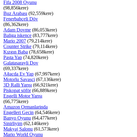
Fifa 2008 Oyunu
(98,856kere)
Buz Arabası
(92,559kere)
Fenerbahçeli Döv
(86,362kere)
Adam Dovme
(86,053kere)
Baliga iskence
(83,777kere)
Mario 2007
(79,214kere)
Counter Strike
(79,114kere)
Kızgın Baba
(78,658kere)
Pasta Yap
(74,820kere)
Galatasarayli Dov
(69,337kere)
Ağaçda Ev Yap
(67,997kere)
Motorlu Savasçi
(67,136kere)
3D Ralli Yarışı
(66,921kere)
Piskopat söför
(66,889kere)
Engelli Motor Yarışı
(66,775kere)
Amazon Ormanlarinda
Engelleri Gecin
(64,546kere)
Banyo Oyunu
(64,477kere)
Sinirliyim
(62,146kere)
Makyaj Salonu
(61,573kere)
Mario World Oyunu