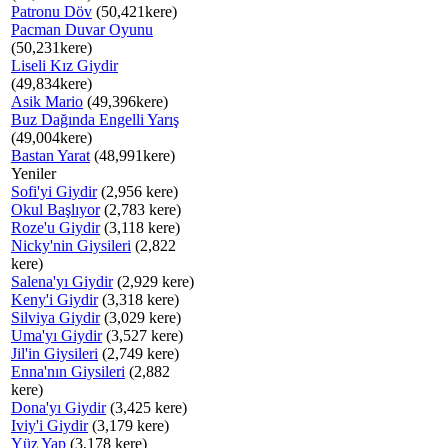
Patronu Döv
(50,421kere)
Pacman Duvar Oyunu
(50,231kere)
Liseli Kız Giydir
(49,834kere)
Asik Mario
(49,396kere)
Buz Dağında Engelli Yarış
(49,004kere)
Bastan Yarat
(48,991kere)
Yeniler
Sofi'yi Giydir
(2,956 kere)
Okul Başlıyor
(2,783 kere)
Roze'u Giydir
(3,118 kere)
Nicky'nin Giysileri
(2,822
kere)
Salena'yı Giydir
(2,929 kere)
Keny'i Giydir
(3,318 kere)
Silviya Giydir
(3,029 kere)
Uma'yı Giydir
(3,527 kere)
Jil'in Giysileri
(2,749 kere)
Enna'nın Giysileri
(2,882
kere)
Dona'yı Giydir
(3,425 kere)
Iviy'i Giydir
(3,179 kere)
Yüz Yap
(3,178 kere)