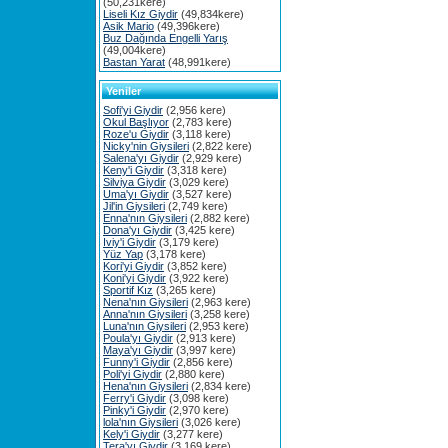
(50,231kere)
Liseli Kız Giydir
(49,834kere)
Asik Mario
(49,396kere)
Buz Dağında Engelli Yarış
(49,004kere)
Bastan Yarat
(48,991kere)
Yeniler
Sofi'yi Giydir
(2,956 kere)
Okul Başlıyor
(2,783 kere)
Roze'u Giydir
(3,118 kere)
Nicky'nin Giysileri
(2,822 kere)
Salena'yı Giydir
(2,929 kere)
Keny'i Giydir
(3,318 kere)
Silviya Giydir
(3,029 kere)
Uma'yı Giydir
(3,527 kere)
Jil'in Giysileri
(2,749 kere)
Enna'nın Giysileri
(2,882 kere)
Dona'yı Giydir
(3,425 kere)
Iviy'i Giydir
(3,179 kere)
Yüz Yap
(3,178 kere)
Kori'yi Giydir
(3,852 kere)
Koni'yi Giydir
(3,922 kere)
Sportif Kız
(3,265 kere)
Nena'nın Giysileri
(2,963 kere)
Anna'nın Giysileri
(3,258 kere)
Luna'nın Giysileri
(2,953 kere)
Poula'yı Giydir
(2,913 kere)
Maya'yı Giydir
(3,997 kere)
Funny'i Giydir
(2,856 kere)
Poli'yi Giydir
(2,880 kere)
Hena'nın Giysileri
(2,834 kere)
Ferry'i Giydir
(3,098 kere)
Pinky'i Giydir
(2,970 kere)
lola'nın Giysileri
(3,026 kere)
Kely'i Giydir
(3,277 kere)
Tera'yı Giydir
(3,169 kere)