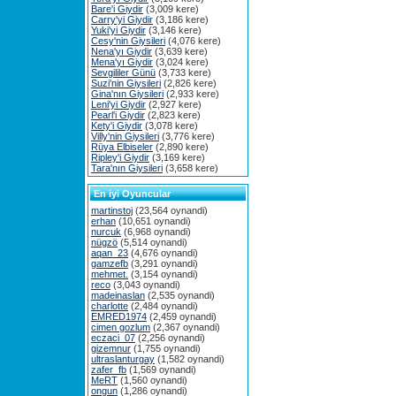
Bare'i Giydir
(3,009 kere)
Carry'yi Giydir
(3,186 kere)
Yuki'yi Giydir
(3,146 kere)
Cesy'nin Giysileri
(4,076 kere)
Nena'yı Giydir
(3,639 kere)
Mena'yı Giydir
(3,024 kere)
Sevgililer Günü
(3,733 kere)
Suzi'nin Giysileri
(2,826 kere)
Gina'nın Giysileri
(2,933 kere)
Leni'yi Giydir
(2,927 kere)
Pearl'i Giydir
(2,823 kere)
Kety'i Giydir
(3,078 kere)
Villy'nin Giysileri
(3,776 kere)
Rüya Elbiseler
(2,890 kere)
Ripley'i Giydir
(3,169 kere)
Tara'nın Giysileri
(3,658 kere)
En iyi Oyuncular
martinstoj
(23,564 oynandi)
erhan
(10,651 oynandi)
nurcuk
(6,968 oynandi)
nügzö
(5,514 oynandi)
aqan_23
(4,676 oynandi)
gamzefb
(3,291 oynandi)
mehmet.
(3,154 oynandi)
reco
(3,043 oynandi)
madeinaslan
(2,535 oynandi)
charlotte
(2,484 oynandi)
EMRED1974
(2,459 oynandi)
cimen gozlum
(2,367 oynandi)
eczaci_07
(2,256 oynandi)
gizemnur
(1,755 oynandi)
ultraslanturgay
(1,582 oynandi)
zafer_fb
(1,569 oynandi)
MeRT
(1,560 oynandi)
ongun
(1,286 oynandi)