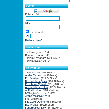
Üyeler
Kullanıcı Adı:
Şifre:
Beni Hatırla
Bedava Üye Ol
Istatistikler
Toplam Oyun: 1,784
Bugün Oynanan: 726
Toplam Oynanan: 13,495,527
Toplam üyeler: 24,620
En Popüler
Taksi Şöförü
(206,894kere)
Araba Ezme
(148,318kere)
Diz Ameliyatı
(118,545kere)
Buzda Motor Şovu
(116,595kere)
Dev Teker Şehirde
(113,201kere)
Atv Ve Motor Kullan
(111,966kere)
iki Kisilik Mario
(104,757kere)
Usta Şoför
(101,632kere)
Araba Modifiye Oyunu
(100,378kere)
Fifa 2008 Oyunu
(98,856kere)
Buz Arabası
(92,560kere)
Fenerbahçeli Döv
(86,362kere)