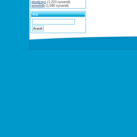
ekodzayn
(1,223 oynandi)
emre546
(1,095 oynandi)
Ara