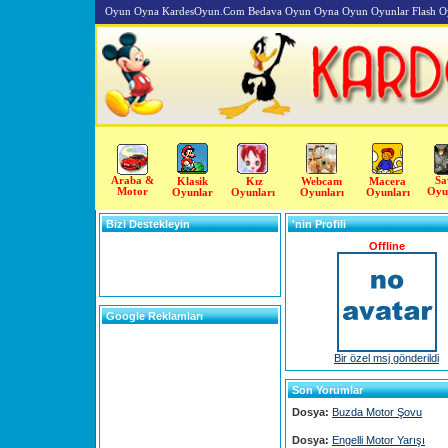
Oyun Oyna KardesOyun.Com Bedava Oyun Oyna Oyun Oyunlar Flash O
Araba &
Sa
Klasik
Kız
Webcam
Macera
Motor
Oyu
Oyunlar
Oyunları
Oyunları
Oyunları
Bizi Destekleyin
'nin Profili
Offline
Google Reklamları
Bir özel msj gönderildi
Son Yorumlar
Dosya:
Buzda Motor Şovu
Dosya:
Engelli Motor Yarışı