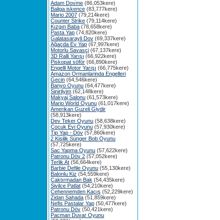
Adam Dovme
(86,053kere)
Baliga iskence
(83,777kere)
Mario 2007
(79,214kere)
Counter Strike
(79,114kere)
Kızgın Baba
(78,658kere)
Pasta Yap
(74,820kere)
Galatasarayli Dov
(69,337kere)
Ağaçda Ev Yap
(67,997kere)
Motorlu Savasçi
(67,137kere)
3D Ralli Yarışı
(66,922kere)
Piskopat söför
(66,890kere)
Engelli Motor Yarışı
(66,775kere)
Amazon Ormanlarinda Engelleri
Gecin
(64,546kere)
Banyo Oyunu
(64,477kere)
Sinirliyim
(62,148kere)
Makyaj Salonu
(61,573kere)
Mario World Oyunu
(61,017kere)
Amerikan Guzeli Giydir
(58,913kere)
Dev Teker Oyunu
(58,638kere)
Çocuk Evi Oyunu
(57,930kere)
Tip Yap - Döv
(57,860kere)
2 Kişilik Sünger Bob Oyunu
(57,725kere)
Sac Yapma Oyunu
(57,622kere)
Patronu Döv 2
(57,052kere)
Terlik At
(56,664kere)
Barbie Defile Oyunu
(55,130kere)
Balonlu Kiz
(54,559kere)
Çaktırmadan Bak
(54,435kere)
Sivilce Patlat
(54,210kere)
Cehennemden Kaçış
(52,229kere)
Zidan Sahada
(51,859kere)
Nefis Pastalar Yap
(50,477kere)
Patronu Döv
(50,421kere)
Pacman Duvar Oyunu