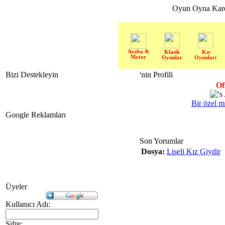
Oyun Oyna Kar
Araba &
Klasik
Kız
Motor
Oyunlar
Oyunları
Bizi Destekleyin
'nin Profili
Of
Bir özel m
Google Reklamları
Son Yorumlar
Dosya:
Liseli Kız Giydir
Üyeler
Kullanıcı Adı:
Şifre: