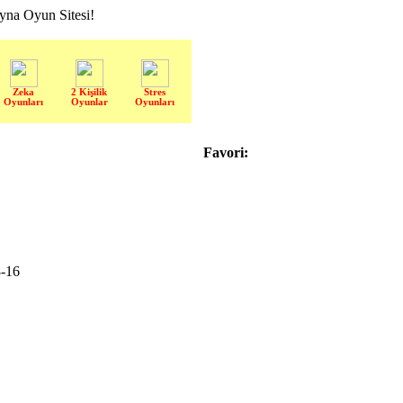
a Oyun Sitesi!
Zeka
2 Kişilik
Stres
Oyunları
Oyunlar
Oyunları
Favori:
-16