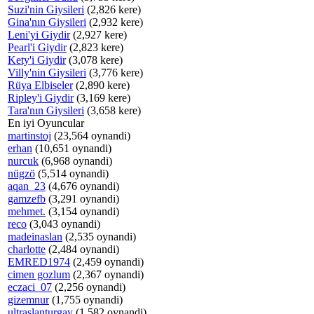
Suzi'nin Giysileri
(2,826 kere)
Gina'nın Giysileri
(2,932 kere)
Leni'yi Giydir
(2,927 kere)
Pearl'i Giydir
(2,823 kere)
Kety'i Giydir
(3,078 kere)
Villy'nin Giysileri
(3,776 kere)
Rüya Elbiseler
(2,890 kere)
Ripley'i Giydir
(3,169 kere)
Tara'nın Giysileri
(3,658 kere)
En iyi Oyuncular
martinstoj
(23,564 oynandi)
erhan
(10,651 oynandi)
nurcuk
(6,968 oynandi)
nügzö
(5,514 oynandi)
aqan_23
(4,676 oynandi)
gamzefb
(3,291 oynandi)
mehmet.
(3,154 oynandi)
reco
(3,043 oynandi)
madeinaslan
(2,535 oynandi)
charlotte
(2,484 oynandi)
EMRED1974
(2,459 oynandi)
cimen gozlum
(2,367 oynandi)
eczaci_07
(2,256 oynandi)
gizemnur
(1,755 oynandi)
ultraslanturgay
(1,582 oynandi)