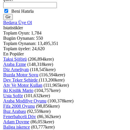
Beni Hatırla
Bedava Üye Ol
Istatistikler
Toplam Oyun: 1,784
Bugün Oynanan: 550
Toplam Oynanan: 13,495,351
Toplam üyeler: 24,620
En Popüler
Taksi Şöförü
(206,894kere)
Araba Ezme
(148,318kere)
Diz Ameliyatı
(118,545kere)
Buzda Motor Şovu
(116,594kere)
Dev Teker Şehirde
(113,200kere)
Atv Ve Motor Kullan
(111,965kere)
iki Kisilik Mario
(104,757kere)
Usta Şoför
(101,632kere)
Araba Modifiye Oyunu
(100,378kere)
Fifa 2008 Oyunu
(98,856kere)
Buz Arabası
(92,559kere)
Fenerbahçeli Döv
(86,362kere)
Adam Dovme
(86,053kere)
Baliga iskence
(83,777kere)