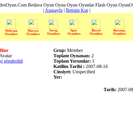
desOyun.Com Bedava Oyun Oyna Oyun Oyunlar Flash Oyun OyunOyn
|
Anasayfa
|
İletişim Kur
|
Savaş
Spor
Beceri
Boyama
Webcam
Macera
Oyunları
Oyunları
Oyunları
Oyunları
Oyunları
Oyunları
fline
Grup:
Member
Toplam Oynanan:
2
sj gönderildi
Toplam Yorumlar:
1
Katilim Tarihi :
2007-08-16
Cinsiyet:
Unspecified
Yer:
Tarih:
2007-08