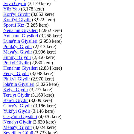
Iviy'i Giydir
(3,179 kere)
Yüz Yap
(3,178 kere)
Kori'yi Giydir
(3,852 kere)
Koni'yi Giydir
(3,922 kere)
Sportif Kız
(3,265 kere)
Nena'nın Giysileri
(2,962 kere)
Anna'nın Giysileri
(3,258 kere)
Luna'nın Giysileri
(2,953 kere)
Poula'yı Giydir
(2,913 kere)
Maya'yı Giydir
(3,996 kere)
Funny'i Giydir
(2,856 kere)
Poli'yi Giydir
(2,880 kere)
Hena'nın Giysileri
(2,834 kere)
Ferry'i Giydir
(3,098 kere)
Pinky'i Giydir
(2,970 kere)
lola'nın Giysileri
(3,026 kere)
Kely'i Giydir
(3,277 kere)
Tera'yı Giydir
(3,169 kere)
Bare'i Giydir
(3,009 kere)
Carry'yi Giydir
(3,186 kere)
Yuki'yi Giydir
(3,146 kere)
Cesy'nin Giysileri
(4,076 kere)
Nena'yı Giydir
(3,639 kere)
Mena'yı Giydir
(3,024 kere)
Sevgililer Günü
(3,733 kere)