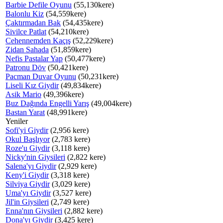
Barbie Defile Oyunu
(55,130kere)
Balonlu Kiz
(54,559kere)
Çaktırmadan Bak
(54,435kere)
Sivilce Patlat
(54,210kere)
Cehennemden Kaçış
(52,229kere)
Zidan Sahada
(51,859kere)
Nefis Pastalar Yap
(50,477kere)
Patronu Döv
(50,421kere)
Pacman Duvar Oyunu
(50,231kere)
Liseli Kız Giydir
(49,834kere)
Asik Mario
(49,396kere)
Buz Dağında Engelli Yarış
(49,004kere)
Bastan Yarat
(48,991kere)
Yeniler
Sofi'yi Giydir
(2,956 kere)
Okul Başlıyor
(2,783 kere)
Roze'u Giydir
(3,118 kere)
Nicky'nin Giysileri
(2,822 kere)
Salena'yı Giydir
(2,929 kere)
Keny'i Giydir
(3,318 kere)
Silviya Giydir
(3,029 kere)
Uma'yı Giydir
(3,527 kere)
Jil'in Giysileri
(2,749 kere)
Enna'nın Giysileri
(2,882 kere)
Dona'yı Giydir
(3,425 kere)