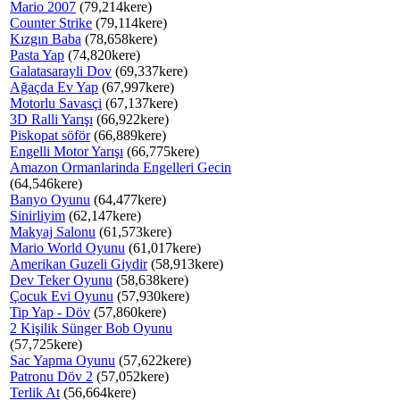
Mario 2007
(79,214kere)
Counter Strike
(79,114kere)
Kızgın Baba
(78,658kere)
Pasta Yap
(74,820kere)
Galatasarayli Dov
(69,337kere)
Ağaçda Ev Yap
(67,997kere)
Motorlu Savasçi
(67,137kere)
3D Ralli Yarışı
(66,922kere)
Piskopat söför
(66,889kere)
Engelli Motor Yarışı
(66,775kere)
Amazon Ormanlarinda Engelleri Gecin
(64,546kere)
Banyo Oyunu
(64,477kere)
Sinirliyim
(62,147kere)
Makyaj Salonu
(61,573kere)
Mario World Oyunu
(61,017kere)
Amerikan Guzeli Giydir
(58,913kere)
Dev Teker Oyunu
(58,638kere)
Çocuk Evi Oyunu
(57,930kere)
Tip Yap - Döv
(57,860kere)
2 Kişilik Sünger Bob Oyunu
(57,725kere)
Sac Yapma Oyunu
(57,622kere)
Patronu Döv 2
(57,052kere)
Terlik At
(56,664kere)