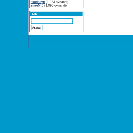
ekodzayn
(1,223 oynandi)
emre546
(1,095 oynandi)
Ara