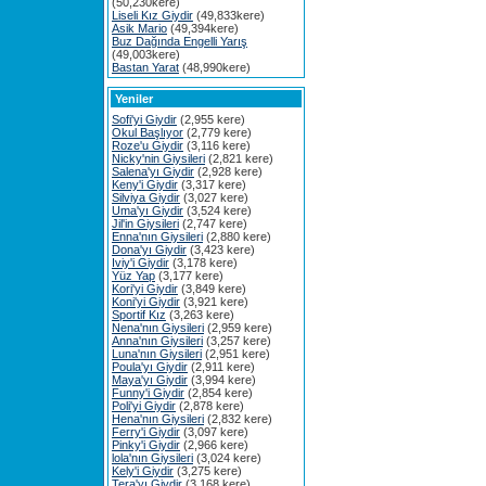
(50,230kere)
Liseli Kız Giydir
(49,833kere)
Asik Mario
(49,394kere)
Buz Dağında Engelli Yarış
(49,003kere)
Bastan Yarat
(48,990kere)
Yeniler
Sofi'yi Giydir
(2,955 kere)
Okul Başlıyor
(2,779 kere)
Roze'u Giydir
(3,116 kere)
Nicky'nin Giysileri
(2,821 kere)
Salena'yı Giydir
(2,928 kere)
Keny'i Giydir
(3,317 kere)
Silviya Giydir
(3,027 kere)
Uma'yı Giydir
(3,524 kere)
Jil'in Giysileri
(2,747 kere)
Enna'nın Giysileri
(2,880 kere)
Dona'yı Giydir
(3,423 kere)
Iviy'i Giydir
(3,178 kere)
Yüz Yap
(3,177 kere)
Kori'yi Giydir
(3,849 kere)
Koni'yi Giydir
(3,921 kere)
Sportif Kız
(3,263 kere)
Nena'nın Giysileri
(2,959 kere)
Anna'nın Giysileri
(3,257 kere)
Luna'nın Giysileri
(2,951 kere)
Poula'yı Giydir
(2,911 kere)
Maya'yı Giydir
(3,994 kere)
Funny'i Giydir
(2,854 kere)
Poli'yi Giydir
(2,878 kere)
Hena'nın Giysileri
(2,832 kere)
Ferry'i Giydir
(3,097 kere)
Pinky'i Giydir
(2,966 kere)
lola'nın Giysileri
(3,024 kere)
Kely'i Giydir
(3,275 kere)
Tera'yı Giydir
(3,168 kere)