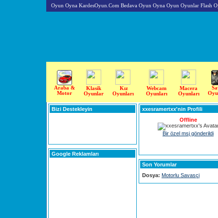
Oyun Oyna KardesOyun.Com Bedava Oyun Oyna Oyun Oyunlar Flash O
Araba &
Sa
Klasik
Kız
Webcam
Macera
Motor
Oyu
Oyunlar
Oyunları
Oyunları
Oyunları
Bizi Destekleyin
xxesramertxx'nin Profili
Offline
Bir özel msj gönderildi
Google Reklamları
Son Yorumlar
Dosya:
Motorlu Savasçi