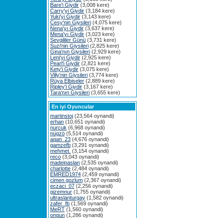
Bare'i Giydir
(3,008 kere)
Carry'yi Giydir
(3,184 kere)
Yuki'yi Giydir
(3,143 kere)
Cesy'nin Giysileri
(4,075 kere)
Nena'yı Giydir
(3,637 kere)
Mena'yı Giydir
(3,023 kere)
Sevgililer Günü
(3,731 kere)
Suzi'nin Giysileri
(2,825 kere)
Gina'nın Giysileri
(2,929 kere)
Leni'yi Giydir
(2,925 kere)
Pearl'i Giydir
(2,821 kere)
Kety'i Giydir
(3,075 kere)
Villy'nin Giysileri
(3,774 kere)
Rüya Elbiseler
(2,889 kere)
Ripley'i Giydir
(3,167 kere)
Tara'nın Giysileri
(3,655 kere)
En iyi Oyuncular
martinstoj
(23,564 oynandi)
erhan
(10,651 oynandi)
nurcuk
(6,968 oynandi)
nügzö
(5,514 oynandi)
aqan_23
(4,676 oynandi)
gamzefb
(3,291 oynandi)
mehmet.
(3,154 oynandi)
reco
(3,043 oynandi)
madeinaslan
(2,535 oynandi)
charlotte
(2,484 oynandi)
EMRED1974
(2,459 oynandi)
cimen gozlum
(2,367 oynandi)
eczaci_07
(2,256 oynandi)
gizemnur
(1,755 oynandi)
ultraslanturgay
(1,582 oynandi)
zafer_fb
(1,569 oynandi)
MeRT
(1,560 oynandi)
ongun
(1,286 oynandi)