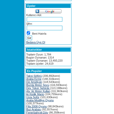
Üyeler
Kullanıcı Adı:
Şifre:
Beni Hatırla
Bedava Üye Ol
Istatistikler
Toplam Oyun: 1,784
Bugün Oynanan: 1314
Toplam Oynanan: 13,493,220
Toplam üyeler: 24,619
En Popüler
Taksi Şöförü
(206,892kere)
Araba Ezme
(148,316kere)
Diz Ameliyatı
(118,543kere)
Buzda Motor Şovu
(116,593kere)
Dev Teker Şehirde
(113,198kere)
Atv Ve Motor Kullan
(111,963kere)
iki Kisilik Mario
(104,755kere)
Usta Şoför
(101,630kere)
Araba Modifiye Oyunu
(100,377kere)
Fifa 2008 Oyunu
(98,843kere)
Buz Arabası
(92,557kere)
Fenerbahçeli Döv
(86,358kere)