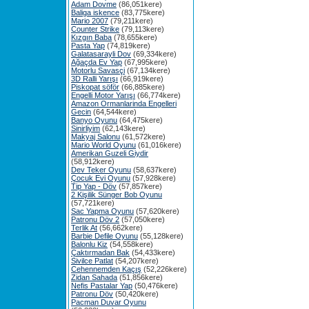
Adam Dovme
(86,051kere)
Baliga iskence
(83,775kere)
Mario 2007
(79,211kere)
Counter Strike
(79,113kere)
Kızgın Baba
(78,655kere)
Pasta Yap
(74,819kere)
Galatasarayli Dov
(69,334kere)
Ağaçda Ev Yap
(67,995kere)
Motorlu Savasçi
(67,134kere)
3D Ralli Yarışı
(66,919kere)
Piskopat söför
(66,885kere)
Engelli Motor Yarışı
(66,774kere)
Amazon Ormanlarinda Engelleri
Gecin
(64,544kere)
Banyo Oyunu
(64,475kere)
Sinirliyim
(62,143kere)
Makyaj Salonu
(61,572kere)
Mario World Oyunu
(61,016kere)
Amerikan Guzeli Giydir
(58,912kere)
Dev Teker Oyunu
(58,637kere)
Çocuk Evi Oyunu
(57,928kere)
Tip Yap - Döv
(57,857kere)
2 Kişilik Sünger Bob Oyunu
(57,721kere)
Sac Yapma Oyunu
(57,620kere)
Patronu Döv 2
(57,050kere)
Terlik At
(56,662kere)
Barbie Defile Oyunu
(55,128kere)
Balonlu Kiz
(54,558kere)
Çaktırmadan Bak
(54,433kere)
Sivilce Patlat
(54,207kere)
Cehennemden Kaçış
(52,226kere)
Zidan Sahada
(51,856kere)
Nefis Pastalar Yap
(50,476kere)
Patronu Döv
(50,420kere)
Pacman Duvar Oyunu