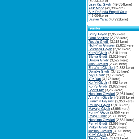
(50,231kere)
Liseli Kız Giydir
(49,834kere)
Asik Mario
(49,396kere)
Buz Dağında Engelli Yarış
(49,004kere)
Bastan Yarat
(48,991kere)
Yeniler
Sofi'yi Giydir
(2,956 kere)
Okul Başlıyor
(2,783 kere)
Roze'u Giydir
(3,118 kere)
Nicky'nin Giysileri
(2,822 kere)
Salena'yı Giydir
(2,929 kere)
Keny'i Giydir
(3,318 kere)
Silviya Giydir
(3,029 kere)
Uma'yı Giydir
(3,527 kere)
Jil'in Giysileri
(2,749 kere)
Enna'nın Giysileri
(2,882 kere)
Dona'yı Giydir
(3,425 kere)
Iviy'i Giydir
(3,179 kere)
Yüz Yap
(3,178 kere)
Kori'yi Giydir
(3,852 kere)
Koni'yi Giydir
(3,922 kere)
Sportif Kız
(3,265 kere)
Nena'nın Giysileri
(2,961 kere)
Anna'nın Giysileri
(3,258 kere)
Luna'nın Giysileri
(2,953 kere)
Poula'yı Giydir
(2,913 kere)
Maya'yı Giydir
(3,996 kere)
Funny'i Giydir
(2,856 kere)
Poli'yi Giydir
(2,880 kere)
Hena'nın Giysileri
(2,834 kere)
Ferry'i Giydir
(3,098 kere)
Pinky'i Giydir
(2,970 kere)
lola'nın Giysileri
(3,026 kere)
Kely'i Giydir
(3,277 kere)
Tera'yı Giydir
(3,169 kere)