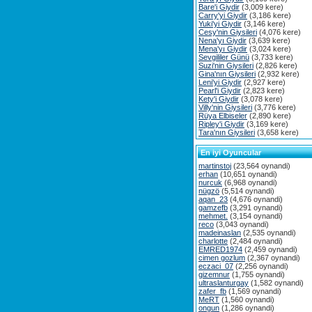
Bare'i Giydir
(3,009 kere)
Carry'yi Giydir
(3,186 kere)
Yuki'yi Giydir
(3,146 kere)
Cesy'nin Giysileri
(4,076 kere)
Nena'yı Giydir
(3,639 kere)
Mena'yı Giydir
(3,024 kere)
Sevgililer Günü
(3,733 kere)
Suzi'nin Giysileri
(2,826 kere)
Gina'nın Giysileri
(2,932 kere)
Leni'yi Giydir
(2,927 kere)
Pearl'i Giydir
(2,823 kere)
Kety'i Giydir
(3,078 kere)
Villy'nin Giysileri
(3,776 kere)
Rüya Elbiseler
(2,890 kere)
Ripley'i Giydir
(3,169 kere)
Tara'nın Giysileri
(3,658 kere)
En iyi Oyuncular
martinstoj
(23,564 oynandi)
erhan
(10,651 oynandi)
nurcuk
(6,968 oynandi)
nügzö
(5,514 oynandi)
aqan_23
(4,676 oynandi)
gamzefb
(3,291 oynandi)
mehmet.
(3,154 oynandi)
reco
(3,043 oynandi)
madeinaslan
(2,535 oynandi)
charlotte
(2,484 oynandi)
EMRED1974
(2,459 oynandi)
cimen gozlum
(2,367 oynandi)
eczaci_07
(2,256 oynandi)
gizemnur
(1,755 oynandi)
ultraslanturgay
(1,582 oynandi)
zafer_fb
(1,569 oynandi)
MeRT
(1,560 oynandi)
ongun
(1,286 oynandi)