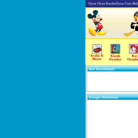
Oyun Oyna KardesOyun.Com Beda
Araba &
Klasik
Kız
Motor
Oyunlar
Oyunla
Bizi Destekleyin
Google Reklamları