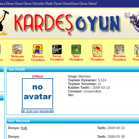
va Oyun Oyna Oyun Oyunlar Flash Oyun OyunOyna Oyun Sitesi!
Savaş
Spor
Beceri
Boyama
Z
Webcam
Macera
Oyunları
Oyunları
Oyunları
Oyunları
Oyu
rı
Oyunları
Oyunları
'nin Profili
Offline
Grup:
Member
Toplam Oynanan:
5,514
Toplam Yorumlar:
11
Katilim Tarihi :
2008-03-13
Cinsiyet:
Unspecified
Yer:
Bir özel msj gönderildi
Son Yorumlar
Dosya:
Hulk
Tarih:
2009-03-14
Dosya:
Tarih:
2008-03-30