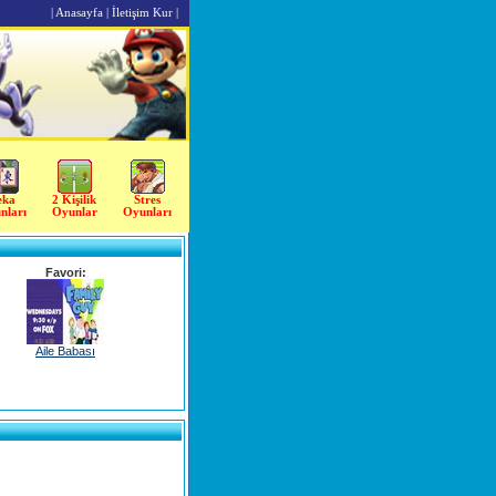
|
Anasayfa
|
İletişim Kur
|
eka
2 Kişilik
Stres
nları
Oyunlar
Oyunları
Favori:
Aile Babası