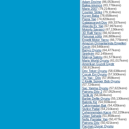
Adam Dovme
(86,053kere)
Baliga iskence
(83,776kere)
Mario 2007
(79,214kere)
Counter Strike
(79,114kere)
Kızgın Baba
(78,658kere)
Pasta Yap
(74,820kere)
Galatasarayli Dov
(69,337kere)
Ağaçda Ev Yap
(67,997kere)
Motorlu Savasçi
(67,136kere)
3D Ralli Yarışı
(66,921kere)
Piskopat söför
(66,889kere)
Engelli Motor Yarışı
(66,775kere)
Amazon Ormanlarinda Engelleri
Gecin
(64,546kere)
Banyo Oyunu
(64,477kere)
Sinirliyim
(62,145kere)
Makyaj Salonu
(61,573kere)
Mario World Oyunu
(61,017kere)
Amerikan Guzeli Giydir
(58,913kere)
Dev Teker Oyunu
(58,638kere)
Çocuk Evi Oyunu
(57,930kere)
Tip Yap - Döv
(57,859kere)
2 Kişilik Sünger Bob Oyunu
(57,724kere)
Sac Yapma Oyunu
(57,622kere)
Patronu Döv 2
(57,052kere)
Terlik At
(56,664kere)
Barbie Defile Oyunu
(55,130kere)
Balonlu Kiz
(54,559kere)
Çaktırmadan Bak
(54,435kere)
Sivilce Patlat
(54,210kere)
Cehennemden Kaçış
(52,229kere
Zidan Sahada
(51,858kere)
Nefis Pastalar Yap
(50,477kere)
Patronu Döv
(50,421kere)
Pacman Duvar Oyunu