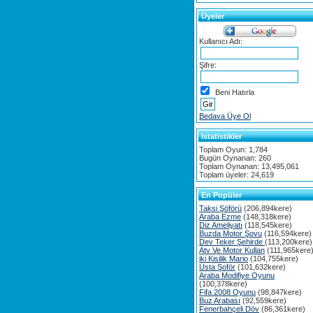
Üyeler
Kullanıcı Adı:
Şifre:
Beni Hatırla
Bedava Üye Ol
Istatistikler
Toplam Oyun: 1,784
Bugün Oynanan: 260
Toplam Oynanan: 13,495,061
Toplam üyeler: 24,619
En Popüler
Taksi Şöförü
(206,894kere)
Araba Ezme
(148,318kere)
Diz Ameliyatı
(118,545kere)
Buzda Motor Şovu
(116,594kere)
Dev Teker Şehirde
(113,200kere)
Atv Ve Motor Kullan
(111,965kere
iki Kisilik Mario
(104,755kere)
Usta Şoför
(101,632kere)
Araba Modifiye Oyunu
(100,378kere)
Fifa 2008 Oyunu
(98,847kere)
Buz Arabası
(92,559kere)
Fenerbahçeli Döv
(86,361kere)