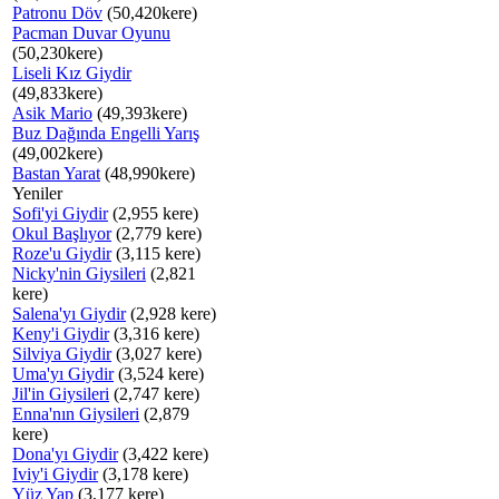
Patronu Döv
(50,420kere)
Pacman Duvar Oyunu
(50,230kere)
Liseli Kız Giydir
(49,833kere)
Asik Mario
(49,393kere)
Buz Dağında Engelli Yarış
(49,002kere)
Bastan Yarat
(48,990kere)
Yeniler
Sofi'yi Giydir
(2,955 kere)
Okul Başlıyor
(2,779 kere)
Roze'u Giydir
(3,115 kere)
Nicky'nin Giysileri
(2,821
kere)
Salena'yı Giydir
(2,928 kere)
Keny'i Giydir
(3,316 kere)
Silviya Giydir
(3,027 kere)
Uma'yı Giydir
(3,524 kere)
Jil'in Giysileri
(2,747 kere)
Enna'nın Giysileri
(2,879
kere)
Dona'yı Giydir
(3,422 kere)
Iviy'i Giydir
(3,178 kere)
Yüz Yap
(3,177 kere)