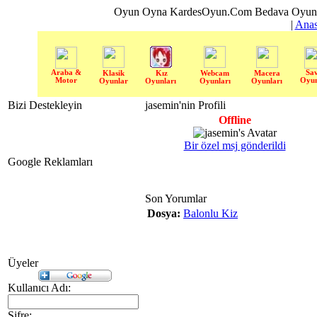
Oyun Oyna KardesOyun.Com Bedava Oyun 
|
Anas
Araba &
Sa
Klasik
Kız
Webcam
Macera
Motor
Oyun
Oyunlar
Oyunları
Oyunları
Oyunları
Bizi Destekleyin
jasemin'nin Profili
Offline
Bir özel msj gönderildi
Google Reklamları
Son Yorumlar
Dosya:
Balonlu Kiz
Üyeler
Kullanıcı Adı:
Şifre: