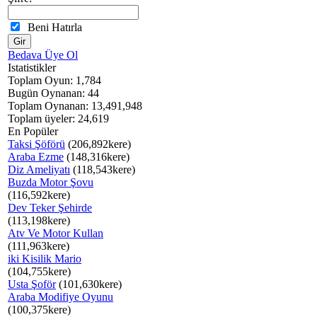
Beni Hatırla
Bedava Üye Ol
Istatistikler
Toplam Oyun: 1,784
Bugün Oynanan: 44
Toplam Oynanan: 13,491,948
Toplam üyeler: 24,619
En Popüler
Taksi Şöförü
(206,892kere)
Araba Ezme
(148,316kere)
Diz Ameliyatı
(118,543kere)
Buzda Motor Şovu
(116,592kere)
Dev Teker Şehirde
(113,198kere)
Atv Ve Motor Kullan
(111,963kere)
iki Kisilik Mario
(104,755kere)
Usta Şoför
(101,630kere)
Araba Modifiye Oyunu
(100,375kere)