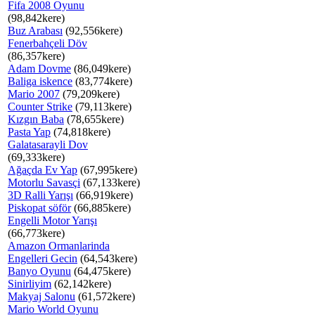
Fifa 2008 Oyunu
(98,842kere)
Buz Arabası
(92,556kere)
Fenerbahçeli Döv
(86,357kere)
Adam Dovme
(86,049kere)
Baliga iskence
(83,774kere)
Mario 2007
(79,209kere)
Counter Strike
(79,113kere)
Kızgın Baba
(78,655kere)
Pasta Yap
(74,818kere)
Galatasarayli Dov
(69,333kere)
Ağaçda Ev Yap
(67,995kere)
Motorlu Savasçi
(67,133kere)
3D Ralli Yarışı
(66,919kere)
Piskopat söför
(66,885kere)
Engelli Motor Yarışı
(66,773kere)
Amazon Ormanlarinda
Engelleri Gecin
(64,543kere)
Banyo Oyunu
(64,475kere)
Sinirliyim
(62,142kere)
Makyaj Salonu
(61,572kere)
Mario World Oyunu