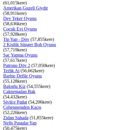
(61,015kere)
Amerikan Guzeli Giydir
(58,911kere)
Dev Teker Oyunu
(58,636kere)
Çocuk Evi Oyunu
(57,928kere)
Tip Yap - Döv
(57,855kere)
2 Kişilik Sünger Bob Oyunu
(57,719kere)
Sac Yapma Oyunu
(57,617kere)
Patronu Döv 2
(57,050kere)
Terlik At
(56,662kere)
Barbie Defile Oyunu
(55,128kere)
Balonlu Kiz
(54,555kere)
Çaktırmadan Bak
(54,432kere)
Sivilce Patlat
(54,206kere)
Cehennemden Kaçış
(52,226kere)
Zidan Sahada
(51,855kere)
Nefis Pastalar Yap
(50,475kere)