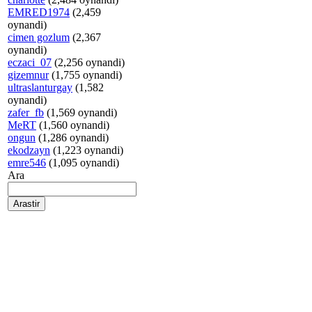
EMRED1974
(2,459
oynandi)
cimen gozlum
(2,367
oynandi)
eczaci_07
(2,256 oynandi)
gizemnur
(1,755 oynandi)
ultraslanturgay
(1,582
oynandi)
zafer_fb
(1,569 oynandi)
MeRT
(1,560 oynandi)
ongun
(1,286 oynandi)
ekodzayn
(1,223 oynandi)
emre546
(1,095 oynandi)
Ara