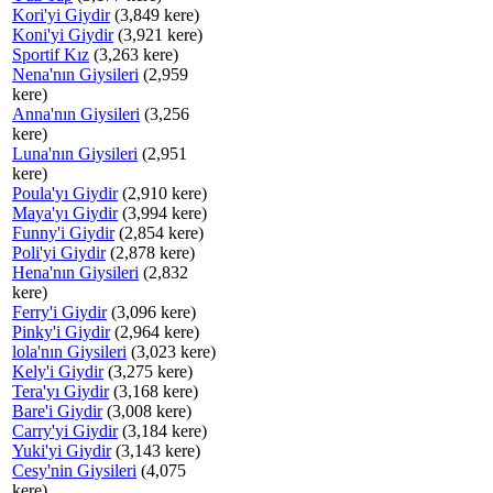
Kori'yi Giydir
(3,849 kere)
Koni'yi Giydir
(3,921 kere)
Sportif Kız
(3,263 kere)
Nena'nın Giysileri
(2,959
kere)
Anna'nın Giysileri
(3,256
kere)
Luna'nın Giysileri
(2,951
kere)
Poula'yı Giydir
(2,910 kere)
Maya'yı Giydir
(3,994 kere)
Funny'i Giydir
(2,854 kere)
Poli'yi Giydir
(2,878 kere)
Hena'nın Giysileri
(2,832
kere)
Ferry'i Giydir
(3,096 kere)
Pinky'i Giydir
(2,964 kere)
lola'nın Giysileri
(3,023 kere)
Kely'i Giydir
(3,275 kere)
Tera'yı Giydir
(3,168 kere)
Bare'i Giydir
(3,008 kere)
Carry'yi Giydir
(3,184 kere)
Yuki'yi Giydir
(3,143 kere)
Cesy'nin Giysileri
(4,075
kere)