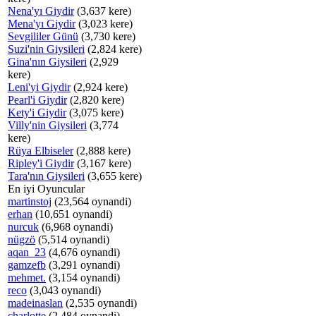
Nena'yı Giydir
(3,637 kere)
Mena'yı Giydir
(3,023 kere)
Sevgililer Günü
(3,730 kere)
Suzi'nin Giysileri
(2,824 kere)
Gina'nın Giysileri
(2,929
kere)
Leni'yi Giydir
(2,924 kere)
Pearl'i Giydir
(2,820 kere)
Kety'i Giydir
(3,075 kere)
Villy'nin Giysileri
(3,774
kere)
Rüya Elbiseler
(2,888 kere)
Ripley'i Giydir
(3,167 kere)
Tara'nın Giysileri
(3,655 kere)
En iyi Oyuncular
martinstoj
(23,564 oynandi)
erhan
(10,651 oynandi)
nurcuk
(6,968 oynandi)
nügzö
(5,514 oynandi)
aqan_23
(4,676 oynandi)
gamzefb
(3,291 oynandi)
mehmet.
(3,154 oynandi)
reco
(3,043 oynandi)
madeinaslan
(2,535 oynandi)
charlotte
(2,484 oynandi)