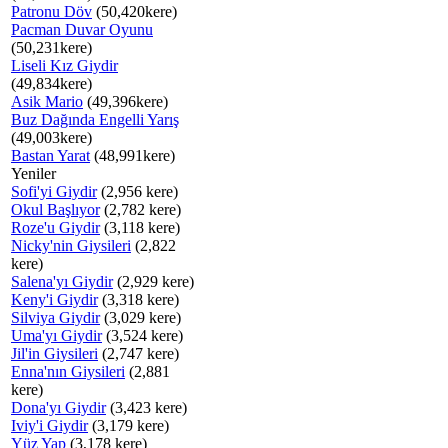
Patronu Döv
(50,420kere)
Pacman Duvar Oyunu
(50,231kere)
Liseli Kız Giydir
(49,834kere)
Asik Mario
(49,396kere)
Buz Dağında Engelli Yarış
(49,003kere)
Bastan Yarat
(48,991kere)
Yeniler
Sofi'yi Giydir
(2,956 kere)
Okul Başlıyor
(2,782 kere)
Roze'u Giydir
(3,118 kere)
Nicky'nin Giysileri
(2,822
kere)
Salena'yı Giydir
(2,929 kere)
Keny'i Giydir
(3,318 kere)
Silviya Giydir
(3,029 kere)
Uma'yı Giydir
(3,524 kere)
Jil'in Giysileri
(2,747 kere)
Enna'nın Giysileri
(2,881
kere)
Dona'yı Giydir
(3,423 kere)
Iviy'i Giydir
(3,179 kere)
Yüz Yap
(3,178 kere)