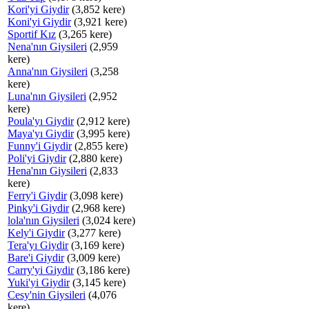
Kori'yi Giydir
(3,852 kere)
Koni'yi Giydir
(3,921 kere)
Sportif Kız
(3,265 kere)
Nena'nın Giysileri
(2,959
kere)
Anna'nın Giysileri
(3,258
kere)
Luna'nın Giysileri
(2,952
kere)
Poula'yı Giydir
(2,912 kere)
Maya'yı Giydir
(3,995 kere)
Funny'i Giydir
(2,855 kere)
Poli'yi Giydir
(2,880 kere)
Hena'nın Giysileri
(2,833
kere)
Ferry'i Giydir
(3,098 kere)
Pinky'i Giydir
(2,968 kere)
lola'nın Giysileri
(3,024 kere)
Kely'i Giydir
(3,277 kere)
Tera'yı Giydir
(3,169 kere)
Bare'i Giydir
(3,009 kere)
Carry'yi Giydir
(3,186 kere)
Yuki'yi Giydir
(3,145 kere)
Cesy'nin Giysileri
(4,076
kere)