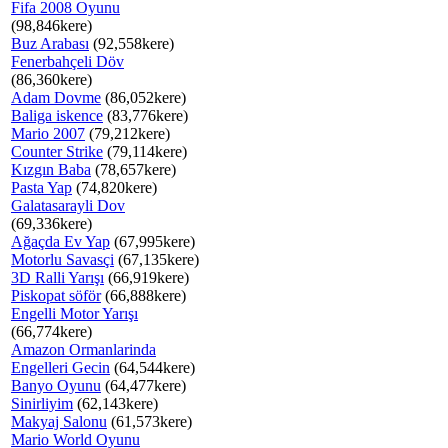
Fifa 2008 Oyunu
(98,846kere)
Buz Arabası
(92,558kere)
Fenerbahçeli Döv
(86,360kere)
Adam Dovme
(86,052kere)
Baliga iskence
(83,776kere)
Mario 2007
(79,212kere)
Counter Strike
(79,114kere)
Kızgın Baba
(78,657kere)
Pasta Yap
(74,820kere)
Galatasarayli Dov
(69,336kere)
Ağaçda Ev Yap
(67,995kere)
Motorlu Savasçi
(67,135kere)
3D Ralli Yarışı
(66,919kere)
Piskopat söför
(66,888kere)
Engelli Motor Yarışı
(66,774kere)
Amazon Ormanlarinda
Engelleri Gecin
(64,544kere)
Banyo Oyunu
(64,477kere)
Sinirliyim
(62,143kere)
Makyaj Salonu
(61,573kere)
Mario World Oyunu