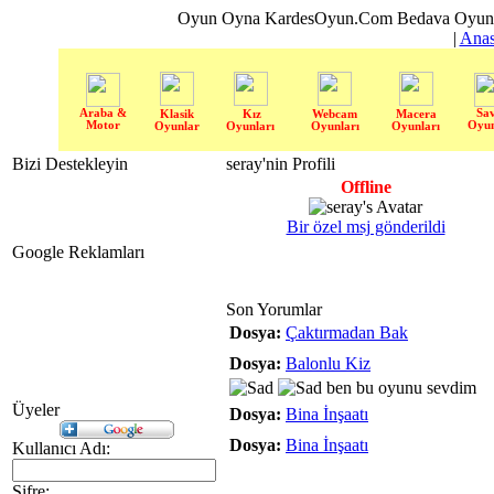
Oyun Oyna KardesOyun.Com Bedava Oyun 
|
Anas
Araba &
Sa
Klasik
Kız
Webcam
Macera
Motor
Oyun
Oyunlar
Oyunları
Oyunları
Oyunları
Bizi Destekleyin
seray'nin Profili
Offline
Bir özel msj gönderildi
Google Reklamları
Son Yorumlar
Dosya:
Çaktırmadan Bak
Dosya:
Balonlu Kiz
ben bu oyunu sevdim
Üyeler
Dosya:
Bina İnşaatı
Dosya:
Bina İnşaatı
Kullanıcı Adı:
Şifre: