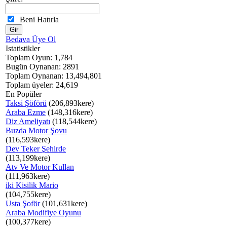
Beni Hatırla
Bedava Üye Ol
Istatistikler
Toplam Oyun: 1,784
Bugün Oynanan: 2891
Toplam Oynanan: 13,494,801
Toplam üyeler: 24,619
En Popüler
Taksi Şöförü
(206,893kere)
Araba Ezme
(148,316kere)
Diz Ameliyatı
(118,544kere)
Buzda Motor Şovu
(116,593kere)
Dev Teker Şehirde
(113,199kere)
Atv Ve Motor Kullan
(111,963kere)
iki Kisilik Mario
(104,755kere)
Usta Şoför
(101,631kere)
Araba Modifiye Oyunu
(100,377kere)