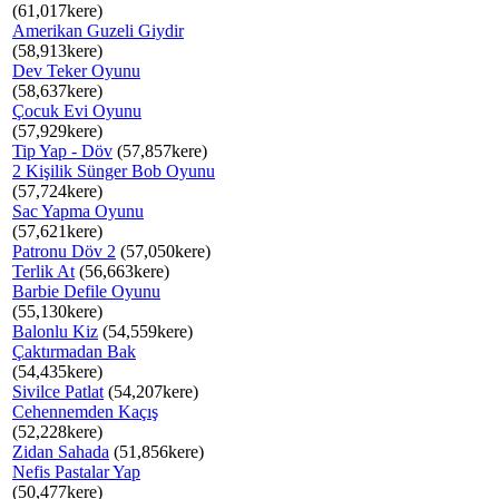
(61,017kere)
Amerikan Guzeli Giydir
(58,913kere)
Dev Teker Oyunu
(58,637kere)
Çocuk Evi Oyunu
(57,929kere)
Tip Yap - Döv
(57,857kere)
2 Kişilik Sünger Bob Oyunu
(57,724kere)
Sac Yapma Oyunu
(57,621kere)
Patronu Döv 2
(57,050kere)
Terlik At
(56,663kere)
Barbie Defile Oyunu
(55,130kere)
Balonlu Kiz
(54,559kere)
Çaktırmadan Bak
(54,435kere)
Sivilce Patlat
(54,207kere)
Cehennemden Kaçış
(52,228kere)
Zidan Sahada
(51,856kere)
Nefis Pastalar Yap
(50,477kere)