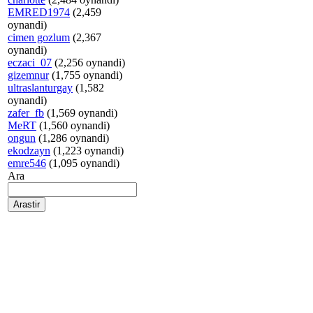
EMRED1974
(2,459
oynandi)
cimen gozlum
(2,367
oynandi)
eczaci_07
(2,256 oynandi)
gizemnur
(1,755 oynandi)
ultraslanturgay
(1,582
oynandi)
zafer_fb
(1,569 oynandi)
MeRT
(1,560 oynandi)
ongun
(1,286 oynandi)
ekodzayn
(1,223 oynandi)
emre546
(1,095 oynandi)
Ara