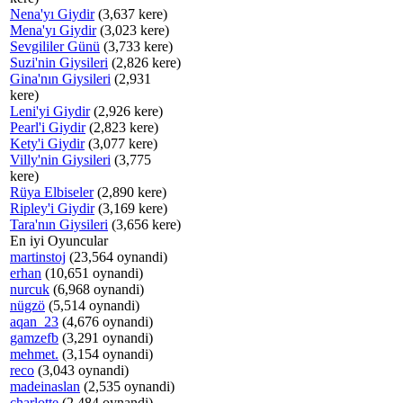
Nena'yı Giydir
(3,637 kere)
Mena'yı Giydir
(3,023 kere)
Sevgililer Günü
(3,733 kere)
Suzi'nin Giysileri
(2,826 kere)
Gina'nın Giysileri
(2,931
kere)
Leni'yi Giydir
(2,926 kere)
Pearl'i Giydir
(2,823 kere)
Kety'i Giydir
(3,077 kere)
Villy'nin Giysileri
(3,775
kere)
Rüya Elbiseler
(2,890 kere)
Ripley'i Giydir
(3,169 kere)
Tara'nın Giysileri
(3,656 kere)
En iyi Oyuncular
martinstoj
(23,564 oynandi)
erhan
(10,651 oynandi)
nurcuk
(6,968 oynandi)
nügzö
(5,514 oynandi)
aqan_23
(4,676 oynandi)
gamzefb
(3,291 oynandi)
mehmet.
(3,154 oynandi)
reco
(3,043 oynandi)
madeinaslan
(2,535 oynandi)
charlotte
(2,484 oynandi)