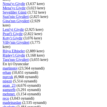
Nena'yı Giydir
(3,637 kere)
Mena'yı Giydir
(3,023 kere)
Sevgililer Günü
(3,732 kere)
Suzi'nin Giysileri
(2,825 kere)
Gina'nın Giysileri
(2,929
kere)
Leni'yi Giydir
(2,925 kere)
Pearl'i Giydir
(2,822 kere)
Kety'i Giydir
(3,076 kere)
Villy'nin Giysileri
(3,775
kere)
Rüya Elbiseler
(2,889 kere)
Ripley'i Giydir
(3,168 kere)
Tara'nın Giysileri
(3,655 kere)
En iyi Oyuncular
martinstoj
(23,564 oynandi)
erhan
(10,651 oynandi)
nurcuk
(6,968 oynandi)
nügzö
(5,514 oynandi)
aqan_23
(4,676 oynandi)
gamzefb
(3,291 oynandi)
mehmet.
(3,154 oynandi)
reco
(3,043 oynandi)
madeinaslan
(2,535 oynandi)
charlotte
(2,484 oynandi)