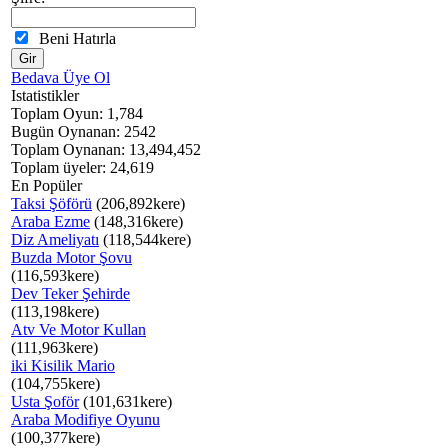
Beni Hatırla
Bedava Üye Ol
Istatistikler
Toplam Oyun: 1,784
Bugün Oynanan: 2542
Toplam Oynanan: 13,494,452
Toplam üyeler: 24,619
En Popüler
Taksi Şöförü
(206,892kere)
Araba Ezme
(148,316kere)
Diz Ameliyatı
(118,544kere)
Buzda Motor Şovu
(116,593kere)
Dev Teker Şehirde
(113,198kere)
Atv Ve Motor Kullan
(111,963kere)
iki Kisilik Mario
(104,755kere)
Usta Şoför
(101,631kere)
Araba Modifiye Oyunu
(100,377kere)