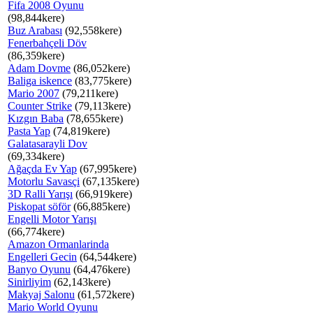
Fifa 2008 Oyunu
(98,844kere)
Buz Arabası
(92,558kere)
Fenerbahçeli Döv
(86,359kere)
Adam Dovme
(86,052kere)
Baliga iskence
(83,775kere)
Mario 2007
(79,211kere)
Counter Strike
(79,113kere)
Kızgın Baba
(78,655kere)
Pasta Yap
(74,819kere)
Galatasarayli Dov
(69,334kere)
Ağaçda Ev Yap
(67,995kere)
Motorlu Savasçi
(67,135kere)
3D Ralli Yarışı
(66,919kere)
Piskopat söför
(66,885kere)
Engelli Motor Yarışı
(66,774kere)
Amazon Ormanlarinda
Engelleri Gecin
(64,544kere)
Banyo Oyunu
(64,476kere)
Sinirliyim
(62,143kere)
Makyaj Salonu
(61,572kere)
Mario World Oyunu