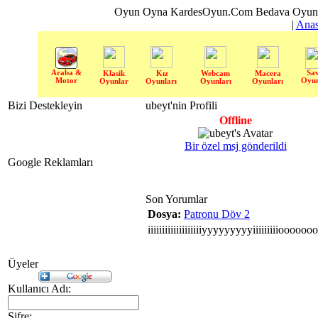
Oyun Oyna KardesOyun.Com Bedava Oyun 
|
Anas
Araba &
Sa
Klasik
Kız
Webcam
Macera
Motor
Oyun
Oyunlar
Oyunları
Oyunları
Oyunları
Bizi Destekleyin
ubeyt'nin Profili
Offline
Bir özel msj gönderildi
Google Reklamları
Son Yorumlar
Dosya:
Patronu Döv 2
iiiiiiiiiiiiiiiiiiiyyyyyyyyyiiiiiii
Üyeler
Kullanıcı Adı:
Şifre: