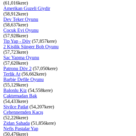
(61,016kere)
Amerikan Guzeli Giydir
(58,912kere)
Dev Teker Oyunu
(58,637kere)
Çocuk Evi Oyunu
(57,928kere)
Tip Yap - Döv
(57,857kere)
2 Kişilik Sünger Bob Oyunu
(57,723kere)
Sac Yapma Oyunu
(57,620kere)
Patronu Döv 2
(57,050kere)
Terlik At
(56,662kere)
Barbie Defile Oyunu
(55,129kere)
Balonlu Kiz
(54,558kere)
Çaktırmadan Bak
(54,433kere)
Sivilce Patlat
(54,207kere)
Cehennemden Kaçış
(52,226kere)
Zidan Sahada
(51,856kere)
Nefis Pastalar Yap
(50,476kere)