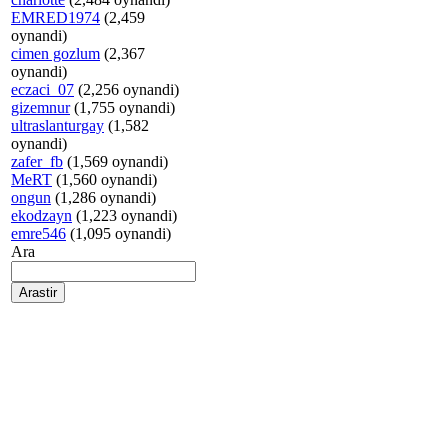
EMRED1974
(2,459
oynandi)
cimen gozlum
(2,367
oynandi)
eczaci_07
(2,256 oynandi)
gizemnur
(1,755 oynandi)
ultraslanturgay
(1,582
oynandi)
zafer_fb
(1,569 oynandi)
MeRT
(1,560 oynandi)
ongun
(1,286 oynandi)
ekodzayn
(1,223 oynandi)
emre546
(1,095 oynandi)
Ara