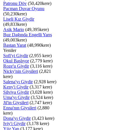
Patronu Döv
(50,420kere)
Pacman Duvar Oyunu
(50,230kere)
Liseli Kız Giydir
(49,833kere)
Asik Mario
(49,395kere)
Buz Dağında Engelli Yarış
(49,003kere)
Bastan Yarat
(48,990kere)
Yeniler
Sofi'yi Giydir
(2,955 kere)
Okul Başlıyor
(2,779 kere)
Roze'u Giydir
(3,116 kere)
Nicky'nin Giysileri
(2,821
kere)
Salena'yı Giydir
(2,928 kere)
Keny'i Giydir
(3,317 kere)
Silviya Giydir
(3,028 kere)
Uma'yı Giydir
(3,524 kere)
Jil'in Giysileri
(2,747 kere)
Enna'nın Giysileri
(2,880
kere)
Dona'yı Giydir
(3,423 kere)
Iviy'i Giydir
(3,178 kere)
Yüz Yap
(3,177 kere)