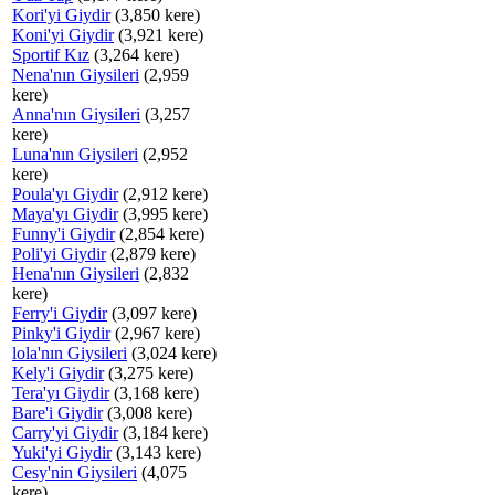
Kori'yi Giydir
(3,850 kere)
Koni'yi Giydir
(3,921 kere)
Sportif Kız
(3,264 kere)
Nena'nın Giysileri
(2,959
kere)
Anna'nın Giysileri
(3,257
kere)
Luna'nın Giysileri
(2,952
kere)
Poula'yı Giydir
(2,912 kere)
Maya'yı Giydir
(3,995 kere)
Funny'i Giydir
(2,854 kere)
Poli'yi Giydir
(2,879 kere)
Hena'nın Giysileri
(2,832
kere)
Ferry'i Giydir
(3,097 kere)
Pinky'i Giydir
(2,967 kere)
lola'nın Giysileri
(3,024 kere)
Kely'i Giydir
(3,275 kere)
Tera'yı Giydir
(3,168 kere)
Bare'i Giydir
(3,008 kere)
Carry'yi Giydir
(3,184 kere)
Yuki'yi Giydir
(3,143 kere)
Cesy'nin Giysileri
(4,075
kere)