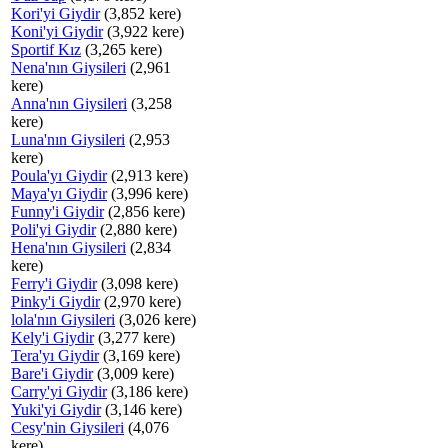
Kori'yi Giydir
(3,852 kere)
Koni'yi Giydir
(3,922 kere)
Sportif Kız
(3,265 kere)
Nena'nın Giysileri
(2,961
kere)
Anna'nın Giysileri
(3,258
kere)
Luna'nın Giysileri
(2,953
kere)
Poula'yı Giydir
(2,913 kere)
Maya'yı Giydir
(3,996 kere)
Funny'i Giydir
(2,856 kere)
Poli'yi Giydir
(2,880 kere)
Hena'nın Giysileri
(2,834
kere)
Ferry'i Giydir
(3,098 kere)
Pinky'i Giydir
(2,970 kere)
lola'nın Giysileri
(3,026 kere)
Kely'i Giydir
(3,277 kere)
Tera'yı Giydir
(3,169 kere)
Bare'i Giydir
(3,009 kere)
Carry'yi Giydir
(3,186 kere)
Yuki'yi Giydir
(3,146 kere)
Cesy'nin Giysileri
(4,076
kere)