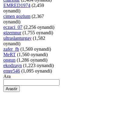
EMRED1974
(2,459
oynandi)
cimen gozlum
(2,367
oynandi)
eczaci_07
(2,256 oynandi)
gizemnur
(1,755 oynandi)
ultraslanturgay
(1,582
oynandi)
zafer_fb
(1,569 oynandi)
MeRT
(1,560 oynandi)
ongun
(1,286 oynandi)
ekodzayn
(1,223 oynandi)
emre546
(1,095 oynandi)
Ara