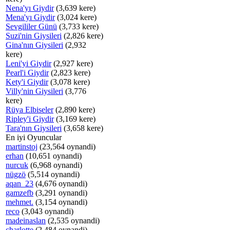
Nena'yı Giydir
(3,639 kere)
Mena'yı Giydir
(3,024 kere)
Sevgililer Günü
(3,733 kere)
Suzi'nin Giysileri
(2,826 kere)
Gina'nın Giysileri
(2,932
kere)
Leni'yi Giydir
(2,927 kere)
Pearl'i Giydir
(2,823 kere)
Kety'i Giydir
(3,078 kere)
Villy'nin Giysileri
(3,776
kere)
Rüya Elbiseler
(2,890 kere)
Ripley'i Giydir
(3,169 kere)
Tara'nın Giysileri
(3,658 kere)
En iyi Oyuncular
martinstoj
(23,564 oynandi)
erhan
(10,651 oynandi)
nurcuk
(6,968 oynandi)
nügzö
(5,514 oynandi)
aqan_23
(4,676 oynandi)
gamzefb
(3,291 oynandi)
mehmet.
(3,154 oynandi)
reco
(3,043 oynandi)
madeinaslan
(2,535 oynandi)
charlotte
(2,484 oynandi)