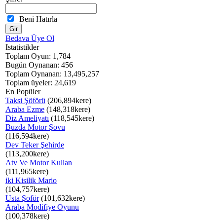
Beni Hatırla
Bedava Üye Ol
Istatistikler
Toplam Oyun: 1,784
Bugün Oynanan: 456
Toplam Oynanan: 13,495,257
Toplam üyeler: 24,619
En Popüler
Taksi Şöförü
(206,894kere)
Araba Ezme
(148,318kere)
Diz Ameliyatı
(118,545kere)
Buzda Motor Şovu
(116,594kere)
Dev Teker Şehirde
(113,200kere)
Atv Ve Motor Kullan
(111,965kere)
iki Kisilik Mario
(104,757kere)
Usta Şoför
(101,632kere)
Araba Modifiye Oyunu
(100,378kere)