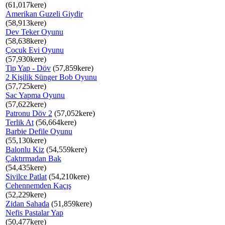
(61,017kere)
Amerikan Guzeli Giydir
(58,913kere)
Dev Teker Oyunu
(58,638kere)
Çocuk Evi Oyunu
(57,930kere)
Tip Yap - Döv
(57,859kere)
2 Kişilik Sünger Bob Oyunu
(57,725kere)
Sac Yapma Oyunu
(57,622kere)
Patronu Döv 2
(57,052kere)
Terlik At
(56,664kere)
Barbie Defile Oyunu
(55,130kere)
Balonlu Kiz
(54,559kere)
Çaktırmadan Bak
(54,435kere)
Sivilce Patlat
(54,210kere)
Cehennemden Kaçış
(52,229kere)
Zidan Sahada
(51,859kere)
Nefis Pastalar Yap
(50,477kere)