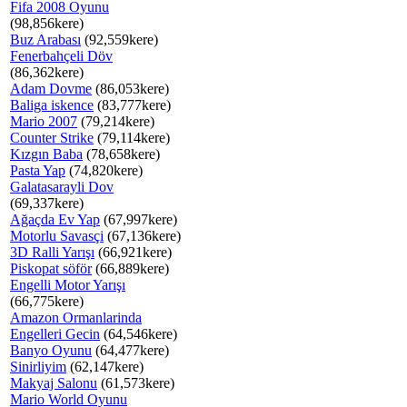
Fifa 2008 Oyunu
(98,856kere)
Buz Arabası
(92,559kere)
Fenerbahçeli Döv
(86,362kere)
Adam Dovme
(86,053kere)
Baliga iskence
(83,777kere)
Mario 2007
(79,214kere)
Counter Strike
(79,114kere)
Kızgın Baba
(78,658kere)
Pasta Yap
(74,820kere)
Galatasarayli Dov
(69,337kere)
Ağaçda Ev Yap
(67,997kere)
Motorlu Savasçi
(67,136kere)
3D Ralli Yarışı
(66,921kere)
Piskopat söför
(66,889kere)
Engelli Motor Yarışı
(66,775kere)
Amazon Ormanlarinda
Engelleri Gecin
(64,546kere)
Banyo Oyunu
(64,477kere)
Sinirliyim
(62,147kere)
Makyaj Salonu
(61,573kere)
Mario World Oyunu