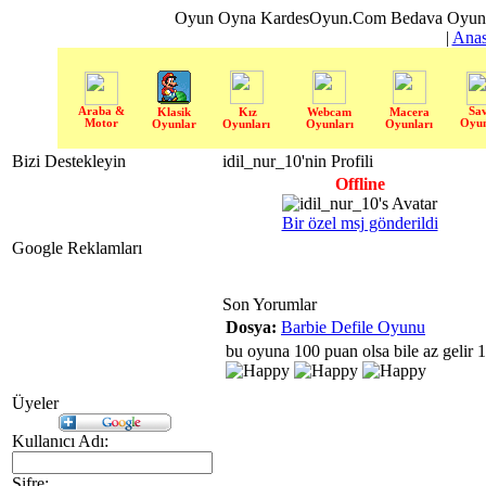
Oyun Oyna KardesOyun.Com Bedava Oyun 
|
Anas
Araba &
Sa
Klasik
Kız
Webcam
Macera
Motor
Oyun
Oyunlar
Oyunları
Oyunları
Oyunları
Bizi Destekleyin
idil_nur_10'nin Profili
Offline
Bir özel msj gönderildi
Google Reklamları
Son Yorumlar
Dosya:
Barbie Defile Oyunu
bu oyuna 100 puan olsa bile az gelir 
Üyeler
Kullanıcı Adı:
Şifre: