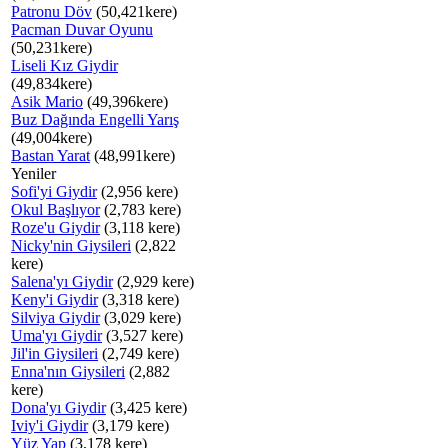
Patronu Döv
(50,421kere)
Pacman Duvar Oyunu
(50,231kere)
Liseli Kız Giydir
(49,834kere)
Asik Mario
(49,396kere)
Buz Dağında Engelli Yarış
(49,004kere)
Bastan Yarat
(48,991kere)
Yeniler
Sofi'yi Giydir
(2,956 kere)
Okul Başlıyor
(2,783 kere)
Roze'u Giydir
(3,118 kere)
Nicky'nin Giysileri
(2,822
kere)
Salena'yı Giydir
(2,929 kere)
Keny'i Giydir
(3,318 kere)
Silviya Giydir
(3,029 kere)
Uma'yı Giydir
(3,527 kere)
Jil'in Giysileri
(2,749 kere)
Enna'nın Giysileri
(2,882
kere)
Dona'yı Giydir
(3,425 kere)
Iviy'i Giydir
(3,179 kere)
Yüz Yap
(3,178 kere)