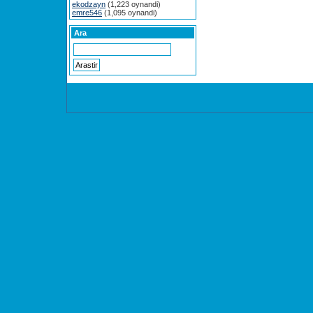
ekodzayn
(1,223 oynandi)
emre546
(1,095 oynandi)
Ara