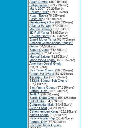
Adam Dovme
(86,049kere)
Baliga iskence
(83,773kere)
Mario 2007
(79,206kere)
Counter Strike
(79,110kere)
Kızgın Baba
(78,655kere)
Pasta Yap
(74,818kere)
Galatasarayli Dov
(69,333kere)
Ağaçda Ev Yap
(67,995kere)
Motorlu Savasçi
(67,132kere)
3D Ralli Yarışı
(66,919kere)
Piskopat söför
(66,884kere)
Engelli Motor Yarışı
(66,770kere)
Amazon Ormanlarinda Engelleri
Gecin
(64,542kere)
Banyo Oyunu
(64,475kere)
Sinirliyim
(62,141kere)
Makyaj Salonu
(61,572kere)
Mario World Oyunu
(61,015kere)
Amerikan Guzeli Giydir
(58,911kere)
Dev Teker Oyunu
(58,635kere)
Çocuk Evi Oyunu
(57,927kere)
Tip Yap - Döv
(57,853kere)
2 Kişilik Sünger Bob Oyunu
(57,719kere)
Sac Yapma Oyunu
(57,616kere)
Patronu Döv 2
(57,048kere)
Terlik At
(56,661kere)
Barbie Defile Oyunu
(55,128kere)
Balonlu Kiz
(54,553kere)
Çaktırmadan Bak
(54,432kere)
Sivilce Patlat
(54,205kere)
Cehennemden Kaçış
(52,225kere)
Zidan Sahada
(51,855kere)
Nefis Pastalar Yap
(50,474kere)
Patronu Döv
(50,420kere)
Pacman Duvar Oyunu