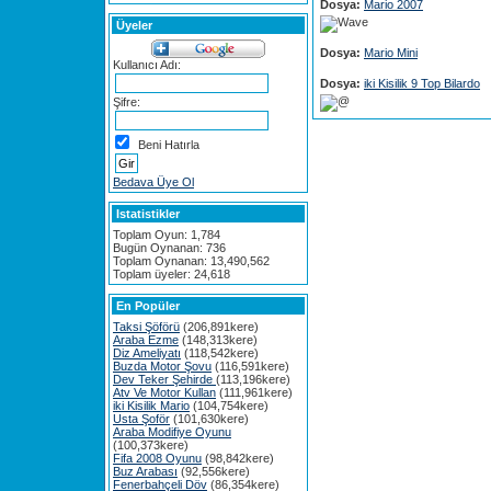
Dosya:
Mario 2007
Üyeler
Dosya:
Mario Mini
Kullanıcı Adı:
Dosya:
iki Kisilik 9 Top Bilardo
Şifre:
Beni Hatırla
Bedava Üye Ol
Istatistikler
Toplam Oyun: 1,784
Bugün Oynanan: 736
Toplam Oynanan: 13,490,562
Toplam üyeler: 24,618
En Popüler
Taksi Şöförü
(206,891kere)
Araba Ezme
(148,313kere)
Diz Ameliyatı
(118,542kere)
Buzda Motor Şovu
(116,591kere)
Dev Teker Şehirde
(113,196kere)
Atv Ve Motor Kullan
(111,961kere)
iki Kisilik Mario
(104,754kere)
Usta Şoför
(101,630kere)
Araba Modifiye Oyunu
(100,373kere)
Fifa 2008 Oyunu
(98,842kere)
Buz Arabası
(92,556kere)
Fenerbahçeli Döv
(86,354kere)