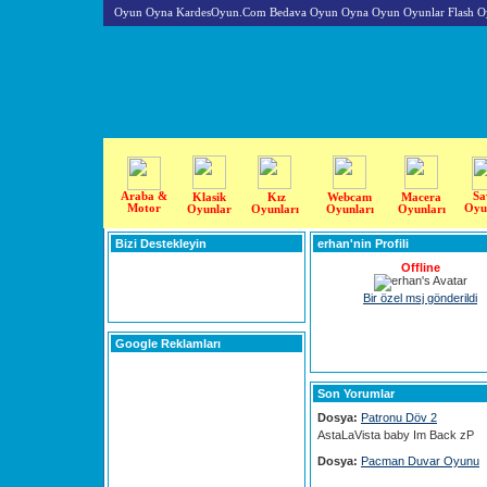
Oyun Oyna KardesOyun.Com Bedava Oyun Oyna Oyun Oyunlar Flash O
Araba &
Sa
Klasik
Kız
Webcam
Macera
Motor
Oyu
Oyunlar
Oyunları
Oyunları
Oyunları
Bizi Destekleyin
erhan'nin Profili
Offline
Bir özel msj gönderildi
Google Reklamları
Son Yorumlar
Dosya:
Patronu Döv 2
AstaLaVista baby Im Back zP
Dosya:
Pacman Duvar Oyunu