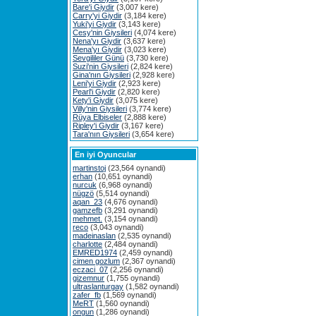
Bare'i Giydir
(3,007 kere)
Carry'yi Giydir
(3,184 kere)
Yuki'yi Giydir
(3,143 kere)
Cesy'nin Giysileri
(4,074 kere)
Nena'yı Giydir
(3,637 kere)
Mena'yı Giydir
(3,023 kere)
Sevgililer Günü
(3,730 kere)
Suzi'nin Giysileri
(2,824 kere)
Gina'nın Giysileri
(2,928 kere)
Leni'yi Giydir
(2,923 kere)
Pearl'i Giydir
(2,820 kere)
Kety'i Giydir
(3,075 kere)
Villy'nin Giysileri
(3,774 kere)
Rüya Elbiseler
(2,888 kere)
Ripley'i Giydir
(3,167 kere)
Tara'nın Giysileri
(3,654 kere)
En iyi Oyuncular
martinstoj
(23,564 oynandi)
erhan
(10,651 oynandi)
nurcuk
(6,968 oynandi)
nügzö
(5,514 oynandi)
aqan_23
(4,676 oynandi)
gamzefb
(3,291 oynandi)
mehmet.
(3,154 oynandi)
reco
(3,043 oynandi)
madeinaslan
(2,535 oynandi)
charlotte
(2,484 oynandi)
EMRED1974
(2,459 oynandi)
cimen gozlum
(2,367 oynandi)
eczaci_07
(2,256 oynandi)
gizemnur
(1,755 oynandi)
ultraslanturgay
(1,582 oynandi)
zafer_fb
(1,569 oynandi)
MeRT
(1,560 oynandi)
ongun
(1,286 oynandi)