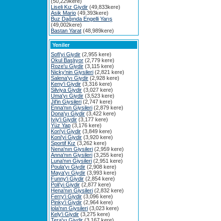
(50,229kere)
Liseli Kız Giydir
(49,833kere)
Asik Mario
(49,393kere)
Buz Dağında Engelli Yarış
(49,002kere)
Bastan Yarat
(48,989kere)
Yeniler
Sofi'yi Giydir
(2,955 kere)
Okul Başlıyor
(2,779 kere)
Roze'u Giydir
(3,115 kere)
Nicky'nin Giysileri
(2,821 kere)
Salena'yı Giydir
(2,928 kere)
Keny'i Giydir
(3,316 kere)
Silviya Giydir
(3,027 kere)
Uma'yı Giydir
(3,523 kere)
Jil'in Giysileri
(2,747 kere)
Enna'nın Giysileri
(2,879 kere)
Dona'yı Giydir
(3,422 kere)
Iviy'i Giydir
(3,177 kere)
Yüz Yap
(3,176 kere)
Kori'yi Giydir
(3,849 kere)
Koni'yi Giydir
(3,920 kere)
Sportif Kız
(3,262 kere)
Nena'nın Giysileri
(2,959 kere)
Anna'nın Giysileri
(3,255 kere)
Luna'nın Giysileri
(2,951 kere)
Poula'yı Giydir
(2,908 kere)
Maya'yı Giydir
(3,993 kere)
Funny'i Giydir
(2,854 kere)
Poli'yi Giydir
(2,877 kere)
Hena'nın Giysileri
(2,832 kere)
Ferry'i Giydir
(3,096 kere)
Pinky'i Giydir
(2,964 kere)
lola'nın Giysileri
(3,023 kere)
Kely'i Giydir
(3,275 kere)
Tera'yı Giydir
(3,167 kere)