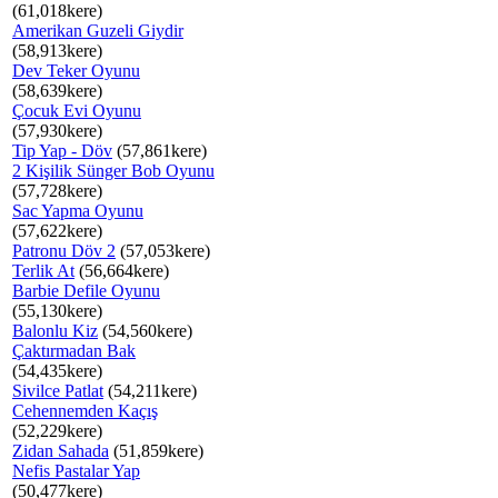
(61,018kere)
Amerikan Guzeli Giydir
(58,913kere)
Dev Teker Oyunu
(58,639kere)
Çocuk Evi Oyunu
(57,930kere)
Tip Yap - Döv
(57,861kere)
2 Kişilik Sünger Bob Oyunu
(57,728kere)
Sac Yapma Oyunu
(57,622kere)
Patronu Döv 2
(57,053kere)
Terlik At
(56,664kere)
Barbie Defile Oyunu
(55,130kere)
Balonlu Kiz
(54,560kere)
Çaktırmadan Bak
(54,435kere)
Sivilce Patlat
(54,211kere)
Cehennemden Kaçış
(52,229kere)
Zidan Sahada
(51,859kere)
Nefis Pastalar Yap
(50,477kere)