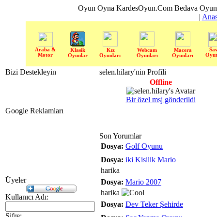
Oyun Oyna KardesOyun.Com Bedava Oyun 
|
Anas
Araba &
Sa
Klasik
Kız
Webcam
Macera
Motor
Oyun
Oyunlar
Oyunları
Oyunları
Oyunları
Bizi Destekleyin
selen.hilary'nin Profili
Offline
Bir özel msj gönderildi
Google Reklamları
Son Yorumlar
Dosya:
Golf Oyunu
Dosya:
iki Kisilik Mario
harika
Üyeler
Dosya:
Mario 2007
harika
Kullanıcı Adı:
Dosya:
Dev Teker Şehirde
Şifre: