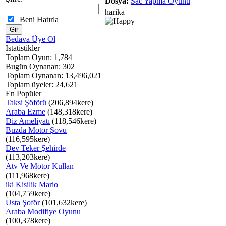
Dosya:
Sac Yapma Oyunu
harika
Beni Hatırla
Bedava Üye Ol
Istatistikler
Toplam Oyun: 1,784
Bugün Oynanan: 302
Toplam Oynanan: 13,496,021
Toplam üyeler: 24,621
En Popüler
Taksi Şöförü
(206,894kere)
Araba Ezme
(148,318kere)
Diz Ameliyatı
(118,546kere)
Buzda Motor Şovu
(116,595kere)
Dev Teker Şehirde
(113,203kere)
Atv Ve Motor Kullan
(111,968kere)
iki Kisilik Mario
(104,759kere)
Usta Şoför
(101,632kere)
Araba Modifiye Oyunu
(100,378kere)