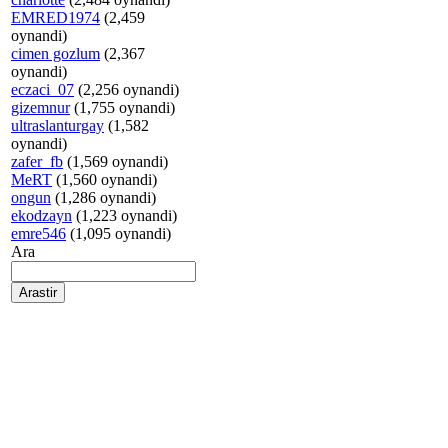
EMRED1974
(2,459
oynandi)
cimen gozlum
(2,367
oynandi)
eczaci_07
(2,256 oynandi)
gizemnur
(1,755 oynandi)
ultraslanturgay
(1,582
oynandi)
zafer_fb
(1,569 oynandi)
MeRT
(1,560 oynandi)
ongun
(1,286 oynandi)
ekodzayn
(1,223 oynandi)
emre546
(1,095 oynandi)
Ara