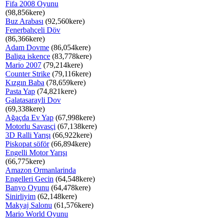
Fifa 2008 Oyunu
(98,856kere)
Buz Arabası
(92,560kere)
Fenerbahçeli Döv
(86,366kere)
Adam Dovme
(86,054kere)
Baliga iskence
(83,778kere)
Mario 2007
(79,214kere)
Counter Strike
(79,116kere)
Kızgın Baba
(78,659kere)
Pasta Yap
(74,821kere)
Galatasarayli Dov
(69,338kere)
Ağaçda Ev Yap
(67,998kere)
Motorlu Savasçi
(67,138kere)
3D Ralli Yarışı
(66,922kere)
Piskopat söför
(66,894kere)
Engelli Motor Yarışı
(66,775kere)
Amazon Ormanlarinda
Engelleri Gecin
(64,548kere)
Banyo Oyunu
(64,478kere)
Sinirliyim
(62,148kere)
Makyaj Salonu
(61,576kere)
Mario World Oyunu