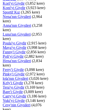
Kori'yi Giydir
(3,852 kere)
Koni'yi Giydir
(3,923 kere)
Sportif Kız
(3,265 kere)
Nena'nın Giysileri
(2,964
kere)
Anna'nın Giysileri
(3,258
kere)
Luna'nın Giysileri
(2,953
kere)
Poula'yı Giydir
(2,915 kere)
Maya'yı Giydir
(3,998 kere)
Funny'i Giydir
(2,856 kere)
Poli'yi Giydir
(2,882 kere)
Hena'nın Giysileri
(2,834
kere)
Ferry'i Giydir
(3,098 kere)
Pinky'i Giydir
(2,972 kere)
lola'nın Giysileri
(3,026 kere)
Kely'i Giydir
(3,278 kere)
Tera'yı Giydir
(3,169 kere)
Bare'i Giydir
(3,009 kere)
Carry'yi Giydir
(3,186 kere)
Yuki'yi Giydir
(3,146 kere)
Cesy'nin Giysileri
(4,076
kere)