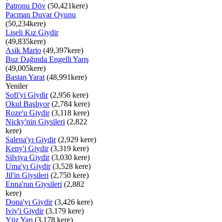
Patronu Döv
(50,421kere)
Pacman Duvar Oyunu
(50,234kere)
Liseli Kız Giydir
(49,835kere)
Asik Mario
(49,397kere)
Buz Dağında Engelli Yarış
(49,005kere)
Bastan Yarat
(48,991kere)
Yeniler
Sofi'yi Giydir
(2,956 kere)
Okul Başlıyor
(2,784 kere)
Roze'u Giydir
(3,118 kere)
Nicky'nin Giysileri
(2,822
kere)
Salena'yı Giydir
(2,929 kere)
Keny'i Giydir
(3,319 kere)
Silviya Giydir
(3,030 kere)
Uma'yı Giydir
(3,528 kere)
Jil'in Giysileri
(2,750 kere)
Enna'nın Giysileri
(2,882
kere)
Dona'yı Giydir
(3,426 kere)
Iviy'i Giydir
(3,179 kere)
Yüz Yap
(3,178 kere)