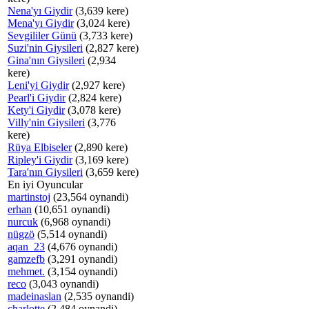
Nena'yı Giydir
(3,639 kere)
Mena'yı Giydir
(3,024 kere)
Sevgililer Günü
(3,733 kere)
Suzi'nin Giysileri
(2,827 kere)
Gina'nın Giysileri
(2,934
kere)
Leni'yi Giydir
(2,927 kere)
Pearl'i Giydir
(2,824 kere)
Kety'i Giydir
(3,078 kere)
Villy'nin Giysileri
(3,776
kere)
Rüya Elbiseler
(2,890 kere)
Ripley'i Giydir
(3,169 kere)
Tara'nın Giysileri
(3,659 kere)
En iyi Oyuncular
martinstoj
(23,564 oynandi)
erhan
(10,651 oynandi)
nurcuk
(6,968 oynandi)
nügzö
(5,514 oynandi)
aqan_23
(4,676 oynandi)
gamzefb
(3,291 oynandi)
mehmet.
(3,154 oynandi)
reco
(3,043 oynandi)
madeinaslan
(2,535 oynandi)
charlotte
(2,484 oynandi)