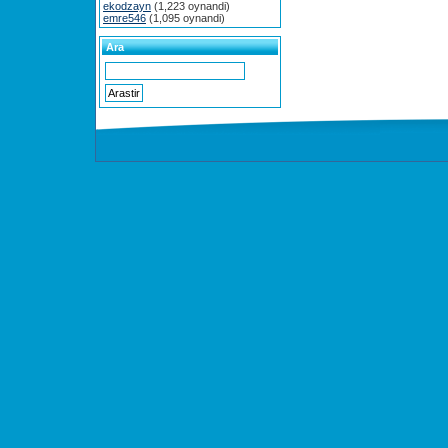
ekodzayn
(1,223 oynandi)
emre546
(1,095 oynandi)
Ara