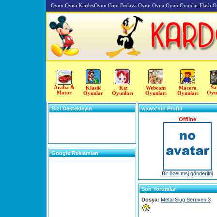
Oyun Oyna KardesOyun.Com Bedava Oyun Oyna Oyun Oyunlar Flash O
Araba &
Sa
Klasik
Kız
Webcam
Macera
Motor
Oyu
Oyunlar
Oyunları
Oyunları
Oyunları
Bizi Destekleyin
wxwx'nin Profili
Offline
Google Reklamları
Bir özel msj gönderildi
Son Yorumlar
Dosya:
Metal Slug Seruven 3