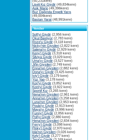
(50,231kere)
Liseli Kız Giydir
(49,834kere)
Asik Mario
(49,396kere)
Buz Dağında Engelli Yarış
(49,004kere)
Bastan Yarat
(48,991kere)
Yeniler
Sofi'yi Giydir
(2,956 kere)
Okul Başlıyor
(2,783 kere)
Roze'u Giydir
(3,118 kere)
Nicky'nin Giysileri
(2,822 kere)
Salena'yı Giydir
(2,929 kere)
Keny'i Giydir
(3,318 kere)
Silviya Giydir
(3,029 kere)
Uma'yı Giydir
(3,527 kere)
Jil'in Giysileri
(2,749 kere)
Enna'nın Giysileri
(2,882 kere)
Dona'yı Giydir
(3,425 kere)
Iviy'i Giydir
(3,179 kere)
Yüz Yap
(3,178 kere)
Kori'yi Giydir
(3,852 kere)
Koni'yi Giydir
(3,922 kere)
Sportif Kız
(3,265 kere)
Nena'nın Giysileri
(2,961 kere)
Anna'nın Giysileri
(3,258 kere)
Luna'nın Giysileri
(2,953 kere)
Poula'yı Giydir
(2,913 kere)
Maya'yı Giydir
(3,996 kere)
Funny'i Giydir
(2,856 kere)
Poli'yi Giydir
(2,880 kere)
Hena'nın Giysileri
(2,834 kere)
Ferry'i Giydir
(3,098 kere)
Pinky'i Giydir
(2,970 kere)
lola'nın Giysileri
(3,026 kere)
Kely'i Giydir
(3,277 kere)
Tera'yı Giydir
(3,169 kere)