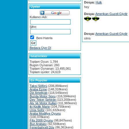
Dosya:
Hulk
Üyeler
hey
Dosya:
Amerikan Guzeli Giydir
Kullanıcı Adı:
Şifre:
Dosya:
Amerikan Guzeli Giydir
Beni Hatırla
slms
Bedava Üye Ol
Istatistikler
Toplam Oyun: 1,784
Bugün Oynanan: 260
Toplam Oynanan: 13,495,061
Toplam üyeler: 24,619
En Popüler
Taksi Şöförü
(206,894kere)
Araba Ezme
(148,318kere)
Diz Ameliyatı
(118,545kere)
Buzda Motor Şovu
(116,594kere)
Dev Teker Şehirde
(113,200kere)
Atv Ve Motor Kullan
(111,965kere)
iki Kisilik Mario
(104,755kere)
Usta Şoför
(101,632kere)
Araba Modifiye Oyunu
(100,378kere)
Fifa 2008 Oyunu
(98,847kere)
Buz Arabası
(92,559kere)
Fenerbahçeli Döv
(86,361kere)