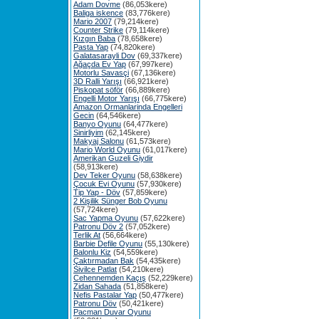
Adam Dovme
(86,053kere)
Baliga iskence
(83,776kere)
Mario 2007
(79,214kere)
Counter Strike
(79,114kere)
Kızgın Baba
(78,658kere)
Pasta Yap
(74,820kere)
Galatasarayli Dov
(69,337kere)
Ağaçda Ev Yap
(67,997kere)
Motorlu Savasçi
(67,136kere)
3D Ralli Yarışı
(66,921kere)
Piskopat söför
(66,889kere)
Engelli Motor Yarışı
(66,775kere)
Amazon Ormanlarinda Engelleri
Gecin
(64,546kere)
Banyo Oyunu
(64,477kere)
Sinirliyim
(62,145kere)
Makyaj Salonu
(61,573kere)
Mario World Oyunu
(61,017kere)
Amerikan Guzeli Giydir
(58,913kere)
Dev Teker Oyunu
(58,638kere)
Çocuk Evi Oyunu
(57,930kere)
Tip Yap - Döv
(57,859kere)
2 Kişilik Sünger Bob Oyunu
(57,724kere)
Sac Yapma Oyunu
(57,622kere)
Patronu Döv 2
(57,052kere)
Terlik At
(56,664kere)
Barbie Defile Oyunu
(55,130kere)
Balonlu Kiz
(54,559kere)
Çaktırmadan Bak
(54,435kere)
Sivilce Patlat
(54,210kere)
Cehennemden Kaçış
(52,229kere)
Zidan Sahada
(51,858kere)
Nefis Pastalar Yap
(50,477kere)
Patronu Döv
(50,421kere)
Pacman Duvar Oyunu