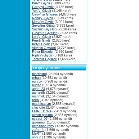
Bare'i Giydir
(3,009 kere)
Carry'yi Giydir
(3,186 kere)
Yuki'yi Giydir
(3,146 kere)
Cesy'nin Giysileri
(4,076 kere)
Nena'yı Giydir
(3,639 kere)
Mena'yı Giydir
(3,024 kere)
Sevgililer Günü
(3,733 kere)
Suzi'nin Giysileri
(2,826 kere)
Gina'nın Giysileri
(2,932 kere)
Leni'yi Giydir
(2,927 kere)
Pearl'i Giydir
(2,823 kere)
Kety'i Giydir
(3,078 kere)
Villy'nin Giysileri
(3,776 kere)
Rüya Elbiseler
(2,890 kere)
Ripley'i Giydir
(3,169 kere)
Tara'nın Giysileri
(3,658 kere)
En iyi Oyuncular
martinstoj
(23,564 oynandi)
erhan
(10,651 oynandi)
nurcuk
(6,968 oynandi)
nügzö
(5,514 oynandi)
aqan_23
(4,676 oynandi)
gamzefb
(3,291 oynandi)
mehmet.
(3,154 oynandi)
reco
(3,043 oynandi)
madeinaslan
(2,535 oynandi)
charlotte
(2,484 oynandi)
EMRED1974
(2,459 oynandi)
cimen gozlum
(2,367 oynandi)
eczaci_07
(2,256 oynandi)
gizemnur
(1,755 oynandi)
ultraslanturgay
(1,582 oynandi)
zafer_fb
(1,569 oynandi)
MeRT
(1,560 oynandi)
ongun
(1,286 oynandi)