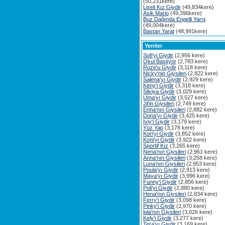
(50,231kere)
Liseli Kız Giydir
(49,834kere)
Asik Mario
(49,396kere)
Buz Dağında Engelli Yarış
(49,004kere)
Bastan Yarat
(48,991kere)
Yeniler
Sofi'yi Giydir
(2,956 kere)
Okul Başlıyor
(2,783 kere)
Roze'u Giydir
(3,118 kere)
Nicky'nin Giysileri
(2,822 kere)
Salena'yı Giydir
(2,929 kere)
Keny'i Giydir
(3,318 kere)
Silviya Giydir
(3,029 kere)
Uma'yı Giydir
(3,527 kere)
Jil'in Giysileri
(2,749 kere)
Enna'nın Giysileri
(2,882 kere)
Dona'yı Giydir
(3,425 kere)
Iviy'i Giydir
(3,179 kere)
Yüz Yap
(3,178 kere)
Kori'yi Giydir
(3,852 kere)
Koni'yi Giydir
(3,922 kere)
Sportif Kız
(3,265 kere)
Nena'nın Giysileri
(2,961 kere)
Anna'nın Giysileri
(3,258 kere)
Luna'nın Giysileri
(2,953 kere)
Poula'yı Giydir
(2,913 kere)
Maya'yı Giydir
(3,996 kere)
Funny'i Giydir
(2,856 kere)
Poli'yi Giydir
(2,880 kere)
Hena'nın Giysileri
(2,834 kere)
Ferry'i Giydir
(3,098 kere)
Pinky'i Giydir
(2,970 kere)
lola'nın Giysileri
(3,026 kere)
Kely'i Giydir
(3,277 kere)
Tera'yı Giydir
(3,169 kere)