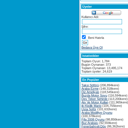
Üyeler
Kullanıcı Adı:
Şifre:
Beni Hatırla
Bedava Üye Ol
Istatistikler
Toplam Oyun: 1,784
Bugün Oynanan: 373
Toplam Oynanan: 13,495,174
Toplam üyeler: 24,619
En Popüler
Taksi Şöförü
(206,894kere)
Araba Ezme
(148,318kere)
Diz Ameliyatı
(118,545kere)
Buzda Motor Şovu
(116,594kere)
Dev Teker Şehirde
(113,200kere)
Atv Ve Motor Kullan
(111,965kere
iki Kisilik Mario
(104,755kere)
Usta Şoför
(101,632kere)
Araba Modifiye Oyunu
(100,378kere)
Fifa 2008 Oyunu
(98,856kere)
Buz Arabası
(92,559kere)
Fenerbahçeli Döv
(86,362kere)