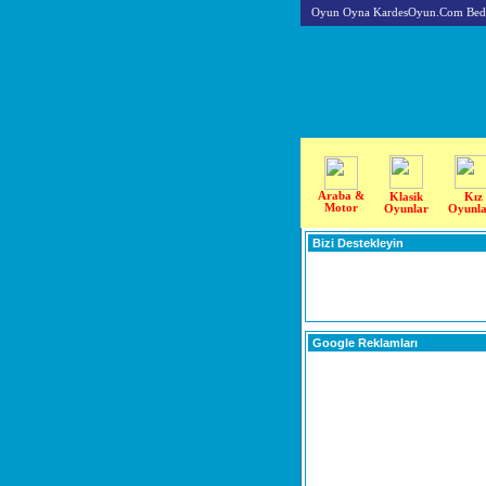
Oyun Oyna KardesOyun.Com Beda
Araba &
Klasik
Kız
Motor
Oyunlar
Oyunla
Bizi Destekleyin
Google Reklamları