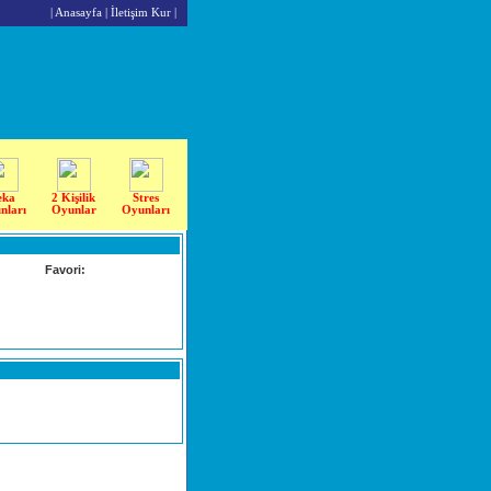
|
Anasayfa
|
İletişim Kur
|
eka
2 Kişilik
Stres
nları
Oyunlar
Oyunları
Favori: