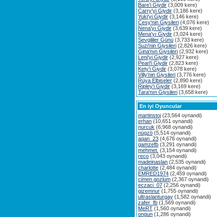
Bare'i Giydir
(3,009 kere)
Carry'yi Giydir
(3,186 kere)
Yuki'yi Giydir
(3,146 kere)
Cesy'nin Giysileri
(4,076 kere)
Nena'yı Giydir
(3,639 kere)
Mena'yı Giydir
(3,024 kere)
Sevgililer Günü
(3,733 kere)
Suzi'nin Giysileri
(2,826 kere)
Gina'nın Giysileri
(2,932 kere)
Leni'yi Giydir
(2,927 kere)
Pearl'i Giydir
(2,823 kere)
Kety'i Giydir
(3,078 kere)
Villy'nin Giysileri
(3,776 kere)
Rüya Elbiseler
(2,890 kere)
Ripley'i Giydir
(3,169 kere)
Tara'nın Giysileri
(3,658 kere)
En iyi Oyuncular
martinstoj
(23,564 oynandi)
erhan
(10,651 oynandi)
nurcuk
(6,968 oynandi)
nügzö
(5,514 oynandi)
aqan_23
(4,676 oynandi)
gamzefb
(3,291 oynandi)
mehmet.
(3,154 oynandi)
reco
(3,043 oynandi)
madeinaslan
(2,535 oynandi)
charlotte
(2,484 oynandi)
EMRED1974
(2,459 oynandi)
cimen gozlum
(2,367 oynandi)
eczaci_07
(2,256 oynandi)
gizemnur
(1,755 oynandi)
ultraslanturgay
(1,582 oynandi)
zafer_fb
(1,569 oynandi)
MeRT
(1,560 oynandi)
ongun
(1,286 oynandi)