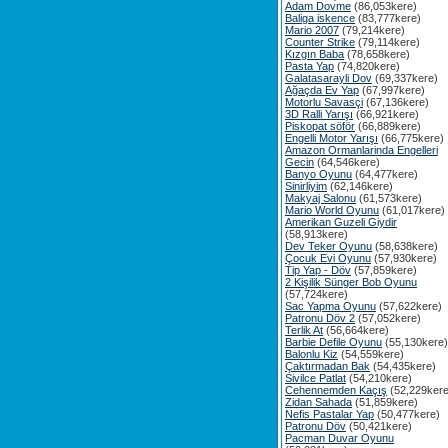
Adam Dovme
(86,053kere)
Baliga iskence
(83,777kere)
Mario 2007
(79,214kere)
Counter Strike
(79,114kere)
Kızgın Baba
(78,658kere)
Pasta Yap
(74,820kere)
Galatasarayli Dov
(69,337kere)
Ağaçda Ev Yap
(67,997kere)
Motorlu Savasçi
(67,136kere)
3D Ralli Yarışı
(66,921kere)
Piskopat söför
(66,889kere)
Engelli Motor Yarışı
(66,775kere)
Amazon Ormanlarinda Engelleri
Gecin
(64,546kere)
Banyo Oyunu
(64,477kere)
Sinirliyim
(62,146kere)
Makyaj Salonu
(61,573kere)
Mario World Oyunu
(61,017kere)
Amerikan Guzeli Giydir
(58,913kere)
Dev Teker Oyunu
(58,638kere)
Çocuk Evi Oyunu
(57,930kere)
Tip Yap - Döv
(57,859kere)
2 Kişilik Sünger Bob Oyunu
(57,724kere)
Sac Yapma Oyunu
(57,622kere)
Patronu Döv 2
(57,052kere)
Terlik At
(56,664kere)
Barbie Defile Oyunu
(55,130kere)
Balonlu Kiz
(54,559kere)
Çaktırmadan Bak
(54,435kere)
Sivilce Patlat
(54,210kere)
Cehennemden Kaçış
(52,229kere
Zidan Sahada
(51,859kere)
Nefis Pastalar Yap
(50,477kere)
Patronu Döv
(50,421kere)
Pacman Duvar Oyunu