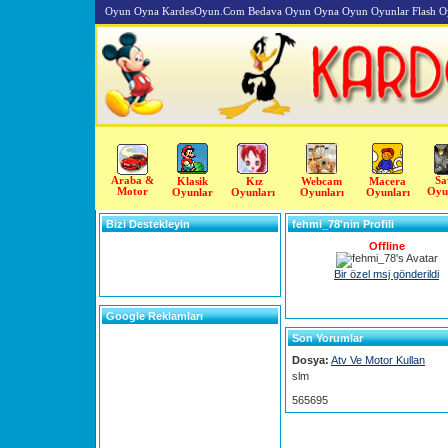
Oyun Oyna KardesOyun.Com Bedava Oyun Oyna Oyun Oyunlar Flash O
Araba &
Sa
Klasik
Kız
Webcam
Macera
Motor
Oyu
Oyunlar
Oyunları
Oyunları
Oyunları
Bizi Destekleyin
fehmi_78'nin Profili
Offline
Bir özel msj gönderildi
Google Reklamları
Son Yorumlar
Dosya:
Atv Ve Motor Kullan
slm
565695