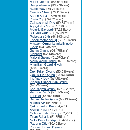
Adam Dovme
(86,054kere)
Baliga iskence
(83,778kere)
Mario 2007
(79,214kere)
Counter Strike
(79,116kere)
Kızgın Baba
(78,659kere)
Pasta Yap
(74,821kere)
Galatasarayli Dov
(69,337kere)
Ağaçda Ev Yap
(67,998kere)
Motorlu Savasçi
(67,138kere)
3D Ralli Yarışı
(66,922kere)
Piskopat söför
(66,893kere)
Engelli Motor Yarışı
(66,775kere)
Amazon Ormanlarinda Engelleri
Gecin
(64,548kere)
Banyo Oyunu
(64,478kere)
Sinirliyim
(62,148kere)
Makyaj Salonu
(61,576kere)
Mario World Oyunu
(61,018kere)
Amerikan Guzeli Giydir
(58,913kere)
Dev Teker Oyunu
(58,639kere)
Çocuk Evi Oyunu
(57,930kere)
Tip Yap - Döv
(57,861kere)
2 Kişilik Sünger Bob Oyunu
(57,727kere)
Sac Yapma Oyunu
(57,622kere)
Patronu Döv 2
(57,053kere)
Terlik At
(56,664kere)
Barbie Defile Oyunu
(55,130kere)
Balonlu Kiz
(54,559kere)
Çaktırmadan Bak
(54,435kere)
Sivilce Patlat
(54,211kere)
Cehennemden Kaçış
(52,229kere)
Zidan Sahada
(51,859kere)
Nefis Pastalar Yap
(50,477kere)
Patronu Döv
(50,421kere)
Pacman Duvar Oyunu