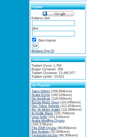
Üyeler
Kullanıcı Adı:
Şifre:
Beni Hatırla
Bedava Üye Ol
Istatistikler
Toplam Oyun: 1,784
Bugün Oynanan: 258
Toplam Oynanan: 13,495,977
Toplam üyeler: 24,621
En Popüler
Taksi Şöförü
(206,894kere)
Araba Ezme
(148,318kere)
Diz Ameliyatı
(118,546kere)
Buzda Motor Şovu
(116,595kere)
Dev Teker Şehirde
(113,203kere)
Atv Ve Motor Kullan
(111,968kere)
iki Kisilik Mario
(104,759kere)
Usta Şoför
(101,632kere)
Araba Modifiye Oyunu
(100,378kere)
Fifa 2008 Oyunu
(98,856kere)
Buz Arabası
(92,560kere)
Fenerbahçeli Döv
(86,366kere)