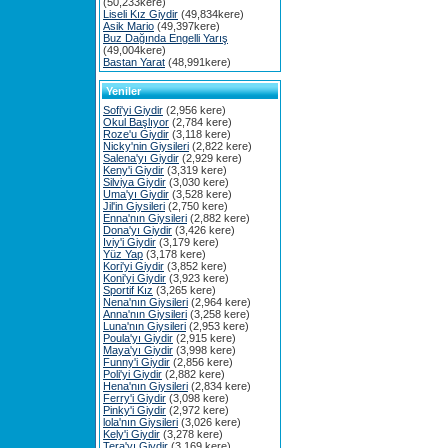
(50,233kere)
Liseli Kız Giydir
(49,834kere)
Asik Mario
(49,397kere)
Buz Dağında Engelli Yarış
(49,004kere)
Bastan Yarat
(48,991kere)
Yeniler
Sofi'yi Giydir
(2,956 kere)
Okul Başlıyor
(2,784 kere)
Roze'u Giydir
(3,118 kere)
Nicky'nin Giysileri
(2,822 kere)
Salena'yı Giydir
(2,929 kere)
Keny'i Giydir
(3,319 kere)
Silviya Giydir
(3,030 kere)
Uma'yı Giydir
(3,528 kere)
Jil'in Giysileri
(2,750 kere)
Enna'nın Giysileri
(2,882 kere)
Dona'yı Giydir
(3,426 kere)
Iviy'i Giydir
(3,179 kere)
Yüz Yap
(3,178 kere)
Kori'yi Giydir
(3,852 kere)
Koni'yi Giydir
(3,923 kere)
Sportif Kız
(3,265 kere)
Nena'nın Giysileri
(2,964 kere)
Anna'nın Giysileri
(3,258 kere)
Luna'nın Giysileri
(2,953 kere)
Poula'yı Giydir
(2,915 kere)
Maya'yı Giydir
(3,998 kere)
Funny'i Giydir
(2,856 kere)
Poli'yi Giydir
(2,882 kere)
Hena'nın Giysileri
(2,834 kere)
Ferry'i Giydir
(3,098 kere)
Pinky'i Giydir
(2,972 kere)
lola'nın Giysileri
(3,026 kere)
Kely'i Giydir
(3,278 kere)
Tera'yı Giydir
(3,169 kere)