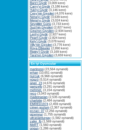
Bare'i Giydir
(3,009 kere)
Carry'yi Giydir
(3,186 kere)
Yuki'yi Giydir
(3,146 kere)
Cesy'nin Giysileri
(4,076 kere)
Nena'yı Giydir
(3,639 kere)
Mena'yı Giydir
(3,024 kere)
Sevgililer Günü
(3,733 kere)
Suzi'nin Giysileri
(2,827 kere)
Gina'nın Giysileri
(2,934 kere)
Leni'yi Giydir
(2,927 kere)
Pearl'i Giydir
(2,824 kere)
Kety'i Giydir
(3,078 kere)
Villy'nin Giysileri
(3,776 kere)
Rüya Elbiseler
(2,890 kere)
Ripley'i Giydir
(3,169 kere)
Tara'nın Giysileri
(3,659 kere)
En iyi Oyuncular
martinstoj
(23,564 oynandi)
erhan
(10,651 oynandi)
nurcuk
(6,968 oynandi)
nügzö
(5,514 oynandi)
aqan_23
(4,676 oynandi)
gamzefb
(3,291 oynandi)
mehmet.
(3,154 oynandi)
reco
(3,043 oynandi)
madeinaslan
(2,535 oynandi)
charlotte
(2,484 oynandi)
EMRED1974
(2,459 oynandi)
cimen gozlum
(2,367 oynandi)
eczaci_07
(2,256 oynandi)
gizemnur
(1,755 oynandi)
ultraslanturgay
(1,582 oynandi)
zafer_fb
(1,569 oynandi)
MeRT
(1,560 oynandi)
ongun
(1,286 oynandi)