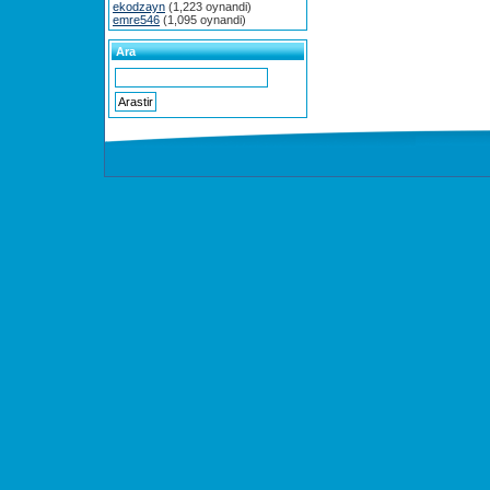
ekodzayn
(1,223 oynandi)
emre546
(1,095 oynandi)
Ara