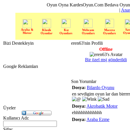
Oyun Oyna KardesOyun.Com Bedava Oyun 
|
Anas
Araba &
Sa
Klasik
Kız
Webcam
Macera
Motor
Oyun
Oyunlar
Oyunları
Oyunları
Oyunları
Bizi Destekleyin
eren63'nin Profili
Offline
Bir özel msj gönderildi
Google Reklamları
Son Yorumlar
Dosya:
Bilardo Oyunu
en sevdigim oyun lar dan birrrrrrrrrr
Dosya:
Akrobatik Motor
Üyeler
ehhhhhhhhhhhh
Kullanıcı Adı:
Dosya:
Araba Ezme
Şifre: