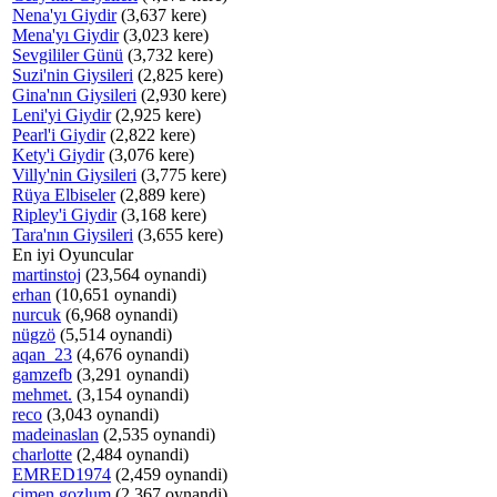
Nena'yı Giydir
(3,637 kere)
Mena'yı Giydir
(3,023 kere)
Sevgililer Günü
(3,732 kere)
Suzi'nin Giysileri
(2,825 kere)
Gina'nın Giysileri
(2,930 kere)
Leni'yi Giydir
(2,925 kere)
Pearl'i Giydir
(2,822 kere)
Kety'i Giydir
(3,076 kere)
Villy'nin Giysileri
(3,775 kere)
Rüya Elbiseler
(2,889 kere)
Ripley'i Giydir
(3,168 kere)
Tara'nın Giysileri
(3,655 kere)
En iyi Oyuncular
martinstoj
(23,564 oynandi)
erhan
(10,651 oynandi)
nurcuk
(6,968 oynandi)
nügzö
(5,514 oynandi)
aqan_23
(4,676 oynandi)
gamzefb
(3,291 oynandi)
mehmet.
(3,154 oynandi)
reco
(3,043 oynandi)
madeinaslan
(2,535 oynandi)
charlotte
(2,484 oynandi)
EMRED1974
(2,459 oynandi)
cimen gozlum
(2,367 oynandi)