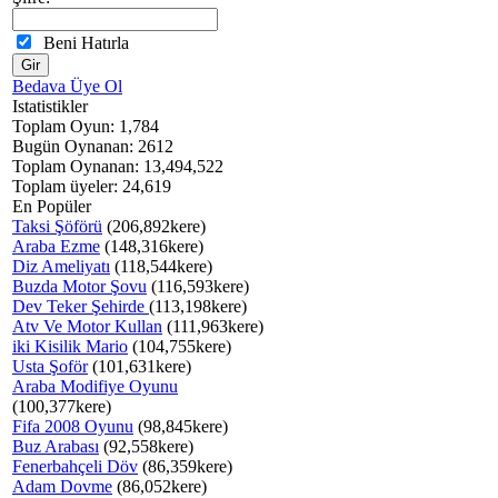
Beni Hatırla
Bedava Üye Ol
Istatistikler
Toplam Oyun: 1,784
Bugün Oynanan: 2612
Toplam Oynanan: 13,494,522
Toplam üyeler: 24,619
En Popüler
Taksi Şöförü
(206,892kere)
Araba Ezme
(148,316kere)
Diz Ameliyatı
(118,544kere)
Buzda Motor Şovu
(116,593kere)
Dev Teker Şehirde
(113,198kere)
Atv Ve Motor Kullan
(111,963kere)
iki Kisilik Mario
(104,755kere)
Usta Şoför
(101,631kere)
Araba Modifiye Oyunu
(100,377kere)
Fifa 2008 Oyunu
(98,845kere)
Buz Arabası
(92,558kere)
Fenerbahçeli Döv
(86,359kere)
Adam Dovme
(86,052kere)