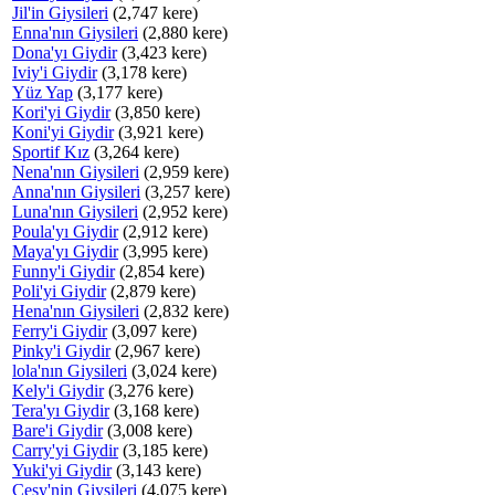
Jil'in Giysileri
(2,747 kere)
Enna'nın Giysileri
(2,880 kere)
Dona'yı Giydir
(3,423 kere)
Iviy'i Giydir
(3,178 kere)
Yüz Yap
(3,177 kere)
Kori'yi Giydir
(3,850 kere)
Koni'yi Giydir
(3,921 kere)
Sportif Kız
(3,264 kere)
Nena'nın Giysileri
(2,959 kere)
Anna'nın Giysileri
(3,257 kere)
Luna'nın Giysileri
(2,952 kere)
Poula'yı Giydir
(2,912 kere)
Maya'yı Giydir
(3,995 kere)
Funny'i Giydir
(2,854 kere)
Poli'yi Giydir
(2,879 kere)
Hena'nın Giysileri
(2,832 kere)
Ferry'i Giydir
(3,097 kere)
Pinky'i Giydir
(2,967 kere)
lola'nın Giysileri
(3,024 kere)
Kely'i Giydir
(3,276 kere)
Tera'yı Giydir
(3,168 kere)
Bare'i Giydir
(3,008 kere)
Carry'yi Giydir
(3,185 kere)
Yuki'yi Giydir
(3,143 kere)
Cesy'nin Giysileri
(4,075 kere)