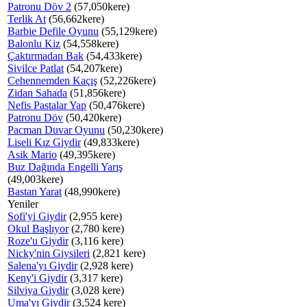
Patronu Döv 2
(57,050kere)
Terlik At
(56,662kere)
Barbie Defile Oyunu
(55,129kere)
Balonlu Kiz
(54,558kere)
Çaktırmadan Bak
(54,433kere)
Sivilce Patlat
(54,207kere)
Cehennemden Kaçış
(52,226kere)
Zidan Sahada
(51,856kere)
Nefis Pastalar Yap
(50,476kere)
Patronu Döv
(50,420kere)
Pacman Duvar Oyunu
(50,230kere)
Liseli Kız Giydir
(49,833kere)
Asik Mario
(49,395kere)
Buz Dağında Engelli Yarış
(49,003kere)
Bastan Yarat
(48,990kere)
Yeniler
Sofi'yi Giydir
(2,955 kere)
Okul Başlıyor
(2,780 kere)
Roze'u Giydir
(3,116 kere)
Nicky'nin Giysileri
(2,821 kere)
Salena'yı Giydir
(2,928 kere)
Keny'i Giydir
(3,317 kere)
Silviya Giydir
(3,028 kere)
Uma'yı Giydir
(3,524 kere)