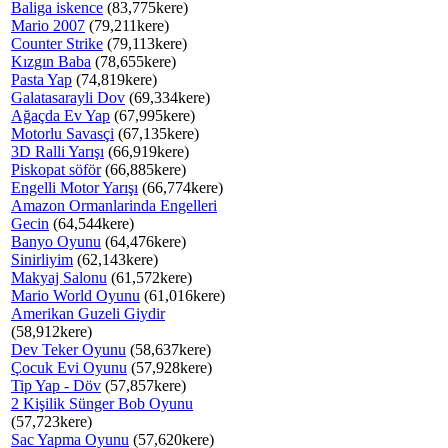
Baliga iskence
(83,775kere)
Mario 2007
(79,211kere)
Counter Strike
(79,113kere)
Kızgın Baba
(78,655kere)
Pasta Yap
(74,819kere)
Galatasarayli Dov
(69,334kere)
Ağaçda Ev Yap
(67,995kere)
Motorlu Savasçi
(67,135kere)
3D Ralli Yarışı
(66,919kere)
Piskopat söför
(66,885kere)
Engelli Motor Yarışı
(66,774kere)
Amazon Ormanlarinda Engelleri
Gecin
(64,544kere)
Banyo Oyunu
(64,476kere)
Sinirliyim
(62,143kere)
Makyaj Salonu
(61,572kere)
Mario World Oyunu
(61,016kere)
Amerikan Guzeli Giydir
(58,912kere)
Dev Teker Oyunu
(58,637kere)
Çocuk Evi Oyunu
(57,928kere)
Tip Yap - Döv
(57,857kere)
2 Kişilik Sünger Bob Oyunu
(57,723kere)
Sac Yapma Oyunu
(57,620kere)