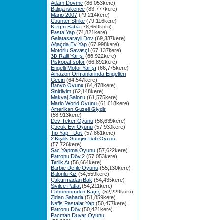
Adam Dovme
(86,053kere)
Baliga iskence
(83,777kere)
Mario 2007
(79,214kere)
Counter Strike
(79,116kere)
Kızgın Baba
(78,659kere)
Pasta Yap
(74,821kere)
Galatasarayli Dov
(69,337kere)
Ağaçda Ev Yap
(67,998kere)
Motorlu Savasçi
(67,137kere)
3D Ralli Yarışı
(66,922kere)
Piskopat söför
(66,892kere)
Engelli Motor Yarışı
(66,775kere)
Amazon Ormanlarinda Engelleri
Gecin
(64,547kere)
Banyo Oyunu
(64,478kere)
Sinirliyim
(62,148kere)
Makyaj Salonu
(61,575kere)
Mario World Oyunu
(61,018kere)
Amerikan Guzeli Giydir
(58,913kere)
Dev Teker Oyunu
(58,639kere)
Çocuk Evi Oyunu
(57,930kere)
Tip Yap - Döv
(57,861kere)
2 Kişilik Sünger Bob Oyunu
(57,726kere)
Sac Yapma Oyunu
(57,622kere)
Patronu Döv 2
(57,053kere)
Terlik At
(56,664kere)
Barbie Defile Oyunu
(55,130kere)
Balonlu Kiz
(54,559kere)
Çaktırmadan Bak
(54,435kere)
Sivilce Patlat
(54,211kere)
Cehennemden Kaçış
(52,229kere)
Zidan Sahada
(51,859kere)
Nefis Pastalar Yap
(50,477kere)
Patronu Döv
(50,421kere)
Pacman Duvar Oyunu