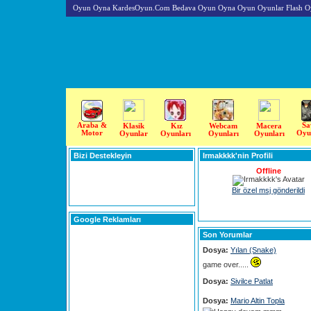
Oyun Oyna KardesOyun.Com Bedava Oyun Oyna Oyun Oyunlar Flash O
Araba &
Sa
Klasik
Kız
Webcam
Macera
Motor
Oyu
Oyunlar
Oyunları
Oyunları
Oyunları
Bizi Destekleyin
Irmakkkk'nin Profili
Offline
Bir özel msj gönderildi
Google Reklamları
Son Yorumlar
Dosya:
Yılan (Snake)
game over.....
Dosya:
Sivilce Patlat
Dosya:
Mario Altin Topla