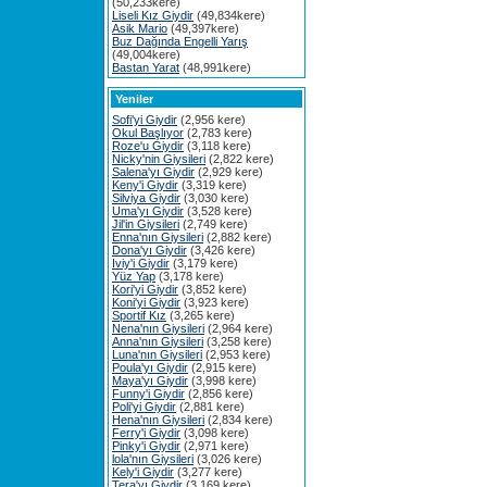
(50,233kere)
Liseli Kız Giydir
(49,834kere)
Asik Mario
(49,397kere)
Buz Dağında Engelli Yarış
(49,004kere)
Bastan Yarat
(48,991kere)
Yeniler
Sofi'yi Giydir
(2,956 kere)
Okul Başlıyor
(2,783 kere)
Roze'u Giydir
(3,118 kere)
Nicky'nin Giysileri
(2,822 kere)
Salena'yı Giydir
(2,929 kere)
Keny'i Giydir
(3,319 kere)
Silviya Giydir
(3,030 kere)
Uma'yı Giydir
(3,528 kere)
Jil'in Giysileri
(2,749 kere)
Enna'nın Giysileri
(2,882 kere)
Dona'yı Giydir
(3,426 kere)
Iviy'i Giydir
(3,179 kere)
Yüz Yap
(3,178 kere)
Kori'yi Giydir
(3,852 kere)
Koni'yi Giydir
(3,923 kere)
Sportif Kız
(3,265 kere)
Nena'nın Giysileri
(2,964 kere)
Anna'nın Giysileri
(3,258 kere)
Luna'nın Giysileri
(2,953 kere)
Poula'yı Giydir
(2,915 kere)
Maya'yı Giydir
(3,998 kere)
Funny'i Giydir
(2,856 kere)
Poli'yi Giydir
(2,881 kere)
Hena'nın Giysileri
(2,834 kere)
Ferry'i Giydir
(3,098 kere)
Pinky'i Giydir
(2,971 kere)
lola'nın Giysileri
(3,026 kere)
Kely'i Giydir
(3,277 kere)
Tera'yı Giydir
(3,169 kere)