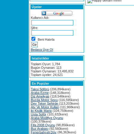
devam mmm
Üyeler
Kullanıcı Adı:
Şifre:
Beni Hatırla
Bedava Üye Ol
Istatistikler
Toplam Oyun: 1,784
Bugün Oynanan: 113
Toplam Oynanan: 13,495,832
Toplam üyeler: 24,621
En Popüler
Taksi Şöförü
(206,894kere)
Araba Ezme
(148,318kere)
Diz Ameliyatı
(118,546kere)
Buzda Motor Şovu
(116,595kere)
Dev Teker Şehirde
(113,203kere)
Atv Ve Motor Kullan
(111,968kere)
iki Kisilik Mario
(104,759kere)
Usta Şoför
(101,632kere)
Araba Modifiye Oyunu
(100,378kere)
Fifa 2008 Oyunu
(98,856kere)
Buz Arabası
(92,560kere)
Fenerbahçeli Döv
(86,363kere)