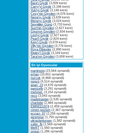
Bare'i Giydir
(3,009 kere)
Carry'yi Giydir
(3,186 kere)
Yuki'yi Giydir
(3,146 kere)
Cesy'nin Giysileri
(4,076 kere)
Nena'yı Giydir
(3,639 kere)
Mena'yı Giydir
(3,024 kere)
Sevgililer Günü
(3,733 kere)
Suzi'nin Giysileri
(2,827 kere)
Gina'nın Giysileri
(2,934 kere)
Leni'yi Giydir
(2,927 kere)
Pearl'i Giydir
(2,824 kere)
Kety'i Giydir
(3,078 kere)
Villy'nin Giysileri
(3,776 kere)
Rüya Elbiseler
(2,890 kere)
Ripley'i Giydir
(3,169 kere)
Tara'nın Giysileri
(3,658 kere)
En iyi Oyuncular
martinstoj
(23,564 oynandi)
erhan
(10,651 oynandi)
nurcuk
(6,968 oynandi)
nügzö
(5,514 oynandi)
aqan_23
(4,676 oynandi)
gamzefb
(3,291 oynandi)
mehmet.
(3,154 oynandi)
reco
(3,043 oynandi)
madeinaslan
(2,535 oynandi)
charlotte
(2,484 oynandi)
EMRED1974
(2,459 oynandi)
cimen gozlum
(2,367 oynandi)
eczaci_07
(2,256 oynandi)
gizemnur
(1,755 oynandi)
ultraslanturgay
(1,582 oynandi)
zafer_fb
(1,569 oynandi)
MeRT
(1,560 oynandi)
ongun
(1,286 oynandi)