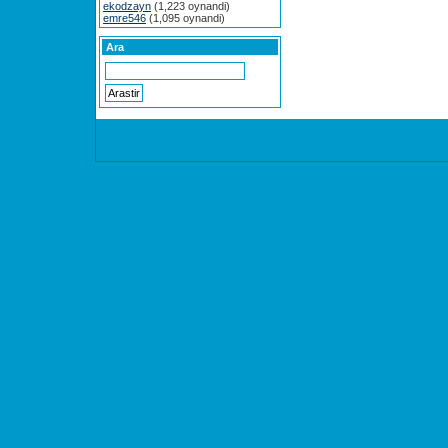
ekodzayn
(1,223 oynandi)
emre546
(1,095 oynandi)
Ara