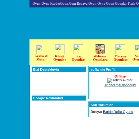
Oyun Oyna KardesOyun.Com Bedava Oyun Oyna Oyun Oyunlar Flash O
Araba &
Sa
Klasik
Kız
Webcam
Macera
Motor
Oyu
Oyunlar
Oyunları
Oyunları
Oyunları
Bizi Destekleyin
sofia'nin Profili
Offline
Bir özel msj gönderildi
Google Reklamları
Son Yorumlar
Dosya:
Barbie Defile Oyunu