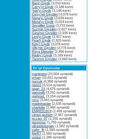
Bare'i Giydir
(3,010 kere)
Carry'yi Giydir
(3,186 kere)
Yuki'yi Giydir
(3,146 kere)
Cesy'nin Giysileri
(4,076 kere)
Nena'yı Giydir
(3,639 kere)
Mena'yı Giydir
(3,024 kere)
Sevgililer Günü
(3,733 kere)
Suzi'nin Giysileri
(2,827 kere)
Gina'nın Giysileri
(2,935 kere)
Leni'yi Giydir
(2,927 kere)
Pearl'i Giydir
(2,825 kere)
Kety'i Giydir
(3,078 kere)
Villy'nin Giysileri
(3,776 kere)
Rüya Elbiseler
(2,890 kere)
Ripley'i Giydir
(3,169 kere)
Tara'nın Giysileri
(3,660 kere)
En iyi Oyuncular
martinstoj
(23,564 oynandi)
erhan
(10,651 oynandi)
nurcuk
(6,968 oynandi)
nügzö
(5,514 oynandi)
aqan_23
(4,676 oynandi)
gamzefb
(3,291 oynandi)
mehmet.
(3,154 oynandi)
reco
(3,043 oynandi)
madeinaslan
(2,535 oynandi)
charlotte
(2,484 oynandi)
EMRED1974
(2,459 oynandi)
cimen gozlum
(2,367 oynandi)
eczaci_07
(2,256 oynandi)
gizemnur
(1,755 oynandi)
ultraslanturgay
(1,582 oynandi)
zafer_fb
(1,569 oynandi)
MeRT
(1,560 oynandi)
ongun
(1,286 oynandi)