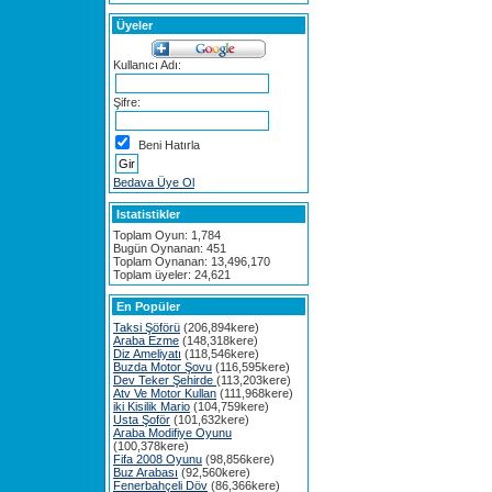
Üyeler
Kullanıcı Adı:
Şifre:
Beni Hatırla
Bedava Üye Ol
Istatistikler
Toplam Oyun: 1,784
Bugün Oynanan: 451
Toplam Oynanan: 13,496,170
Toplam üyeler: 24,621
En Popüler
Taksi Şöförü
(206,894kere)
Araba Ezme
(148,318kere)
Diz Ameliyatı
(118,546kere)
Buzda Motor Şovu
(116,595kere)
Dev Teker Şehirde
(113,203kere)
Atv Ve Motor Kullan
(111,968kere)
iki Kisilik Mario
(104,759kere)
Usta Şoför
(101,632kere)
Araba Modifiye Oyunu
(100,378kere)
Fifa 2008 Oyunu
(98,856kere)
Buz Arabası
(92,560kere)
Fenerbahçeli Döv
(86,366kere)