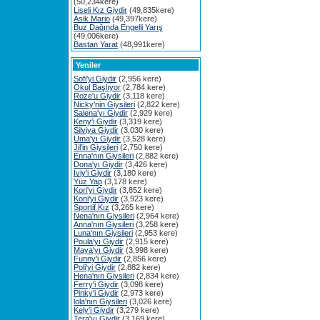
(50,234kere)
Liseli Kız Giydir
(49,835kere)
Asik Mario
(49,397kere)
Buz Dağında Engelli Yarış
(49,006kere)
Bastan Yarat
(48,991kere)
Yeniler
Sofi'yi Giydir
(2,956 kere)
Okul Başlıyor
(2,784 kere)
Roze'u Giydir
(3,118 kere)
Nicky'nin Giysileri
(2,822 kere)
Salena'yı Giydir
(2,929 kere)
Keny'i Giydir
(3,319 kere)
Silviya Giydir
(3,030 kere)
Uma'yı Giydir
(3,528 kere)
Jil'in Giysileri
(2,750 kere)
Enna'nın Giysileri
(2,882 kere)
Dona'yı Giydir
(3,426 kere)
Iviy'i Giydir
(3,180 kere)
Yüz Yap
(3,178 kere)
Kori'yi Giydir
(3,852 kere)
Koni'yi Giydir
(3,923 kere)
Sportif Kız
(3,265 kere)
Nena'nın Giysileri
(2,964 kere)
Anna'nın Giysileri
(3,258 kere)
Luna'nın Giysileri
(2,953 kere)
Poula'yı Giydir
(2,915 kere)
Maya'yı Giydir
(3,998 kere)
Funny'i Giydir
(2,856 kere)
Poli'yi Giydir
(2,882 kere)
Hena'nın Giysileri
(2,834 kere)
Ferry'i Giydir
(3,098 kere)
Pinky'i Giydir
(2,973 kere)
lola'nın Giysileri
(3,026 kere)
Kely'i Giydir
(3,279 kere)
Tera'yı Giydir
(3,169 kere)