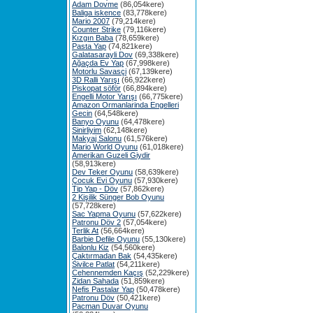
Adam Dovme
(86,054kere)
Baliga iskence
(83,778kere)
Mario 2007
(79,214kere)
Counter Strike
(79,116kere)
Kızgın Baba
(78,659kere)
Pasta Yap
(74,821kere)
Galatasarayli Dov
(69,338kere)
Ağaçda Ev Yap
(67,998kere)
Motorlu Savasçi
(67,139kere)
3D Ralli Yarışı
(66,922kere)
Piskopat söför
(66,894kere)
Engelli Motor Yarışı
(66,775kere)
Amazon Ormanlarinda Engelleri
Gecin
(64,548kere)
Banyo Oyunu
(64,478kere)
Sinirliyim
(62,148kere)
Makyaj Salonu
(61,576kere)
Mario World Oyunu
(61,018kere)
Amerikan Guzeli Giydir
(58,913kere)
Dev Teker Oyunu
(58,639kere)
Çocuk Evi Oyunu
(57,930kere)
Tip Yap - Döv
(57,862kere)
2 Kişilik Sünger Bob Oyunu
(57,728kere)
Sac Yapma Oyunu
(57,622kere)
Patronu Döv 2
(57,054kere)
Terlik At
(56,664kere)
Barbie Defile Oyunu
(55,130kere)
Balonlu Kiz
(54,560kere)
Çaktırmadan Bak
(54,435kere)
Sivilce Patlat
(54,211kere)
Cehennemden Kaçış
(52,229kere)
Zidan Sahada
(51,859kere)
Nefis Pastalar Yap
(50,478kere)
Patronu Döv
(50,421kere)
Pacman Duvar Oyunu