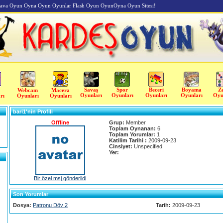
va Oyun Oyna Oyun Oyunlar Flash Oyun OyunOyna Oyun Sitesi!
Savaş
Spor
Beceri
Boyama
Z
Webcam
Macera
Oyunları
Oyunları
Oyunları
Oyunları
Oyu
rı
Oyunları
Oyunları
bari1'nin Profili
Offline
Grup:
Member
Toplam Oynanan:
6
Toplam Yorumlar:
1
Katilim Tarihi :
2009-09-23
Cinsiyet:
Unspecified
Yer:
Bir özel msj gönderildi
Son Yorumlar
Dosya:
Patronu Döv 2
Tarih:
2009-09-23