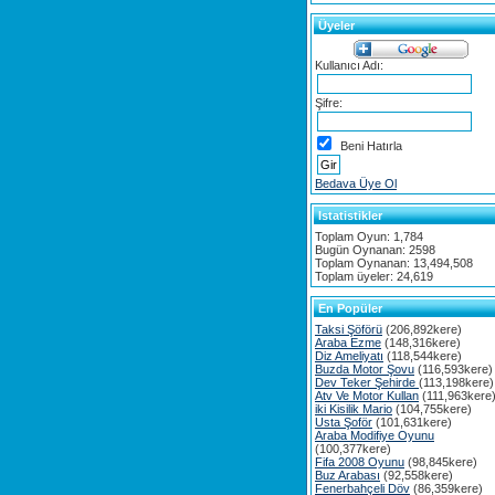
Üyeler
Kullanıcı Adı:
Şifre:
Beni Hatırla
Bedava Üye Ol
Istatistikler
Toplam Oyun: 1,784
Bugün Oynanan: 2598
Toplam Oynanan: 13,494,508
Toplam üyeler: 24,619
En Popüler
Taksi Şöförü
(206,892kere)
Araba Ezme
(148,316kere)
Diz Ameliyatı
(118,544kere)
Buzda Motor Şovu
(116,593kere)
Dev Teker Şehirde
(113,198kere)
Atv Ve Motor Kullan
(111,963kere
iki Kisilik Mario
(104,755kere)
Usta Şoför
(101,631kere)
Araba Modifiye Oyunu
(100,377kere)
Fifa 2008 Oyunu
(98,845kere)
Buz Arabası
(92,558kere)
Fenerbahçeli Döv
(86,359kere)