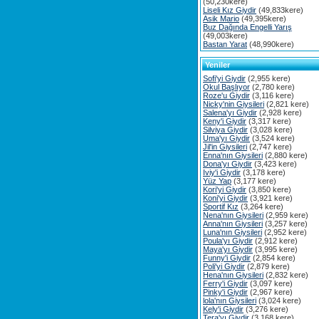
(50,230kere)
Liseli Kız Giydir
(49,833kere)
Asik Mario
(49,395kere)
Buz Dağında Engelli Yarış
(49,003kere)
Bastan Yarat
(48,990kere)
Yeniler
Sofi'yi Giydir
(2,955 kere)
Okul Başlıyor
(2,780 kere)
Roze'u Giydir
(3,116 kere)
Nicky'nin Giysileri
(2,821 kere)
Salena'yı Giydir
(2,928 kere)
Keny'i Giydir
(3,317 kere)
Silviya Giydir
(3,028 kere)
Uma'yı Giydir
(3,524 kere)
Jil'in Giysileri
(2,747 kere)
Enna'nın Giysileri
(2,880 kere)
Dona'yı Giydir
(3,423 kere)
Iviy'i Giydir
(3,178 kere)
Yüz Yap
(3,177 kere)
Kori'yi Giydir
(3,850 kere)
Koni'yi Giydir
(3,921 kere)
Sportif Kız
(3,264 kere)
Nena'nın Giysileri
(2,959 kere)
Anna'nın Giysileri
(3,257 kere)
Luna'nın Giysileri
(2,952 kere)
Poula'yı Giydir
(2,912 kere)
Maya'yı Giydir
(3,995 kere)
Funny'i Giydir
(2,854 kere)
Poli'yi Giydir
(2,879 kere)
Hena'nın Giysileri
(2,832 kere)
Ferry'i Giydir
(3,097 kere)
Pinky'i Giydir
(2,967 kere)
lola'nın Giysileri
(3,024 kere)
Kely'i Giydir
(3,276 kere)
Tera'yı Giydir
(3,168 kere)