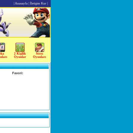
|
Anasayfa
|
İletişim Kur
|
eka
2 Kişilik
Stres
nları
Oyunlar
Oyunları
Favori: