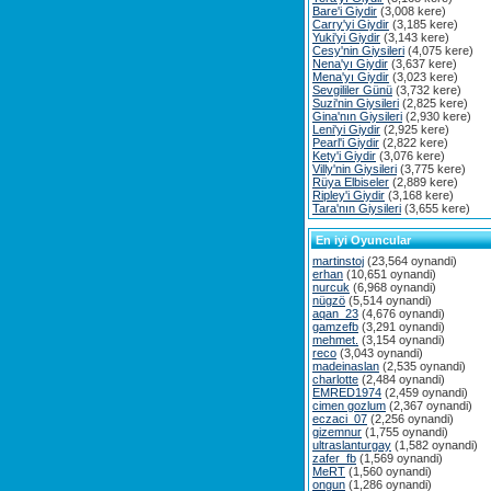
Bare'i Giydir
(3,008 kere)
Carry'yi Giydir
(3,185 kere)
Yuki'yi Giydir
(3,143 kere)
Cesy'nin Giysileri
(4,075 kere)
Nena'yı Giydir
(3,637 kere)
Mena'yı Giydir
(3,023 kere)
Sevgililer Günü
(3,732 kere)
Suzi'nin Giysileri
(2,825 kere)
Gina'nın Giysileri
(2,930 kere)
Leni'yi Giydir
(2,925 kere)
Pearl'i Giydir
(2,822 kere)
Kety'i Giydir
(3,076 kere)
Villy'nin Giysileri
(3,775 kere)
Rüya Elbiseler
(2,889 kere)
Ripley'i Giydir
(3,168 kere)
Tara'nın Giysileri
(3,655 kere)
En iyi Oyuncular
martinstoj
(23,564 oynandi)
erhan
(10,651 oynandi)
nurcuk
(6,968 oynandi)
nügzö
(5,514 oynandi)
aqan_23
(4,676 oynandi)
gamzefb
(3,291 oynandi)
mehmet.
(3,154 oynandi)
reco
(3,043 oynandi)
madeinaslan
(2,535 oynandi)
charlotte
(2,484 oynandi)
EMRED1974
(2,459 oynandi)
cimen gozlum
(2,367 oynandi)
eczaci_07
(2,256 oynandi)
gizemnur
(1,755 oynandi)
ultraslanturgay
(1,582 oynandi)
zafer_fb
(1,569 oynandi)
MeRT
(1,560 oynandi)
ongun
(1,286 oynandi)