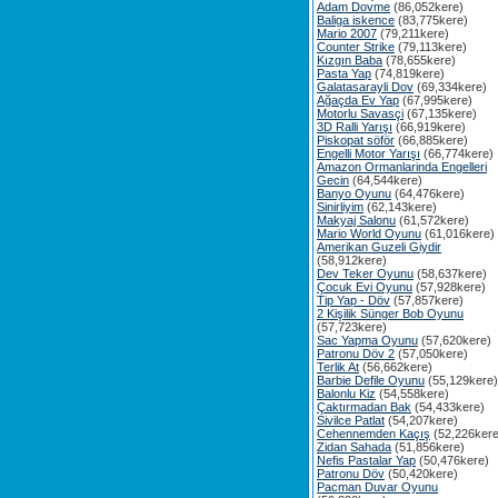
Adam Dovme
(86,052kere)
Baliga iskence
(83,775kere)
Mario 2007
(79,211kere)
Counter Strike
(79,113kere)
Kızgın Baba
(78,655kere)
Pasta Yap
(74,819kere)
Galatasarayli Dov
(69,334kere)
Ağaçda Ev Yap
(67,995kere)
Motorlu Savasçi
(67,135kere)
3D Ralli Yarışı
(66,919kere)
Piskopat söför
(66,885kere)
Engelli Motor Yarışı
(66,774kere)
Amazon Ormanlarinda Engelleri
Gecin
(64,544kere)
Banyo Oyunu
(64,476kere)
Sinirliyim
(62,143kere)
Makyaj Salonu
(61,572kere)
Mario World Oyunu
(61,016kere)
Amerikan Guzeli Giydir
(58,912kere)
Dev Teker Oyunu
(58,637kere)
Çocuk Evi Oyunu
(57,928kere)
Tip Yap - Döv
(57,857kere)
2 Kişilik Sünger Bob Oyunu
(57,723kere)
Sac Yapma Oyunu
(57,620kere)
Patronu Döv 2
(57,050kere)
Terlik At
(56,662kere)
Barbie Defile Oyunu
(55,129kere)
Balonlu Kiz
(54,558kere)
Çaktırmadan Bak
(54,433kere)
Sivilce Patlat
(54,207kere)
Cehennemden Kaçış
(52,226kere
Zidan Sahada
(51,856kere)
Nefis Pastalar Yap
(50,476kere)
Patronu Döv
(50,420kere)
Pacman Duvar Oyunu