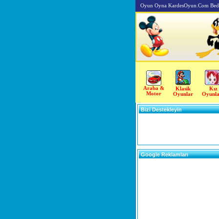
Oyun Oyna KardesOyun.Com Beda
Araba &
Klasik
Kız
Motor
Oyunlar
Oyunla
Bizi Destekleyin
Google Reklamları