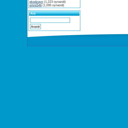
ekodzayn
(1,223 oynandi)
emre546
(1,095 oynandi)
Ara