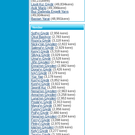
(50,231kere)
Liseli Kız Giydir
(49,834kere)
Asik Mario
(49,396kere)
Buz Dağında Engelli Yarış
(49,004kere)
Bastan Yarat
(48,991kere)
Yeniler
Sofi'yi Giydir
(2,956 kere)
Okul Başlıyor
(2,783 kere)
Roze'u Giydir
(3,118 kere)
Nicky'nin Giysileri
(2,822 kere)
Salena'yı Giydir
(2,929 kere)
Keny'i Giydir
(3,318 kere)
Silviya Giydir
(3,029 kere)
Uma'yı Giydir
(3,528 kere)
Jil'in Giysileri
(2,749 kere)
Enna'nın Giysileri
(2,882 kere)
Dona'yı Giydir
(3,426 kere)
Iviy'i Giydir
(3,179 kere)
Yüz Yap
(3,178 kere)
Kori'yi Giydir
(3,852 kere)
Koni'yi Giydir
(3,922 kere)
Sportif Kız
(3,265 kere)
Nena'nın Giysileri
(2,963 kere)
Anna'nın Giysileri
(3,258 kere)
Luna'nın Giysileri
(2,953 kere)
Poula'yı Giydir
(2,913 kere)
Maya'yı Giydir
(3,997 kere)
Funny'i Giydir
(2,856 kere)
Poli'yi Giydir
(2,880 kere)
Hena'nın Giysileri
(2,834 kere)
Ferry'i Giydir
(3,098 kere)
Pinky'i Giydir
(2,970 kere)
lola'nın Giysileri
(3,026 kere)
Kely'i Giydir
(3,277 kere)
Tera'yı Giydir
(3,169 kere)