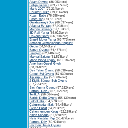
Adam Dovme
(86,053kere)
Baliga iskence
(83,777kere)
Mario 2007
(79,214kere)
Counter Strike
(79,114kere)
Kızgın Baba
(78,658kere)
Pasta Yap
(74,821kere)
Galatasarayli Dov
(69,337kere)
Ağaçda Ev Yap
(67,998kere)
Motorlu Savasçi
(67,137kere)
3D Ralli Yarışı
(66,922kere)
Piskopat söför
(66,890kere)
Engelli Motor Yarışı
(66,775kere)
Amazon Ormanlarinda Engelleri
Gecin
(64,546kere)
Banyo Oyunu
(64,477kere)
Sinirliyim
(62,148kere)
Makyaj Salonu
(61,573kere)
Mario World Oyunu
(61,018kere)
Amerikan Guzeli Giydir
(58,913kere)
Dev Teker Oyunu
(58,638kere)
Çocuk Evi Oyunu
(57,930kere)
Tip Yap - Döv
(57,860kere)
2 Kişilik Sünger Bob Oyunu
(57,725kere)
Sac Yapma Oyunu
(57,622kere)
Patronu Döv 2
(57,052kere)
Terlik At
(56,664kere)
Barbie Defile Oyunu
(55,130kere)
Balonlu Kiz
(54,559kere)
Çaktırmadan Bak
(54,435kere)
Sivilce Patlat
(54,211kere)
Cehennemden Kaçış
(52,229kere)
Zidan Sahada
(51,859kere)
Nefis Pastalar Yap
(50,477kere)
Patronu Döv
(50,421kere)
Pacman Duvar Oyunu