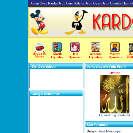
Oyun Oyna KardesOyun.Com Bedava Oyun Oyna Oyun Oyunlar Flash O
Araba &
Sa
Klasik
Kız
Webcam
Macera
Motor
Oyu
Oyunlar
Oyunları
Oyunları
Oyunları
Bizi Destekleyin
berkbelopanda'nin Profili
Offline
Google Reklamları
Bir özel msj gönderildi
Son Yorumlar
Dosya:
Yeşil Minicooper