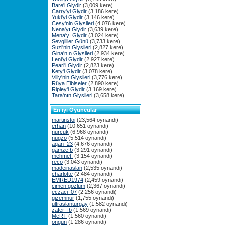
Bare'i Giydir
(3,009 kere)
Carry'yi Giydir
(3,186 kere)
Yuki'yi Giydir
(3,146 kere)
Cesy'nin Giysileri
(4,076 kere)
Nena'yı Giydir
(3,639 kere)
Mena'yı Giydir
(3,024 kere)
Sevgililer Günü
(3,733 kere)
Suzi'nin Giysileri
(2,827 kere)
Gina'nın Giysileri
(2,934 kere)
Leni'yi Giydir
(2,927 kere)
Pearl'i Giydir
(2,823 kere)
Kety'i Giydir
(3,078 kere)
Villy'nin Giysileri
(3,776 kere)
Rüya Elbiseler
(2,890 kere)
Ripley'i Giydir
(3,169 kere)
Tara'nın Giysileri
(3,658 kere)
En iyi Oyuncular
martinstoj
(23,564 oynandi)
erhan
(10,651 oynandi)
nurcuk
(6,968 oynandi)
nügzö
(5,514 oynandi)
aqan_23
(4,676 oynandi)
gamzefb
(3,291 oynandi)
mehmet.
(3,154 oynandi)
reco
(3,043 oynandi)
madeinaslan
(2,535 oynandi)
charlotte
(2,484 oynandi)
EMRED1974
(2,459 oynandi)
cimen gozlum
(2,367 oynandi)
eczaci_07
(2,256 oynandi)
gizemnur
(1,755 oynandi)
ultraslanturgay
(1,582 oynandi)
zafer_fb
(1,569 oynandi)
MeRT
(1,560 oynandi)
ongun
(1,286 oynandi)