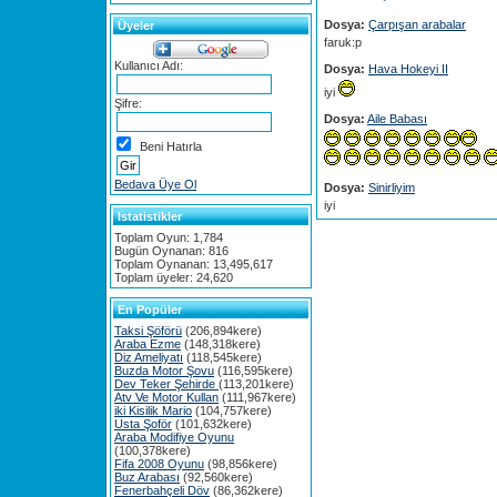
Dosya:
Çarpışan arabalar
Üyeler
faruk:p
Kullanıcı Adı:
Dosya:
Hava Hokeyi II
iyi
Şifre:
Dosya:
Aile Babası
Beni Hatırla
Bedava Üye Ol
Dosya:
Sinirliyim
iyi
Istatistikler
Toplam Oyun: 1,784
Bugün Oynanan: 816
Toplam Oynanan: 13,495,617
Toplam üyeler: 24,620
En Popüler
Taksi Şöförü
(206,894kere)
Araba Ezme
(148,318kere)
Diz Ameliyatı
(118,545kere)
Buzda Motor Şovu
(116,595kere)
Dev Teker Şehirde
(113,201kere)
Atv Ve Motor Kullan
(111,967kere)
iki Kisilik Mario
(104,757kere)
Usta Şoför
(101,632kere)
Araba Modifiye Oyunu
(100,378kere)
Fifa 2008 Oyunu
(98,856kere)
Buz Arabası
(92,560kere)
Fenerbahçeli Döv
(86,362kere)