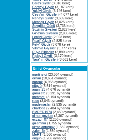
Bare'i Giydir
(3,010 kere)
Carry'yi Giydir
(3,187 kere)
Yuki'yi Giydir
(3,146 kere)
Cesy'nin Giysileri
(4,077 kere)
Nena'yı Giydir
(3,639 kere)
Mena'yı Giydir
(3,025 kere)
Sevgililer Günü
(3,733 kere)
Suzi'nin Giysileri
(2,827 kere)
Gina'nın Giysileri
(2,935 kere)
Leni'yi Giydir
(2,928 kere)
Pearl'i Giydir
(2,825 kere)
Kety'i Giydir
(3,078 kere)
Villy'nin Giysileri
(3,777 kere)
Rüya Elbiseler
(2,890 kere)
Ripley'i Giydir
(3,170 kere)
Tara'nın Giysileri
(3,661 kere)
En iyi Oyuncular
martinstoj
(23,564 oynandi)
erhan
(10,651 oynandi)
nurcuk
(6,968 oynandi)
nügzö
(5,514 oynandi)
aqan_23
(4,676 oynandi)
gamzefb
(3,291 oynandi)
mehmet.
(3,154 oynandi)
reco
(3,043 oynandi)
madeinaslan
(2,535 oynandi)
charlotte
(2,484 oynandi)
EMRED1974
(2,459 oynandi)
cimen gozlum
(2,367 oynandi)
eczaci_07
(2,256 oynandi)
gizemnur
(1,755 oynandi)
ultraslanturgay
(1,582 oynandi)
zafer_fb
(1,569 oynandi)
MeRT
(1,560 oynandi)
ongun
(1,286 oynandi)