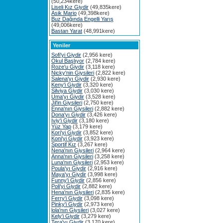
(50,234kere)
Liseli Kız Giydir
(49,835kere)
Asik Mario
(49,398kere)
Buz Dağında Engelli Yarış
(49,006kere)
Bastan Yarat
(48,991kere)
Yeniler
Sofi'yi Giydir
(2,956 kere)
Okul Başlıyor
(2,784 kere)
Roze'u Giydir
(3,118 kere)
Nicky'nin Giysileri
(2,822 kere)
Salena'yı Giydir
(2,930 kere)
Keny'i Giydir
(3,320 kere)
Silviya Giydir
(3,030 kere)
Uma'yı Giydir
(3,528 kere)
Jil'in Giysileri
(2,750 kere)
Enna'nın Giysileri
(2,882 kere)
Dona'yı Giydir
(3,426 kere)
Iviy'i Giydir
(3,180 kere)
Yüz Yap
(3,179 kere)
Kori'yi Giydir
(3,852 kere)
Koni'yi Giydir
(3,923 kere)
Sportif Kız
(3,267 kere)
Nena'nın Giysileri
(2,964 kere)
Anna'nın Giysileri
(3,258 kere)
Luna'nın Giysileri
(2,953 kere)
Poula'yı Giydir
(2,916 kere)
Maya'yı Giydir
(3,998 kere)
Funny'i Giydir
(2,856 kere)
Poli'yi Giydir
(2,882 kere)
Hena'nın Giysileri
(2,835 kere)
Ferry'i Giydir
(3,098 kere)
Pinky'i Giydir
(2,973 kere)
lola'nın Giysileri
(3,027 kere)
Kely'i Giydir
(3,279 kere)
Tera'yı Giydir
(3,170 kere)