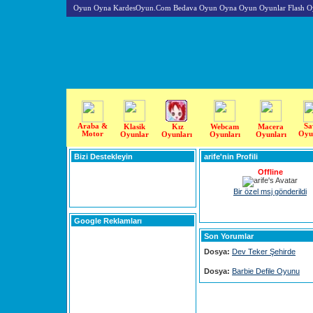
Oyun Oyna KardesOyun.Com Bedava Oyun Oyna Oyun Oyunlar Flash O
Araba &
Sa
Klasik
Kız
Webcam
Macera
Motor
Oyu
Oyunlar
Oyunları
Oyunları
Oyunları
Bizi Destekleyin
arife'nin Profili
Offline
Bir özel msj gönderildi
Google Reklamları
Son Yorumlar
Dosya:
Dev Teker Şehirde
Dosya:
Barbie Defile Oyunu