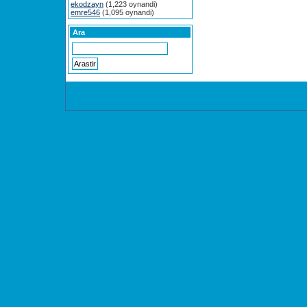
ekodzayn
(1,223 oynandi)
emre546
(1,095 oynandi)
Ara