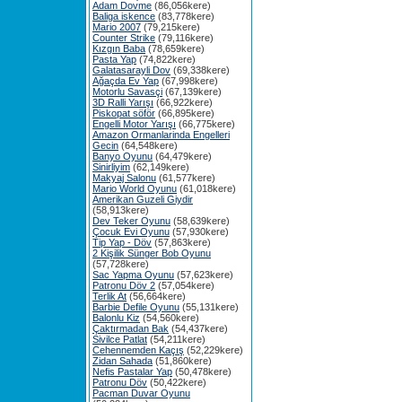
Adam Dovme
(86,056kere)
Baliga iskence
(83,778kere)
Mario 2007
(79,215kere)
Counter Strike
(79,116kere)
Kızgın Baba
(78,659kere)
Pasta Yap
(74,822kere)
Galatasarayli Dov
(69,338kere)
Ağaçda Ev Yap
(67,998kere)
Motorlu Savasçi
(67,139kere)
3D Ralli Yarışı
(66,922kere)
Piskopat söför
(66,895kere)
Engelli Motor Yarışı
(66,775kere)
Amazon Ormanlarinda Engelleri
Gecin
(64,548kere)
Banyo Oyunu
(64,479kere)
Sinirliyim
(62,149kere)
Makyaj Salonu
(61,577kere)
Mario World Oyunu
(61,018kere)
Amerikan Guzeli Giydir
(58,913kere)
Dev Teker Oyunu
(58,639kere)
Çocuk Evi Oyunu
(57,930kere)
Tip Yap - Döv
(57,863kere)
2 Kişilik Sünger Bob Oyunu
(57,728kere)
Sac Yapma Oyunu
(57,623kere)
Patronu Döv 2
(57,054kere)
Terlik At
(56,664kere)
Barbie Defile Oyunu
(55,131kere)
Balonlu Kiz
(54,560kere)
Çaktırmadan Bak
(54,437kere)
Sivilce Patlat
(54,211kere)
Cehennemden Kaçış
(52,229kere)
Zidan Sahada
(51,860kere)
Nefis Pastalar Yap
(50,478kere)
Patronu Döv
(50,422kere)
Pacman Duvar Oyunu