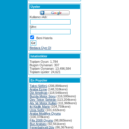
Üyeler
Kullanıcı Adı:
Şifre:
Beni Hatırla
Bedava Üye Ol
Istatistikler
Toplam Oyun: 1,784
Bugün Oynanan: 307
Toplam Oynanan: 13,496,584
Toplam üyeler: 24,621
En Popüler
Taksi Şöförü
(206,894kere)
Araba Ezme
(148,318kere)
Diz Ameliyatı
(118,546kere)
Buzda Motor Şovu
(116,595kere)
Dev Teker Şehirde
(113,204kere)
Atv Ve Motor Kullan
(111,968kere)
iki Kisilik Mario
(104,759kere)
Usta Şoför
(101,632kere)
Araba Modifiye Oyunu
(100,378kere)
Fifa 2008 Oyunu
(98,865kere)
Buz Arabası
(92,561kere)
Fenerbahçeli Döv
(86,367kere)