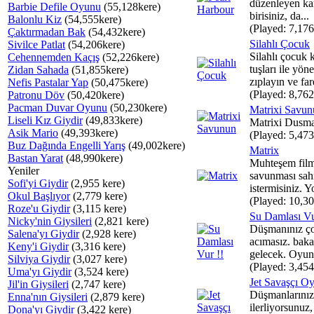
düzenleyen ka
Barbie Defile Oyunu
(55,128kere)
birisiniz, da...
Balonlu Kiz
(54,555kere)
(Played: 7,176
Çaktırmadan Bak
(54,432kere)
Silahlı Çocuk
Sivilce Patlat
(54,206kere)
Silahlı çocuk 
Cehennemden Kaçış
(52,226kere)
tuşları ile yöne
Zidan Sahada
(51,855kere)
zıplayın ve fare
Nefis Pastalar Yap
(50,475kere)
(Played: 8,762
Patronu Döv
(50,420kere)
Pacman Duvar Oyunu
(50,230kere)
Matrixi Savun
Liseli Kız Giydir
(49,833kere)
Matrixi Dusma
Asik Mario
(49,393kere)
(Played: 5,473
Buz Dağında Engelli Yarış
(49,002kere)
Matrix
Bastan Yarat
(48,990kere)
Muhteşem film
Yeniler
savunması sah
Sofi'yi Giydir
(2,955 kere)
istermisiniz. Y
Okul Başlıyor
(2,779 kere)
(Played: 10,30
Roze'u Giydir
(3,115 kere)
Su Damlası Vu
Nicky'nin Giysileri
(2,821 kere)
Düşmanınız ço
Salena'yı Giydir
(2,928 kere)
acımasız. baka
Keny'i Giydir
(3,316 kere)
gelecek. Oyun 
Silviya Giydir
(3,027 kere)
(Played: 3,454
Uma'yı Giydir
(3,524 kere)
Jet Savaşçı O
Jil'in Giysileri
(2,747 kere)
Düşmanlarınız
Enna'nın Giysileri
(2,879 kere)
ilerliyorsunuz
Dona'yı Giydir
(3,422 kere)