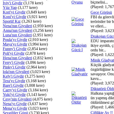
biçmelisi...
Iviy'i Giydir
(3,178 kere)
(Played: 1,767
Yüz Yap
(3,177 kere)
Kori'yi Giydir
(3,849 kere)
Gece Görüşü
Koni'yi Giydir
(3,921 kere)
FBI da görevli
Sportif Kız
(3,263 kere)
teröristler bir 
Nena'nın Giysileri
(2,959 kere)
ve elleri...
Anna'nın Giysileri
(3,256 kere)
(Played: 3,623
Luna'nın Giysileri
(2,951 kere)
Drakojan Güc
Poula'yı Giydir
(2,910 kere)
EDU imparator
Maya'yı Giydir
(3,994 kere)
ikiye ayrıldı, 
Funny'i Giydir
(2,854 kere)
ordu bir...
Poli'yi Giydir
(2,878 kere)
(Played: 1,622
Hena'nın Giysileri
(2,832 kere)
Minik Gladyat
Ferry'i Giydir
(3,096 kere)
Küçük gladya
Pinky'i Giydir
(2,964 kere)
özgürlüğüne k
lola'nın Giysileri
(3,023 kere)
savaşıyor. On
Kely'i Giydir
(3,275 kere)
kavu...
Tera'yı Giydir
(3,168 kere)
(Played: 3,972
Bare'i Giydir
(3,008 kere)
Diktatörü Öld
Carry'yi Giydir
(3,184 kere)
Halkına yaptığ
Yuki'yi Giydir
(3,143 kere)
ün yapmış dik
Cesy'nin Giysileri
(4,075 kere)
öldürülmesi gö
Nena'yı Giydir
(3,637 kere)
(Played: 1,466
Mena'yı Giydir
(3,023 kere)
Çiftlikte Av !!
Sevgililer Günü
(3,730 kere)