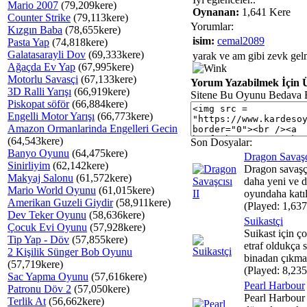
Mario 2007
(79,209kere)
Oynanan:
1,641 Kere
Counter Strike
(79,113kere)
Yorumlar:
Kızgın Baba
(78,655kere)
isim:
cemal2089
Pasta Yap
(74,818kere)
Galatasarayli Dov
(69,333kere)
yarak ve am gibi zevk ge
Ağaçda Ev Yap
(67,995kere)
Motorlu Savasçi
(67,133kere)
Yorum Yazabilmek İçin Ü
3D Ralli Yarışı
(66,919kere)
Sitene Bu Oyunu Bedava 
Piskopat söför
(66,884kere)
Engelli Motor Yarışı
(66,773kere)
Amazon Ormanlarinda Engelleri Gecin
(64,543kere)
Son Dosyalar:
Banyo Oyunu
(64,475kere)
Dragon Savaşcı
Sinirliyim
(62,142kere)
Dragon savaşçı
Makyaj Salonu
(61,572kere)
daha yeni ve d
Mario World Oyunu
(61,015kere)
oyundaha katılı
Amerikan Guzeli Giydir
(58,911kere)
(Played: 1,637
Dev Teker Oyunu
(58,636kere)
Suikastçi
Çocuk Evi Oyunu
(57,928kere)
Suikast için ç
Tip Yap - Döv
(57,855kere)
etraf oldukça s
2 Kişilik Sünger Bob Oyunu
binadan çıkma
(57,719kere)
(Played: 8,235
Sac Yapma Oyunu
(57,616kere)
Pearl Harbour
Patronu Döv 2
(57,050kere)
Pearl Harbour
Terlik At
(56,662kere)