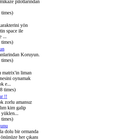
mikaze pilotlarından
 times)
karakterini yön
tin space ile
 ...
 times)
un
nlarindan Koruyun.
 times)
 matrix'in liman
nesini oynamak
ok e...
8 times)
r !!
k zorlu amansız
lım kim galip
yüklen...
 times)
yunu
la dolu bir ormanda
, önünüze her çıkanı