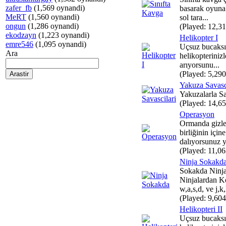
zafer_fb
(1,569 oynandi)
basarak oyuna
MeRT
(1,560 oynandi)
sol tara...
ongun
(1,286 oynandi)
(Played: 12,31
ekodzayn
(1,223 oynandi)
Helikopter I
emre546
(1,095 oynandi)
Uçsuz bucaksı
Ara
helikopteriniz
arıyorsunu...
(Played: 5,290
Yakuza Savasc
Yakuzalarla S
(Played: 14,65
Operasyon
Ormanda gizlen
birliğinin için
dalıyorsunuz 
(Played: 11,06
Ninja Sokakd
Sokakda Ninj
Ninjalardan K
w,a,s,d, ve j,k,
(Played: 9,604
Helikopteri II
Uçsuz bucaksı