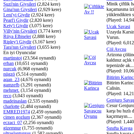
Minik çiftlik 
Suzi'nin Giysileri
(2,824 kere)
kaçamasına iz
Gina'nın Giysileri
(2,929 kere)
yüklendikten s
Leni'yi Giydir
(2,924 kere)
(Played: 14,94
Pearl'i Giydir
(2,820 kere)
Kety'i Giydir
(3,075 kere)
Ucak Savasi
Villy'nin Giysileri
(3,774 kere)
Uzayda Karsin
Rüya Elbiseler
(2,888 kere)
Vurun.
Ripley'i Giydir
(3,167 kere)
(Played: 6,012
Tara'nın Giysileri
(3,655 kere)
Çöl Avcısı
En iyi Oyuncular
Arizona çölünd
martinstoj
(23,564 oynandi)
kaldınız açlık
erhan
(10,651 oynandi)
tepenizde ak...
nurcuk
(6,968 oynandi)
(Played: 10,06
nügzö
(5,514 oynandi)
Bitirim Karinc
aqan_23
(4,676 oynandi)
Bitirim Karin
gamzefb
(3,291 oynandi)
Calisin.
mehmet.
(3,154 oynandi)
(Played: 14,21
reco
(3,043 oynandi)
Genjuro Savaş
madeinaslan
(2,535 oynandi)
Cesur Genjuro 
charlotte
(2,484 oynandi)
karşı bu hızlı
EMRED1974
(2,459 oynandi)
kaçırmayın....
cimen gozlum
(2,367 oynandi)
(Played: 1,440
eczaci_07
(2,256 oynandi)
gizemnur
(1,755 oynandi)
Sınıfta Kavga
ultraslanturgay
(1,582 oynandi)
Sınıfta kavga ç