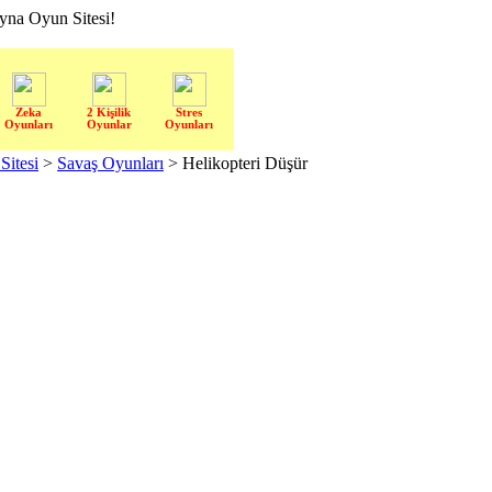
a Oyun Sitesi!
Zeka
2 Kişilik
Stres
Oyunları
Oyunlar
Oyunları
itesi
>
Savaş Oyunları
> Helikopteri Düşür