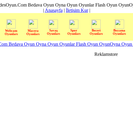
desOyun.Com Bedava Oyun Oyna Oyun Oyunlar Flash Oyun OyunOyn
|
Anasayfa
|
İletişim Kur
|
Savaş
Spor
Beceri
Boyama
Webcam
Macera
Oyunları
Oyunları
Oyunları
Oyunları
Oyunları
Oyunları
om Bedava Oyun Oyna Oyun Oyunlar Flash Oyun OyunOyna Oyun S
Reklamstore