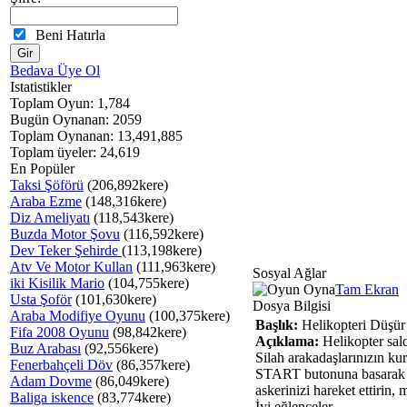
Beni Hatırla
Bedava Üye Ol
Istatistikler
Toplam Oyun: 1,784
Bugün Oynanan: 2059
Toplam Oynanan: 13,491,885
Toplam üyeler: 24,619
En Popüler
Taksi Şöförü
(206,892kere)
Araba Ezme
(148,316kere)
Diz Ameliyatı
(118,543kere)
Buzda Motor Şovu
(116,592kere)
Dev Teker Şehirde
(113,198kere)
Atv Ve Motor Kullan
(111,963kere)
Sosyal Ağlar
iki Kisilik Mario
(104,755kere)
Tam Ekran
Usta Şoför
(101,630kere)
Dosya Bilgisi
Araba Modifiye Oyunu
(100,375kere)
Başlık:
Helikopteri Düşür
Fifa 2008 Oyunu
(98,842kere)
Açıklama:
Helikopter sald
Buz Arabası
(92,556kere)
Silah arakadaşlarınızın ku
Fenerbahçeli Döv
(86,357kere)
START butonuna basarak o
Adam Dovme
(86,049kere)
askerinizi hareket ettirin,
Baliga iskence
(83,774kere)
İyi eğlenceler..