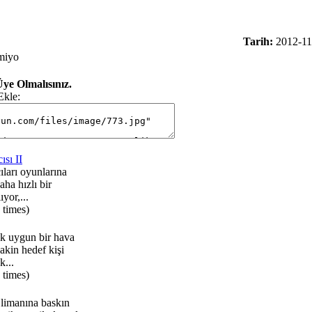
Tarih:
2012-11
lmiyo
ye Olmalısınız.
Ekle:
sı II
ları oyunlarına
aha hızlı bir
yor,...
 times)
ok uygun bir hava
akin hedef kişi
k...
 times)
 limanına baskın