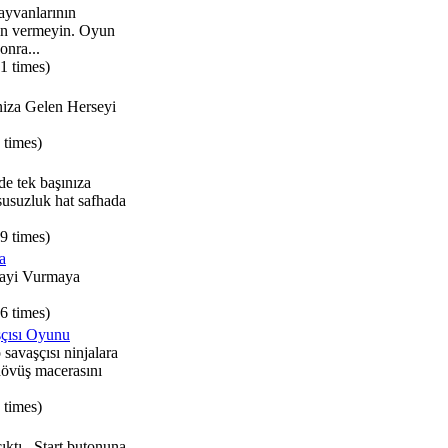
hayvanlarının
in vermeyin. Oyun
onra...
1 times)
iza Gelen Herseyi
 times)
e tek başınıza
 susuzluk hat safhada
9 times)
a
cayi Vurmaya
6 times)
çısı Oyunu
savaşçısı ninjalara
 dövüş macerasını
 times)
ıktı.. Start butonuna