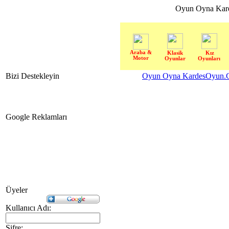
Oyun Oyna Kar
Araba &
Klasik
Kız
Motor
Oyunlar
Oyunları
Bizi Destekleyin
Oyun Oyna KardesOyun.C
Google Reklamları
Üyeler
Kullanıcı Adı:
Şifre: