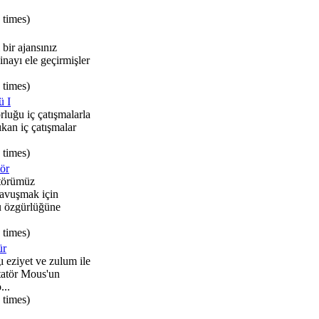
 times)
 bir ajansınız
binayı ele geçirmişler
 times)
ü I
luğu iç çatışmalarla
çıkan iç çatışmalar
 times)
ör
törümüz
avuşmak için
u özgürlüğüne
 times)
ür
ı eziyet ve zulum ile
tatör Mous'un
...
 times)