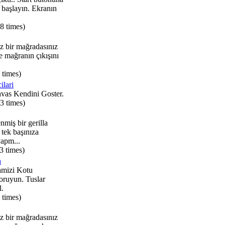
 başlayın. Ekranın
8 times)
z bir mağradasınız
le mağranın çıkışını
 times)
ilari
avas Kendini Goster.
3 times)
miş bir gerilla
e tek başınıza
yapm...
3 times)
a
amizi Kotu
oruyun. Tuslar
l.
 times)
z bir mağradasınız