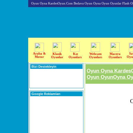
Oyun Oyna KardesOyun.Com Bedava Oyun Oyna Oyun Oyunlar Flash O
Araba &
Sa
Klasik
Kız
Webcam
Macera
Motor
Oyu
Oyunlar
Oyunları
Oyunları
Oyunları
Bizi Destekleyin
Oyun Oyna Kardes
Oyun OyunOyna Oyu
Google Reklamları