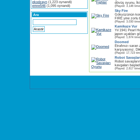
ekodzayn
(1,223 oynandi)
dövüş oyunu, İki k
emre546
(1,095 oynandi)
(Played: 3,146 time
Sky Fire
Gökyüzünün kor
Ara
FIRE yine zorlu 
(Played: 3,030 time
Kamikaze Vur
Yıl 1941 Pearl H
japon uçakları gö
(Played: 1,674 time
Doomed
Etrafınızı saran 
karşıyasınız. Dikk
(Played: 17,723 ti
Robot Savaşla
Robot savaşları
kavgaları başladı
(Played: 2,617 time