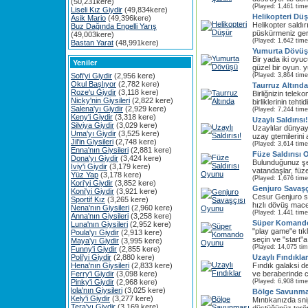
(50,231kere)
(Played: 1,461 time
Liseli Kız Giydir
(49,834kere)
Helikopteri Dü
Asik Mario
(49,396kere)
Helikopter saldırı
Buz Dağında Engelli Yarış
püskürmeniz gere
(49,003kere)
(Played: 1,642 time
Bastan Yarat
(48,991kere)
Yumurta Dövü
Bir yada iki oyu
Yeniler
güzel bir oyun. y
Sofi'yi Giydir
(2,956 kere)
(Played: 3,864 time
Okul Başlıyor
(2,782 kere)
Taurruz Altında
Roze'u Giydir
(3,118 kere)
Birliğnizin tele
Nicky'nin Giysileri
(2,822 kere)
birliklerinin tehtid
Salena'yı Giydir
(2,929 kere)
(Played: 7,244 time
Keny'i Giydir
(3,318 kere)
Uzaylı Saldırısı!
Silviya Giydir
(3,029 kere)
Uzaylılar dünyaya
Uma'yı Giydir
(3,525 kere)
uzay gtemilerini 
Jil'in Giysileri
(2,748 kere)
(Played: 3,614 time
Enna'nın Giysileri
(2,881 kere)
Füze Saldırısı
Dona'yı Giydir
(3,424 kere)
Bulunduğunuz şehi
Iviy'i Giydir
(3,179 kere)
vatandaşlar, füze 
Yüz Yap
(3,178 kere)
(Played: 1,676 time
Kori'yi Giydir
(3,852 kere)
Genjuro Savaş
Koni'yi Giydir
(3,921 kere)
Cesur Genjuro sa
Sportif Kız
(3,265 kere)
hızlı dövüş mace
Nena'nın Giysileri
(2,960 kere)
(Played: 1,441 time
Anna'nın Giysileri
(3,258 kere)
Süper Komand
Luna'nın Giysileri
(2,952 kere)
"play game"e tık
Poula'yı Giydir
(2,913 kere)
seçin ve "start"a
Maya'yı Giydir
(3,995 kere)
(Played: 14,075 ti
Funny'i Giydir
(2,855 kere)
Poli'yi Giydir
(2,880 kere)
Uzaylı Fındıklar
Hena'nın Giysileri
(2,833 kere)
Fındık galaksi 
Ferry'i Giydir
(3,098 kere)
ve beraberinde ca
Pinky'i Giydir
(2,968 kere)
(Played: 6,908 time
lola'nın Giysileri
(3,025 kere)
Bölge Savunma
Kely'i Giydir
(3,277 kere)
Mıntıkanızda snip
Tera'yı Giydir
(3,169 kere)