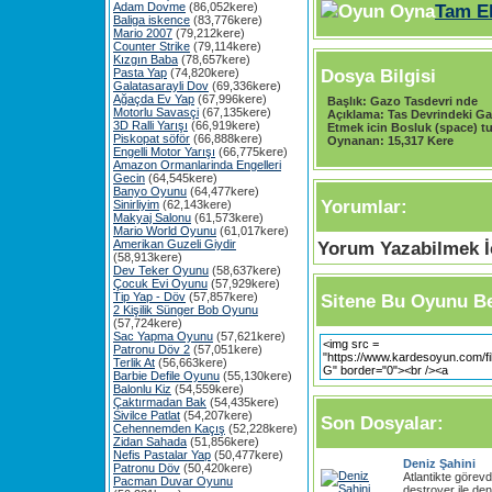
Adam Dovme
(86,052kere)
Tam E
Baliga iskence
(83,776kere)
Mario 2007
(79,212kere)
Counter Strike
(79,114kere)
Kızgın Baba
(78,657kere)
Dosya Bilgisi
Pasta Yap
(74,820kere)
Galatasarayli Dov
(69,336kere)
Ağaçda Ev Yap
(67,996kere)
Başlık:
Gazo Tasdevri nde
Motorlu Savasçi
(67,135kere)
Açıklama:
Tas Devrindeki Ga
3D Ralli Yarışı
(66,919kere)
Etmek icin Bosluk (space) t
Piskopat söför
(66,888kere)
Oynanan:
15,317 Kere
Engelli Motor Yarışı
(66,775kere)
Amazon Ormanlarinda Engelleri
Gecin
(64,545kere)
Banyo Oyunu
(64,477kere)
Yorumlar:
Sinirliyim
(62,143kere)
Makyaj Salonu
(61,573kere)
Mario World Oyunu
(61,017kere)
Amerikan Guzeli Giydir
Yorum Yazabilmek İç
(58,913kere)
Dev Teker Oyunu
(58,637kere)
Çocuk Evi Oyunu
(57,929kere)
Tip Yap - Döv
(57,857kere)
Sitene Bu Oyunu Be
2 Kişilik Sünger Bob Oyunu
(57,724kere)
Sac Yapma Oyunu
(57,621kere)
Patronu Döv 2
(57,051kere)
Terlik At
(56,663kere)
Barbie Defile Oyunu
(55,130kere)
Balonlu Kiz
(54,559kere)
Çaktırmadan Bak
(54,435kere)
Sivilce Patlat
(54,207kere)
Son Dosyalar:
Cehennemden Kaçış
(52,228kere)
Zidan Sahada
(51,856kere)
Nefis Pastalar Yap
(50,477kere)
Deniz Şahini
Patronu Döv
(50,420kere)
Atlantikte görev
Pacman Duvar Oyunu
destroyer ile de