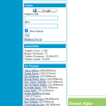
Üyeler
Kullanıcı Adı:
Şifre:
Beni Hatırla
Bedava Üye Ol
Istatistikler
Toplam Oyun: 1,784
Bugün Oynanan: 73
Toplam Oynanan: 13,494,873
Toplam üyeler: 24,619
En Popüler
Taksi Şöförü
(206,893kere)
Araba Ezme
(148,317kere)
Diz Ameliyatı
(118,544kere)
Buzda Motor Şovu
(116,593kere)
Dev Teker Şehirde
(113,199kere)
Atv Ve Motor Kullan
(111,963kere)
iki Kisilik Mario
(104,755kere)
Usta Şoför
(101,631kere)
Araba Modifiye Oyunu
(100,377kere)
Fifa 2008 Oyunu
(98,846kere)
Buz Arabası
(92,558kere)
Sosyal Ağlar
Fenerbahçeli Döv
(86,360kere)