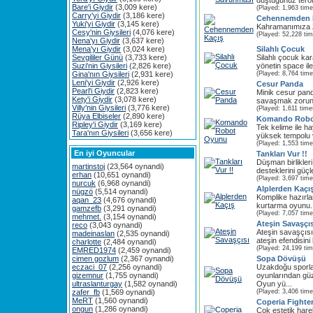
düştüğünüz teröris
Bare'i Giydir
(3,009 kere)
(Played: 1,963 time
Carry'yi Giydir
(3,186 kere)
Cehennemden 
Yuki'yi Giydir
(3,145 kere)
Kahramanımıza Z
Cesy'nin Giysileri
(4,076 kere)
(Played: 52,228 ti
Nena'yı Giydir
(3,637 kere)
Mena'yı Giydir
(3,024 kere)
Silahlı Çocuk
Sevgililer Günü
(3,733 kere)
Silahlı çocuk kara
Suzi'nin Giysileri
(2,826 kere)
yönetin space ile 
Gina'nın Giysileri
(2,931 kere)
(Played: 8,764 time
Leni'yi Giydir
(2,926 kere)
Cesur Panda
Pearl'i Giydir
(2,823 kere)
Minik cesur pand
Kety'i Giydir
(3,078 kere)
savaşmak zorunda
Villy'nin Giysileri
(3,776 kere)
(Played: 1,611 time
Rüya Elbiseler
(2,890 kere)
Komando Robo
Ripley'i Giydir
(3,169 kere)
Tek kelime ile h
Tara'nın Giysileri
(3,656 kere)
yüksek tempolu v
(Played: 1,553 time
En iyi Oyuncular
Tankları Vur !!
Düşman birlikleri 
martinstoj
(23,564 oynandi)
desteklerini güçl
erhan
(10,651 oynandi)
(Played: 3,697 time
nurcuk
(6,968 oynandi)
Alplerden Kaçı
nügzö
(5,514 oynandi)
Komplike hazırla
aqan_23
(4,676 oynandi)
kurtarma oyunu. Ç
gamzefb
(3,291 oynandi)
(Played: 7,057 time
mehmet.
(3,154 oynandi)
Ateşin Savaşçıs
reco
(3,043 oynandi)
Ateşin savaşçısı 
madeinaslan
(2,535 oynandi)
ateşin efendisini
charlotte
(2,484 oynandi)
(Played: 24,199 ti
EMRED1974
(2,459 oynandi)
cimen gozlum
(2,367 oynandi)
Sopa Dövüşü
eczaci_07
(2,256 oynandi)
Uzakdoğu sporla
gizemnur
(1,755 oynandi)
oyunlarından gü
ultraslanturgay
(1,582 oynandi)
Oyun yü...
zafer_fb
(1,569 oynandi)
(Played: 3,406 time
MeRT
(1,560 oynandi)
Coperia Fighte
ongun
(1,286 oynandi)
Çok estetik harek