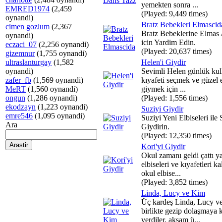
yemekten sonra ...
EMRED1974
(2,459
(Played: 9,449 times)
oynandi)
Bratz Bebekleri Elmascid
cimen gozlum
(2,367
Bratz Bebeklerine Elmas 
oynandi)
icin Yardim Edin.
eczaci_07
(2,256 oynandi)
(Played: 20,637 times)
gizemnur
(1,755 oynandi)
ultraslanturgay
(1,582
Helen'i Giydir
oynandi)
Sevimli Helen günlük ku
zafer_fb
(1,569 oynandi)
kıyafeti seçmek ve güzel e
MeRT
(1,560 oynandi)
giymek için ...
ongun
(1,286 oynandi)
(Played: 1,556 times)
ekodzayn
(1,223 oynandi)
Suziyi Giydir
emre546
(1,095 oynandi)
Suziyi Yeni Elbiseleri ile 
Ara
Giydirin.
(Played: 12,350 times)
Kori'yi Giydir
Okul zamanı geldi çattı ya
elbiseleri ve kıyafetleri ka
okul elbise...
(Played: 3,852 times)
Linda, Lucy ve Kim
Üç kardeş Linda, Lucy v
birlikte gezip dolaşmaya 
verdiler, akşam ü...