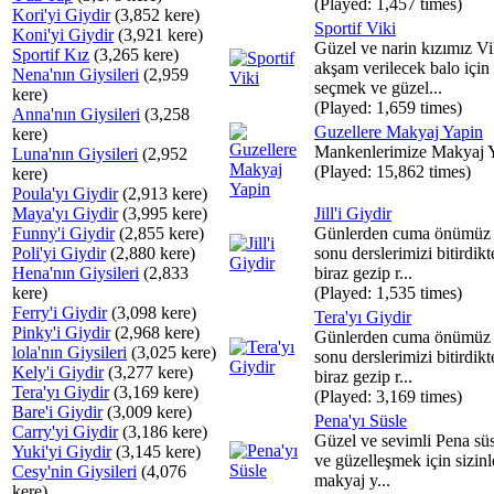
(Played: 1,457 times)
Kori'yi Giydir
(3,852 kere)
Sportif Viki
Koni'yi Giydir
(3,921 kere)
Güzel ve narin kızımız Vi
Sportif Kız
(3,265 kere)
akşam verilecek balo için 
Nena'nın Giysileri
(2,959
seçmek ve güzel...
kere)
(Played: 1,659 times)
Anna'nın Giysileri
(3,258
Guzellere Makyaj Yapin
kere)
Mankenlerimize Makyaj Y
Luna'nın Giysileri
(2,952
(Played: 15,862 times)
kere)
Poula'yı Giydir
(2,913 kere)
Maya'yı Giydir
(3,995 kere)
Jill'i Giydir
Funny'i Giydir
(2,855 kere)
Günlerden cuma önümüz 
Poli'yi Giydir
(2,880 kere)
sonu derslerimizi bitirdik
Hena'nın Giysileri
(2,833
biraz gezip r...
kere)
(Played: 1,535 times)
Ferry'i Giydir
(3,098 kere)
Tera'yı Giydir
Pinky'i Giydir
(2,968 kere)
Günlerden cuma önümüz 
lola'nın Giysileri
(3,025 kere)
sonu derslerimizi bitirdik
Kely'i Giydir
(3,277 kere)
biraz gezip r...
Tera'yı Giydir
(3,169 kere)
(Played: 3,169 times)
Bare'i Giydir
(3,009 kere)
Pena'yı Süsle
Carry'yi Giydir
(3,186 kere)
Güzel ve sevimli Pena s
Yuki'yi Giydir
(3,145 kere)
ve güzelleşmek için sizinle
Cesy'nin Giysileri
(4,076
makyaj y...
kere)