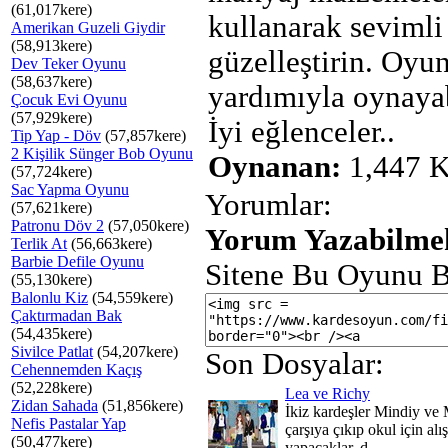
(61,017kere)
kullanarak sevimli
Amerikan Guzeli Giydir
(58,913kere)
güzelleştirin. Oy
Dev Teker Oyunu
(58,637kere)
yardımıyla oynayab
Çocuk Evi Oyunu
(57,929kere)
İyi eğlenceler..
Tip Yap - Döv
(57,857kere)
2 Kişilik Sünger Bob Oyunu
Oynanan:
1,447 K
(57,724kere)
Sac Yapma Oyunu
Yorumlar:
(57,621kere)
Patronu Döv 2
(57,050kere)
Yorum Yazabilmek
Terlik At
(56,663kere)
Barbie Defile Oyunu
Sitene Bu Oyunu B
(55,130kere)
Balonlu Kiz
(54,559kere)
Çaktırmadan Bak
(54,435kere)
Sivilce Patlat
(54,207kere)
Son Dosyalar:
Cehennemden Kaçış
(52,228kere)
Lea ve Richy
Zidan Sahada
(51,856kere)
İkiz kardeşler Mindiy ve
Nefis Pastalar Yap
çarşıya çıkıp okul için alı
(50,477kere)
yapacaklar, d...