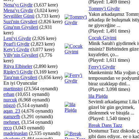
(Played: 1,469 times)
Nena'yı Giydir
(3,637 kere)
Tommy'i Giydir
Mena'yı Giydir
(3,024 kere)
Yakın arkadaşımız Tomm
Sevgililer Günü
(3,733 kere)
arkadaşı ile buluşmak isti
Suzi'nin Giysileri
(2,826 kere)
ne giyeceğine ...
Gina'nın Giysileri
(2,931
(Played: 1,491 times)
kere)
Çocuk Giyimi
Leni'yi Giydir
(2,926 kere)
Minik Sarah'ı giydirmek i
Pearl'i Giydir
(2,823 kere)
misiniz? Birbirinden güze
Kety'i Giydir
(3,077 kere)
kuyafetler, ço...
Villy'nin Giysileri
(3,776
(Played: 1,611 times)
kere)
Rüya Elbiseler
(2,890 kere)
Ferry'i Giydir
Ripley'i Giydir
(3,169 kere)
Mankenimiz Mia yoğun ç
Tara'nın Giysileri
(3,656 kere)
temposundan ve podyuml
En iyi Oyuncular
biraz uzaklaşıp dinl...
martinstoj
(23,564 oynandi)
(Played: 3,098 times)
erhan
(10,651 oynandi)
lila Plajda
nurcuk
(6,968 oynandi)
Sevimli arkadaşımız Lila 
nügzö
(5,514 oynandi)
güzel bir gün geçirmek,
aqan_23
(4,676 oynandi)
dinlenmek ve birajda ...
gamzefb
(3,291 oynandi)
(Played: 1,540 times)
mehmet.
(3,154 oynandi)
Break Dans Tazz
reco
(3,043 oynandi)
Dostumuz Tazz diskoda çi
madeinaslan
(2,535 oynandi)
gibi dans ediyor.. ee o ka
charlotte
(2,484 oynandi)