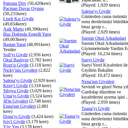
Patronu Döv
(50,420kere)
(Played: 1,929 times)
Pacman Duvar Oyunu
Salena'yı Giydir
(50,231kere)
Günlerden cuma önümüz 
Liseli Kız Giydir
sonu derslerimizi bitirdik
(49,834kere)
biraz gezip r...
Asik Mario
(49,396kere)
(Played: 2,929 times)
Buz Dağında Engelli Yarış
Suenin Okul Arkadaslari
(49,003kere)
Suenin Okul Arkadaslari
Bastan Yarat
(48,991kere)
Giyinmelerinde Yardim E
Yeniler
(Played: 16,234 times)
Sofi'yi Giydir
(2,956 kere)
Okul Başlıyor
(2,782 kere)
Sueyi Giydir
Roze'u Giydir
(3,118 kere)
Sueyi Yerel Kiyafetleri ile
Nicky'nin Giysileri
(2,822
Giydirin Bakalim
kere)
(Played: 10,472 times)
Salena'yı Giydir
(2,929 kere)
Nena'nın Giysileri
Keny'i Giydir
(3,318 kere)
Sevimli ve güzel Nena yıl
Silviya Giydir
(3,029 kere)
Gardolap düzeltme ve
Uma'yı Giydir
(3,524 kere)
kıyafetlerini ayırma işini ..
Jil'in Giysileri
(2,748 kere)
(Played: 2,959 times)
Enna'nın Giysileri
(2,881
Tuana'yı Giydir
kere)
Günlerden cuma önümüz 
Dona'yı Giydir
(3,424 kere)
sonu derslerimizi bitirdik
Iviy'i Giydir
(3,179 kere)
biraz gezip r...
Yüz Yap
(3,178 kere)