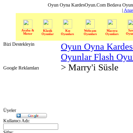
Oyun Oyna KardesOyun.Com Bedava Oyun 
|
Anas
Araba &
Sa
Klasik
Kız
Webcam
Macera
Motor
Oyun
Oyunlar
Oyunları
Oyunları
Oyunları
Bizi Destekleyin
Oyun Oyna Karde
Oyunlar Flash Oy
> Marry'i Süsle
Google Reklamları
Üyeler
Kullanıcı Adı:
Şifre: