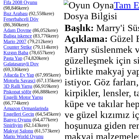
Fifa 2008 Oyunu
Tam E
(98,846kere)
Buz Arabası
(92,558kere)
Dosya Bilgisi
Fenerbahçeli Döv
(86,360kere)
Başlık:
Marry'i Sü
Adam Dovme
(86,052kere)
Baliga iskence
(83,776kere)
Açıklama:
Güzel 
Mario 2007
(79,212kere)
Counter Strike
(79,114kere)
Marry süslenmek 
Kızgın Baba
(78,657kere)
güzelleşmek için s
Pasta Yap
(74,820kere)
Galatasarayli Dov
birlikte makyaj y
(69,336kere)
Ağaçda Ev Yap
(67,995kere)
istiyor. Göz farları
Motorlu Savasçi
(67,135kere)
3D Ralli Yarışı
(66,919kere)
kirpikler, lensler, t
Piskopat söför
(66,888kere)
Engelli Motor Yarışı
küpe ve takılar hep
(66,774kere)
Amazon Ormanlarinda
ve güzel kızımız iç
Engelleri Gecin
(64,545kere)
Banyo Oyunu
(64,477kere)
hoşunuza giden ren
Sinirliyim
(62,143kere)
Makyaj Salonu
(61,573kere)
makyaj malzemeler
Mario World Oyunu