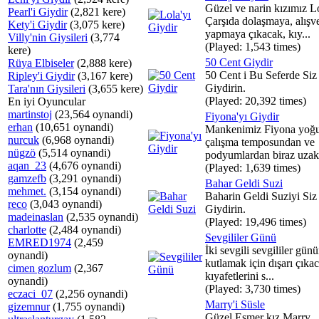
Güzel ve narin kızımız L
Pearl'i Giydir
(2,821 kere)
Çarşıda dolaşmaya, alışve
Kety'i Giydir
(3,075 kere)
yapmaya çıkacak, kıy...
Villy'nin Giysileri
(3,774
(Played: 1,543 times)
kere)
50 Cent Giydir
Rüya Elbiseler
(2,888 kere)
50 Cent i Bu Seferde Siz
Ripley'i Giydir
(3,167 kere)
Giydirin.
Tara'nın Giysileri
(3,655 kere)
(Played: 20,392 times)
En iyi Oyuncular
martinstoj
(23,564 oynandi)
Fiyona'yı Giydir
erhan
(10,651 oynandi)
Mankenimiz Fiyona yoğ
nurcuk
(6,968 oynandi)
çalışma temposundan ve
nügzö
(5,514 oynandi)
podyumlardan biraz uzakl
aqan_23
(4,676 oynandi)
(Played: 1,639 times)
gamzefb
(3,291 oynandi)
Bahar Geldi Suzi
mehmet.
(3,154 oynandi)
Baharin Geldi Suziyi Siz
reco
(3,043 oynandi)
Giydirin.
madeinaslan
(2,535 oynandi)
(Played: 19,496 times)
charlotte
(2,484 oynandi)
Sevgililer Günü
EMRED1974
(2,459
İki sevgili sevgililer gün
oynandi)
kutlamak için dışarı çıka
cimen gozlum
(2,367
kıyafetlerini s...
oynandi)
(Played: 3,730 times)
eczaci_07
(2,256 oynandi)
Marry'i Süsle
gizemnur
(1,755 oynandi)
Güzel Esmer kız Marry