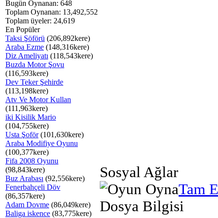
Bugün Oynanan: 648
Toplam Oynanan: 13,492,552
Toplam üyeler: 24,619
En Popüler
Taksi Şöförü
(206,892kere)
Araba Ezme
(148,316kere)
Diz Ameliyatı
(118,543kere)
Buzda Motor Şovu
(116,593kere)
Dev Teker Şehirde
(113,198kere)
Atv Ve Motor Kullan
(111,963kere)
iki Kisilik Mario
(104,755kere)
Usta Şoför
(101,630kere)
Araba Modifiye Oyunu
(100,377kere)
Fifa 2008 Oyunu
Sosyal Ağlar
(98,843kere)
Buz Arabası
(92,556kere)
Tam E
Fenerbahçeli Döv
(86,357kere)
Dosya Bilgisi
Adam Dovme
(86,049kere)
Baliga iskence
(83,775kere)