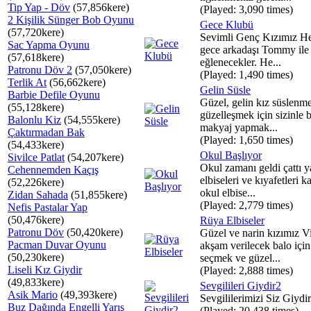
Tip Yap - Döv
(57,856kere)
(Played: 3,090 times)
2 Kişilik Sünger Bob Oyunu
Gece Klubü
(57,720kere)
Sevimli Genç Kızımız He
Sac Yapma Oyunu
gece arkadaşı Tommy ile 
(57,618kere)
eğlenecekler. He...
Patronu Döv 2
(57,050kere)
(Played: 1,490 times)
Terlik At
(56,662kere)
Gelin Süsle
Barbie Defile Oyunu
Güzel, gelin kız süslenm
(55,128kere)
güzelleşmek için sizinle b
Balonlu Kiz
(54,555kere)
makyaj yapmak...
Çaktırmadan Bak
(Played: 1,650 times)
(54,433kere)
Okul Başlıyor
Sivilce Patlat
(54,207kere)
Okul zamanı geldi çattı y
Cehennemden Kaçış
elbiseleri ve kıyafetleri ka
(52,226kere)
okul elbise...
Zidan Sahada
(51,855kere)
(Played: 2,779 times)
Nefis Pastalar Yap
(50,476kere)
Rüya Elbiseler
Patronu Döv
(50,420kere)
Güzel ve narin kızımız V
Pacman Duvar Oyunu
akşam verilecek balo için
(50,230kere)
seçmek ve güzel...
Liseli Kız Giydir
(Played: 2,888 times)
(49,833kere)
Sevgilileri Giydir2
Asik Mario
(49,393kere)
Sevgililerimizi Siz Giydir
Buz Dağında Engelli Yarış
(Played: 20,438 times)