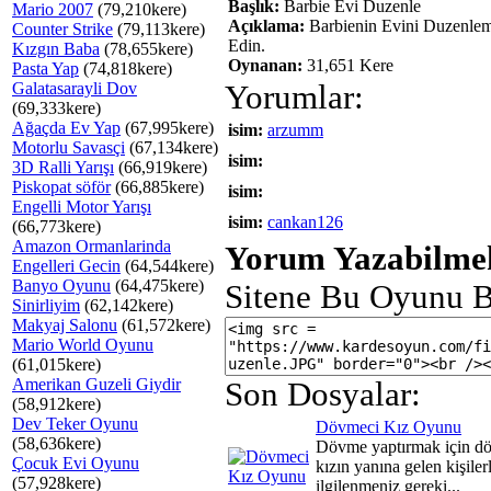
Başlık:
Barbie Evi Duzenle
Mario 2007
(79,210kere)
Açıklama:
Barbienin Evini Duzenle
Counter Strike
(79,113kere)
Edin.
Kızgın Baba
(78,655kere)
Oynanan:
31,651 Kere
Pasta Yap
(74,818kere)
Galatasarayli Dov
Yorumlar:
(69,333kere)
Ağaçda Ev Yap
(67,995kere)
isim:
arzumm
Motorlu Savasçi
(67,134kere)
isim:
3D Ralli Yarışı
(66,919kere)
Piskopat söför
(66,885kere)
isim:
Engelli Motor Yarışı
isim:
cankan126
(66,773kere)
Amazon Ormanlarinda
Yorum Yazabilmek
Engelleri Gecin
(64,544kere)
Banyo Oyunu
(64,475kere)
Sitene Bu Oyunu B
Sinirliyim
(62,142kere)
Makyaj Salonu
(61,572kere)
Mario World Oyunu
(61,015kere)
Amerikan Guzeli Giydir
Son Dosyalar:
(58,912kere)
Dev Teker Oyunu
Dövmeci Kız Oyunu
(58,636kere)
Dövme yaptırmak için d
Çocuk Evi Oyunu
kızın yanına gelen kişiler
(57,928kere)
ilgilenmeniz gereki...