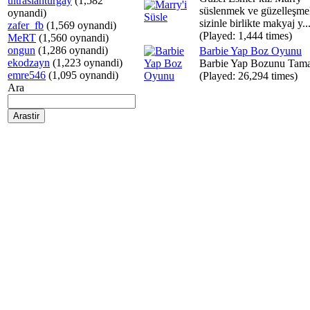
ultraslanturgay
(1,582
süslenmek ve güzelleşme
oynandi)
sizinle birlikte makyaj y..
zafer_fb
(1,569 oynandi)
(Played: 1,444 times)
MeRT
(1,560 oynandi)
ongun
(1,286 oynandi)
Barbie Yap Boz Oyunu
ekodzayn
(1,223 oynandi)
Barbie Yap Bozunu Tama
emre546
(1,095 oynandi)
(Played: 26,294 times)
Ara