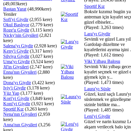
(49,003kere)
Sportif Kız
Bastan Yarat
(48,990kere)
Boksör kızımız bugün ya
Yeniler
antreman için kıyafet se
Sofi'yi Giydir
(2,955 kere)
güzel elbiseler...
Okul Başlıyor
(2,779 kere)
(Played: 3,263 times)
Roze'u Giydir
(3,115 kere)
Lara'yı Giydir
Nicky'nin Giysileri
(2,821
Sevimli ve güzel Lara yıl
kere)
Gardolap düzeltme ve
Salena'yı Giydir
(2,928 kere)
kıyafetlerini ayırma işini .
Keny'i Giydir
(3,317 kere)
(Played: 1,612 times)
Silviya Giydir
(3,027 kere)
Viki Yılbaşı Balosu
Uma'yı Giydir
(3,524 kere)
Sevimli Viki yılbaşı gece
Jil'in Giysileri
(2,747 kere)
kıyafet seçmek ve güzel e
Enna'nın Giysileri
(2,880
giymek için y...
kere)
(Played: 1,473 times)
Dona'yı Giydir
(3,422 kere)
Iviy'i Giydir
(3,178 kere)
Laura'yı Süsle
Yüz Yap
(3,177 kere)
Güzel, kızıl saçlı Laura'y
Kori'yi Giydir
(3,849 kere)
süslenmek ve güzelleşme
Koni'yi Giydir
(3,921 kere)
sizinle birlikte ma...
Sportif Kız
(3,263 kere)
(Played: 1,485 times)
Nena'nın Giysileri
(2,959
Leni'yi Giydir
kere)
Güzel ve narin kızımız L
Anna'nın Giysileri
(3,256
akşam verilecek balo için
kere)