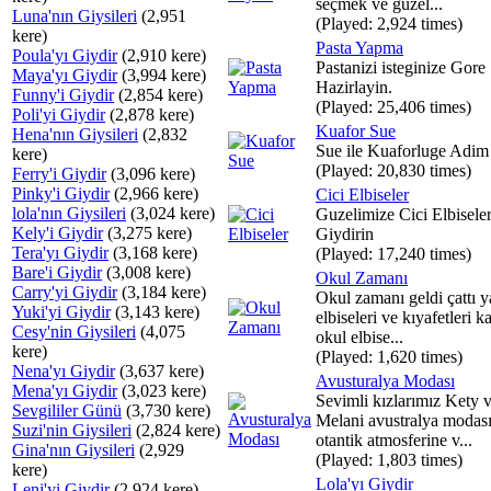
seçmek ve güzel...
Luna'nın Giysileri
(2,951
(Played: 2,924 times)
kere)
Pasta Yapma
Poula'yı Giydir
(2,910 kere)
Pastanizi isteginize Gore
Maya'yı Giydir
(3,994 kere)
Hazirlayin.
Funny'i Giydir
(2,854 kere)
(Played: 25,406 times)
Poli'yi Giydir
(2,878 kere)
Kuafor Sue
Hena'nın Giysileri
(2,832
Sue ile Kuaforluge Adim
kere)
(Played: 20,830 times)
Ferry'i Giydir
(3,096 kere)
Pinky'i Giydir
(2,966 kere)
Cici Elbiseler
lola'nın Giysileri
(3,024 kere)
Guzelimize Cici Elbisele
Kely'i Giydir
(3,275 kere)
Giydirin
Tera'yı Giydir
(3,168 kere)
(Played: 17,240 times)
Bare'i Giydir
(3,008 kere)
Okul Zamanı
Carry'yi Giydir
(3,184 kere)
Okul zamanı geldi çattı y
Yuki'yi Giydir
(3,143 kere)
elbiseleri ve kıyafetleri ka
Cesy'nin Giysileri
(4,075
okul elbise...
kere)
(Played: 1,620 times)
Nena'yı Giydir
(3,637 kere)
Avusturalya Modası
Mena'yı Giydir
(3,023 kere)
Sevimli kızlarımız Kety 
Sevgililer Günü
(3,730 kere)
Melani avustralya modas
Suzi'nin Giysileri
(2,824 kere)
otantik atmosferine v...
Gina'nın Giysileri
(2,929
(Played: 1,803 times)
kere)
Lola'yı Giydir
Leni'yi Giydir
(2,924 kere)