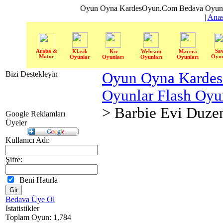
Oyun Oyna KardesOyun.Com Bedava Oyun 
|
Anas
Araba &
Sa
Klasik
Kız
Webcam
Macera
Motor
Oyun
Oyunlar
Oyunları
Oyunları
Oyunları
Bizi Destekleyin
Oyun Oyna Karde
Oyunlar Flash Oy
> Barbie Evi Duze
Google Reklamları
Üyeler
Kullanıcı Adı:
Şifre:
Beni Hatırla
Bedava Üye Ol
Istatistikler
Toplam Oyun: 1,784