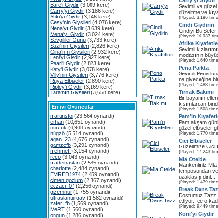
Carry'yi Giydir
Bare'i Giydir
(3,009 kere)
Sevimli ve güzel
Carry'yi Giydir
(3,186 kere)
düzeltme ve kıyafe
Yuki'yi Giydir
(3,146 kere)
(Played: 3,186 time
Cesy'nin Giysileri
(4,076 kere)
Cindi Giydirin
Nena'yı Giydir
(3,639 kere)
Cindiyi Bu Sefer 
Mena'yı Giydir
(3,024 kere)
(Played: 10,937 ti
Sevgililer Günü
(3,733 kere)
Afrika Kıyafetle
Suzi'nin Giysileri
(2,826 kere)
Sevimli kızlarımı
Gina'nın Giysileri
(2,932 kere)
modasının büyüsü
Leni'yi Giydir
(2,927 kere)
(Played: 1,640 time
Pearl'i Giydir
(2,823 kere)
Pena Parkta
Kety'i Giydir
(3,078 kere)
Sevimli Pena lun
Villy'nin Giysileri
(3,776 kere)
ne giyeceğine bir
Rüya Elbiseler
(2,890 kere)
(Played: 1,488 time
Ripley'i Giydir
(3,169 kere)
Tırnak Bakımı
Tara'nın Giysileri
(3,658 kere)
Bir bayanın elle
kısımlardan biridi
En iyi Oyuncular
(Played: 1,508 time
martinstoj
(23,564 oynandi)
Pam'in Kıyafetl
erhan
(10,651 oynandi)
Pam akşam günlü
nurcuk
(6,968 oynandi)
güzel elbiseler g
nügzö
(5,514 oynandi)
(Played: 1,770 time
aqan_23
(4,676 oynandi)
Cici Elbiseler
gamzefb
(3,291 oynandi)
Guzelimize Cici E
mehmet.
(3,154 oynandi)
(Played: 17,243 ti
reco
(3,043 oynandi)
Mia Otelde
madeinaslan
(2,535 oynandi)
Mankenimiz Mia
charlotte
(2,484 oynandi)
temposundan ve
EMRED1974
(2,459 oynandi)
uzaklaşıp dinl...
cimen gozlum
(2,367 oynandi)
(Played: 1,479 time
eczaci_07
(2,256 oynandi)
Break Dans Ta
gizemnur
(1,755 oynandi)
Dostumuz Tazz di
ultraslanturgay
(1,582 oynandi)
ediyor.. ee o ka
zafer_fb
(1,569 oynandi)
(Played: 9,449 time
MeRT
(1,560 oynandi)
Koni'yi Giydir
ongun
(1,286 oynandi)