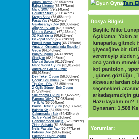
Adam Dovme
(86,053kere)
Tam E
Baliga iskence
(83,777kere)
Mario 2007
(79,214kere)
Counter Strike
(79,114kere)
Kızgın Baba
(78,658kere)
Dosya Bilgisi
Pasta Yap
(74,820kere)
Galatasarayli Dov
(69,337kere)
Ağaçda Ev Yap
(67,997kere)
Başlık:
Mike Lunap
Motorlu Savasçi
(67,136kere)
Açıklama:
Yakın ar
3D Ralli Yarışı
(66,921kere)
Piskopat söför
(66,889kere)
lunaparka gitmek i
Engelli Motor Yarışı
(66,775kere)
Amazon Ormanlarinda Engelleri
giyeceğine bir türl
Gecin
(64,546kere)
Banyo Oyunu
(64,477kere)
veremeyip sizden y
Sinirliyim
(62,145kere)
ona yardım etmek i
Makyaj Salonu
(61,573kere)
Mario World Oyunu
(61,017kere)
kot pantolon , spor
Amerikan Guzeli Giydir
(58,913kere)
, güneş gözlüğü , T
Dev Teker Oyunu
(58,638kere)
Çocuk Evi Oyunu
(57,930kere)
aksesuarlardan olu
Tip Yap - Döv
(57,859kere)
seçenekleri arasın
2 Kişilik Sünger Bob Oyunu
(57,724kere)
arkadaşımıziçin gü
Sac Yapma Oyunu
(57,622kere)
Patronu Döv 2
(57,052kere)
Hazırlayalım mı?. İ
Terlik At
(56,664kere)
Barbie Defile Oyunu
(55,130kere)
Oynanan:
1,508 Ke
Balonlu Kiz
(54,559kere)
Çaktırmadan Bak
(54,435kere)
Sivilce Patlat
(54,210kere)
Cehennemden Kaçış
(52,229kere)
Zidan Sahada
(51,858kere)
Yorumlar:
Nefis Pastalar Yap
(50,477kere)
Patronu Döv
(50,421kere)
Pacman Duvar Oyunu