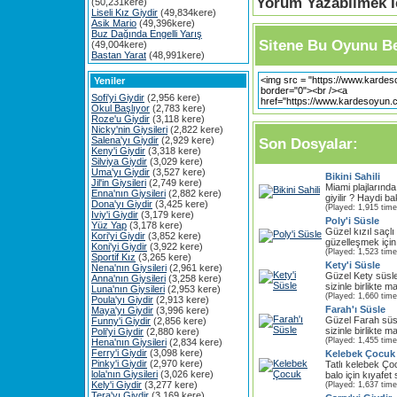
Yorum Yazabilmek İç
(50,231kere)
Liseli Kız Giydir
(49,834kere)
Asik Mario
(49,396kere)
Buz Dağında Engelli Yarış
Sitene Bu Oyunu Be
(49,004kere)
Bastan Yarat
(48,991kere)
Yeniler
Sofi'yi Giydir
(2,956 kere)
Okul Başlıyor
(2,783 kere)
Roze'u Giydir
(3,118 kere)
Nicky'nin Giysileri
(2,822 kere)
Salena'yı Giydir
(2,929 kere)
Son Dosyalar:
Keny'i Giydir
(3,318 kere)
Silviya Giydir
(3,029 kere)
Uma'yı Giydir
(3,527 kere)
Bikini Sahili
Jil'in Giysileri
(2,749 kere)
Miami plajlarında 
Enna'nın Giysileri
(2,882 kere)
giyilir ? Haydi ba
Dona'yı Giydir
(3,425 kere)
(Played: 1,915 time
Iviy'i Giydir
(3,179 kere)
Poly'i Süsle
Yüz Yap
(3,178 kere)
Güzel kızıl saçl
Kori'yi Giydir
(3,852 kere)
güzelleşmek için s
Koni'yi Giydir
(3,922 kere)
(Played: 1,523 time
Sportif Kız
(3,265 kere)
Kety'i Süsle
Nena'nın Giysileri
(2,961 kere)
Güzel Kety süsl
Anna'nın Giysileri
(3,258 kere)
sizinle birlikte m
Luna'nın Giysileri
(2,953 kere)
(Played: 1,660 time
Poula'yı Giydir
(2,913 kere)
Farah'ı Süsle
Maya'yı Giydir
(3,996 kere)
Güzel Farah süs
Funny'i Giydir
(2,856 kere)
sizinle birlikte m
Poli'yi Giydir
(2,880 kere)
(Played: 1,455 time
Hena'nın Giysileri
(2,834 kere)
Ferry'i Giydir
(3,098 kere)
Kelebek Çocuk
Pinky'i Giydir
(2,970 kere)
Tatlı kelebek Ço
lola'nın Giysileri
(3,026 kere)
balo için kıyafet
Kely'i Giydir
(3,277 kere)
(Played: 1,637 time
Tera'yı Giydir
(3,169 kere)