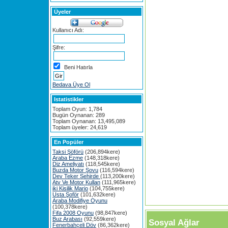
Üyeler
Kullanıcı Adı:
Şifre:
Beni Hatırla
Bedava Üye Ol
Istatistikler
Toplam Oyun: 1,784
Bugün Oynanan: 289
Toplam Oynanan: 13,495,089
Toplam üyeler: 24,619
En Popüler
Taksi Şöförü
(206,894kere)
Araba Ezme
(148,318kere)
Diz Ameliyatı
(118,545kere)
Buzda Motor Şovu
(116,594kere)
Dev Teker Şehirde
(113,200kere)
Atv Ve Motor Kullan
(111,965kere)
iki Kisilik Mario
(104,755kere)
Usta Şoför
(101,632kere)
Araba Modifiye Oyunu
(100,378kere)
Fifa 2008 Oyunu
(98,847kere)
Buz Arabası
(92,559kere)
Sosyal Ağlar
Fenerbahçeli Döv
(86,362kere)