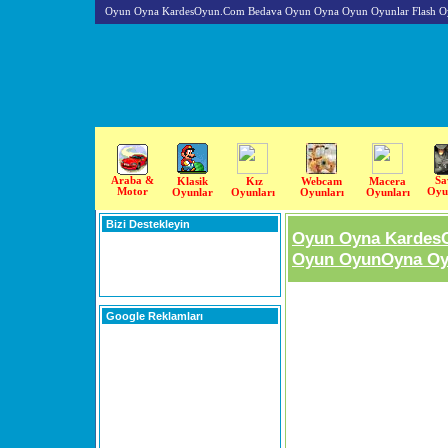
Oyun Oyna KardesOyun.Com Bedava Oyun Oyna Oyun Oyunlar Flash O
Araba &
Sa
Klasik
Kız
Webcam
Macera
Motor
Oyu
Oyunlar
Oyunları
Oyunları
Oyunları
Bizi Destekleyin
Oyun Oyna Kardes
Oyun OyunOyna Oyu
Google Reklamları