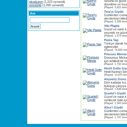
Sevimli ve güzel 
ekodzayn
(1,223 oynandi)
düzeltme ve kıyafe
emre546
(1,095 oynandi)
(Played: 3,922 time
Tera'yı Giydir
Ara
Günlerden cuma
derslerimizi bitir
(Played: 3,169 time
Viki Plajda
Güzel ve narin kı
seçmek ve güzel 
(Played: 1,573 time
Pasta Yap
Türkçe olarak ha
eglenceler.
(Played: 74,820 ti
Prenses Minnie
Dostumuz Micke
için tehlikeli bir 
(Played: 1,732 time
Hintli Gelin Giy
Hintli Kizimizi Si
(Played: 13,675 ti
Alışveriş Günü
Dört kafadar kız
buluşup çarşıya ç
(Played: 1,639 time
Scarlet'i Giydir
Güzel ve narin 
verilecek balo iç
(Played: 1,543 time
Alice'i Giydir
Günlerden cuma
derslerimizi bitir
(Played: 1,747 time