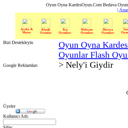
Oyun Oyna KardesOyun.Com Bedava Oyun 
|
Anas
Araba &
Sa
Klasik
Kız
Webcam
Macera
Motor
Oyun
Oyunlar
Oyunları
Oyunları
Oyunları
Bizi Destekleyin
Oyun Oyna Karde
Oyunlar Flash Oy
> Nely'i Giydir
Google Reklamları
Üyeler
Kullanıcı Adı:
Şifre: