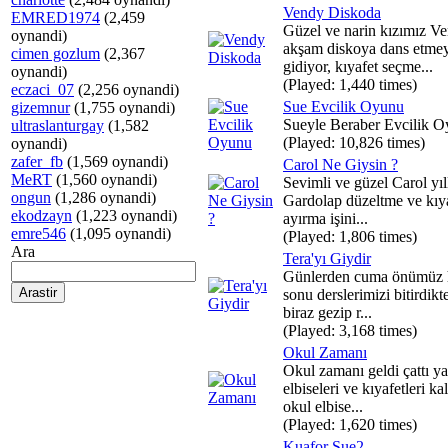
Vendy Diskoda
EMRED1974
(2,459
Güzel ve narin kızımız V
oynandi)
akşam diskoya dans etme
cimen gozlum
(2,367
gidiyor, kıyafet seçme...
oynandi)
(Played: 1,440 times)
eczaci_07
(2,256 oynandi)
Sue Evcilik Oyunu
gizemnur
(1,755 oynandi)
Sueyle Beraber Evcilik O
ultraslanturgay
(1,582
(Played: 10,826 times)
oynandi)
zafer_fb
(1,569 oynandi)
Carol Ne Giysin ?
MeRT
(1,560 oynandi)
Sevimli ve güzel Carol yıl
ongun
(1,286 oynandi)
Gardolap düzeltme ve kıya
ekodzayn
(1,223 oynandi)
ayırma işini...
emre546
(1,095 oynandi)
(Played: 1,806 times)
Ara
Tera'yı Giydir
Günlerden cuma önümüz 
sonu derslerimizi bitirdikt
biraz gezip r...
(Played: 3,168 times)
Okul Zamanı
Okul zamanı geldi çattı ya
elbiseleri ve kıyafetleri ka
okul elbise...
(Played: 1,620 times)
Kuafor Sue2