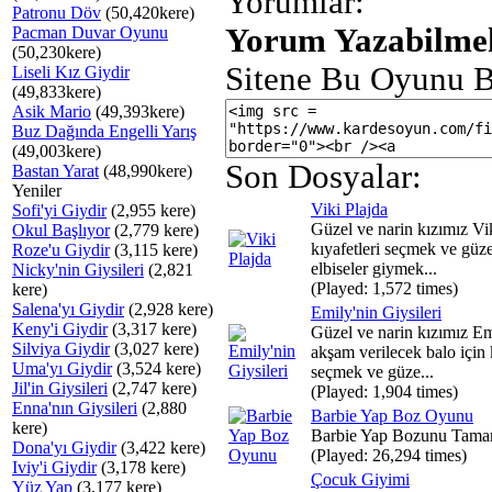
Yorumlar:
Patronu Döv
(50,420kere)
Yorum Yazabilmek
Pacman Duvar Oyunu
(50,230kere)
Sitene Bu Oyunu B
Liseli Kız Giydir
(49,833kere)
Asik Mario
(49,393kere)
Buz Dağında Engelli Yarış
(49,003kere)
Son Dosyalar:
Bastan Yarat
(48,990kere)
Yeniler
Viki Plajda
Sofi'yi Giydir
(2,955 kere)
Güzel ve narin kızımız Vik
Okul Başlıyor
(2,779 kere)
kıyafetleri seçmek ve güze
Roze'u Giydir
(3,115 kere)
elbiseler giymek...
Nicky'nin Giysileri
(2,821
(Played: 1,572 times)
kere)
Salena'yı Giydir
(2,928 kere)
Emily'nin Giysileri
Keny'i Giydir
(3,317 kere)
Güzel ve narin kızımız E
Silviya Giydir
(3,027 kere)
akşam verilecek balo için 
Uma'yı Giydir
(3,524 kere)
seçmek ve güze...
Jil'in Giysileri
(2,747 kere)
(Played: 1,904 times)
Enna'nın Giysileri
(2,880
Barbie Yap Boz Oyunu
kere)
Barbie Yap Bozunu Tama
Dona'yı Giydir
(3,422 kere)
(Played: 26,294 times)
Iviy'i Giydir
(3,178 kere)
Çocuk Giyimi
Yüz Yap
(3,177 kere)