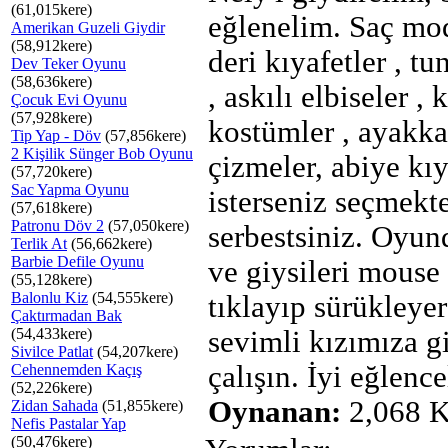
(61,015kere)
eğlenelim. Saç mod
Amerikan Guzeli Giydir
(58,912kere)
deri kıyafetler , tu
Dev Teker Oyunu
(58,636kere)
, askılı elbiseler , 
Çocuk Evi Oyunu
(57,928kere)
kostümler , ayakkab
Tip Yap - Döv
(57,856kere)
2 Kişilik Sünger Bob Oyunu
çizmeler, abiye kıy
(57,720kere)
Sac Yapma Oyunu
isterseniz seçmekt
(57,618kere)
Patronu Döv 2
(57,050kere)
serbestsiniz. Oyun
Terlik At
(56,662kere)
Barbie Defile Oyunu
ve giysileri mouse 
(55,128kere)
Balonlu Kiz
(54,555kere)
tıklayıp sürükleye
Çaktırmadan Bak
(54,433kere)
sevimli kızımıza 
Sivilce Patlat
(54,207kere)
çalışın. İyi eğlence
Cehennemden Kaçış
(52,226kere)
Oynanan:
2,068 K
Zidan Sahada
(51,855kere)
Nefis Pastalar Yap
(50,476kere)