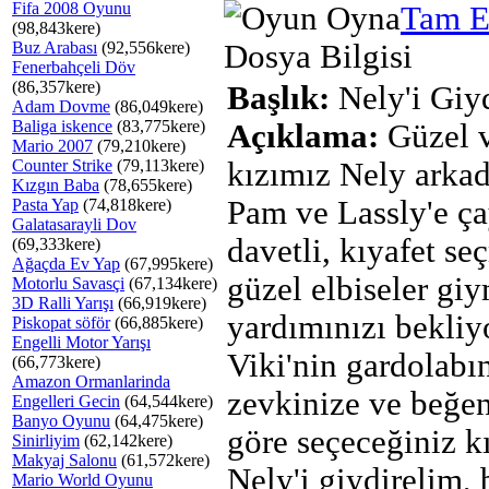
Fifa 2008 Oyunu
Tam E
(98,843kere)
Buz Arabası
(92,556kere)
Dosya Bilgisi
Fenerbahçeli Döv
(86,357kere)
Başlık:
Nely'i Giy
Adam Dovme
(86,049kere)
Baliga iskence
(83,775kere)
Açıklama:
Güzel v
Mario 2007
(79,210kere)
Counter Strike
(79,113kere)
kızımız Nely arkad
Kızgın Baba
(78,655kere)
Pam ve Lassly'e ç
Pasta Yap
(74,818kere)
Galatasarayli Dov
davetli, kıyafet s
(69,333kere)
Ağaçda Ev Yap
(67,995kere)
güzel elbiseler gi
Motorlu Savasçi
(67,134kere)
3D Ralli Yarışı
(66,919kere)
yardımınızı bekliy
Piskopat söför
(66,885kere)
Engelli Motor Yarışı
Viki'nin gardolabı
(66,773kere)
Amazon Ormanlarinda
zevkinize ve beğen
Engelleri Gecin
(64,544kere)
Banyo Oyunu
(64,475kere)
göre seçeceğiniz kı
Sinirliyim
(62,142kere)
Makyaj Salonu
(61,572kere)
Nely'i giydirelim, b
Mario World Oyunu