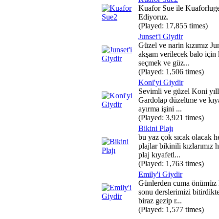
Kuafor Sue ile Kuaforlu
Ediyoruz.
(Played: 17,855 times)
Junset'i Giydir
Güzel ve narin kızımız Ju
akşam verilecek balo için 
seçmek ve güz...
(Played: 1,506 times)
Koni'yi Giydir
Sevimli ve güzel Koni yıll
Gardolap düzeltme ve kıya
ayırma işini ...
(Played: 3,921 times)
Bikini Plajı
bu yaz çok sıcak olacak h
plajlar bikinili kızlarımız 
plaj kıyafetl...
(Played: 1,763 times)
Emily'i Giydir
Günlerden cuma önümüz 
sonu derslerimizi bitirdikt
biraz gezip r...
(Played: 1,577 times)