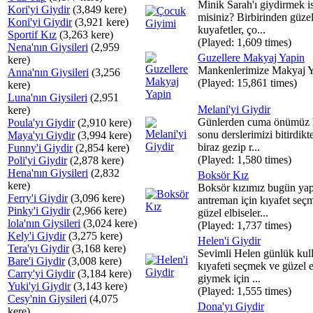
Minik Sarah'ı giydirmek is
Kori'yi Giydir
(3,849 kere)
misiniz? Birbirinden güze
Koni'yi Giydir
(3,921 kere)
kuyafetler, ço...
Sportif Kız
(3,263 kere)
(Played: 1,609 times)
Nena'nın Giysileri
(2,959
Guzellere Makyaj Yapin
kere)
Mankenlerimize Makyaj Y
Anna'nın Giysileri
(3,256
(Played: 15,861 times)
kere)
Luna'nın Giysileri
(2,951
Melani'yi Giydir
kere)
Günlerden cuma önümüz 
Poula'yı Giydir
(2,910 kere)
sonu derslerimizi bitirdikt
Maya'yı Giydir
(3,994 kere)
biraz gezip r...
Funny'i Giydir
(2,854 kere)
(Played: 1,580 times)
Poli'yi Giydir
(2,878 kere)
Hena'nın Giysileri
(2,832
Boksör Kız
kere)
Boksör kızımız bugün ya
Ferry'i Giydir
(3,096 kere)
antreman için kıyafet seç
Pinky'i Giydir
(2,966 kere)
güzel elbiseler...
lola'nın Giysileri
(3,024 kere)
(Played: 1,737 times)
Kely'i Giydir
(3,275 kere)
Helen'i Giydir
Tera'yı Giydir
(3,168 kere)
Sevimli Helen günlük kul
Bare'i Giydir
(3,008 kere)
kıyafeti seçmek ve güzel e
Carry'yi Giydir
(3,184 kere)
giymek için ...
Yuki'yi Giydir
(3,143 kere)
(Played: 1,555 times)
Cesy'nin Giysileri
(4,075
Dona'yı Giydir
kere)