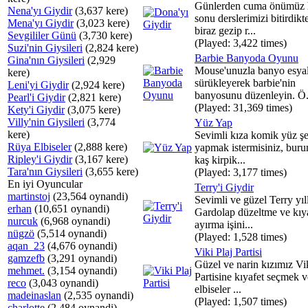
Günlerden cuma önümüz 
Nena'yı Giydir
(3,637 kere)
sonu derslerimizi bitirdikt
Mena'yı Giydir
(3,023 kere)
biraz gezip r...
Sevgililer Günü
(3,730 kere)
(Played: 3,422 times)
Suzi'nin Giysileri
(2,824 kere)
Barbie Banyoda Oyunu
Gina'nın Giysileri
(2,929
Mouse'unuzla banyo esyal
kere)
sürükleyerek barbie'nin
Leni'yi Giydir
(2,924 kere)
banyosunu düzenleyin. Ö.
Pearl'i Giydir
(2,821 kere)
(Played: 31,369 times)
Kety'i Giydir
(3,075 kere)
Villy'nin Giysileri
(3,774
Yüz Yap
kere)
Sevimli kıza komik yüz şek
Rüya Elbiseler
(2,888 kere)
yapmak istermisiniz, burun
Ripley'i Giydir
(3,167 kere)
kaş kirpik...
Tara'nın Giysileri
(3,655 kere)
(Played: 3,177 times)
En iyi Oyuncular
Terry'i Giydir
martinstoj
(23,564 oynandi)
Sevimli ve güzel Terry yıl
erhan
(10,651 oynandi)
Gardolap düzeltme ve kıya
nurcuk
(6,968 oynandi)
ayırma işini...
nügzö
(5,514 oynandi)
(Played: 1,528 times)
aqan_23
(4,676 oynandi)
Viki Plaj Partisi
gamzefb
(3,291 oynandi)
Güzel ve narin kızımız Vik
mehmet.
(3,154 oynandi)
Partisine kıyafet seçmek v
reco
(3,043 oynandi)
elbiseler ...
madeinaslan
(2,535 oynandi)
(Played: 1,507 times)
charlotte
(2,484 oynandi)