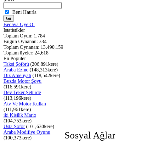
Beni Hatırla
Bedava Üye Ol
Istatistikler
Toplam Oyun: 1,784
Bugün Oynanan: 334
Toplam Oynanan: 13,490,159
Toplam üyeler: 24,618
En Popüler
Taksi Şöförü
(206,891kere)
Araba Ezme
(148,313kere)
Diz Ameliyatı
(118,542kere)
Buzda Motor Şovu
(116,591kere)
Dev Teker Şehirde
(113,196kere)
Atv Ve Motor Kullan
(111,961kere)
iki Kisilik Mario
(104,753kere)
Usta Şoför
(101,630kere)
Araba Modifiye Oyunu
Sosyal Ağlar
(100,373kere)