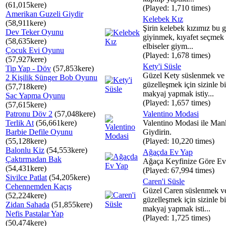
(61,015kere)
(Played: 1,710 times)
Amerikan Guzeli Giydir
Kelebek Kız
(58,911kere)
Şirin kelebek kızımız bu 
Dev Teker Oyunu
giyinmek, kıyafet seçmek
(58,635kere)
elbiseler giym...
Çocuk Evi Oyunu
(Played: 1,678 times)
(57,927kere)
Kety'i Süsle
Tip Yap - Döv
(57,853kere)
Güzel Kety süslenmek ve
2 Kişilik Sünger Bob Oyunu
güzelleşmek için sizinle bi
(57,718kere)
makyaj yapmak istiy...
Sac Yapma Oyunu
(Played: 1,657 times)
(57,615kere)
Patronu Döv 2
(57,048kere)
Valentino Modasi
Terlik At
(56,661kere)
Valentino Modasi ile Man
Barbie Defile Oyunu
Giydirin.
(55,128kere)
(Played: 10,220 times)
Balonlu Kiz
(54,553kere)
Ağaçda Ev Yap
Çaktırmadan Bak
Ağaça Keyfinize Göre Ev
(54,431kere)
(Played: 67,994 times)
Sivilce Patlat
(54,205kere)
Caren'i Süsle
Cehennemden Kaçış
Güzel Caren süslenmek v
(52,224kere)
güzelleşmek için sizinle bi
Zidan Sahada
(51,855kere)
makyaj yapmak isti...
Nefis Pastalar Yap
(Played: 1,725 times)
(50,474kere)