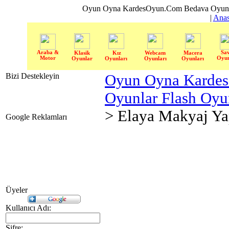
Oyun Oyna KardesOyun.Com Bedava Oyun 
|
Anas
Araba &
Sa
Klasik
Kız
Webcam
Macera
Motor
Oyun
Oyunlar
Oyunları
Oyunları
Oyunları
Bizi Destekleyin
Oyun Oyna Karde
Oyunlar Flash Oy
> Elaya Makyaj Y
Google Reklamları
Üyeler
Kullanıcı Adı:
Şifre: