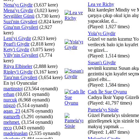
Lea ve Richy
Nena'yı Giydir
(3,637 kere)
İkiz kardeşler Mindiy ve 
Mena'yı Giydir
(3,023 kere)
çarşıya çıkıp okul için alış
Sevgililer Günü
(3,730 kere)
yapacaklar, d...
Suzi'nin Giysileri
(2,824 kere)
(Played: 1,927 times)
Gina'nın Giysileri
(2,927
kere)
Yola'yı Giydir
Leni'yi Giydir
(2,923 kere)
Güzel ve narin kızımız Y
Pearl'i Giydir
(2,818 kere)
verilecek balo için kıyafe
Kety'i Giydir
(3,075 kere)
ve güzel...
Villy'nin Giysileri
(3,774
(Played: 1,514 times)
kere)
Susan'ı Giydir
Rüya Elbiseler
(2,888 kere)
sevimli kızımız Susan akş
Ripley'i Giydir
(3,167 kere)
gezintisi için kıyafet seç
Tara'nın Giysileri
(3,654 kere)
güzel elbi...
En iyi Oyuncular
(Played: 1,584 times)
martinstoj
(23,564 oynandi)
Cadı İle Sue Oyunu
erhan
(10,651 oynandi)
Cadıya İksir Yapıp Güzelle
nurcuk
(6,968 oynandi)
(Played: 41,797 times)
nügzö
(5,514 oynandi)
Pamela'yı Süsle
aqan_23
(4,676 oynandi)
Güzel Pamela'yı süslenme
gamzefb
(3,291 oynandi)
güzelleşmek için sizinle bi
mehmet.
(3,154 oynandi)
makyaj yapmak ...
reco
(3,043 oynandi)
(Played: 1,487 times)
madeinaslan
(2,535 oynandi)
charlotte
(2,484 oynandi)
Melani'yi Giydir