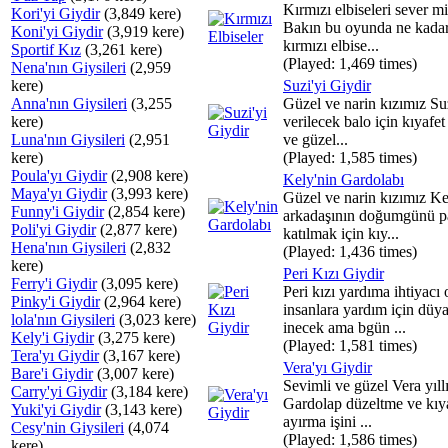
Kırmızı elbiseleri sever mi
Kori'yi Giydir
(3,849 kere)
Bakın bu oyunda ne kada
Koni'yi Giydir
(3,919 kere)
kırmızı elbise...
Sportif Kız
(3,261 kere)
(Played: 1,469 times)
Nena'nın Giysileri
(2,959
kere)
Suzi'yi Giydir
Anna'nın Giysileri
(3,255
Güzel ve narin kızımız S
kere)
verilecek balo için kıyafe
Luna'nın Giysileri
(2,951
ve güzel...
kere)
(Played: 1,585 times)
Poula'yı Giydir
(2,908 kere)
Kely'nin Gardolabı
Maya'yı Giydir
(3,993 kere)
Güzel ve narin kızımız Ke
Funny'i Giydir
(2,854 kere)
arkadaşının doğumgünü pa
Poli'yi Giydir
(2,877 kere)
katılmak için kıy...
Hena'nın Giysileri
(2,832
(Played: 1,436 times)
kere)
Peri Kızı Giydir
Ferry'i Giydir
(3,095 kere)
Peri kızı yardıma ihtiyacı 
Pinky'i Giydir
(2,964 kere)
insanlara yardım için düy
lola'nın Giysileri
(3,023 kere)
inecek ama bgün ...
Kely'i Giydir
(3,275 kere)
(Played: 1,581 times)
Tera'yı Giydir
(3,167 kere)
Vera'yı Giydir
Bare'i Giydir
(3,007 kere)
Sevimli ve güzel Vera yıll
Carry'yi Giydir
(3,184 kere)
Gardolap düzeltme ve kıya
Yuki'yi Giydir
(3,143 kere)
ayırma işini ...
Cesy'nin Giysileri
(4,074
(Played: 1,586 times)
kere)