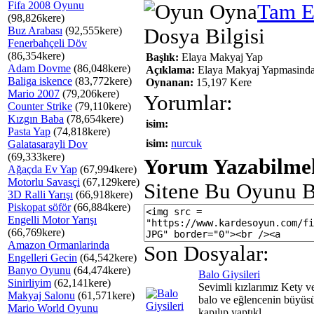
Fifa 2008 Oyunu
Tam E
(98,826kere)
Buz Arabası
(92,555kere)
Dosya Bilgisi
Fenerbahçeli Döv
(86,354kere)
Başlık:
Elaya Makyaj Yap
Adam Dovme
(86,048kere)
Açıklama:
Elaya Makyaj Yapmasinda
Baliga iskence
(83,772kere)
Oynanan:
15,197 Kere
Mario 2007
(79,206kere)
Yorumlar:
Counter Strike
(79,110kere)
Kızgın Baba
(78,654kere)
isim:
Pasta Yap
(74,818kere)
isim:
nurcuk
Galatasarayli Dov
(69,333kere)
Yorum Yazabilmek
Ağaçda Ev Yap
(67,994kere)
Motorlu Savasçi
(67,129kere)
Sitene Bu Oyunu B
3D Ralli Yarışı
(66,918kere)
Piskopat söför
(66,884kere)
Engelli Motor Yarışı
(66,769kere)
Amazon Ormanlarinda
Son Dosyalar:
Engelleri Gecin
(64,542kere)
Banyo Oyunu
(64,474kere)
Balo Giysileri
Sinirliyim
(62,141kere)
Sevimli kızlarımız Kety v
Makyaj Salonu
(61,571kere)
balo ve eğlencenin büyüs
Mario World Oyunu
kapılıp yaptıkl...