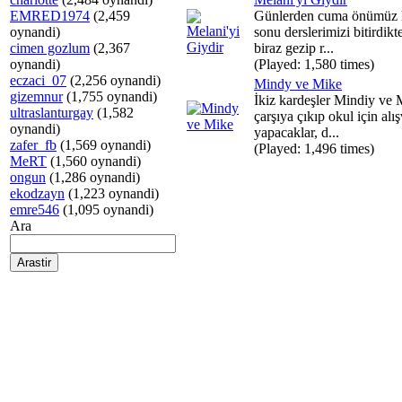
EMRED1974
(2,459
Günlerden cuma önümüz 
oynandi)
sonu derslerimizi bitirdikt
cimen gozlum
(2,367
biraz gezip r...
oynandi)
(Played: 1,580 times)
eczaci_07
(2,256 oynandi)
Mindy ve Mike
gizemnur
(1,755 oynandi)
İkiz kardeşler Mindiy ve 
ultraslanturgay
(1,582
çarşıya çıkıp okul için alış
oynandi)
yapacaklar, d...
zafer_fb
(1,569 oynandi)
(Played: 1,496 times)
MeRT
(1,560 oynandi)
ongun
(1,286 oynandi)
ekodzayn
(1,223 oynandi)
emre546
(1,095 oynandi)
Ara