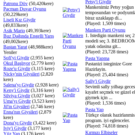
Petsy'i Giydir
Patronu Döv
(50,420kere)
Mankenimiz Petsy yoğun 
Pacman Duvar Oyunu
temposundan ve podyuml
(50,229kere)
biraz uzaklaşıp di...
Liseli Kız Giydir
(Played: 1,509 times)
(49,833kere)
Manken Parti Oyunu
Asik Mario
(49,393kere)
1. Istedigin mankeni seç 2
Buz Dağında Engelli Yarış
modeli seç 3. BEDROOM
(49,002kere)
yatak odasina git...
Bastan Yarat
(48,988kere)
(Played: 23,728 times)
Yeniler
Sofi'yi Giydir
(2,955 kere)
Pasta Yapma
Okul Başlıyor
(2,779 kere)
Pastanizi isteginize Gore
Roze'u Giydir
(3,115 kere)
Hazirlayin.
Nicky'nin Giysileri
(2,820
(Played: 25,404 times)
kere)
Sally'i Giydir
Salena'yı Giydir
(2,928 kere)
Sevimli sally yılbaşı gece
Keny'i Giydir
(3,316 kere)
kıyafet seçmek ve güzel el
Silviya Giydir
(3,027 kere)
giymek için ...
Uma'yı Giydir
(3,523 kere)
(Played: 1,536 times)
Jil'in Giysileri
(2,746 kere)
Pasta Yap
Enna'nın Giysileri
(2,879
Türkçe olarak hazirlanmis
kere)
program. iyi eglenceler.
Dona'yı Giydir
(3,422 kere)
(Played: 74,818 times)
Iviy'i Giydir
(3,177 kere)
Kırmızı Elbiseler
Yüz Yap
(3,176 kere)