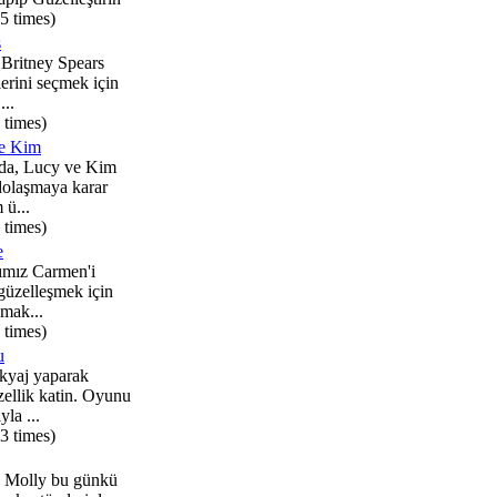
5 times)
s
Britney Spears
lerini seçmek için
...
 times)
ve Kim
da, Lucy ve Kim
 dolaşmaya karar
 ü...
 times)
e
ımız Carmen'i
güzelleşmek için
 mak...
 times)
u
kyaj yaparak
zellik katin. Oyunu
la ...
3 times)
 Molly bu günkü