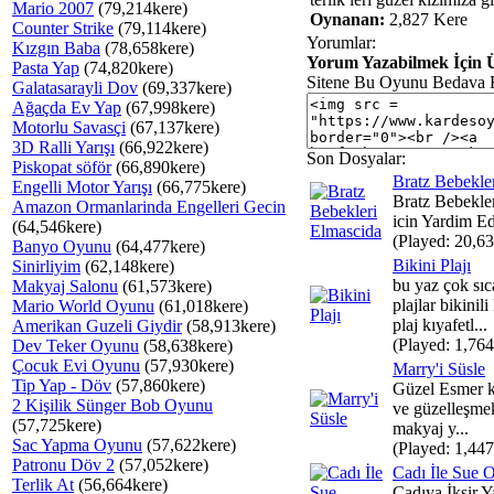
Mario 2007
(79,214kere)
Oynanan:
2,827 Kere
Counter Strike
(79,114kere)
Yorumlar:
Kızgın Baba
(78,658kere)
Yorum Yazabilmek İçin Ü
Pasta Yap
(74,820kere)
Sitene Bu Oyunu Bedava 
Galatasarayli Dov
(69,337kere)
Ağaçda Ev Yap
(67,998kere)
Motorlu Savasçi
(67,137kere)
3D Ralli Yarışı
(66,922kere)
Son Dosyalar:
Piskopat söför
(66,890kere)
Bratz Bebekle
Engelli Motor Yarışı
(66,775kere)
Bratz Bebekle
Amazon Ormanlarinda Engelleri Gecin
icin Yardim Ed
(64,546kere)
(Played: 20,63
Banyo Oyunu
(64,477kere)
Bikini Plajı
Sinirliyim
(62,148kere)
bu yaz çok sıc
Makyaj Salonu
(61,573kere)
plajlar bikinil
Mario World Oyunu
(61,018kere)
plaj kıyafetl...
Amerikan Guzeli Giydir
(58,913kere)
(Played: 1,764
Dev Teker Oyunu
(58,638kere)
Çocuk Evi Oyunu
(57,930kere)
Marry'i Süsle
Tip Yap - Döv
(57,860kere)
Güzel Esmer k
2 Kişilik Sünger Bob Oyunu
ve güzelleşmek 
(57,725kere)
makyaj y...
Sac Yapma Oyunu
(57,622kere)
(Played: 1,447
Patronu Döv 2
(57,052kere)
Cadı İle Sue 
Terlik At
(56,664kere)
Cadıya İksir Y