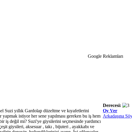
Google Reklamları
Derecesi:
l Suzi yıllık Gardolap düzeltme ve kıyafetlerini
Oy Ver
ber yapmak istiyor her sene yapılması gereken bu iş hem
Arkadaşına Söy
bir iş değil mi? Suzi'ye giysilerini seçmesinde yardımcı
eşit giysileri, aksesuar , takı , bijuteri , ayakkabı ve
iydirip deneyin, beğendiklerinizi ayırın. İyi eğlenceler..