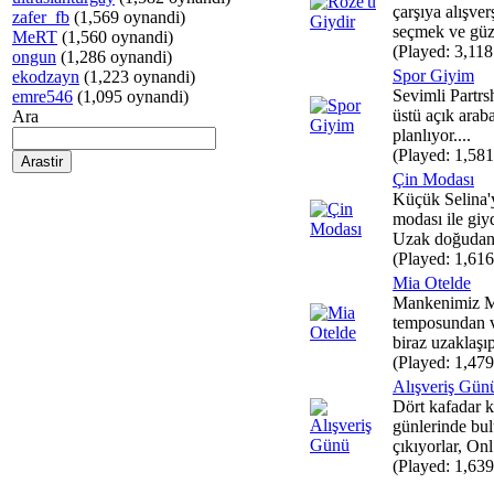
çarşıya alışver
zafer_fb
(1,569 oynandi)
seçmek ve güz
MeRT
(1,560 oynandi)
(Played: 3,118
ongun
(1,286 oynandi)
Spor Giyim
ekodzayn
(1,223 oynandi)
Sevimli Partrs
emre546
(1,095 oynandi)
üstü açık araba
Ara
planlıyor....
(Played: 1,581
Çin Modası
Küçük Selina'
modası ile giy
Uzak doğudan 
(Played: 1,616
Mia Otelde
Mankenimiz M
temposundan 
biraz uzaklaşıp
(Played: 1,479
Alışveriş Gün
Dört kafadar k
günlerinde bul
çıkıyorlar, Onl.
(Played: 1,639