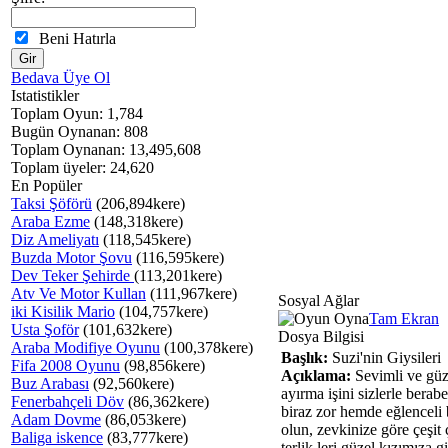
Beni Hatırla
Bedava Üye Ol
Istatistikler
Toplam Oyun: 1,784
Bugün Oynanan: 808
Toplam Oynanan: 13,495,608
Toplam üyeler: 24,620
En Popüler
Taksi Şöförü
(206,894kere)
Araba Ezme
(148,318kere)
Diz Ameliyatı
(118,545kere)
Buzda Motor Şovu
(116,595kere)
Dev Teker Şehirde
(113,201kere)
Atv Ve Motor Kullan
(111,967kere)
Sosyal Ağlar
iki Kisilik Mario
(104,757kere)
Tam Ekran
Usta Şoför
(101,632kere)
Dosya Bilgisi
Araba Modifiye Oyunu
(100,378kere)
Başlık:
Suzi'nin Giysileri
Fifa 2008 Oyunu
(98,856kere)
Açıklama:
Sevimli ve güze
Buz Arabası
(92,560kere)
ayırma işini sizlerle bera
Fenerbahçeli Döv
(86,362kere)
biraz zor hemde eğlenceli 
Adam Dovme
(86,053kere)
olun, zevkinize göre çeşit ç
Baliga iskence
(83,777kere)
terlik leri güzel kızımıza g