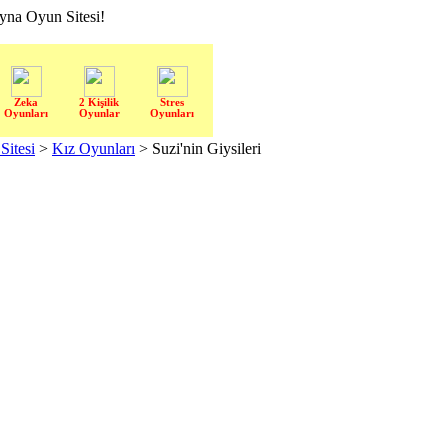
a Oyun Sitesi!
Zeka
2 Kişilik
Stres
Oyunları
Oyunlar
Oyunları
itesi
>
Kız Oyunları
> Suzi'nin Giysileri