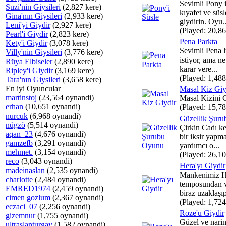
Sevimli Pony i
Suzi'nin Giysileri
(2,827 kere)
kıyafet ve süsl
Gina'nın Giysileri
(2,933 kere)
giydirin. Oyu..
Leni'yi Giydir
(2,927 kere)
(Played: 20,86
Pearl'i Giydir
(2,823 kere)
Pena Parkta
Kety'i Giydir
(3,078 kere)
Sevimli Pena 
Villy'nin Giysileri
(3,776 kere)
istiyor, ama ne
Rüya Elbiseler
(2,890 kere)
karar vere...
Ripley'i Giydir
(3,169 kere)
(Played: 1,488
Tara'nın Giysileri
(3,658 kere)
En iyi Oyuncular
Masal Kiz Giy
martinstoj
(23,564 oynandi)
Masal Kizini G
erhan
(10,651 oynandi)
(Played: 15,78
nurcuk
(6,968 oynandi)
Güzellik Şur
nügzö
(5,514 oynandi)
Çirkin Cadı k
aqan_23
(4,676 oynandi)
bir iksir yapma
gamzefb
(3,291 oynandi)
yardımcı o...
mehmet.
(3,154 oynandi)
(Played: 26,10
reco
(3,043 oynandi)
Hera'yı Giydir
madeinaslan
(2,535 oynandi)
Mankenimiz H
charlotte
(2,484 oynandi)
temposundan 
EMRED1974
(2,459 oynandi)
biraz uzaklaşıp
cimen gozlum
(2,367 oynandi)
(Played: 1,724
eczaci_07
(2,256 oynandi)
Roze'u Giydir
gizemnur
(1,755 oynandi)
Güzel ve nari
ultraslanturgay
(1,582 oynandi)