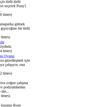
çin türlü türlü
eri seçerek Pony'i
.
6 times)
lunaparka gitmek
 giyeceğine bir türlü
 times)
dir
iydirin.
4 times)
ubu Oyunu
ezu güzelleşmek için
ya çalışıyor, ona
2 times)
era yoğun çalışma
ve podyumlardan
 din...
 times)
n kızımız Roze