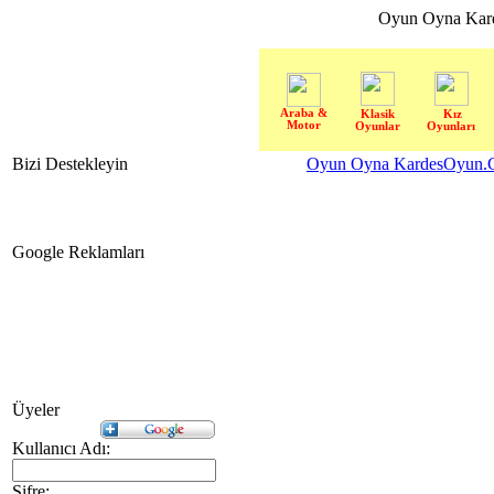
Oyun Oyna Kar
Araba &
Klasik
Kız
Motor
Oyunlar
Oyunları
Bizi Destekleyin
Oyun Oyna KardesOyun.C
Google Reklamları
Üyeler
Kullanıcı Adı:
Şifre: