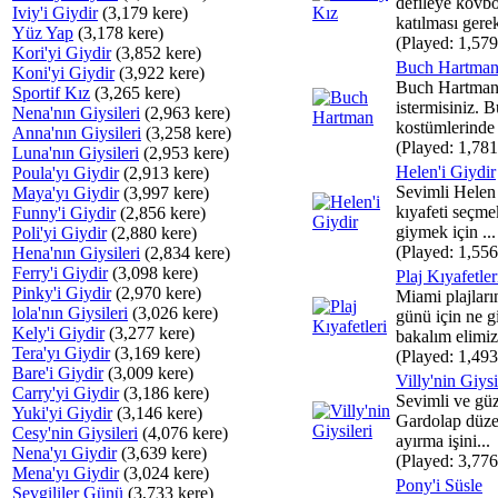
defileye kovb
Iviy'i Giydir
(3,179 kere)
katılması gerek
Yüz Yap
(3,178 kere)
(Played: 1,579
Kori'yi Giydir
(3,852 kere)
Buch Hartma
Koni'yi Giydir
(3,922 kere)
Buch Hartman
Sportif Kız
(3,265 kere)
istermisiniz. B
Nena'nın Giysileri
(2,963 kere)
kostümlerinde f
Anna'nın Giysileri
(3,258 kere)
(Played: 1,781
Luna'nın Giysileri
(2,953 kere)
Helen'i Giydir
Poula'yı Giydir
(2,913 kere)
Sevimli Helen
Maya'yı Giydir
(3,997 kere)
kıyafeti seçme
Funny'i Giydir
(2,856 kere)
giymek için ...
Poli'yi Giydir
(2,880 kere)
(Played: 1,556
Hena'nın Giysileri
(2,834 kere)
Ferry'i Giydir
(3,098 kere)
Plaj Kıyafetler
Pinky'i Giydir
(2,970 kere)
Miami plajların
lola'nın Giysileri
(3,026 kere)
günü için ne g
Kely'i Giydir
(3,277 kere)
bakalım elimiz.
Tera'yı Giydir
(3,169 kere)
(Played: 1,493
Bare'i Giydir
(3,009 kere)
Villy'nin Giysi
Carry'yi Giydir
(3,186 kere)
Sevimli ve güze
Yuki'yi Giydir
(3,146 kere)
Gardolap düzel
Cesy'nin Giysileri
(4,076 kere)
ayırma işini...
Nena'yı Giydir
(3,639 kere)
(Played: 3,776
Mena'yı Giydir
(3,024 kere)
Pony'i Süsle
Sevgililer Günü
(3,733 kere)