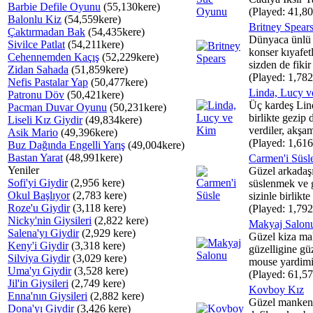
Barbie Defile Oyunu
(55,130kere)
(Played: 41,80
Balonlu Kiz
(54,559kere)
Britney Spear
Çaktırmadan Bak
(54,435kere)
Dünyaca ünlü 
Sivilce Patlat
(54,211kere)
konser kıyafet
Cehennemden Kaçış
(52,229kere)
sizden de fikir 
Zidan Sahada
(51,859kere)
(Played: 1,782
Nefis Pastalar Yap
(50,477kere)
Linda, Lucy 
Patronu Döv
(50,421kere)
Üç kardeş Lin
Pacman Duvar Oyunu
(50,231kere)
birlikte gezip
Liseli Kız Giydir
(49,834kere)
verdiler, akşam
Asik Mario
(49,396kere)
(Played: 1,616
Buz Dağında Engelli Yarış
(49,004kere)
Bastan Yarat
(48,991kere)
Carmen'i Süsl
Yeniler
Güzel arkadaş
Sofi'yi Giydir
(2,956 kere)
süslenmek ve 
Okul Başlıyor
(2,783 kere)
sizinle birlikte
Roze'u Giydir
(3,118 kere)
(Played: 1,792
Nicky'nin Giysileri
(2,822 kere)
Makyaj Salon
Salena'yı Giydir
(2,929 kere)
Güzel kiza ma
Keny'i Giydir
(3,318 kere)
güzelligine gü
Silviya Giydir
(3,029 kere)
mouse yardimiy
Uma'yı Giydir
(3,528 kere)
(Played: 61,57
Jil'in Giysileri
(2,749 kere)
Kovboy Kız
Enna'nın Giysileri
(2,882 kere)
Güzel manken
Dona'yı Giydir
(3,426 kere)