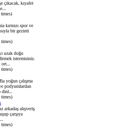
şe çıkacak, kıyafet
e...
 times)
hia kırmızı spor ve
sıyla bir gezinti
 times)
yı uzak doğu
dirmek istermisiniz.
ort...
 times)
ia yoğun çalışma
ve podyumlardan
 dinl...
 times)
ü
ız arkadaş alışveriş
uşup çarşıya
..
 times)