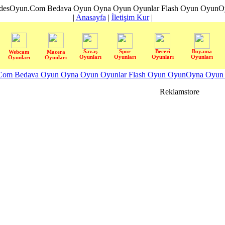
desOyun.Com Bedava Oyun Oyna Oyun Oyunlar Flash Oyun OyunOyn
|
Anasayfa
|
İletişim Kur
|
Savaş
Spor
Beceri
Boyama
Webcam
Macera
Oyunları
Oyunları
Oyunları
Oyunları
Oyunları
Oyunları
om Bedava Oyun Oyna Oyun Oyunlar Flash Oyun OyunOyna Oyun S
Reklamstore