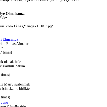
ye Olmalısınız.
Ekle:
ri Elmascida
rine Elmas Almalari
in.
7 times)
ak olacak hele
i kızlarımız harika
 times)
ız Marry süslenmek
için sizinle birlikte
 times)
Oyunu
apıp Güzelleştirin