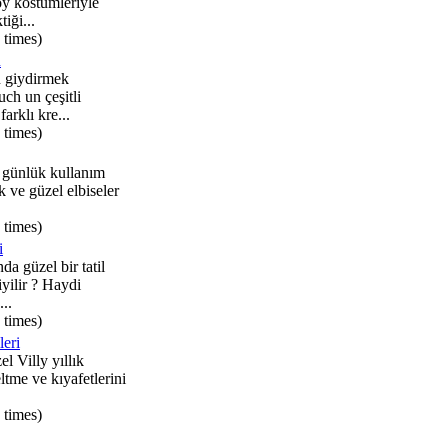
oy kostümleriyle
tiği...
 times)
n
 giydirmek
uch un çeşitli
arklı kre...
 times)
 günlük kullanım
k ve güzel elbiseler
 times)
i
da güzel bir tatil
iyilir ? Haydi
..
 times)
leri
l Villy yıllık
tme ve kıyafetlerini
 times)