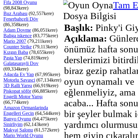
Fifa 2008 Oyunu
Tam E
(98,843kere)
Buz Arabası
(92,557kere)
Dosya Bilgisi
Fenerbahçeli Döv
(86,358kere)
Başlık:
Pinky'i Gi
Adam Dovme
(86,051kere)
Baliga iskence
(83,775kere)
Açıklama:
Günler
Mario 2007
(79,211kere)
Counter Strike
(79,113kere)
önümüz hafta son
Kızgın Baba
(78,655kere)
derslerimizi bitird
Pasta Yap
(74,819kere)
Galatasarayli Dov
biraz gezip rahatla
(69,334kere)
Ağaçda Ev Yap
(67,995kere)
oyun oynamalı ve
Motorlu Savasçi
(67,134kere)
3D Ralli Yarışı
(66,919kere)
eğlenmeliyiz, ama
Piskopat söför
(66,885kere)
Engelli Motor Yarışı
acaba... Hafta son
(66,774kere)
Amazon Ormanlarinda
bir şeyler bulmak 
Engelleri Gecin
(64,544kere)
Banyo Oyunu
(64,475kere)
yardımcı olurmusu
Sinirliyim
(62,143kere)
Makyaj Salonu
(61,572kere)
hem giyip çıkaralı
Mario World Oyunu