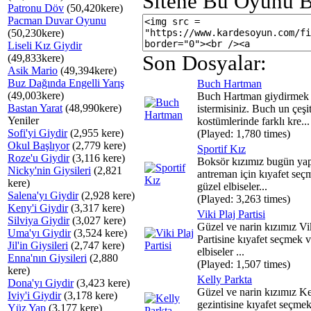
Sitene Bu Oyunu B
Patronu Döv
(50,420kere)
Pacman Duvar Oyunu
(50,230kere)
Liseli Kız Giydir
Son Dosyalar:
(49,833kere)
Asik Mario
(49,394kere)
Buz Dağında Engelli Yarış
Buch Hartman
(49,003kere)
Buch Hartman giydirmek
Bastan Yarat
(48,990kere)
istermisiniz. Buch un çeşit
Yeniler
kostümlerinde farklı kre...
Sofi'yi Giydir
(2,955 kere)
(Played: 1,780 times)
Okul Başlıyor
(2,779 kere)
Sportif Kız
Roze'u Giydir
(3,116 kere)
Boksör kızımız bugün ya
Nicky'nin Giysileri
(2,821
antreman için kıyafet seç
kere)
güzel elbiseler...
Salena'yı Giydir
(2,928 kere)
(Played: 3,263 times)
Keny'i Giydir
(3,317 kere)
Viki Plaj Partisi
Silviya Giydir
(3,027 kere)
Güzel ve narin kızımız Vi
Uma'yı Giydir
(3,524 kere)
Partisine kıyafet seçmek 
Jil'in Giysileri
(2,747 kere)
elbiseler ...
Enna'nın Giysileri
(2,880
(Played: 1,507 times)
kere)
Kelly Parkta
Dona'yı Giydir
(3,423 kere)
Güzel ve narin kızımız K
Iviy'i Giydir
(3,178 kere)
gezintisine kıyafet seçme
Yüz Yap
(3,177 kere)