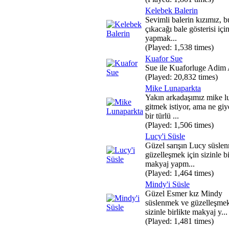
Kelebek Balerin
Sevimli balerin kızımız, 
çıkacağı bale gösterisi için
yapmak...
(Played: 1,538 times)
Kuafor Sue
Sue ile Kuaforluge Adim 
(Played: 20,832 times)
Mike Lunaparkta
Yakın arkadaşımız mike l
gitmek istiyor, ama ne gi
bir türlü ...
(Played: 1,506 times)
Lucy'i Süsle
Güzel sarışın Lucy süsle
güzelleşmek için sizinle bi
makyaj yapm...
(Played: 1,464 times)
Mindy'i Süsle
Güzel Esmer kız Mindy
süslenmek ve güzelleşmek
sizinle birlikte makyaj y...
(Played: 1,481 times)