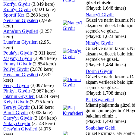
güzel elbisele...
Kori'yi Giydir
(3,849 kere)
(Played: 1,648 times)
Koni'yi Giydir
(3,921 kere)
Nancy'i Giydir
Sportif Kız
(3,263 kere)
Güzel ve narin kızımız N
Nena'nın Giysileri
(2,959
akşam verilecek balo için 
kere)
seçmek ve güze...
Anna'nın Giysileri
(3,257
(Played: 1,623 times)
kere)
Luna'nın Giysileri
(2,951
Nina'yı Giydir
kere)
Güzel ve narin kızımız N
Poula'yı Giydir
(2,911 kere)
akşam verilecek balo için 
Maya'yı Giydir
(3,994 kere)
seçmek ve güzel...
Funny'i Giydir
(2,854 kere)
(Played: 1,484 times)
Poli'yi Giydir
(2,878 kere)
Dorin'i Giydir
Hena'nın Giysileri
(2,832
Güzel ve narin kızımız Da
kere)
akşam verilecek balo için 
Ferry'i Giydir
(3,097 kere)
seçmek ve güze...
Pinky'i Giydir
(2,967 kere)
(Played: 1,708 times)
lola'nın Giysileri
(3,024 kere)
Plaj Kıyafetleri
Kely'i Giydir
(3,275 kere)
Miami plajlarında güzel bir
Tera'yı Giydir
(3,168 kere)
günü için ne giyilir ? Hay
Bare'i Giydir
(3,008 kere)
bakalım elimiz...
Carry'yi Giydir
(3,184 kere)
(Played: 1,493 times)
Yuki'yi Giydir
(3,143 kere)
Sonbahar Geldi
Cesy'nin Giysileri
(4,075
Güzel kızımız Caty sonba
kere)