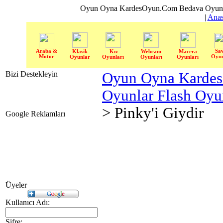
Oyun Oyna KardesOyun.Com Bedava Oyun 
|
Anas
Araba &
Sa
Klasik
Kız
Webcam
Macera
Motor
Oyun
Oyunlar
Oyunları
Oyunları
Oyunları
Bizi Destekleyin
Oyun Oyna Karde
Oyunlar Flash Oy
> Pinky'i Giydir
Google Reklamları
Üyeler
Kullanıcı Adı:
Şifre: