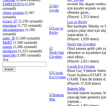
sevimli Jily akşam verilec
EMRED1974
(2,459
için kıyafet seçmek ve gü
oynandi)
elbiseler giym...
cimen gozlum
(2,367
(Played: 1,553 times)
oynandi)
eczaci_07
(2,256 oynandi)
Lea ve Richy
gizemnur
(1,755 oynandi)
İkiz kardeşler Mindiy ve
ultraslanturgay
(1,582
çarşıya çıkıp okul için alış
oynandi)
yapacaklar, d...
zafer_fb
(1,569 oynandi)
(Played: 1,928 times)
MeRT
(1,560 oynandi)
Nicky'nin Giysileri
ongun
(1,286 oynandi)
Okul zamanı geldi çattı ya
ekodzayn
(1,223 oynandi)
elbiseleri ve kıyafetleri ka
emre546
(1,095 oynandi)
okul elbise...
Ara
(Played: 2,821 times)
Çocuk Evi Oyunu
Biraz Geç Yüklenir Sabre
Oyun Açılınca.START,
GAME Tıkla ilk bölüm d.
(Played: 57,928 times)
Balerin Mia
Sevimli balerin kızımız, 
çıkacağı bale gösterisi için
yapmak...
(Played: 1,801 times)