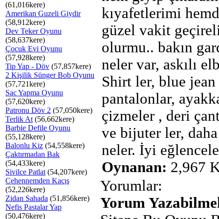
(61,016kere)
kıyafetlerimi hemd
Amerikan Guzeli Giydir
(58,912kere)
güzel vakit geçirel
Dev Teker Oyunu
(58,637kere)
olurmu.. bakın ga
Çocuk Evi Oyunu
(57,928kere)
neler var, askılı elb
Tip Yap - Döv
(57,857kere)
2 Kişilik Sünger Bob Oyunu
Shirt ler, blue jean 
(57,721kere)
Sac Yapma Oyunu
pantalonlar, ayakka
(57,620kere)
Patronu Döv 2
(57,050kere)
çizmeler , deri çant
Terlik At
(56,662kere)
Barbie Defile Oyunu
ve bijuter ler, daha
(55,128kere)
Balonlu Kiz
(54,558kere)
neler. İyi eğlencele
Çaktırmadan Bak
(54,433kere)
Oynanan:
2,967 K
Sivilce Patlat
(54,207kere)
Cehennemden Kaçış
Yorumlar:
(52,226kere)
Zidan Sahada
(51,856kere)
Yorum Yazabilmek
Nefis Pastalar Yap
(50,476kere)