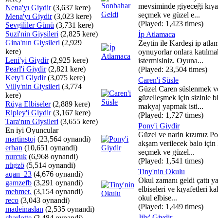
mevsiminde giyeceği kıyaf
Nena'yı Giydir
(3,637 kere)
seçmek ve güzel e...
Mena'yı Giydir
(3,023 kere)
(Played: 1,423 times)
Sevgililer Günü
(3,731 kere)
Suzi'nin Giysileri
(2,825 kere)
İp Atlamaca
Gina'nın Giysileri
(2,929
Zeytin ile Kardeşi ip atla
kere)
oynuyorlar onlara katılma
Leni'yi Giydir
(2,925 kere)
istermisiniz. Oyuna...
Pearl'i Giydir
(2,821 kere)
(Played: 23,504 times)
Kety'i Giydir
(3,075 kere)
Caren'i Süsle
Villy'nin Giysileri
(3,774
Güzel Caren süslenmek v
kere)
güzelleşmek için sizinle bi
Rüya Elbiseler
(2,889 kere)
makyaj yapmak isti...
Ripley'i Giydir
(3,167 kere)
(Played: 1,727 times)
Tara'nın Giysileri
(3,655 kere)
Pony'i Giydir
En iyi Oyuncular
Güzel ve narin kızımız Po
martinstoj
(23,564 oynandi)
akşam verilecek balo için 
erhan
(10,651 oynandi)
seçmek ve güzel...
nurcuk
(6,968 oynandi)
(Played: 1,541 times)
nügzö
(5,514 oynandi)
Tiny'nin Okulu
aqan_23
(4,676 oynandi)
Okul zamanı geldi çattı ya
gamzefb
(3,291 oynandi)
elbiseleri ve kıyafetleri ka
mehmet.
(3,154 oynandi)
okul elbise...
reco
(3,043 oynandi)
(Played: 1,449 times)
madeinaslan
(2,535 oynandi)
Jily' Giydir
charlotte
(2,484 oynandi)