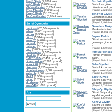
Pearl'i Giydir
(2,820 kere)
Suzi'nin Giysile
Kety'i Giydir
(3,075 kere)
Sevimli ve güzel 
Villy'nin Giysileri
(3,774 kere)
düzeltme ve kıyafe
Rüya Elbiseler
(2,888 kere)
(Played: 2,824 time
Ripley'i Giydir
(3,167 kere)
Tena'nın Giysile
Tara'nın Giysileri
(3,654 kere)
Günlerden cuma
derslerimizi bitir
(Played: 1,466 time
En iyi Oyuncular
Guzellere Maky
martinstoj
(23,564 oynandi)
Mankenlerimize 
erhan
(10,651 oynandi)
(Played: 15,861 ti
nurcuk
(6,968 oynandi)
Jayme Parkta
nügzö
(5,514 oynandi)
Güzel ve narin 
aqan_23
(4,676 oynandi)
gezmeye gidecek
gamzefb
(3,291 oynandi)
e...
mehmet.
(3,154 oynandi)
(Played: 1,539 time
reco
(3,043 oynandi)
Pamuk Prenses
madeinaslan
(2,535 oynandi)
Pamuk Prenses v
charlotte
(2,484 oynandi)
Yapin.
EMRED1974
(2,459 oynandi)
(Played: 20,914 ti
cimen gozlum
(2,367 oynandi)
eczaci_07
(2,256 oynandi)
Balo Giysileri
gizemnur
(1,755 oynandi)
Sevimli kızlarım
ultraslanturgay
(1,582 oynandi)
eğlencenin büyüs
zafer_fb
(1,569 oynandi)
(Played: 1,710 time
MeRT
(1,560 oynandi)
Sally'i Giydir
ongun
(1,286 oynandi)
Sevimli sally yı
ekodzayn
(1,223 oynandi)
ve güzel elbiseler
emre546
(1,095 oynandi)
(Played: 1,538 time
Silviya'yı Giydir
Güzel Siviya akş
Ara
kıyafet seçmek v
(Played: 1,619 time
Koni'yi Giydir
Sevimli ve güzel 
düzeltme ve kıyafe
(Played: 3,920 time