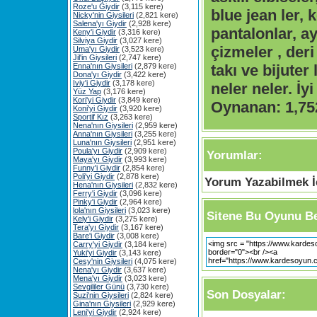
Roze'u Giydir
(3,115 kere)
blue jean ler, 
Nicky'nin Giysileri
(2,821 kere)
Salena'yı Giydir
(2,928 kere)
pantalonlar, ay
Keny'i Giydir
(3,316 kere)
Silviya Giydir
(3,027 kere)
çizmeler , deri
Uma'yı Giydir
(3,523 kere)
Jil'in Giysileri
(2,747 kere)
Enna'nın Giysileri
(2,879 kere)
takı ve bijuter 
Dona'yı Giydir
(3,422 kere)
Iviy'i Giydir
(3,178 kere)
neler neler. İyi
Yüz Yap
(3,176 kere)
Kori'yi Giydir
(3,849 kere)
Oynanan:
1,75
Koni'yi Giydir
(3,920 kere)
Sportif Kız
(3,263 kere)
Nena'nın Giysileri
(2,959 kere)
Anna'nın Giysileri
(3,255 kere)
Luna'nın Giysileri
(2,951 kere)
Poula'yı Giydir
(2,909 kere)
Yorumlar:
Maya'yı Giydir
(3,993 kere)
Funny'i Giydir
(2,854 kere)
Poli'yi Giydir
(2,878 kere)
Yorum Yazabilmek İç
Hena'nın Giysileri
(2,832 kere)
Ferry'i Giydir
(3,096 kere)
Pinky'i Giydir
(2,964 kere)
lola'nın Giysileri
(3,023 kere)
Sitene Bu Oyunu Be
Kely'i Giydir
(3,275 kere)
Tera'yı Giydir
(3,167 kere)
Bare'i Giydir
(3,008 kere)
Carry'yi Giydir
(3,184 kere)
Yuki'yi Giydir
(3,143 kere)
Cesy'nin Giysileri
(4,075 kere)
Nena'yı Giydir
(3,637 kere)
Mena'yı Giydir
(3,023 kere)
Sevgililer Günü
(3,730 kere)
Son Dosyalar:
Suzi'nin Giysileri
(2,824 kere)
Gina'nın Giysileri
(2,929 kere)
Leni'yi Giydir
(2,924 kere)