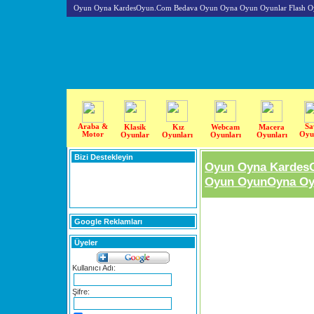
Oyun Oyna KardesOyun.Com Bedava Oyun Oyna Oyun Oyunlar Flash O
Araba &
Sa
Klasik
Kız
Webcam
Macera
Motor
Oyu
Oyunlar
Oyunları
Oyunları
Oyunları
Bizi Destekleyin
Oyun Oyna Kardes
Oyun OyunOyna Oyu
Google Reklamları
Üyeler
Kullanıcı Adı:
Şifre: