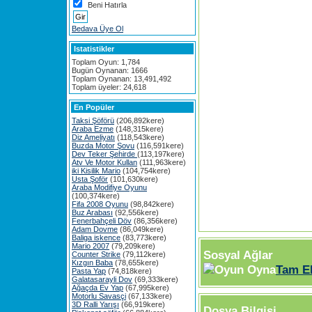
Beni Hatırla
Bedava Üye Ol
Istatistikler
Toplam Oyun: 1,784
Bugün Oynanan: 1666
Toplam Oynanan: 13,491,492
Toplam üyeler: 24,618
En Popüler
Taksi Şöförü
(206,892kere)
Araba Ezme
(148,315kere)
Diz Ameliyatı
(118,543kere)
Buzda Motor Şovu
(116,591kere)
Dev Teker Şehirde
(113,197kere)
Atv Ve Motor Kullan
(111,963kere)
iki Kisilik Mario
(104,754kere)
Usta Şoför
(101,630kere)
Araba Modifiye Oyunu
(100,374kere)
Fifa 2008 Oyunu
(98,842kere)
Buz Arabası
(92,556kere)
Fenerbahçeli Döv
(86,356kere)
Adam Dovme
(86,049kere)
Baliga iskence
(83,773kere)
Mario 2007
(79,209kere)
Sosyal Ağlar
Counter Strike
(79,112kere)
Kızgın Baba
(78,655kere)
Tam E
Pasta Yap
(74,818kere)
Galatasarayli Dov
(69,333kere)
Ağaçda Ev Yap
(67,995kere)
Motorlu Savasçi
(67,133kere)
3D Ralli Yarışı
(66,919kere)
Dosya Bilgisi