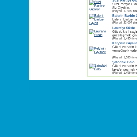
Suzi Partiye Gi
Suzi Partiye G
Siz Giydirin.
(Played: 17,990 ti
Balerin Barbie 
Balerin Barbie n
(Played: 23,007 ti
Laura'yı Süsle
Güzel, kızıl saç
güzelleşmek için s
(Played: 1,485 time
Kely'nin Giysile
Güzel ve narin 
yemeğine kıyafet
...
(Played: 1,523 time
Şatodaki Balo
Güzel ve narin V
kıyafet seçmek v
(Played: 1,496 time