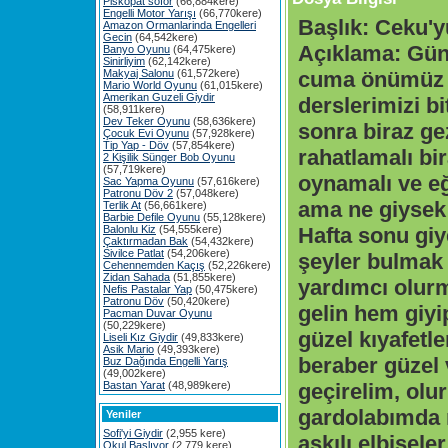
Piskopat söför
(66,884kere)
Engelli Motor Yarışı
(66,770kere)
Başlık:
Ceku'yu
Amazon Ormanlarinda Engelleri
Gecin
(64,542kere)
Açıklama:
Gün
Banyo Oyunu
(64,475kere)
Sinirliyim
(62,142kere)
Makyaj Salonu
(61,572kere)
cuma önümüz 
Mario World Oyunu
(61,015kere)
Amerikan Guzeli Giydir
derslerimizi bi
(58,911kere)
Dev Teker Oyunu
(58,636kere)
sonra biraz ge
Çocuk Evi Oyunu
(57,928kere)
Tip Yap - Döv
(57,854kere)
rahatlamalı bi
2 Kişilik Sünger Bob Oyunu
(57,719kere)
oynamalı ve eğ
Sac Yapma Oyunu
(57,616kere)
Patronu Döv 2
(57,048kere)
ama ne giysek 
Terlik At
(56,661kere)
Barbie Defile Oyunu
(55,128kere)
Balonlu Kiz
(54,555kere)
Hafta sonu giy
Çaktırmadan Bak
(54,432kere)
Sivilce Patlat
(54,206kere)
şeyler bulmak 
Cehennemden Kaçış
(52,226kere)
Zidan Sahada
(51,855kere)
yardımcı olur
Nefis Pastalar Yap
(50,475kere)
Patronu Döv
(50,420kere)
gelin hem giyi
Pacman Duvar Oyunu
(50,229kere)
güzel kıyafetl
Liseli Kız Giydir
(49,833kere)
Asik Mario
(49,393kere)
beraber güzel 
Buz Dağında Engelli Yarış
(49,002kere)
Bastan Yarat
(48,989kere)
geçirelim, olu
gardolabımda n
Yeniler
Sofi'yi Giydir
(2,955 kere)
askılı elbiseler
Okul Başlıyor
(2,779 kere)