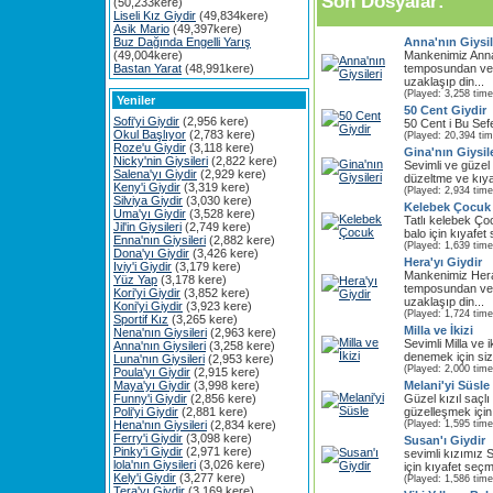
Son Dosyalar:
(50,233kere)
Liseli Kız Giydir
(49,834kere)
Asik Mario
(49,397kere)
Buz Dağında Engelli Yarış
Anna'nın Giysil
(49,004kere)
Mankenimiz Ann
Bastan Yarat
(48,991kere)
temposundan ve
uzaklaşıp din...
(Played: 3,258 time
Yeniler
50 Cent Giydir
Sofi'yi Giydir
(2,956 kere)
50 Cent i Bu Sefe
Okul Başlıyor
(2,783 kere)
(Played: 20,394 ti
Roze'u Giydir
(3,118 kere)
Gina'nın Giysile
Nicky'nin Giysileri
(2,822 kere)
Sevimli ve güzel
Salena'yı Giydir
(2,929 kere)
düzeltme ve kıyafe
Keny'i Giydir
(3,319 kere)
(Played: 2,934 time
Silviya Giydir
(3,030 kere)
Kelebek Çocuk
Uma'yı Giydir
(3,528 kere)
Tatlı kelebek Ço
Jil'in Giysileri
(2,749 kere)
balo için kıyafet
Enna'nın Giysileri
(2,882 kere)
(Played: 1,639 time
Dona'yı Giydir
(3,426 kere)
Hera'yı Giydir
Iviy'i Giydir
(3,179 kere)
Mankenimiz Her
Yüz Yap
(3,178 kere)
temposundan ve
Kori'yi Giydir
(3,852 kere)
uzaklaşıp din...
Koni'yi Giydir
(3,923 kere)
(Played: 1,724 time
Sportif Kız
(3,265 kere)
Milla ve İkizi
Nena'nın Giysileri
(2,963 kere)
Sevimli Milla ve i
Anna'nın Giysileri
(3,258 kere)
denemek için sizi 
Luna'nın Giysileri
(2,953 kere)
(Played: 2,000 time
Poula'yı Giydir
(2,915 kere)
Maya'yı Giydir
(3,998 kere)
Melani'yi Süsle
Funny'i Giydir
(2,856 kere)
Güzel kızıl saçl
Poli'yi Giydir
(2,881 kere)
güzelleşmek için s
Hena'nın Giysileri
(2,834 kere)
(Played: 1,595 time
Ferry'i Giydir
(3,098 kere)
Susan'ı Giydir
Pinky'i Giydir
(2,971 kere)
sevimli kızımız 
lola'nın Giysileri
(3,026 kere)
için kıyafet seçm
Kely'i Giydir
(3,277 kere)
(Played: 1,586 time
Tera'yı Giydir
(3,169 kere)