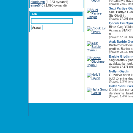
ve Lassly'e çaya 
ekodzayn
(1,223 oynandi)
(Played: 2,071 time
emre546
(1,095 oynandi)
Suzi Partiye Gi
Suzi Partiye G
Ara
Siz Giydirin.
(Played: 17,991 ti
Çocuk Evi Oyu
Biraz Geç Yükle
Açılınca.START,
d...
(Played: 57,930 ti
Aşık Barbie O
Barbie'nizi elbis
giydirin. Barbie se
(Played: 28,032 ti
Barbie Giydir
Sağ tarafta kıyaf
ayakkabılar, sold
(Played: 17,171 ti
Nelly'i Giydir
Güzel ve narin k
ödül törenine dave
(Played: 1,546 time
Hafta Sonu Gez
Günlerden cuma
derslerimizi bitir
(Played: 1,440 time