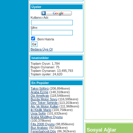
Üyeler
Kullanıcı Adı:
Şifre:
Beni Hatırla
Bedava Üye Ol
Istatistikler
Toplam Oyun: 1,784
Bugün Oynanan: 75
Toplam Oynanan: 13,495,793
Toplam üyeler: 24,620
En Popüler
Taksi Şöförü
(206,894kere)
Araba Ezme
(148,318kere)
Diz Ameliyatı
(118,546kere)
Buzda Motor Şovu
(116,595kere)
Dev Teker Şehirde
(113,203kere)
Atv Ve Motor Kullan
(111,968kere)
iki Kisilik Mario
(104,758kere)
Usta Şoför
(101,632kere)
Araba Modifiye Oyunu
(100,378kere)
Fifa 2008 Oyunu
(98,856kere)
Buz Arabası
(92,560kere)
Sosyal Ağlar
Fenerbahçeli Döv
(86,362kere)