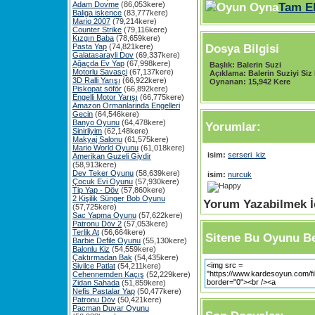
Adam Dovme
(86,053kere)
Tam E
Baliga iskence
(83,777kere)
Mario 2007
(79,214kere)
Counter Strike
(79,116kere)
Kızgın Baba
(78,659kere)
Dosya Bilgisi
Pasta Yap
(74,821kere)
Galatasarayli Dov
(69,337kere)
Ağaçda Ev Yap
(67,998kere)
Başlık:
Balerin Suzi
Motorlu Savasçi
(67,137kere)
Açıklama:
Balerin Suziyi Siz 
3D Ralli Yarışı
(66,922kere)
Oynanan:
15,942 Kere
Piskopat söför
(66,892kere)
Engelli Motor Yarışı
(66,775kere)
Amazon Ormanlarinda Engelleri
Gecin
(64,546kere)
Banyo Oyunu
(64,478kere)
Yorumlar:
Sinirliyim
(62,148kere)
Makyaj Salonu
(61,575kere)
Mario World Oyunu
(61,018kere)
isim:
serseri_kiz
Amerikan Guzeli Giydir
(58,913kere)
Dev Teker Oyunu
(58,639kere)
isim:
nurcuk
Çocuk Evi Oyunu
(57,930kere)
Tip Yap - Döv
(57,860kere)
2 Kişilik Sünger Bob Oyunu
Yorum Yazabilmek İç
(57,725kere)
Sac Yapma Oyunu
(57,622kere)
Patronu Döv 2
(57,053kere)
Terlik At
(56,664kere)
Sitene Bu Oyunu Be
Barbie Defile Oyunu
(55,130kere)
Balonlu Kiz
(54,559kere)
Çaktırmadan Bak
(54,435kere)
Sivilce Patlat
(54,211kere)
Cehennemden Kaçış
(52,229kere)
Zidan Sahada
(51,859kere)
Nefis Pastalar Yap
(50,477kere)
Patronu Döv
(50,421kere)
Pacman Duvar Oyunu