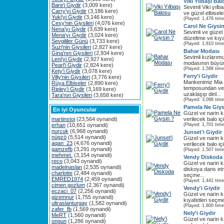
Viki Yılbaşı Ba
Bare'i Giydir
(3,009 kere)
Sevimli Viki yıl
Carry'yi Giydir
(3,186 kere)
ve güzel elbisele
Yuki'yi Giydir
(3,146 kere)
(Played: 1,476 time
Cesy'nin Giysileri
(4,076 kere)
Carol Ne Giysi
Nena'yı Giydir
(3,639 kere)
Sevimli ve güzel 
Mena'yı Giydir
(3,024 kere)
düzeltme ve kıyafe
Sevgililer Günü
(3,733 kere)
(Played: 1,810 time
Suzi'nin Giysileri
(2,827 kere)
Bahar Modası
Gina'nın Giysileri
(2,934 kere)
Sevimli kızlarım
Leni'yi Giydir
(2,927 kere)
modasının büyüsü
Pearl'i Giydir
(2,824 kere)
(Played: 1,588 time
Kety'i Giydir
(3,078 kere)
Ferry'i Giydir
Villy'nin Giysileri
(3,776 kere)
Mankenimiz Mia
Rüya Elbiseler
(2,890 kere)
temposundan ve
Ripley'i Giydir
(3,169 kere)
uzaklaşıp dinl...
Tara'nın Giysileri
(3,658 kere)
(Played: 3,098 time
Pamela Ne Giys
En iyi Oyuncular
Güzel ve narin 
martinstoj
(23,564 oynandi)
verilecek balo iç
erhan
(10,651 oynandi)
(Played: 1,701 time
nurcuk
(6,968 oynandi)
Junset'i Giydir
nügzö
(5,514 oynandi)
Güzel ve narin 
aqan_23
(4,676 oynandi)
verilecek balo iç
gamzefb
(3,291 oynandi)
(Played: 1,507 time
mehmet.
(3,154 oynandi)
Vendy Diskoda
reco
(3,043 oynandi)
Güzel ve narin 
madeinaslan
(2,535 oynandi)
diskoya dans etm
charlotte
(2,484 oynandi)
seçme...
EMRED1974
(2,459 oynandi)
(Played: 1,441 time
cimen gozlum
(2,367 oynandi)
Vendy'i Giydir
eczaci_07
(2,256 oynandi)
Güzel ve narin 
gizemnur
(1,755 oynandi)
kıyafetleri seçme
ultraslanturgay
(1,582 oynandi)
(Played: 1,800 time
zafer_fb
(1,569 oynandi)
Nely'i Giydir
MeRT
(1,560 oynandi)
Güzel ve narin 
ongun
(1,286 oynandi)