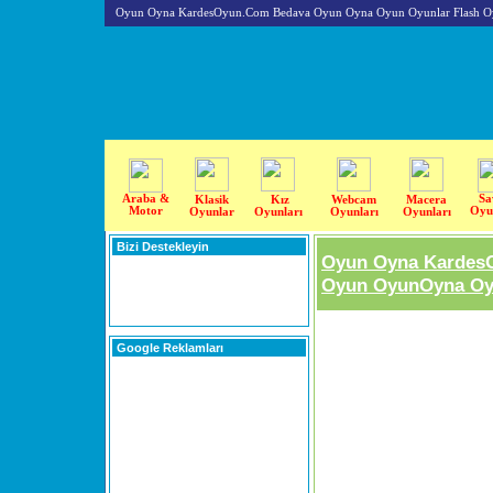
Oyun Oyna KardesOyun.Com Bedava Oyun Oyna Oyun Oyunlar Flash O
Araba &
Sa
Klasik
Kız
Webcam
Macera
Motor
Oyu
Oyunlar
Oyunları
Oyunları
Oyunları
Bizi Destekleyin
Oyun Oyna Kardes
Oyun OyunOyna Oyu
Google Reklamları