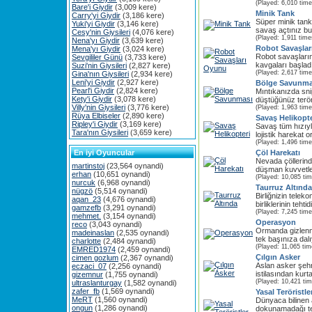
(Played: 6,010 time
Bare'i Giydir
(3,009 kere)
Minik Tank
Carry'yi Giydir
(3,186 kere)
Süper minik tankı
Yuki'yi Giydir
(3,146 kere)
savaş açtınız b
Cesy'nin Giysileri
(4,076 kere)
(Played: 1,911 time
Nena'yı Giydir
(3,639 kere)
Robot Savaşla
Mena'yı Giydir
(3,024 kere)
Robot savaşları
Sevgililer Günü
(3,733 kere)
kavgaları başladı
Suzi'nin Giysileri
(2,827 kere)
(Played: 2,617 time
Gina'nın Giysileri
(2,934 kere)
Leni'yi Giydir
(2,927 kere)
Bölge Savunma
Pearl'i Giydir
(2,824 kere)
Mıntıkanızda snip
Kety'i Giydir
(3,078 kere)
düştüğünüz teröris
Villy'nin Giysileri
(3,776 kere)
(Played: 1,963 time
Rüya Elbiseler
(2,890 kere)
Savaş Helikopte
Ripley'i Giydir
(3,169 kere)
Savaş tüm hızıyl
Tara'nın Giysileri
(3,659 kere)
lojistik harekat 
(Played: 1,496 time
En iyi Oyuncular
Çöl Harekatı
Nevada çöllerin
martinstoj
(23,564 oynandi)
düşman kuvvetler
erhan
(10,651 oynandi)
(Played: 10,085 ti
nurcuk
(6,968 oynandi)
Taurruz Altında
nügzö
(5,514 oynandi)
Birliğnizin tele
aqan_23
(4,676 oynandi)
birliklerinin tehtid
gamzefb
(3,291 oynandi)
(Played: 7,245 time
mehmet.
(3,154 oynandi)
Operasyon
reco
(3,043 oynandi)
Ormanda gizlenmiş 
madeinaslan
(2,535 oynandi)
tek başınıza dal
charlotte
(2,484 oynandi)
(Played: 11,065 tim
EMRED1974
(2,459 oynandi)
Çılgın Asker
cimen gozlum
(2,367 oynandi)
Aslan asker şehr
eczaci_07
(2,256 oynandi)
istilasından kurt
gizemnur
(1,755 oynandi)
(Played: 10,421 ti
ultraslanturgay
(1,582 oynandi)
zafer_fb
(1,569 oynandi)
Yasal Teröristle
MeRT
(1,560 oynandi)
Dünyaca bilinen
ongun
(1,286 oynandi)
dokunamadağı te