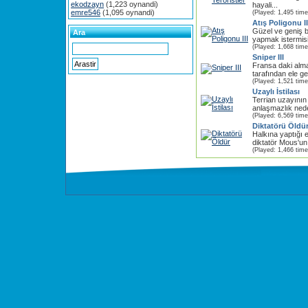
ekodzayn
(1,223 oynandi)
hayali...
emre546
(1,095 oynandi)
(Played: 1,495 time
Atış Poligonu II
Güzel ve geniş bi
Ara
yapmak istermisi
(Played: 1,668 time
Sniper III
Fransa daki alman
tarafından ele geç
(Played: 1,521 time
Uzaylı İstilası
Terrian uzayının
anlaşmazlık neden
(Played: 6,569 time
Diktatörü Öldü
Halkına yaptığı 
diktatör Mous'un 
(Played: 1,466 time