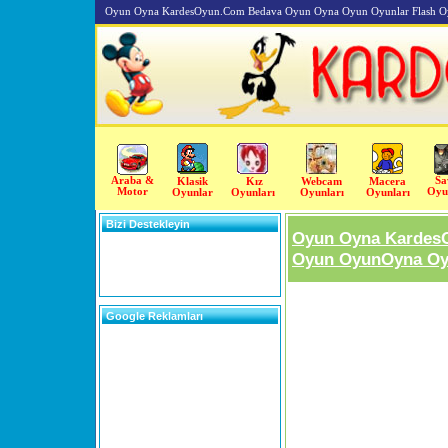
Oyun Oyna KardesOyun.Com Bedava Oyun Oyna Oyun Oyunlar Flash O
Araba &
Sa
Klasik
Kız
Webcam
Macera
Motor
Oyu
Oyunlar
Oyunları
Oyunları
Oyunları
Bizi Destekleyin
Oyun Oyna Kardes
Oyun OyunOyna Oyu
Google Reklamları