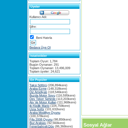
Üyeler
Kullanıcı Adı:
Şifre:
Beni Hatırla
Bedava Üye Ol
Istatistikler
Toplam Oyun: 1,784
Bugün Oynanan: 291
Toplam Oynanan: 13,496,009
Toplam üyeler: 24,621
En Popüler
Taksi Şöförü
(206,894kere)
Araba Ezme
(148,318kere)
Diz Ameliyatı
(118,546kere)
Buzda Motor Şovu
(116,595kere)
Dev Teker Şehirde
(113,203kere)
Atv Ve Motor Kullan
(111,968kere)
iki Kisilik Mario
(104,759kere)
Usta Şoför
(101,632kere)
Araba Modifiye Oyunu
(100,378kere)
Fifa 2008 Oyunu
(98,856kere)
Buz Arabası
(92,560kere)
Sosyal Ağlar
Fenerbahçeli Döv
(86,366kere)