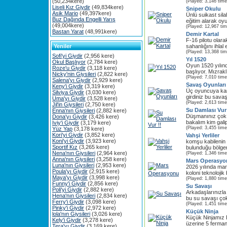
(50,234kere)
(Played: 3,146 time
Liseli Kız Giydir
(49,834kere)
Sniper Okulu
Asik Mario
(49,397kere)
Ünlü suikast sila
Buz Dağında Engelli Yarış
eğitim alarak oy
(49,004kere)
(Played: 12,967 ti
Bastan Yarat
(48,991kere)
Demir Kartal
F-16 pilotu olara
Yeniler
sahanlığını ihlal
(Played: 13,368 ti
Sofi'yi Giydir
(2,956 kere)
Yıl 1520
Okul Başlıyor
(2,784 kere)
Oyun 1520 yılın
Roze'u Giydir
(3,118 kere)
başlıyor. Mızraklı
Nicky'nin Giysileri
(2,822 kere)
(Played: 7,010 time
Salena'yı Giydir
(2,929 kere)
Savaş Oyunları
Keny'i Giydir
(3,319 kere)
Üç oyuncuya kar
Silviya Giydir
(3,030 kere)
girdiniz bu sava
Uma'yı Giydir
(3,528 kere)
(Played: 2,613 time
Jil'in Giysileri
(2,750 kere)
Su Damlası Vur 
Enna'nın Giysileri
(2,882 kere)
Düşmanınız çok 
Dona'yı Giydir
(3,426 kere)
bakalım kim gali
Iviy'i Giydir
(3,179 kere)
(Played: 3,455 time
Yüz Yap
(3,178 kere)
Kori'yi Giydir
(3,852 kere)
Vahşi Yerliler
Koni'yi Giydir
(3,923 kere)
komşu kabilenin 
Sportif Kız
(3,265 kere)
bulunduğu bölgen
Nena'nın Giysileri
(2,964 kere)
(Played: 1,346 time
Anna'nın Giysileri
(3,258 kere)
Mars Operasyo
Luna'nın Giysileri
(2,953 kere)
2026 yılında ma
Poula'yı Giydir
(2,915 kere)
koloni teknolojik 
Maya'yı Giydir
(3,998 kere)
(Played: 1,880 time
Funny'i Giydir
(2,856 kere)
Su Savaşı
Poli'yi Giydir
(2,882 kere)
Arkadaşlarınızla 
Hena'nın Giysileri
(2,834 kere)
bu su savaşı çok 
Ferry'i Giydir
(3,098 kere)
(Played: 1,451 time
Pinky'i Giydir
(2,972 kere)
Küçük Ninja
lola'nın Giysileri
(3,026 kere)
Küçük Ninjamız 
Kely'i Giydir
(3,278 kere)
üzerine 5 ferman
Tera'yı Giydir
(3,169 kere)