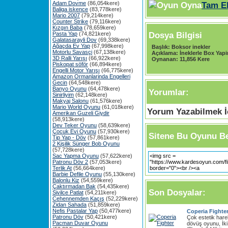
Adam Dovme
(86,054kere)
Tam E
Baliga iskence
(83,778kere)
Mario 2007
(79,214kere)
Counter Strike
(79,116kere)
Kızgın Baba
(78,659kere)
Dosya Bilgisi
Pasta Yap
(74,821kere)
Galatasarayli Dov
(69,338kere)
Ağaçda Ev Yap
(67,998kere)
Başlık:
Boksor inekler
Motorlu Savasçi
(67,138kere)
Açıklama:
İneklerle Box Yapin
3D Ralli Yarışı
(66,922kere)
Oynanan:
11,856 Kere
Piskopat söför
(66,894kere)
Engelli Motor Yarışı
(66,775kere)
Amazon Ormanlarinda Engelleri
Gecin
(64,548kere)
Banyo Oyunu
(64,478kere)
Yorumlar:
Sinirliyim
(62,148kere)
Makyaj Salonu
(61,576kere)
Mario World Oyunu
(61,018kere)
Yorum Yazabilmek İç
Amerikan Guzeli Giydir
(58,913kere)
Dev Teker Oyunu
(58,639kere)
Çocuk Evi Oyunu
(57,930kere)
Sitene Bu Oyunu Be
Tip Yap - Döv
(57,861kere)
2 Kişilik Sünger Bob Oyunu
(57,728kere)
Sac Yapma Oyunu
(57,622kere)
Patronu Döv 2
(57,053kere)
Terlik At
(56,664kere)
Barbie Defile Oyunu
(55,130kere)
Balonlu Kiz
(54,559kere)
Çaktırmadan Bak
(54,435kere)
Son Dosyalar:
Sivilce Patlat
(54,211kere)
Cehennemden Kaçış
(52,229kere)
Zidan Sahada
(51,859kere)
Nefis Pastalar Yap
(50,477kere)
Coperia Fighte
Patronu Döv
(50,421kere)
Çok estetik harek
Pacman Duvar Oyunu
dövüş oyunu, İki k