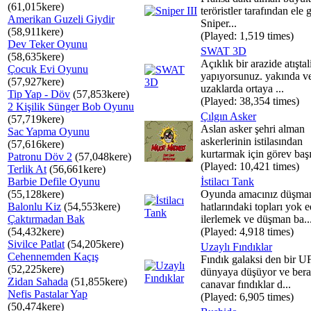
(61,015kere)
teröristler tarafından ele g
Amerikan Guzeli Giydir
Sniper...
(58,911kere)
(Played: 1,519 times)
Dev Teker Oyunu
SWAT 3D
(58,635kere)
Açıklık bir arazide atışta
Çocuk Evi Oyunu
yapıyorsunuz. yakında v
(57,927kere)
uzaklarda ortaya ...
Tip Yap - Döv
(57,853kere)
(Played: 38,354 times)
2 Kişilik Sünger Bob Oyunu
Çılgın Asker
(57,719kere)
Aslan asker şehri alman
Sac Yapma Oyunu
askerlerinin istilasından
(57,616kere)
kurtarmak için görev başı
Patronu Döv 2
(57,048kere)
(Played: 10,421 times)
Terlik At
(56,661kere)
Barbie Defile Oyunu
İstilacı Tank
(55,128kere)
Oyunda amacınız düşma
Balonlu Kiz
(54,553kere)
hatlarındaki topları yok 
Çaktırmadan Bak
ilerlemek ve düşman ba..
(54,432kere)
(Played: 4,918 times)
Sivilce Patlat
(54,205kere)
Uzaylı Fındıklar
Cehennemden Kaçış
Fındık galaksi den bir 
(52,225kere)
dünyaya düşüyor ve bera
Zidan Sahada
(51,855kere)
canavar fındıklar d...
Nefis Pastalar Yap
(Played: 6,905 times)
(50,474kere)