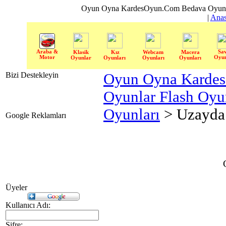
Oyun Oyna KardesOyun.Com Bedava Oyun 
|
Anas
Araba &
Sa
Klasik
Kız
Webcam
Macera
Motor
Oyun
Oyunlar
Oyunları
Oyunları
Oyunları
Bizi Destekleyin
Oyun Oyna Karde
Oyunlar Flash Oy
Oyunları
> Uzayda
Google Reklamları
Üyeler
Kullanıcı Adı:
Şifre: