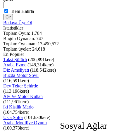
Beni Hatırla
Bedava Üye Ol
Istatistikler
Toplam Oyun: 1,784
Bugün Oynanan: 747
Toplam Oynanan: 13,490,572
Toplam üyeler: 24,618
En Popüler
Taksi Şöförü
(206,891kere)
Araba Ezme
(148,314kere)
Diz Ameliyatı
(118,542kere)
Buzda Motor Şovu
(116,591kere)
Dev Teker Şehirde
(113,196kere)
Atv Ve Motor Kullan
(111,961kere)
iki Kisilik Mario
(104,754kere)
Usta Şoför
(101,630kere)
Araba Modifiye Oyunu
Sosyal Ağlar
(100,373kere)