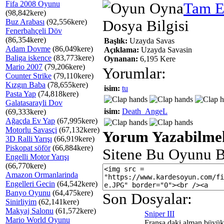
Fifa 2008 Oyunu
Tam E
(98,842kere)
Buz Arabası
(92,556kere)
Dosya Bilgisi
Fenerbahçeli Döv
(86,354kere)
Başlık:
Uzayda Savas
Adam Dovme
(86,049kere)
Açıklama:
Uzayda Savasin
Baliga iskence
(83,773kere)
Oynanan:
6,195 Kere
Mario 2007
(79,206kere)
Yorumlar:
Counter Strike
(79,110kere)
Kızgın Baba
(78,655kere)
isim:
tu
Pasta Yap
(74,818kere)
Galatasarayli Dov
isim:
Death_AngeL
(69,333kere)
Ağaçda Ev Yap
(67,995kere)
Motorlu Savasçi
(67,132kere)
Yorum Yazabilmek
3D Ralli Yarışı
(66,919kere)
Piskopat söför
(66,884kere)
Sitene Bu Oyunu B
Engelli Motor Yarışı
(66,770kere)
Amazon Ormanlarinda
Engelleri Gecin
(64,542kere)
Banyo Oyunu
(64,475kere)
Son Dosyalar:
Sinirliyim
(62,141kere)
Makyaj Salonu
(61,572kere)
Sniper III
Mario World Oyunu
Fransa daki alman büyük 