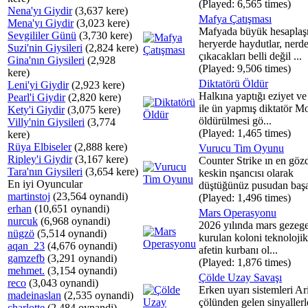
(Played: 6,565 times)
Nena'yı Giydir
(3,637 kere)
Mafya Çatışması
Mena'yı Giydir
(3,023 kere)
Mafyada büyük hesaplaş
Sevgililer Günü
(3,730 kere)
heryerde haydutlar, nerd
Suzi'nin Giysileri
(2,824 kere)
çıkacakları belli değil ...
Gina'nın Giysileri
(2,928
(Played: 9,506 times)
kere)
Diktatörü Öldür
Leni'yi Giydir
(2,923 kere)
Halkına yaptığı eziyet v
Pearl'i Giydir
(2,820 kere)
ile ün yapmış diktatör M
Kety'i Giydir
(3,075 kere)
öldürülmesi gö...
Villy'nin Giysileri
(3,774
(Played: 1,465 times)
kere)
Rüya Elbiseler
(2,888 kere)
Vurucu Tim Oyunu
Ripley'i Giydir
(3,167 kere)
Counter Strike ın en göz
Tara'nın Giysileri
(3,654 kere)
keskin nşancısı olarak
En iyi Oyuncular
düştüğünüz pusudan başar
martinstoj
(23,564 oynandi)
(Played: 1,496 times)
erhan
(10,651 oynandi)
Mars Operasyonu
nurcuk
(6,968 oynandi)
2026 yılında mars gezeg
nügzö
(5,514 oynandi)
kurulan koloni teknolojik
aqan_23
(4,676 oynandi)
afetin kurbanı ol...
gamzefb
(3,291 oynandi)
(Played: 1,876 times)
mehmet.
(3,154 oynandi)
Çölde Uzay Savaşı
reco
(3,043 oynandi)
Erken uyarı sistemleri A
madeinaslan
(2,535 oynandi)
çölünden gelen sinyallerl
charlotte
(2,484 oynandi)