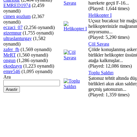
harekete geçti F-16...
EMRED1974
(2,459
(Played: 1,644 times)
oynandi)
Helikopter I
cimen gozlum
(2,367
Uçsuz bucaksız bir mağr
oynandi)
helikopterinizle mağranın
eczaci_07
(2,256 oynandi)
arıyorsunu...
gizemnur
(1,755 oynandi)
(Played: 5,290 times)
ultraslanturgay
(1,582
oynandi)
Çöl Savaşı
zafer_fb
(1,569 oynandi)
Çölde konuşlanmış asker
MeRT
(1,560 oynandi)
birlikler helikopter üssün
ongun
(1,286 oynandi)
atağa kalkmışlar...
ekodzayn
(1,223 oynandi)
(Played: 12,086 times)
emre546
(1,095 oynandi)
Toplu Saldırı
Ara
Şatonuz tehtit altında d
birlikleri akın akın saldır
geçmiş şatonuzun...
(Played: 1,359 times)