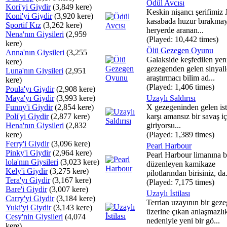
Ödül Avcısı
Kori'yi Giydir
(3,849 kere)
Keskin nişancı şerifimiz J
Koni'yi Giydir
(3,920 kere)
kasabada huzur bırakma
Sportif Kız
(3,262 kere)
heryerde aranan...
Nena'nın Giysileri
(2,959
(Played: 10,442 times)
kere)
Ölü Gezegen Oyunu
Anna'nın Giysileri
(3,255
Galakside keşfedilen yeni
kere)
gezegenden gelen sinyall
Luna'nın Giysileri
(2,951
araştırmacı bilim ad...
kere)
(Played: 1,406 times)
Poula'yı Giydir
(2,908 kere)
Maya'yı Giydir
(3,993 kere)
Uzaylı Saldırısı
Funny'i Giydir
(2,854 kere)
X gezegeninden gelen isti
Poli'yi Giydir
(2,877 kere)
karşı amansız bir savaş iç
Hena'nın Giysileri
(2,832
giriyorsu...
kere)
(Played: 1,389 times)
Ferry'i Giydir
(3,096 kere)
Pearl Harbour
Pinky'i Giydir
(2,964 kere)
Pearl Harbour limanına b
lola'nın Giysileri
(3,023 kere)
düzenleyen kamikaze
Kely'i Giydir
(3,275 kere)
pilotlarından birisiniz, da.
Tera'yı Giydir
(3,167 kere)
(Played: 7,175 times)
Bare'i Giydir
(3,007 kere)
Uzaylı İstilası
Carry'yi Giydir
(3,184 kere)
Terrian uzayının bir geze
Yuki'yi Giydir
(3,143 kere)
üzerine çıkan anlaşmazlı
Cesy'nin Giysileri
(4,074
nedeniyle yeni bir gö...
kere)