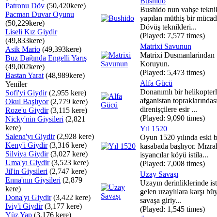
Bushido
Patronu Döv
(50,420kere)
Bushido nun vahşe teknik
Pacman Duvar Oyunu
yapılan müthiş bir mücad
(50,229kere)
Dövüş teknikleri...
Liseli Kız Giydir
(Played: 7,577 times)
(49,833kere)
Matrixi Savunun
Asik Mario
(49,393kere)
Matrixi Dusmanlarindan
Buz Dağında Engelli Yarış
Koruyun.
(49,002kere)
(Played: 5,473 times)
Bastan Yarat
(48,989kere)
Alfa Gücü
Yeniler
Donanımlı bir helikopter
Sofi'yi Giydir
(2,955 kere)
afganistan topraklarındas
Okul Başlıyor
(2,779 kere)
direnişçilere esir ...
Roze'u Giydir
(3,115 kere)
(Played: 9,090 times)
Nicky'nin Giysileri
(2,821
kere)
Yıl 1520
Salena'yı Giydir
(2,928 kere)
Oyun 1520 yılında eski b
Keny'i Giydir
(3,316 kere)
kasabada başlıyor. Mızra
Silviya Giydir
(3,027 kere)
isyancılar köyü istila...
Uma'yı Giydir
(3,523 kere)
(Played: 7,008 times)
Jil'in Giysileri
(2,747 kere)
Uzay Savaşı
Enna'nın Giysileri
(2,879
Uzayın derinliklerinde ist
kere)
gelen uzaylılara karşı bü
Dona'yı Giydir
(3,422 kere)
savaşa giriy...
Iviy'i Giydir
(3,177 kere)
(Played: 1,545 times)
Yüz Yap
(3,176 kere)