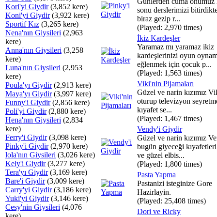
Günlerden cuma önümüz 
Kori'yi Giydir
(3,852 kere)
sonu derslerimizi bitirdikt
Koni'yi Giydir
(3,922 kere)
biraz gezip r...
Sportif Kız
(3,265 kere)
(Played: 2,970 times)
Nena'nın Giysileri
(2,963
İkiz Kardeşler
kere)
Yaramaz mı yaramaz ikiz
Anna'nın Giysileri
(3,258
kardeşlerinizi oyun oyna
kere)
eğlenmek için çocuk p...
Luna'nın Giysileri
(2,953
(Played: 1,563 times)
kere)
Viki'nin Pijamaları
Poula'yı Giydir
(2,913 kere)
Güzel ve narin kızımız V
Maya'yı Giydir
(3,997 kere)
oturup televizyon seyretm
Funny'i Giydir
(2,856 kere)
kıyafet se...
Poli'yi Giydir
(2,880 kere)
(Played: 1,467 times)
Hena'nın Giysileri
(2,834
kere)
Vendy'i Giydir
Ferry'i Giydir
(3,098 kere)
Güzel ve narin kızımız V
Pinky'i Giydir
(2,970 kere)
bugün giyeceği kıyafetler
lola'nın Giysileri
(3,026 kere)
ve güzel elbis...
Kely'i Giydir
(3,277 kere)
(Played: 1,800 times)
Tera'yı Giydir
(3,169 kere)
Pasta Yapma
Bare'i Giydir
(3,009 kere)
Pastanizi isteginize Gore
Carry'yi Giydir
(3,186 kere)
Hazirlayin.
Yuki'yi Giydir
(3,146 kere)
(Played: 25,408 times)
Cesy'nin Giysileri
(4,076
Dori ve Ricky
kere)