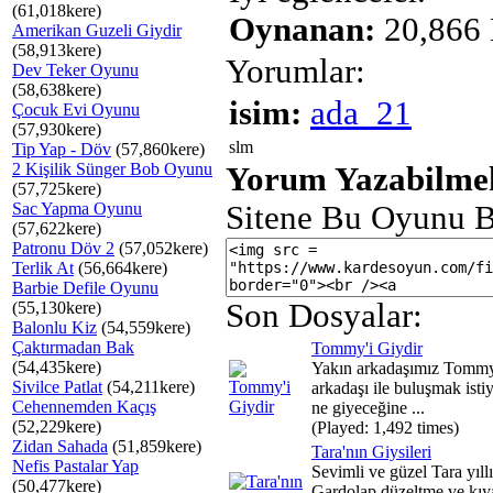
(61,018kere)
Oynanan:
20,866 
Amerikan Guzeli Giydir
(58,913kere)
Yorumlar:
Dev Teker Oyunu
(58,638kere)
isim:
ada_21
Çocuk Evi Oyunu
(57,930kere)
slm
Tip Yap - Döv
(57,860kere)
2 Kişilik Sünger Bob Oyunu
Yorum Yazabilmek
(57,725kere)
Sac Yapma Oyunu
Sitene Bu Oyunu B
(57,622kere)
Patronu Döv 2
(57,052kere)
Terlik At
(56,664kere)
Barbie Defile Oyunu
Son Dosyalar:
(55,130kere)
Balonlu Kiz
(54,559kere)
Çaktırmadan Bak
Tommy'i Giydir
(54,435kere)
Yakın arkadaşımız Tommy
Sivilce Patlat
(54,211kere)
arkadaşı ile buluşmak isti
Cehennemden Kaçış
ne giyeceğine ...
(52,229kere)
(Played: 1,492 times)
Zidan Sahada
(51,859kere)
Tara'nın Giysileri
Nefis Pastalar Yap
Sevimli ve güzel Tara yıll
(50,477kere)
Gardolap düzeltme ve kıya