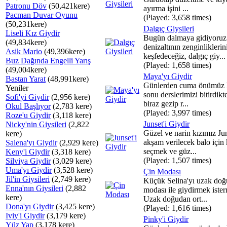
Patronu Döv
(50,421kere)
ayırma işini ...
Pacman Duvar Oyunu
(Played: 3,658 times)
(50,231kere)
Dalgıç Giysileri
Liseli Kız Giydir
Bugün dalmaya gidiyoruz
(49,834kere)
denizaltının zenginliklerin
Asik Mario
(49,396kere)
keşfedeceğiz, dalgıç giy...
Buz Dağında Engelli Yarış
(Played: 1,658 times)
(49,004kere)
Maya'yı Giydir
Bastan Yarat
(48,991kere)
Günlerden cuma önümüz 
Yeniler
sonu derslerimizi bitirdikt
Sofi'yi Giydir
(2,956 kere)
biraz gezip r...
Okul Başlıyor
(2,783 kere)
(Played: 3,997 times)
Roze'u Giydir
(3,118 kere)
Junset'i Giydir
Nicky'nin Giysileri
(2,822
Güzel ve narin kızımız Ju
kere)
akşam verilecek balo için 
Salena'yı Giydir
(2,929 kere)
seçmek ve güz...
Keny'i Giydir
(3,318 kere)
(Played: 1,507 times)
Silviya Giydir
(3,029 kere)
Uma'yı Giydir
(3,528 kere)
Çin Modası
Jil'in Giysileri
(2,749 kere)
Küçük Selina'yı uzak doğ
Enna'nın Giysileri
(2,882
modası ile giydirmek ister
kere)
Uzak doğudan ort...
Dona'yı Giydir
(3,425 kere)
(Played: 1,616 times)
Iviy'i Giydir
(3,179 kere)
Pinky'i Giydir
Yüz Yap
(3,178 kere)