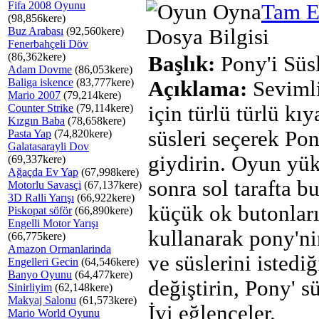
Fifa 2008 Oyunu
Tam E
(98,856kere)
Buz Arabası
(92,560kere)
Dosya Bilgisi
Fenerbahçeli Döv
(86,362kere)
Başlık:
Pony'i Süs
Adam Dovme
(86,053kere)
Baliga iskence
(83,777kere)
Açıklama:
Seviml
Mario 2007
(79,214kere)
Counter Strike
(79,114kere)
için türlü türlü kıy
Kızgın Baba
(78,658kere)
süsleri seçerek Pon
Pasta Yap
(74,820kere)
Galatasarayli Dov
giydirin. Oyun yü
(69,337kere)
Ağaçda Ev Yap
(67,998kere)
sonra sol tarafta b
Motorlu Savasçi
(67,137kere)
3D Ralli Yarışı
(66,922kere)
küçük ok butonları
Piskopat söför
(66,890kere)
Engelli Motor Yarışı
kullanarak pony'ni
(66,775kere)
Amazon Ormanlarinda
ve süslerini istediğ
Engelleri Gecin
(64,546kere)
Banyo Oyunu
(64,477kere)
değiştirin, Pony' s
Sinirliyim
(62,148kere)
Makyaj Salonu
(61,573kere)
İyi eğlenceler.
Mario World Oyunu