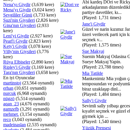
Abi kardeş DOri ve Rick
Nena'yı Giydir
(3,639 kere)
arkadaşlarının düzenledikl
Mena'yı Giydir
(3,024 kere)
partiye davetliler, kı...
Sevgililer Günü
(3,733 kere)
(Played: 1,731 times)
Suzi'nin Giysileri
(2,826 kere)
Jane'i Giydir
Gina'nın Giysileri
(2,933
Güzel ve narin kızımız J
kere)
üzeri verilecek parti için k
Leni'yi Giydir
(2,927 kere)
seçmek v...
Pearl'i Giydir
(2,823 kere)
(Played: 1,575 times)
Kety'i Giydir
(3,078 kere)
Sue Makyaj
Villy'nin Giysileri
(3,776
Suenin Makyaj Odasina G
kere)
Sueye Makyaj Yapin.
Rüya Elbiseler
(2,890 kere)
(Played: 23,788 times)
Ripley'i Giydir
(3,169 kere)
Tara'nın Giysileri
(3,658 kere)
Mia Tatilde
En iyi Oyuncular
Mankenimiz Mia yoğun ç
martinstoj
(23,564 oynandi)
temposundan ve podyuml
erhan
(10,651 oynandi)
biraz uzaklaşıp dinl...
nurcuk
(6,968 oynandi)
(Played: 1,484 times)
nügzö
(5,514 oynandi)
Sally'i Giydir
aqan_23
(4,676 oynandi)
Sevimli sally yılbaşı gece
gamzefb
(3,291 oynandi)
kıyafet seçmek ve güzel el
mehmet.
(3,154 oynandi)
giymek için ...
reco
(3,043 oynandi)
(Played: 1,540 times)
madeinaslan
(2,535 oynandi)
Yüzük Prensesi
charlotte
(2,484 oynandi)