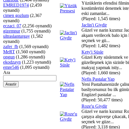
Yüzüklerin efendisi filmin
EMRED1974
(2,459
kostümlerini denemek iste
oynandi)
eski zamanlar...
cimen gozlum
(2,367
(Played: 1,545 times)
oynandi)
Jaclin'i Giydir
eczaci_07
(2,256 oynandi)
Güzel ve narin kızımız Ja
gizemnur
(1,755 oynandi)
akşam verilecek balo için 
ultraslanturgay
(1,582
seçmek ve gü...
oynandi)
(Played: 1,482 times)
zafer_fb
(1,569 oynandi)
MeRT
(1,560 oynandi)
Kety'i Süsle
ongun
(1,286 oynandi)
Güzel Kety süslenmek ve
ekodzayn
(1,223 oynandi)
güzelleşmek için sizinle bi
emre546
(1,095 oynandi)
makyaj yapmak istiy...
Ara
(Played: 1,660 times)
Nefis Pastalar Yap
Yeni Pastahanenizde çali
basliyorsunuz bu ilk günü
Engüzel pastalar ...
(Played: 50,477 times)
Roze'u Giydir
Güzel ve narin kızımız R
çarşıya alışverşe çıkacak, 
seçmek ve güze...
(Played: 3,118 times)