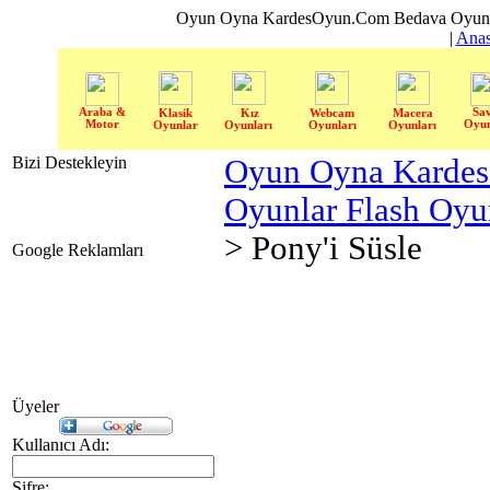
Oyun Oyna KardesOyun.Com Bedava Oyun 
|
Anas
Araba &
Sa
Klasik
Kız
Webcam
Macera
Motor
Oyun
Oyunlar
Oyunları
Oyunları
Oyunları
Bizi Destekleyin
Oyun Oyna Karde
Oyunlar Flash Oy
> Pony'i Süsle
Google Reklamları
Üyeler
Kullanıcı Adı:
Şifre: