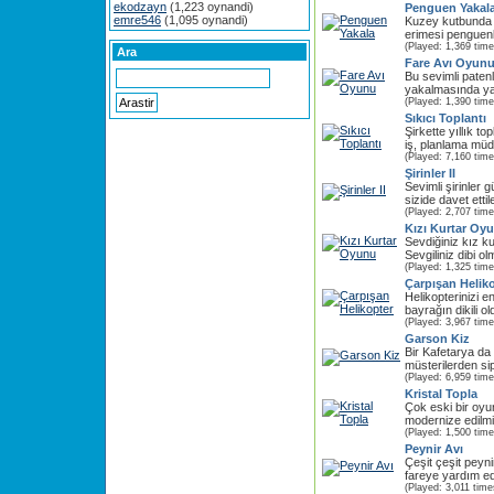
ekodzayn
(1,223 oynandi)
Penguen Yakal
emre546
(1,095 oynandi)
Kuzey kutbunda
erimesi penguenle
(Played: 1,369 time
Ara
Fare Avı Oyun
Bu sevimli patenl
yakalmasında ya
(Played: 1,390 time
Sıkıcı Toplantı
Şirkette yıllık to
iş, planlama müdü
(Played: 7,160 time
Şirinler II
Sevimli şirinler 
sizide davet ettil
(Played: 2,707 time
Kızı Kurtar Oy
Sevdiğiniz kız ku
Sevgiliniz dibi o
(Played: 1,325 time
Çarpışan Helik
Helikopterinizi 
bayrağın dikili o
(Played: 3,967 time
Garson Kiz
Bir Kafetarya d
müsterilerden sipa
(Played: 6,959 time
Kristal Topla
Çok eski bir o
modernize edilmiş
(Played: 1,500 time
Peynir Avı
Çeşit çeşit peyni
fareye yardım edi
(Played: 3,011 time