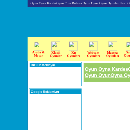
Oyun Oyna KardesOyun.Com Bedava Oyun Oyna Oyun Oyunlar Flash O
Araba &
Sa
Klasik
Kız
Webcam
Macera
Motor
Oyu
Oyunlar
Oyunları
Oyunları
Oyunları
Bizi Destekleyin
Oyun Oyna Kardes
Oyun OyunOyna Oyu
Google Reklamları