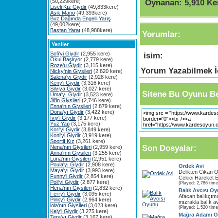
Oynanan:
5,910 Ke
(50,229kere)
Liseli Kız Giydir
(49,833kere)
Asik Mario
(49,393kere)
Buz Dağında Engelli Yarış
(49,002kere)
Bastan Yarat
(48,988kere)
Yorumlar:
Yeniler
Sofi'yi Giydir
(2,955 kere)
isim:
Okul Başlıyor
(2,779 kere)
Roze'u Giydir
(3,115 kere)
Yorum Yazabilmek İç
Nicky'nin Giysileri
(2,820 kere)
Salena'yı Giydir
(2,928 kere)
Keny'i Giydir
(3,316 kere)
Silviya Giydir
(3,027 kere)
Sitene Bu Oyunu Be
Uma'yı Giydir
(3,523 kere)
Jil'in Giysileri
(2,746 kere)
Enna'nın Giysileri
(2,879 kere)
Dona'yı Giydir
(3,422 kere)
Iviy'i Giydir
(3,177 kere)
Yüz Yap
(3,175 kere)
Kori'yi Giydir
(3,849 kere)
Koni'yi Giydir
(3,919 kere)
Sportif Kız
(3,261 kere)
Son Dosyalar:
Nena'nın Giysileri
(2,959 kere)
Anna'nın Giysileri
(3,255 kere)
Luna'nın Giysileri
(2,951 kere)
Poula'yı Giydir
(2,908 kere)
Ordek Avi
Maya'yı Giydir
(3,993 kere)
Delikten Cikan O
Funny'i Giydir
(2,854 kere)
Cekici Hareket Et
Poli'yi Giydir
(2,877 kere)
(Played: 2,786 time
Hena'nın Giysileri
(2,832 kere)
Balık Avcısı O
Ferry'i Giydir
(3,095 kere)
Afacan balıkçımı
Pinky'i Giydir
(2,964 kere)
mızrakla balık av
lola'nın Giysileri
(3,023 kere)
(Played: 1,520 time
Kely'i Giydir
(3,275 kere)
Mağra Adamı 
Tera'yı Giydir
(3,167 kere)