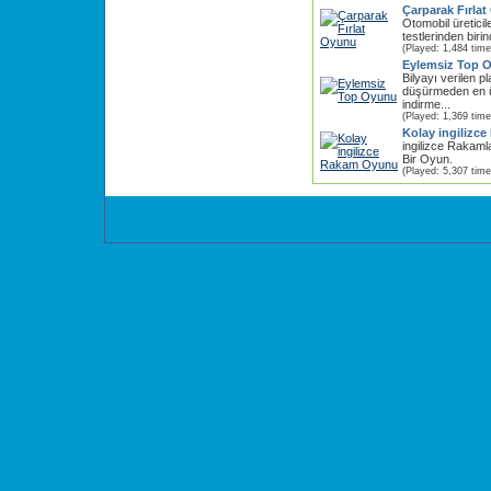
Çarparak Fırla
Otomobil üreticil
testlerinden birin
(Played: 1,484 time
Eylemsiz Top 
Bilyayı verilen p
düşürmeden en ü
indirme...
(Played: 1,369 time
Kolay ingilizc
ingilizce Rakam
Bir Oyun.
(Played: 5,307 time