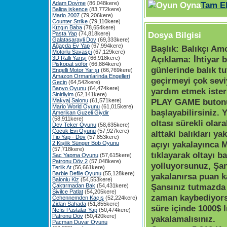
Adam Dovme
(86,048kere)
Tam E
Baliga iskence
(83,772kere)
Mario 2007
(79,206kere)
Counter Strike
(79,110kere)
Kızgın Baba
(78,654kere)
Dosya Bilgisi
Pasta Yap
(74,818kere)
Galatasarayli Dov
(69,333kere)
Ağaçda Ev Yap
(67,994kere)
Başlık:
Balıkçı Am
Motorlu Savasçi
(67,129kere)
Açıklama:
İhtiyar b
3D Ralli Yarışı
(66,918kere)
Piskopat söför
(66,884kere)
günlerinde balık tu
Engelli Motor Yarışı
(66,769kere)
Amazon Ormanlarinda Engelleri
geçirmeyi çok sevi
Gecin
(64,542kere)
Banyo Oyunu
(64,474kere)
yardım etmek iste
Sinirliyim
(62,141kere)
PLAY GAME buton
Makyaj Salonu
(61,571kere)
Mario World Oyunu
(61,015kere)
başlayabilirsiniz. Y
Amerikan Guzeli Giydir
(58,911kere)
oltası sürekli olara
Dev Teker Oyunu
(58,635kere)
Çocuk Evi Oyunu
(57,927kere)
alttaki balıkları ya
Tip Yap - Döv
(57,853kere)
açıyı yakalayınca 
2 Kişilik Sünger Bob Oyunu
(57,718kere)
tıklayarak oltayı b
Sac Yapma Oyunu
(57,615kere)
Patronu Döv 2
(57,048kere)
yolluyorsunuz, Şan
Terlik At
(56,661kere)
Barbie Defile Oyunu
(55,128kere)
yakalanırsa puan 
Balonlu Kiz
(54,553kere)
Şansınız tutmazda
Çaktırmadan Bak
(54,431kere)
Sivilce Patlat
(54,205kere)
zaman kaybediyors
Cehennemden Kaçış
(52,224kere)
Zidan Sahada
(51,855kere)
süre içinde 1000$ l
Nefis Pastalar Yap
(50,474kere)
Patronu Döv
(50,420kere)
yakalamalısınız.
Pacman Duvar Oyunu