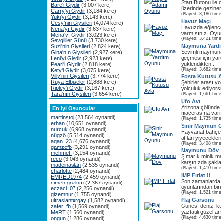
Start Butonu ile 
Bare'i Giydir
(3,007 kere)
üzerinde gezinen
Carry'yi Giydir
(3,184 kere)
(Played: 3,186 time
Yuki'yi Giydir
(3,143 kere)
Havuz Maçı
Cesy'nin Giysileri
(4,074 kere)
Havuzda eğlence
Nena'yı Giydir
(3,637 kere)
varmısınız. Oyun
Mena'yı Giydir
(3,023 kere)
(Played: 3,421 time
Sevgililer Günü
(3,730 kere)
Maymuna Yard
Suzi'nin Giysileri
(2,824 kere)
Sevimli maymun
Gina'nın Giysileri
(2,927 kere)
geçmesi için ya
Leni'yi Giydir
(2,923 kere)
yüklendikten...
Pearl'i Giydir
(2,818 kere)
(Played: 3,682 time
Kety'i Giydir
(3,075 kere)
Villy'nin Giysileri
(3,774 kere)
Posta Kutusu A
Rüya Elbiseler
(2,888 kere)
Şehirler arası yo
Ripley'i Giydir
(3,167 kere)
yolculuk ediyors
Tara'nın Giysileri
(3,654 kere)
(Played: 1,661 time
Ufo Avı
Arizona çölünde y
En iyi Oyuncular
macerasına varmı
martinstoj
(23,564 oynandi)
(Played: 1,735 time
erhan
(10,651 oynandi)
Sinir Maymun 
nurcuk
(6,968 oynandi)
Hayvanat bahçe
nügzö
(5,514 oynandi)
atılan yiyecekler
aqan_23
(4,676 oynandi)
(Played: 3,408 time
gamzefb
(3,291 oynandi)
Maymunu Döv
mehmet.
(3,154 oynandi)
Şımarık minik ma
reco
(3,043 oynandi)
karşınızda şaklab
madeinaslan
(2,535 oynandi)
(Played: 1,410 time
charlotte
(2,484 oynandi)
IMP Fırlat !!
EMRED1974
(2,459 oynandi)
Son zamanlarda ç
cimen gozlum
(2,367 oynandi)
oyunlarından biri.
eczaci_07
(2,256 oynandi)
(Played: 1,521 time
gizemnur
(1,755 oynandi)
Plaj Garsonu
ultraslanturgay
(1,582 oynandi)
Günes, deniz, kums
zafer_fb
(1,569 oynandi)
yaztatili güzel am
MeRT
(1,560 oynandi)
(Played: 4,630 time
ongun
(1,286 oynandi)