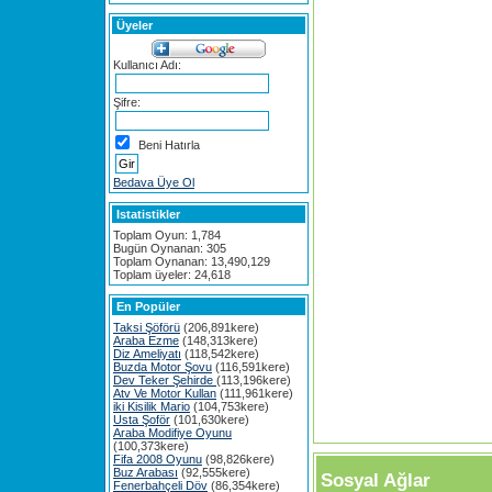
Üyeler
Kullanıcı Adı:
Şifre:
Beni Hatırla
Bedava Üye Ol
Istatistikler
Toplam Oyun: 1,784
Bugün Oynanan: 305
Toplam Oynanan: 13,490,129
Toplam üyeler: 24,618
En Popüler
Taksi Şöförü
(206,891kere)
Araba Ezme
(148,313kere)
Diz Ameliyatı
(118,542kere)
Buzda Motor Şovu
(116,591kere)
Dev Teker Şehirde
(113,196kere)
Atv Ve Motor Kullan
(111,961kere)
iki Kisilik Mario
(104,753kere)
Usta Şoför
(101,630kere)
Araba Modifiye Oyunu
(100,373kere)
Fifa 2008 Oyunu
(98,826kere)
Buz Arabası
(92,555kere)
Sosyal Ağlar
Fenerbahçeli Döv
(86,354kere)