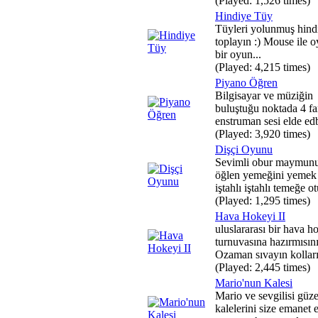
(Played: 1,526 times)
Hindiye Tüy
Tüyleri yolunmuş hind
toplayın :) Mouse ile 
bir oyun...
(Played: 4,215 times)
Piyano Öğren
Bilgisayar ve müziğin
buluştuğu noktada 4 fa
enstruman sesi elde edb
(Played: 3,920 times)
Dişçi Oyunu
Sevimli obur maymun
öğlen yemeğini yemek 
iştahlı iştahlı temeğe otu
(Played: 1,295 times)
Hava Hokeyi II
uluslararası bir hava h
turnuvasına hazırmısını
Ozaman sıvayın kolları
(Played: 2,445 times)
Mario'nun Kalesi
Mario ve sevgilisi güze
kalelerini size emanet et