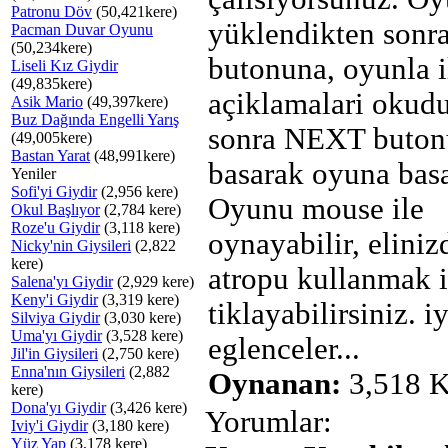
Patronu Döv
(50,421kere)
yüklendikten son
Pacman Duvar Oyunu
(50,234kere)
butonuna, oyunla i
Liseli Kız Giydir
(49,835kere)
açiklamalari okud
Asik Mario
(49,397kere)
Buz Dağında Engelli Yarış
sonra NEXT buton
(49,005kere)
Bastan Yarat
(48,991kere)
basarak oyuna basa
Yeniler
Sofi'yi Giydir
(2,956 kere)
Oyunu mouse ile
Okul Başlıyor
(2,784 kere)
Roze'u Giydir
(3,118 kere)
oynayabilir, eliniz
Nicky'nin Giysileri
(2,822
kere)
atropu kullanmak i
Salena'yı Giydir
(2,929 kere)
Keny'i Giydir
(3,319 kere)
tiklayabilirsiniz. iy
Silviya Giydir
(3,030 kere)
Uma'yı Giydir
(3,528 kere)
eglenceler...
Jil'in Giysileri
(2,750 kere)
Enna'nın Giysileri
(2,882
Oynanan:
3,518 K
kere)
Dona'yı Giydir
(3,426 kere)
Yorumlar:
Iviy'i Giydir
(3,180 kere)
Yüz Yap
(3,178 kere)