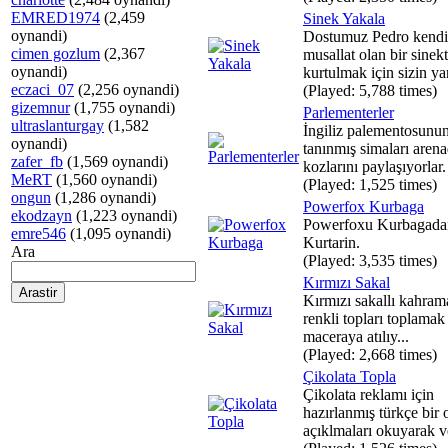
EMRED1974
(2,459
Sinek Yakala
oynandi)
Dostumuz Pedro kendi
cimen gozlum
(2,367
musallat olan bir sinek
oynandi)
kurtulmak için sizin yar
eczaci_07
(2,256 oynandi)
(Played: 5,788 times)
gizemnur
(1,755 oynandi)
Parlementerler
ultraslanturgay
(1,582
İngiliz palementosunu
oynandi)
tanınmış simaları aren
zafer_fb
(1,569 oynandi)
kozlarını paylaşıyorlar.
MeRT
(1,560 oynandi)
(Played: 1,525 times)
ongun
(1,286 oynandi)
Powerfox Kurbaga
ekodzayn
(1,223 oynandi)
Powerfoxu Kurbagada
emre546
(1,095 oynandi)
Kurtarin.
Ara
(Played: 3,535 times)
Kırmızı Sakal
Kırmızı sakallı kahra
renkli topları toplamak 
maceraya atılıy...
(Played: 2,668 times)
Çikolata Topla
Çikolata reklamı için
hazırlanmış türkçe bir 
açıklmaları okuyarak ve