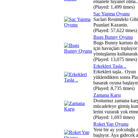
emanete hıyanet olma..
(Played: 1,499 times)
Sac Yapma Oyunu
Saclari Resimdeki Gib
Puanlari Kazanin.
(Played: 57,622 times)
Bugs Bunny Oyunu
Bugs Bunny karnını 
için havuçları topluyor
yöntuşlarını kullanarak 
(Played: 13,075 times)
Erkekleri Taşla ..
Erkekleri taşla.. Oyun
yüklendikten sonra Pla
basarak oyuna başlayın.
(Played: 8,735 times)
Zamana Karşı
Dostumuz zamana karşı
mücadeleye girmiş kum
lerini vurarak yok etme
(Played: 1,693 times)
Roket Yap Oyunu
Yeni bir ay yolculuğu 
başlıyor. Aya gidecek a