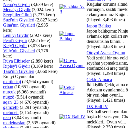
Kuğular koruma altında
Nena'yı Giydir
(3,639 kere)
vurmayın. sazlık mevk
Mena'yı Giydir
(3,024 kere)
avlanıyorsunuz Kuğu..
Sevgililer Günü
(3,733 kere)
(Played: 3,493 times)
Suzi'nin Giysileri
(2,827 kere)
Gina'nın Giysileri
(2,935
Japon Balıkçı
kere)
Japon balıkçımız Ninju
Leni'yi Giydir
(2,927 kere)
avlamak için kolları sı
Pearl'i Giydir
(2,825 kere)
denizaltısına binmi...
Kety'i Giydir
(3,078 kere)
(Played: 4,628 times)
Villy'nin Giysileri
(3,776
Otoyol Avcısı Oyunu
kere)
Yedi şeritli bir oto yol
Rüya Elbiseler
(2,890 kere)
seyehat yapmaktasınız,
Ripley'i Giydir
(3,169 kere)
etrafınızdaki araç trafiği
Tara'nın Giysileri
(3,660 kere)
(Played: 1,398 times)
En iyi Oyuncular
Çekiç Atmaca
martinstoj
(23,564 oynandi)
İki kişilik Çekiç atma 
erhan
(10,651 oynandi)
Atletizm oyunlarında 
nurcuk
(6,968 oynandi)
bir yeri olan oyunl...
nügzö
(5,514 oynandi)
(Played: 1,421 times)
aqan_23
(4,676 oynandi)
DX Ball IV
gamzefb
(3,291 oynandi)
DX ball serisi oyunlar
mehmet.
(3,154 oynandi)
başka bir versiyon, Cha
reco
(3,043 oynandi)
melekleri.. Oyun yü...
madeinaslan
(2,535 oynandi)
(Played: 2,350 times)
charlotte
(2,484 oynandi)