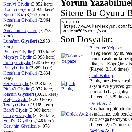
Yorum Yazabilmek
Kori'yi Giydir
(3,852 kere)
Koni'yi Giydir
(3,923 kere)
Sitene Bu Oyunu B
Sportif Kız
(3,265 kere)
Nena'nın Giysileri
(2,964
kere)
Anna'nın Giysileri
(3,258
kere)
Son Dosyalar:
Luna'nın Giysileri
(2,953
kere)
Balon ve Yelpaze
Poula'yı Giydir
(2,915 kere)
Bu eğlenceli oyun, ba
Maya'yı Giydir
(3,998 kere)
ucunda asılı bir köpeci
Funny'i Giydir
(2,856 kere)
hikayesi. Köpeğimiz ba
Poli'yi Giydir
(2,882 kere)
(Played: 2,310 times)
Hena'nın Giysileri
(2,834
Çinli Balıkçı
kere)
Balıkçımız denize açıl
Ferry'i Giydir
(3,098 kere)
akşam eve yiyecek gö
Pinky'i Giydir
(2,972 kere)
için canla başla çalışı...
lola'nın Giysileri
(3,026 kere)
(Played: 1,329 times)
Kely'i Giydir
(3,279 kere)
Ördek Avı2
Tera'yı Giydir
(3,169 kere)
Kasabanın gölünde ör
Bare'i Giydir
(3,009 kere)
avındasınız, çok bereket
Carry'yi Giydir
(3,186 kere)
av olacağa benziyor. O.
Yuki'yi Giydir
(3,146 kere)
(Played: 2,675 times)
Cesy'nin Giysileri
(4,076
Sazlıkta Av !!
kere)