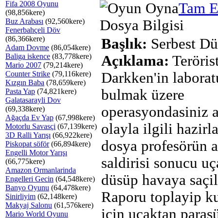
Fifa 2008 Oyunu
Tam E
(98,856kere)
Buz Arabası
(92,560kere)
Dosya Bilgisi
Fenerbahçeli Döv
(86,366kere)
Başlık:
Serbest D
Adam Dovme
(86,054kere)
Baliga iskence
(83,778kere)
Açıklama:
Teröris
Mario 2007
(79,214kere)
Counter Strike
(79,116kere)
Darkken'in laborat
Kızgın Baba
(78,659kere)
bulmak üzere
Pasta Yap
(74,821kere)
Galatasarayli Dov
operasyondasiniz 
(69,338kere)
Ağaçda Ev Yap
(67,998kere)
olayla ilgili hazirl
Motorlu Savasçi
(67,139kere)
3D Ralli Yarışı
(66,922kere)
dosya profesörün a
Piskopat söför
(66,894kere)
Engelli Motor Yarışı
saldirisi sonucu u
(66,775kere)
Amazon Ormanlarinda
düsüp havaya saçil
Engelleri Gecin
(64,548kere)
Banyo Oyunu
(64,478kere)
Raporu toplayip k
Sinirliyim
(62,148kere)
Makyaj Salonu
(61,576kere)
için uçaktan parasü
Mario World Oyunu