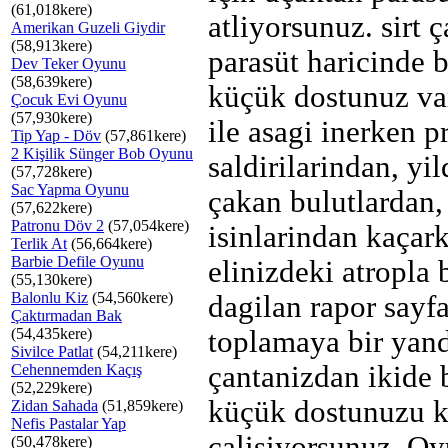
(61,018kere)
atliyorsunuz. sirt 
Amerikan Guzeli Giydir
(58,913kere)
parasüt haricinde b
Dev Teker Oyunu
(58,639kere)
küçük dostunuz var
Çocuk Evi Oyunu
(57,930kere)
ile asagi inerken p
Tip Yap - Döv
(57,861kere)
2 Kişilik Sünger Bob Oyunu
saldirilarindan, yi
(57,728kere)
Sac Yapma Oyunu
çakan bulutlardan
(57,622kere)
Patronu Döv 2
(57,054kere)
isinlarindan kaçar
Terlik At
(56,664kere)
Barbie Defile Oyunu
elinizdeki atropla 
(55,130kere)
Balonlu Kiz
(54,560kere)
dagilan rapor sayfa
Çaktırmadan Bak
(54,435kere)
toplamaya bir yand
Sivilce Patlat
(54,211kere)
çantanizdan ikide 
Cehennemden Kaçış
(52,229kere)
küçük dostunuzu 
Zidan Sahada
(51,859kere)
Nefis Pastalar Yap
çalisiyorsunuz. O
(50,478kere)