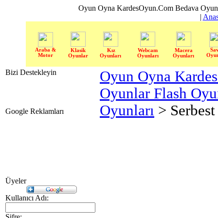
Oyun Oyna KardesOyun.Com Bedava Oyun 
|
Anas
Araba &
Sa
Klasik
Kız
Webcam
Macera
Motor
Oyun
Oyunlar
Oyunları
Oyunları
Oyunları
Bizi Destekleyin
Oyun Oyna Karde
Oyunlar Flash Oy
Oyunları
> Serbes
Google Reklamları
Üyeler
Kullanıcı Adı:
Şifre: