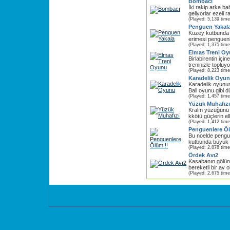
Bombacı
İki rakip arka b
geliyorlar ezeli 
(Played: 5,139 time
Penguen Yakal
Kuzey kutbunda
erimesi penguenle
(Played: 1,375 time
Elmas Treni O
Birlabirentin için
treninizle topluy
(Played: 8,223 time
Karadelik Oyu
Karadelik oyunu
Ball oyunu gibi dü
(Played: 1,457 time
Yüzük Muhafızı
Kralın yüzüğünü 
kkötü güçlerin el
(Played: 1,412 time
Penguenlere Öl
Bu noelde pengue
kutbunda büyük k
(Played: 2,878 time
Ördek Avı2
Kasabanın gölün
bereketli bir av 
(Played: 2,675 time