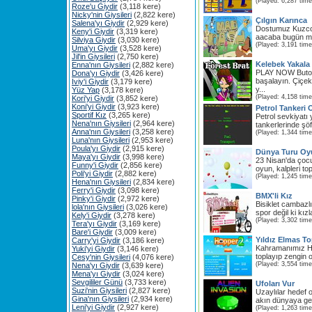
(Played: 6,287 time
Roze'u Giydir
(3,118 kere)
Nicky'nin Giysileri
(2,822 kere)
Çılgın Karınca
Salena'yı Giydir
(2,929 kere)
Dostumuz Kuzco'
Keny'i Giydir
(3,319 kere)
aacaba bugün mel
Silviya Giydir
(3,030 kere)
(Played: 3,191 time
Uma'yı Giydir
(3,528 kere)
Jil'in Giysileri
(2,750 kere)
Kelebek Yakal
Enna'nın Giysileri
(2,882 kere)
PLAY NOW Buto
Dona'yı Giydir
(3,426 kere)
başalayın. Çiçek
Iviy'i Giydir
(3,179 kere)
y...
Yüz Yap
(3,178 kere)
(Played: 4,158 time
Kori'yi Giydir
(3,852 kere)
Koni'yi Giydir
(3,923 kere)
Petrol Tankeri
Sportif Kız
(3,265 kere)
Petrol sevkiyatı 
Nena'nın Giysileri
(2,964 kere)
tankerlerinde şöf
Anna'nın Giysileri
(3,258 kere)
(Played: 1,344 time
Luna'nın Giysileri
(2,953 kere)
Poula'yı Giydir
(2,915 kere)
Dünya Turu O
Maya'yı Giydir
(3,998 kere)
23 Nisan'da çocuk
Funny'i Giydir
(2,856 kere)
oyun, kalpleri to
Poli'yi Giydir
(2,882 kere)
(Played: 1,245 time
Hena'nın Giysileri
(2,834 kere)
Ferry'i Giydir
(3,098 kere)
BMX'li Kız
Pinky'i Giydir
(2,972 kere)
Bisiklet cambazl
lola'nın Giysileri
(3,026 kere)
spor değil ki kızla
Kely'i Giydir
(3,278 kere)
(Played: 3,302 time
Tera'yı Giydir
(3,169 kere)
Bare'i Giydir
(3,009 kere)
Yıldız Elmas To
Carry'yi Giydir
(3,186 kere)
Kahramanımız Hoo
Yuki'yi Giydir
(3,146 kere)
toplayıp zengin ol
Cesy'nin Giysileri
(4,076 kere)
(Played: 3,554 time
Nena'yı Giydir
(3,639 kere)
Mena'yı Giydir
(3,024 kere)
Sevgililer Günü
(3,733 kere)
Ufoları Vur
Suzi'nin Giysileri
(2,827 kere)
Uzaylılar hedef 
Gina'nın Giysileri
(2,934 kere)
akın dünyaya gel
Leni'yi Giydir
(2,927 kere)
(Played: 1,263 time