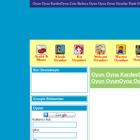
Oyun Oyna KardesOyun.Com Bedava Oyun Oyna Oyun Oyunlar Flash O
Araba &
Sa
Klasik
Kız
Webcam
Macera
Motor
Oyu
Oyunlar
Oyunları
Oyunları
Oyunları
Bizi Destekleyin
Oyun Oyna Kardes
Oyun OyunOyna Oyu
Google Reklamları
Üyeler
Kullanıcı Adı:
Şifre: