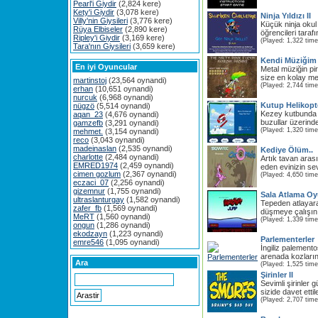
Pearl'i Giydir
(2,824 kere)
Kety'i Giydir
(3,078 kere)
Ninja Yıldızı II
Villy'nin Giysileri
(3,776 kere)
Küçük ninja okul
Rüya Elbiseler
(2,890 kere)
öğrencileri tarafı
Ripley'i Giydir
(3,169 kere)
(Played: 1,322 time
Tara'nın Giysileri
(3,659 kere)
Kendi Müziğim
En iyi Oyuncular
Metal müziğin pir
size en kolay me
martinstoj
(23,564 oynandi)
(Played: 2,744 time
erhan
(10,651 oynandi)
nurcuk
(6,968 oynandi)
Kutup Helikopt
nügzö
(5,514 oynandi)
Kezey kutbunda 
aqan_23
(4,676 oynandi)
buzullar üzerinde
gamzefb
(3,291 oynandi)
(Played: 1,320 time
mehmet.
(3,154 oynandi)
reco
(3,043 oynandi)
madeinaslan
(2,535 oynandi)
Kediye Ölüm..
charlotte
(2,484 oynandi)
Artık tavan ara
EMRED1974
(2,459 oynandi)
eden evinizin sev
cimen gozlum
(2,367 oynandi)
(Played: 4,650 time
eczaci_07
(2,256 oynandi)
gizemnur
(1,755 oynandi)
Sala Atlama O
ultraslanturgay
(1,582 oynandi)
Tepeden atlayara
zafer_fb
(1,569 oynandi)
düşmeye çalışın
MeRT
(1,560 oynandi)
(Played: 1,339 time
ongun
(1,286 oynandi)
ekodzayn
(1,223 oynandi)
Parlementerler
emre546
(1,095 oynandi)
İngiliz palement
arenada kozların
Ara
(Played: 1,525 time
Şirinler II
Sevimli şirinler 
sizide davet ettil
(Played: 2,707 time