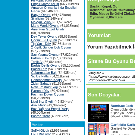
Piskopat söför
(66,893kere)
Engelli Motor Yarışı
(66,775kere)
Başlık:
Kopek Odi
Amazon Ormanlarinda Engelleri
Açıklama:
Toplari Yakalamay
Gecin
(64,548kere)
Edin. Mause ile Odiyi Ziplati
Banyo Oyunu
(64,478kere)
Oynanan:
6,067 Kere
Sinirliyim
(62,148kere)
Makyaj Salonu
(61,576kere)
Mario World Oyunu
(61,018kere)
Amerikan Guzeli Giydir
(58,913kere)
Yorumlar:
Dev Teker Oyunu
(58,639kere)
Çocuk Evi Oyunu
(57,930kere)
Tip Yap - Döv
(57,861kere)
Yorum Yazabilmek İç
2 Kişilik Sünger Bob Oyunu
(57,727kere)
Sac Yapma Oyunu
(57,622kere)
Patronu Döv 2
(57,053kere)
Sitene Bu Oyunu Be
Terlik At
(56,664kere)
Barbie Defile Oyunu
(55,130kere)
Balonlu Kiz
(54,559kere)
Çaktırmadan Bak
(54,435kere)
Sivilce Patlat
(54,211kere)
Cehennemden Kaçış
(52,229kere)
Zidan Sahada
(51,859kere)
Nefis Pastalar Yap
(50,477kere)
Patronu Döv
(50,421kere)
Son Dosyalar:
Pacman Duvar Oyunu
(50,233kere)
Liseli Kız Giydir
(49,834kere)
Asik Mario
(49,397kere)
Bombacı Jack
Buz Dağında Engelli Yarış
Oyun yüklendikt
(49,004kere)
tuşlarıyla Jack'i
Bastan Yarat
(48,991kere)
(Played: 2,896 time
Yeniler
Garfieldle Kari
Garfield Ve Diger
Sofi'yi Giydir
(2,956 kere)
Cizin.
Okul Başlıyor
(2,784 kere)