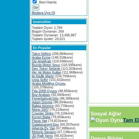
Beni Hatırla
Bedava Üye Ol
Istatistikler
Toplam Oyun: 1,784
Bugün Oynanan: 269
Toplam Oynanan: 13,495,987
Toplam üyeler: 24,621
En Popüler
Taksi Şöförü
(206,894kere)
Araba Ezme
(148,318kere)
Diz Ameliyatı
(118,546kere)
Buzda Motor Şovu
(116,595kere)
Dev Teker Şehirde
(113,203kere)
Atv Ve Motor Kullan
(111,968kere)
iki Kisilik Mario
(104,759kere)
Usta Şoför
(101,632kere)
Araba Modifiye Oyunu
(100,378kere)
Fifa 2008 Oyunu
(98,856kere)
Buz Arabası
(92,560kere)
Fenerbahçeli Döv
(86,366kere)
Adam Dovme
(86,054kere)
Baliga iskence
(83,778kere)
Mario 2007
(79,214kere)
Sosyal Ağlar
Counter Strike
(79,116kere)
Kızgın Baba
(78,659kere)
Tam E
Pasta Yap
(74,821kere)
Galatasarayli Dov
(69,337kere)
Ağaçda Ev Yap
(67,998kere)
Motorlu Savasçi
(67,138kere)
3D Ralli Yarışı
(66,922kere)
Dosya Bilgisi