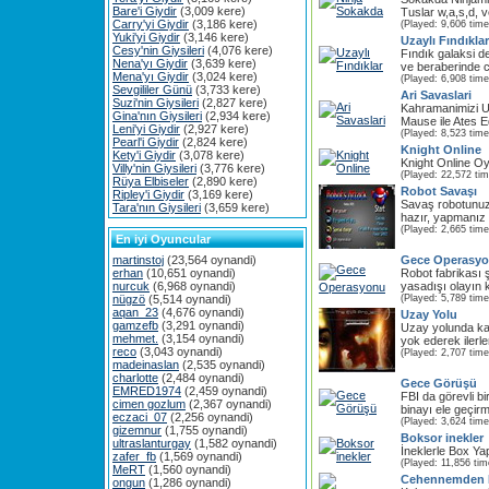
Bare'i Giydir
(3,009 kere)
Tuslar w,a,s,d, ve
Carry'yi Giydir
(3,186 kere)
(Played: 9,606 time
Yuki'yi Giydir
(3,146 kere)
Uzaylı Fındıklar
Cesy'nin Giysileri
(4,076 kere)
Fındık galaksi 
Nena'yı Giydir
(3,639 kere)
ve beraberinde ca
Mena'yı Giydir
(3,024 kere)
(Played: 6,908 time
Sevgililer Günü
(3,733 kere)
Ari Savaslari
Suzi'nin Giysileri
(2,827 kere)
Kahramanimizi Uc
Gina'nın Giysileri
(2,934 kere)
Mause ile Ates Ed
Leni'yi Giydir
(2,927 kere)
(Played: 8,523 time
Pearl'i Giydir
(2,824 kere)
Knight Online
Kety'i Giydir
(3,078 kere)
Knight Online O
Villy'nin Giysileri
(3,776 kere)
(Played: 22,572 ti
Rüya Elbiseler
(2,890 kere)
Robot Savaşı
Ripley'i Giydir
(3,169 kere)
Savaş robotunu
Tara'nın Giysileri
(3,659 kere)
hazır, yapmanız
(Played: 2,665 time
En iyi Oyuncular
martinstoj
(23,564 oynandi)
Gece Operasy
erhan
(10,651 oynandi)
Robot fabrikası 
nurcuk
(6,968 oynandi)
yasadışı olayın k
nügzö
(5,514 oynandi)
(Played: 5,789 time
aqan_23
(4,676 oynandi)
Uzay Yolu
gamzefb
(3,291 oynandi)
Uzay yolunda ka
mehmet.
(3,154 oynandi)
yok ederek ilerl
reco
(3,043 oynandi)
(Played: 2,707 time
madeinaslan
(2,535 oynandi)
charlotte
(2,484 oynandi)
Gece Görüşü
EMRED1974
(2,459 oynandi)
FBI da görevli bir
cimen gozlum
(2,367 oynandi)
binayı ele geçirmi
eczaci_07
(2,256 oynandi)
(Played: 3,624 time
gizemnur
(1,755 oynandi)
Boksor inekler
ultraslanturgay
(1,582 oynandi)
İneklerle Box Yap
zafer_fb
(1,569 oynandi)
(Played: 11,856 tim
MeRT
(1,560 oynandi)
Cehennemden 
ongun
(1,286 oynandi)