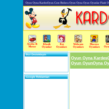
Oyun Oyna KardesOyun.Com Bedava Oyun Oyna Oyun Oyunlar Flash O
Araba &
Sa
Klasik
Kız
Webcam
Macera
Motor
Oyu
Oyunlar
Oyunları
Oyunları
Oyunları
Bizi Destekleyin
Oyun Oyna Kardes
Oyun OyunOyna Oyu
Google Reklamları