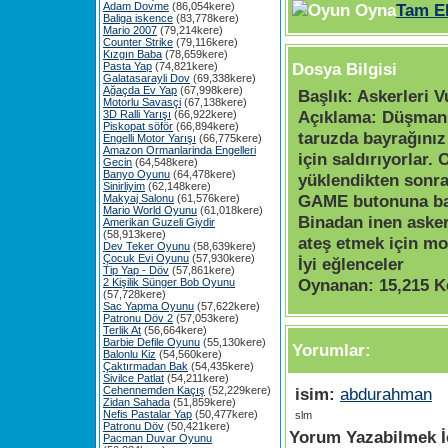
Adam Dovme
(86,054kere)
Tam E
Baliga iskence
(83,778kere)
Mario 2007
(79,214kere)
Counter Strike
(79,116kere)
Kızgın Baba
(78,659kere)
Dosya Bilgisi
Pasta Yap
(74,821kere)
Galatasarayli Dov
(69,338kere)
Ağaçda Ev Yap
(67,998kere)
Başlık:
Askerleri Vu
Motorlu Savasçi
(67,138kere)
Açıklama:
Düşman b
3D Ralli Yarışı
(66,922kere)
Piskopat söför
(66,894kere)
taruzda bayrağınız
Engelli Motor Yarışı
(66,775kere)
Amazon Ormanlarinda Engelleri
için saldırıyorlar.
Gecin
(64,548kere)
Banyo Oyunu
(64,478kere)
yüklendikten sonr
Sinirliyim
(62,148kere)
GAME butonuna baş
Makyaj Salonu
(61,576kere)
Mario World Oyunu
(61,018kere)
Binadan inen asker
Amerikan Guzeli Giydir
(58,913kere)
ateş etmek için mo
Dev Teker Oyunu
(58,639kere)
Çocuk Evi Oyunu
(57,930kere)
İyi eğlenceler
Tip Yap - Döv
(57,861kere)
Oynanan:
15,215 K
2 Kişilik Sünger Bob Oyunu
(57,728kere)
Sac Yapma Oyunu
(57,622kere)
Patronu Döv 2
(57,053kere)
Terlik At
(56,664kere)
Barbie Defile Oyunu
(55,130kere)
Yorumlar:
Balonlu Kiz
(54,560kere)
Çaktırmadan Bak
(54,435kere)
Sivilce Patlat
(54,211kere)
Cehennemden Kaçış
(52,229kere)
isim:
abdurahman
Zidan Sahada
(51,859kere)
Nefis Pastalar Yap
(50,477kere)
slm
Patronu Döv
(50,421kere)
Yorum Yazabilmek İç
Pacman Duvar Oyunu