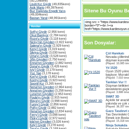
(50,234kere)
Liseli Kız Giydir
(49,835kere)
Asik Mario
(49,397kere)
Sitene Bu Oyunu Be
Buz Dağında Engelli Yarış
(49,004kere)
Bastan Yarat
(48,991kere)
Yeniler
Sofi'yi Giydir
(2,956 kere)
Okul Başlıyor
(2,784 kere)
Roze'u Giydir
(3,118 kere)
Son Dosyalar:
Nicky'nin Giysileri
(2,822 kere)
Salena'yı Giydir
(2,929 kere)
Keny'i Giydir
(3,319 kere)
Silviya Giydir
(3,030 kere)
Çöl Harekatı
Uma'yı Giydir
(3,528 kere)
Nevada çöllerin
Jil'in Giysileri
(2,750 kere)
düşman kuvvetler
Enna'nın Giysileri
(2,882 kere)
(Played: 10,085 ti
Dona'yı Giydir
(3,426 kere)
Yıl 1520
Iviy'i Giydir
(3,179 kere)
Oyun 1520 yılın
Yüz Yap
(3,178 kere)
başlıyor. Mızraklı
Kori'yi Giydir
(3,852 kere)
(Played: 7,010 time
Koni'yi Giydir
(3,923 kere)
Tankları Vur !!
Sportif Kız
(3,265 kere)
Düşman birlikleri 
Nena'nın Giysileri
(2,964 kere)
desteklerini güçl
Anna'nın Giysileri
(3,258 kere)
(Played: 3,698 time
Luna'nın Giysileri
(2,953 kere)
SWAT 3D
Poula'yı Giydir
(2,915 kere)
Açıklık bir arazi
Maya'yı Giydir
(3,998 kere)
yakında ve çok u
Funny'i Giydir
(2,856 kere)
(Played: 38,357 ti
Poli'yi Giydir
(2,882 kere)
Gazo Tasdevri 
Hena'nın Giysileri
(2,834 kere)
Tas Devrindeki 
Ferry'i Giydir
(3,098 kere)
Etmek icin Boslu
Pinky'i Giydir
(2,972 kere)
(Played: 15,318 ti
lola'nın Giysileri
(3,026 kere)
Kely'i Giydir
(3,278 kere)
Ninja Sokakda
Tera'yı Giydir
(3,169 kere)
Sokakda Ninjami