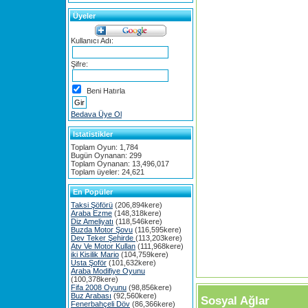
Üyeler
Kullanıcı Adı:
Şifre:
Beni Hatırla
Bedava Üye Ol
Istatistikler
Toplam Oyun: 1,784
Bugün Oynanan: 299
Toplam Oynanan: 13,496,017
Toplam üyeler: 24,621
En Popüler
Taksi Şöförü
(206,894kere)
Araba Ezme
(148,318kere)
Diz Ameliyatı
(118,546kere)
Buzda Motor Şovu
(116,595kere)
Dev Teker Şehirde
(113,203kere)
Atv Ve Motor Kullan
(111,968kere)
iki Kisilik Mario
(104,759kere)
Usta Şoför
(101,632kere)
Araba Modifiye Oyunu
(100,378kere)
Fifa 2008 Oyunu
(98,856kere)
Buz Arabası
(92,560kere)
Sosyal Ağlar
Fenerbahçeli Döv
(86,366kere)