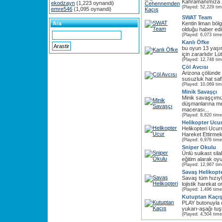
Kahramanımıza Z
ekodzayn
(1,223 oynandi)
(Played: 52,229 ti
emre546
(1,095 oynandi)
SWAT Team
Ara
Kentin liman bölg
olduğu haber edi
(Played: 6,073 time
Kanlı Öfke
bu oyun 13 yaşı
için zararlıdır Lü
(Played: 12,748 ti
Çöl Avcısı
Arizona çölünde 
susuzluk hat saf
(Played: 10,069 ti
Minik Savaşçı
Minik savaşçımız
düşmanlarına m
macerası...
(Played: 8,820 time
Helikopter Ucu
Helikopteri Ucur
Hareket Ettirmek 
(Played: 6,976 time
Sniper Okulu
Ünlü suikast sila
eğitim alarak oy
(Played: 12,967 ti
Savaş Helikopte
Savaş tüm hızıyl
lojistik harekat 
(Played: 1,496 time
Kutuptan Kaçı
PLAY butonuyla 
yukarı-aşağı tuşl
(Played: 4,504 time