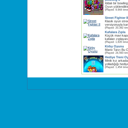
İddalı bir bowlin
Oyun yüklendikten
(Played: 9,944 time
Street Fighter II
Klasik oyun stre
versiyonuyla kar
(Played: 20,392 ti
Kafalara Zıpla
Küçük mavi kapak
kafaları zıplayar
(Played: 1,635 time
Kirby Oyunu
Mario Tarzı Bu 
(Played: 24,593 ti
Hediye Treni O
Minik kız arkadaş
yolladığığı hediye
(Played: 1,454 time