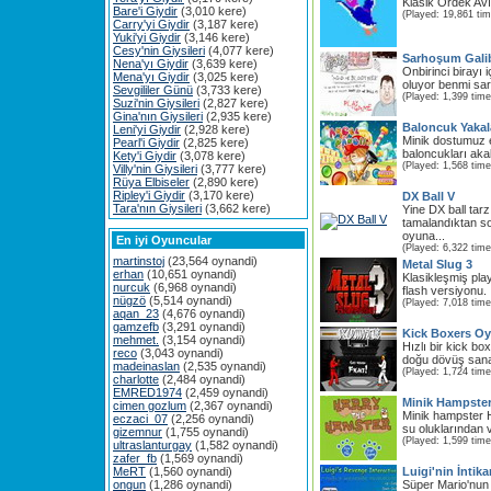
Klasik Ördek Av
Bare'i Giydir
(3,010 kere)
(Played: 19,861 ti
Carry'yi Giydir
(3,187 kere)
Yuki'yi Giydir
(3,146 kere)
Cesy'nin Giysileri
(4,077 kere)
Sarhoşum Gali
Nena'yı Giydir
(3,639 kere)
Onbirinci birayı
Mena'yı Giydir
(3,025 kere)
oluyor benmi sa
Sevgililer Günü
(3,733 kere)
(Played: 1,399 time
Suzi'nin Giysileri
(2,827 kere)
Gina'nın Giysileri
(2,935 kere)
Baloncuk Yakal
Leni'yi Giydir
(2,928 kere)
Minik dostumuz e
Pearl'i Giydir
(2,825 kere)
baloncukları aka
Kety'i Giydir
(3,078 kere)
(Played: 1,568 time
Villy'nin Giysileri
(3,777 kere)
Rüya Elbiseler
(2,890 kere)
Ripley'i Giydir
(3,170 kere)
DX Ball V
Tara'nın Giysileri
(3,662 kere)
Yine DX ball tar
tamalandıktan s
oyuna...
En iyi Oyuncular
(Played: 6,322 time
martinstoj
(23,564 oynandi)
Metal Slug 3
erhan
(10,651 oynandi)
Klasikleşmiş pla
nurcuk
(6,968 oynandi)
flash versiyonu. İl
nügzö
(5,514 oynandi)
(Played: 7,018 time
aqan_23
(4,676 oynandi)
gamzefb
(3,291 oynandi)
Kick Boxers O
mehmet.
(3,154 oynandi)
Hızlı bir kick b
reco
(3,043 oynandi)
doğu dövüş sanat
madeinaslan
(2,535 oynandi)
(Played: 1,724 time
charlotte
(2,484 oynandi)
EMRED1974
(2,459 oynandi)
Minik Hampste
cimen gozlum
(2,367 oynandi)
Minik hampster H
eczaci_07
(2,256 oynandi)
su oluklarından 
gizemnur
(1,755 oynandi)
(Played: 1,599 time
ultraslanturgay
(1,582 oynandi)
zafer_fb
(1,569 oynandi)
MeRT
(1,560 oynandi)
Luigi'nin İntik
ongun
(1,286 oynandi)
Süper Mario'nun