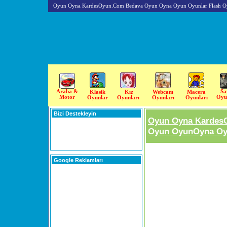
Oyun Oyna KardesOyun.Com Bedava Oyun Oyna Oyun Oyunlar Flash O
Araba &
Sa
Klasik
Kız
Webcam
Macera
Motor
Oyu
Oyunlar
Oyunları
Oyunları
Oyunları
Bizi Destekleyin
Oyun Oyna Kardes
Oyun OyunOyna Oyu
Google Reklamları