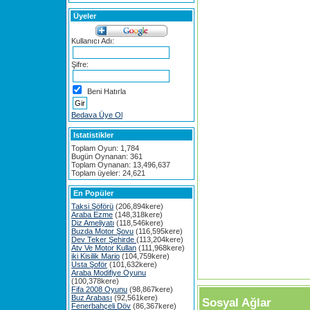
Üyeler
Kullanıcı Adı:
Şifre:
Beni Hatırla
Bedava Üye Ol
Istatistikler
Toplam Oyun: 1,784
Bugün Oynanan: 361
Toplam Oynanan: 13,496,637
Toplam üyeler: 24,621
En Popüler
Taksi Şöförü
(206,894kere)
Araba Ezme
(148,318kere)
Diz Ameliyatı
(118,546kere)
Buzda Motor Şovu
(116,595kere)
Dev Teker Şehirde
(113,204kere)
Atv Ve Motor Kullan
(111,968kere)
iki Kisilik Mario
(104,759kere)
Usta Şoför
(101,632kere)
Araba Modifiye Oyunu
(100,378kere)
Fifa 2008 Oyunu
(98,867kere)
Buz Arabası
(92,561kere)
Sosyal Ağlar
Fenerbahçeli Döv
(86,367kere)