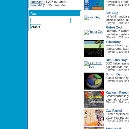
ekodzayn
(1,223 oynandi)
sevgilisine kötül
emre546
(1,095 oynandi)
(Played: 1,434 time
İkiz Güç
Ara
İki farklı modda
jetinizle istilacı 
(Played: 1,385 time
Robot Zed
Dostumuz Robot
başlarken sizleri
(Played: 1,673 time
Teletubby
sevim li televizyo
operasyona katılı
(Played: 1,339 time
BBC Ofis Boy
BBC haber ajansı
çalışmaktasınız 
(Played: 1,697 time
Simon Oyunu
Klasik Simon Oy
(Played: 6,899 time
Kaykaylı Farec
Sevimli farecik g
yapmak için soka
(Played: 1,566 time
Çay Partisi
Esmer Melani ark
güzel çay partisi 
(Played: 2,565 time
Bowling II