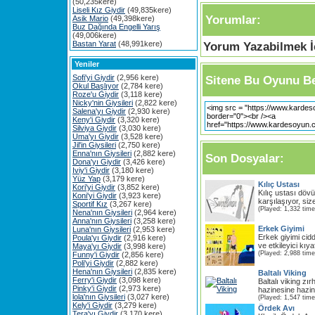
(50,235kere)
Liseli Kız Giydir
(49,835kere)
Yorumlar:
Asik Mario
(49,398kere)
Buz Dağında Engelli Yarış
(49,006kere)
Bastan Yarat
(48,991kere)
Yorum Yazabilmek İç
Yeniler
Sofi'yi Giydir
(2,956 kere)
Sitene Bu Oyunu Be
Okul Başlıyor
(2,784 kere)
Roze'u Giydir
(3,118 kere)
Nicky'nin Giysileri
(2,822 kere)
Salena'yı Giydir
(2,930 kere)
Keny'i Giydir
(3,320 kere)
Silviya Giydir
(3,030 kere)
Uma'yı Giydir
(3,528 kere)
Jil'in Giysileri
(2,750 kere)
Enna'nın Giysileri
(2,882 kere)
Son Dosyalar:
Dona'yı Giydir
(3,426 kere)
Iviy'i Giydir
(3,180 kere)
Yüz Yap
(3,179 kere)
Kılıç Ustası
Kori'yi Giydir
(3,852 kere)
Kılıç ustası döv
Koni'yi Giydir
(3,923 kere)
karşılaşıyor, size
Sportif Kız
(3,267 kere)
(Played: 1,332 time
Nena'nın Giysileri
(2,964 kere)
Anna'nın Giysileri
(3,258 kere)
Erkek Giyimi
Luna'nın Giysileri
(2,953 kere)
Erkek giyimi cidd
Poula'yı Giydir
(2,916 kere)
ve etkileyici kıya
Maya'yı Giydir
(3,998 kere)
(Played: 2,988 time
Funny'i Giydir
(2,856 kere)
Poli'yi Giydir
(2,882 kere)
Hena'nın Giysileri
(2,835 kere)
Baltalı Viking
Ferry'i Giydir
(3,098 kere)
Baltalı viking zı
Pinky'i Giydir
(2,973 kere)
hazinesine hazine
lola'nın Giysileri
(3,027 kere)
(Played: 1,547 time
Kely'i Giydir
(3,279 kere)
Ördek Avı
Tera'yı Giydir
(3,170 kere)