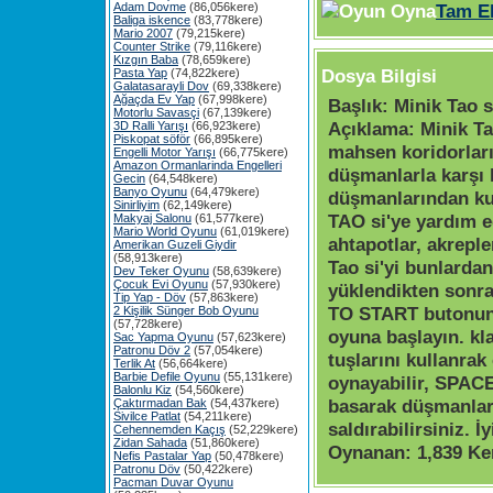
Adam Dovme
(86,056kere)
Tam E
Baliga iskence
(83,778kere)
Mario 2007
(79,215kere)
Counter Strike
(79,116kere)
Kızgın Baba
(78,659kere)
Dosya Bilgisi
Pasta Yap
(74,822kere)
Galatasarayli Dov
(69,338kere)
Ağaçda Ev Yap
(67,998kere)
Başlık:
Minik Tao 
Motorlu Savasçi
(67,139kere)
Açıklama:
Minik Ta
3D Ralli Yarışı
(66,923kere)
Piskopat söför
(66,895kere)
mahsen koridorlar
Engelli Motor Yarışı
(66,775kere)
Amazon Ormanlarinda Engelleri
düşmanlarla karşı 
Gecin
(64,548kere)
Banyo Oyunu
(64,479kere)
düşmanlarından ku
Sinirliyim
(62,149kere)
TAO si'ye yardım e
Makyaj Salonu
(61,577kere)
Mario World Oyunu
(61,019kere)
ahtapotlar, akreple
Amerikan Guzeli Giydir
(58,913kere)
Tao si'yi bunlarda
Dev Teker Oyunu
(58,639kere)
Çocuk Evi Oyunu
(57,930kere)
yüklendikten son
Tip Yap - Döv
(57,863kere)
TO START butonun
2 Kişilik Sünger Bob Oyunu
(57,728kere)
oyuna başlayın. k
Sac Yapma Oyunu
(57,623kere)
Patronu Döv 2
(57,054kere)
tuşlarını kullanra
Terlik At
(56,664kere)
Barbie Defile Oyunu
(55,131kere)
oynayabilir, SPAC
Balonlu Kiz
(54,560kere)
basarak düşmanla
Çaktırmadan Bak
(54,437kere)
Sivilce Patlat
(54,211kere)
saldırabilirsiniz. İy
Cehennemden Kaçış
(52,229kere)
Zidan Sahada
(51,860kere)
Oynanan:
1,839 Ke
Nefis Pastalar Yap
(50,478kere)
Patronu Döv
(50,422kere)
Pacman Duvar Oyunu