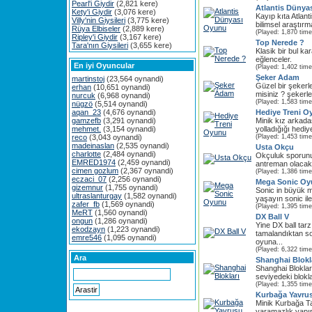
Pearl'i Giydir
(2,821 kere)
Atlantis Dünya
Kety'i Giydir
(3,076 kere)
Kayıp kıta Atlanti
Villy'nin Giysileri
(3,775 kere)
bilimsel araştırmal
Rüya Elbiseler
(2,889 kere)
(Played: 1,870 time
Ripley'i Giydir
(3,167 kere)
Top Nerede ?
Tara'nın Giysileri
(3,655 kere)
Klasik bir bul ka
eğlenceler.
En iyi Oyuncular
(Played: 1,402 time
Şeker Adam
martinstoj
(23,564 oynandi)
Güzel bir şekerl
erhan
(10,651 oynandi)
misiniz ? şekerle
nurcuk
(6,968 oynandi)
(Played: 1,583 time
nügzö
(5,514 oynandi)
aqan_23
(4,676 oynandi)
Hediye Treni O
gamzefb
(3,291 oynandi)
Minik kız arkadaş
mehmet.
(3,154 oynandi)
yolladığığı hediye
reco
(3,043 oynandi)
(Played: 1,453 time
madeinaslan
(2,535 oynandi)
Usta Okçu
charlotte
(2,484 oynandi)
Okçuluk sporunu 
EMRED1974
(2,459 oynandi)
antreman olacak 
cimen gozlum
(2,367 oynandi)
(Played: 1,386 time
eczaci_07
(2,256 oynandi)
Mega Sonic O
gizemnur
(1,755 oynandi)
Sonic in büyük ma
ultraslanturgay
(1,582 oynandi)
yaşayın sonic il
zafer_fb
(1,569 oynandi)
(Played: 1,395 time
MeRT
(1,560 oynandi)
DX Ball V
ongun
(1,286 oynandi)
Yine DX ball tar
ekodzayn
(1,223 oynandi)
tamalandıktan s
emre546
(1,095 oynandi)
oyuna...
(Played: 6,322 time
Ara
Shanghai Blokl
Shanghai Bloklar
seviyedeki bloklar
(Played: 1,355 time
Kurbağa Yavru
Minik Kurbağa T
yaramazlık yapıp