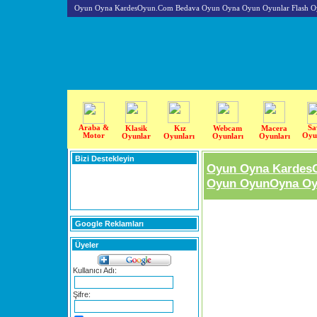
Oyun Oyna KardesOyun.Com Bedava Oyun Oyna Oyun Oyunlar Flash O
Araba &
Sa
Klasik
Kız
Webcam
Macera
Motor
Oyu
Oyunlar
Oyunları
Oyunları
Oyunları
Bizi Destekleyin
Oyun Oyna Kardes
Oyun OyunOyna Oyu
Google Reklamları
Üyeler
Kullanıcı Adı:
Şifre: