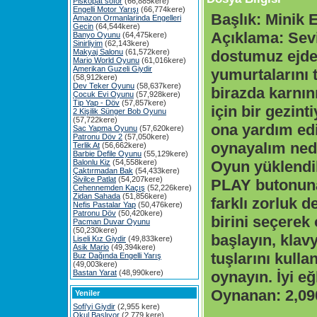
Piskopat söför
(66,885kere)
Engelli Motor Yarışı
(66,774kere)
Başlık:
Minik E
Amazon Ormanlarinda Engelleri
Gecin
(64,544kere)
Açıklama:
Sev
Banyo Oyunu
(64,475kere)
Sinirliyim
(62,143kere)
Makyaj Salonu
(61,572kere)
dostumuz ejde
Mario World Oyunu
(61,016kere)
Amerikan Guzeli Giydir
yumurtalarını
(58,912kere)
Dev Teker Oyunu
(58,637kere)
birazda karnı
Çocuk Evi Oyunu
(57,928kere)
Tip Yap - Döv
(57,857kere)
için bir gezint
2 Kişilik Sünger Bob Oyunu
(57,722kere)
ona yardım edi
Sac Yapma Oyunu
(57,620kere)
Patronu Döv 2
(57,050kere)
oynayalım nede
Terlik At
(56,662kere)
Barbie Defile Oyunu
(55,129kere)
Balonlu Kiz
(54,558kere)
Oyun yüklendi
Çaktırmadan Bak
(54,433kere)
Sivilce Patlat
(54,207kere)
PLAY butonuna
Cehennemden Kaçış
(52,226kere)
Zidan Sahada
(51,856kere)
farklı zorluk 
Nefis Pastalar Yap
(50,476kere)
Patronu Döv
(50,420kere)
birini seçerek
Pacman Duvar Oyunu
(50,230kere)
başlayın, klav
Liseli Kız Giydir
(49,833kere)
Asik Mario
(49,394kere)
tuşlarını kull
Buz Dağında Engelli Yarış
(49,003kere)
Bastan Yarat
(48,990kere)
oynayın. İyi eğ
Oynanan:
2,09
Yeniler
Sofi'yi Giydir
(2,955 kere)
Okul Başlıyor
(2,779 kere)