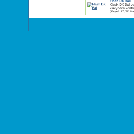
Flash DX Ball
Klasik DX Ball 
klavyeden kontrol 
(Played: 22,008 ti