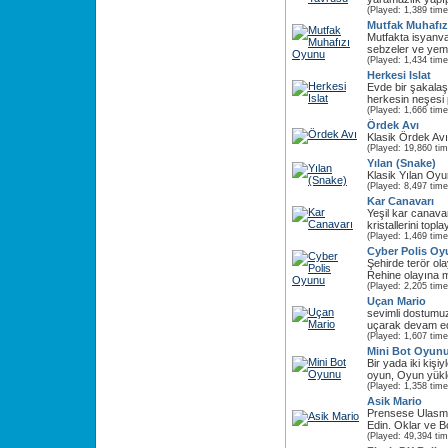
(Played: 1,389 time
Mutfak Muhafı
Mutfakta isyanvar
sebzeler ve yem
(Played: 1,434 time
Herkesi Islat
Evde bir şakalaş
herkesin neşesi p
(Played: 1,666 time
Ördek Avı
Klasik Ördek Av
(Played: 19,860 ti
Yılan (Snake)
Klasik Yılan Oyu
(Played: 8,497 time
Kar Canavarı
Yeşil kar canavar
kristallerini topla
(Played: 1,469 time
Cyber Polis O
Şehirde terör ola
Rehine olayına m
(Played: 2,205 time
Uçan Mario
sevimli dostumu
uçarak devam edi
(Played: 1,607 time
Mini Bot Oyun
Bir yada iki kişi
oyun, Oyun yükl
(Played: 1,358 time
Asik Mario
Prensese Ulasma
Edin. Oklar ve Bo
(Played: 49,394 ti