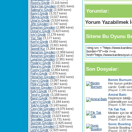
Roze'u Giydir
(3,116 kere)
Nicky'nin Giysileri
(2,821 kere)
Salena'yı Giydir
(2,928 kere)
Yorumlar:
Keny'i Giydir
(3,317 kere)
Silviya Giydir
(3,027 kere)
Uma'yı Giydir
(3,524 kere)
Yorum Yazabilmek İç
Jil'in Giysileri
(2,747 kere)
Enna'nın Giysileri
(2,880 kere)
Dona'yı Giydir
(3,423 kere)
Iviy'i Giydir
(3,178 kere)
Sitene Bu Oyunu Be
Yüz Yap
(3,177 kere)
Kori'yi Giydir
(3,850 kere)
Koni'yi Giydir
(3,921 kere)
Sportif Kız
(3,264 kere)
Nena'nın Giysileri
(2,959 kere)
Anna'nın Giysileri
(3,257 kere)
Luna'nın Giysileri
(2,951 kere)
Poula'yı Giydir
(2,911 kere)
Maya'yı Giydir
(3,994 kere)
Son Dosyalar:
Funny'i Giydir
(2,854 kere)
Poli'yi Giydir
(2,879 kere)
Hena'nın Giysileri
(2,832 kere)
Benim Burnum
Ferry'i Giydir
(3,097 kere)
Her burun şeklini
Pinky'i Giydir
(2,967 kere)
vardır. Gelin siz
lola'nın Giysileri
(3,024 kere)
(Played: 2,100 time
Kely'i Giydir
(3,275 kere)
Tera'yı Giydir
(3,168 kere)
Amiral Battı
Bare'i Giydir
(3,008 kere)
Hepimizin bildiği
Carry'yi Giydir
(3,184 kere)
yüklendikyen so
Yuki'yi Giydir
(3,143 kere)
(Played: 4,395 time
Cesy'nin Giysileri
(4,075 kere)
Tik Tak Tok
Nena'yı Giydir
(3,637 kere)
Minikler için bir
Mena'yı Giydir
(3,023 kere)
yada çapraz da a
Sevgililer Günü
(3,731 kere)
(Played: 1,420 time
Suzi'nin Giysileri
(2,825 kere)
Sonic Bowling
Gina'nın Giysileri
(2,929 kere)
Sonicle Bowling
Leni'yi Giydir
(2,925 kere)
(Played: 10,597 ti