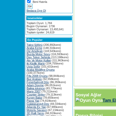
Beni Hatırla
Bedava Üye Ol
Istatistikler
Toplam Oyun: 1,784
Bugün Oynanan: 1736
Toplam Oynanan: 13,493,641
Toplam üyeler: 24,619
En Popüler
Taksi Şöförü
(206,892kere)
Araba Ezme
(148,316kere)
Diz Ameliyatı
(118,543kere)
Buzda Motor Şovu
(116,593kere)
Dev Teker Şehirde
(113,198kere)
Atv Ve Motor Kullan
(111,963kere)
iki Kisilik Mario
(104,755kere)
Usta Şoför
(101,631kere)
Araba Modifiye Oyunu
(100,377kere)
Fifa 2008 Oyunu
(98,844kere)
Buz Arabası
(92,558kere)
Fenerbahçeli Döv
(86,359kere)
Adam Dovme
(86,051kere)
Baliga iskence
(83,775kere)
Mario 2007
(79,211kere)
Sosyal Ağlar
Counter Strike
(79,113kere)
Kızgın Baba
(78,655kere)
Tam E
Pasta Yap
(74,819kere)
Galatasarayli Dov
(69,334kere)
Ağaçda Ev Yap
(67,995kere)
Motorlu Savasçi
(67,134kere)
3D Ralli Yarışı
(66,919kere)
Dosya Bilgisi