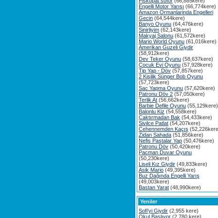
Piskopat söför
(66,885kere)
Engelli Motor Yarışı
(66,774kere)
Amazon Ormanlarinda Engelleri
Gecin
(64,544kere)
Banyo Oyunu
(64,476kere)
Sinirliyim
(62,143kere)
Makyaj Salonu
(61,572kere)
Mario World Oyunu
(61,016kere)
Amerikan Guzeli Giydir
(58,912kere)
Dev Teker Oyunu
(58,637kere)
Çocuk Evi Oyunu
(57,928kere)
Tip Yap - Döv
(57,857kere)
2 Kişilik Sünger Bob Oyunu
(57,723kere)
Sac Yapma Oyunu
(57,620kere)
Patronu Döv 2
(57,050kere)
Terlik At
(56,662kere)
Barbie Defile Oyunu
(55,129kere)
Balonlu Kiz
(54,558kere)
Çaktırmadan Bak
(54,433kere)
Sivilce Patlat
(54,207kere)
Cehennemden Kaçış
(52,226kere
Zidan Sahada
(51,856kere)
Nefis Pastalar Yap
(50,476kere)
Patronu Döv
(50,420kere)
Pacman Duvar Oyunu
(50,230kere)
Liseli Kız Giydir
(49,833kere)
Asik Mario
(49,395kere)
Buz Dağında Engelli Yarış
(49,003kere)
Bastan Yarat
(48,990kere)
Yeniler
Sofi'yi Giydir
(2,955 kere)
Okul Başlıyor
(2,780 kere)