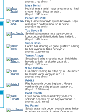
(Played: 1,713 times)
Masa Tenisi
Hızlı bir masa tenisi maçına varmısınız, hadi
sıvayın kolları biraz ter atalı...
(Played: 1,543 times)
Penaltı WC 2006
Play Game butonuyla oyuna başlayın. Topu
atacagınız noktayı maouse la belirle...
(Played: 9,481 times)
Top Saydır !!
Sevimli kahramanlarımız top saydırma
konusunda girdikleri iddada fena halde k...
(Played: 1,474 times)
Süper Boks
Harika hazırlanmış ve güzel grafikize edilmiş
bir bok oyunu mutlaka deneyin v...
(Played: 10,610 times)
Yamaç Atlayışı
Snowboard atlayış oyunlarından birisi daha
havada artistik hareketler yaparak...
(Played: 1,568 times)
9 Top Bilardo
Güzel hazırlanmış bir 9 top oyunu. Acımasız
bir rakiple karşı karşıyasınız. O...
(Played: 4,975 times)
Frikik I
Play butonuyla oyuna başlayın. Mouse
yardımıyla sol tıklayıp basılı tutarak o...
(Played: 16,248 times)
Basit Penaltı
Oyun zorluk derecesini kolay yada zor
şeklinde seçerek oyuna başlıyorsunuz. K...
(Played: 12,757 times)
Hız Pateni
Sokak aralarında gecen oyunda amac bitise
en erken zamanda girmektir. Oyunumu...