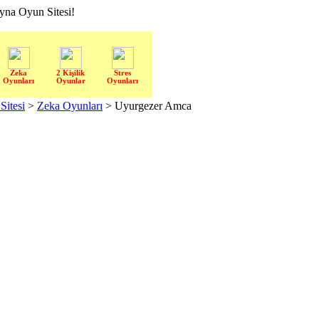
a Oyun Sitesi!
Zeka
2 Kişilik
Stres
Oyunları
Oyunlar
Oyunları
itesi
>
Zeka Oyunları
> Uyurgezer Amca