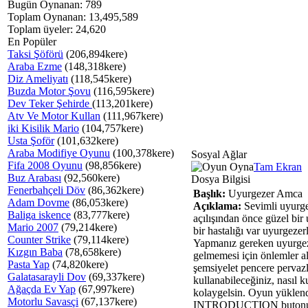
Bugün Oynanan: 789
Toplam Oynanan: 13,495,589
Toplam üyeler: 24,620
En Popüler
Taksi Şöförü
(206,894kere)
Araba Ezme
(148,318kere)
Diz Ameliyatı
(118,545kere)
Buzda Motor Şovu
(116,595kere)
Dev Teker Şehirde
(113,201kere)
Atv Ve Motor Kullan
(111,967kere)
iki Kisilik Mario
(104,757kere)
Usta Şoför
(101,632kere)
Araba Modifiye Oyunu
(100,378kere)
Sosyal Ağlar
Fifa 2008 Oyunu
(98,856kere)
Tam Ekran
Buz Arabası
(92,560kere)
Dosya Bilgisi
Fenerbahçeli Döv
(86,362kere)
Başlık:
Uyurgezer Amca
Adam Dovme
(86,053kere)
Açıklama:
Sevimli uyurgez
Baliga iskence
(83,777kere)
açılışından önce güzel bi
Mario 2007
(79,214kere)
bir hastalığı var uyurgeze
Counter Strike
(79,114kere)
Yapmanız gereken uyurgezer
Kızgın Baba
(78,658kere)
gelmemesi için önlemler a
Pasta Yap
(74,820kere)
şemsiyelet pencere pervazl
Galatasarayli Dov
(69,337kere)
kullanabileceğiniz, nasıl k
Ağaçda Ev Yap
(67,997kere)
kolaygelsin. Oyun yükle
Motorlu Savasçi
(67,137kere)
INTRODUCTION butonunu t