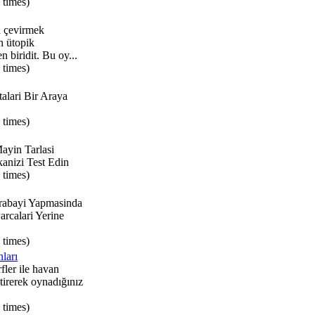
 times)
a çevirmek
n ütopik
 biridit. Bu oy...
 times)
alari Bir Araya
 times)
ayin Tarlasi
nizi Test Edin
 times)
Arabayi Yapmasinda
rcalari Yerine
 times)
ları
fler ile havan
ştirerek oynadığınız
 times)