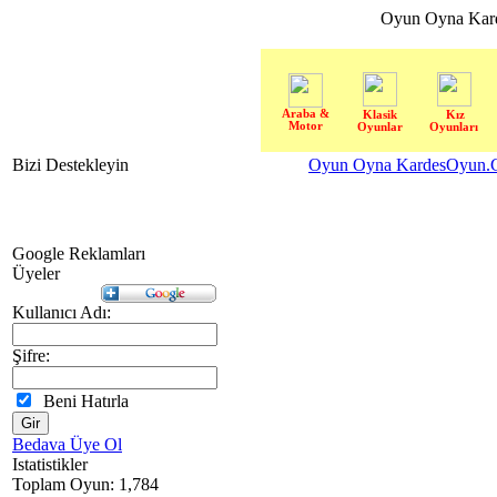
Oyun Oyna Kar
Araba &
Klasik
Kız
Motor
Oyunlar
Oyunları
Bizi Destekleyin
Oyun Oyna KardesOyun.C
Google Reklamları
Üyeler
Kullanıcı Adı:
Şifre:
Beni Hatırla
Bedava Üye Ol
Istatistikler
Toplam Oyun: 1,784