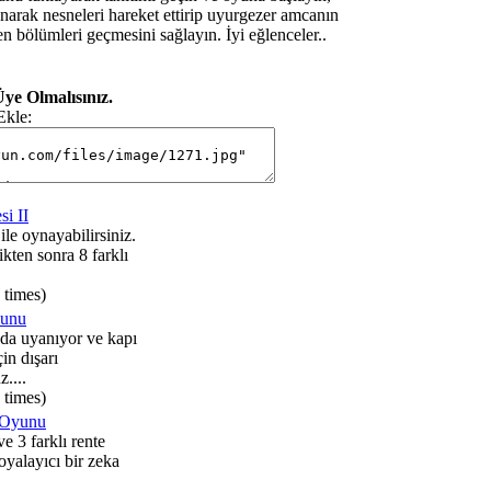
narak nesneleri hareket ettirip uyurgezer amcanın
n bölümleri geçmesini sağlayın. İyi eğlenceler..
ye Olmalısınız.
Ekle:
i II
e oynayabilirsiniz.
ten sonra 8 farklı
 times)
yunu
nda uyanıyor ve kapı
çin dışarı
....
 times)
 Oyunu
e 3 farklı rente
 oyalayıcı bir zeka