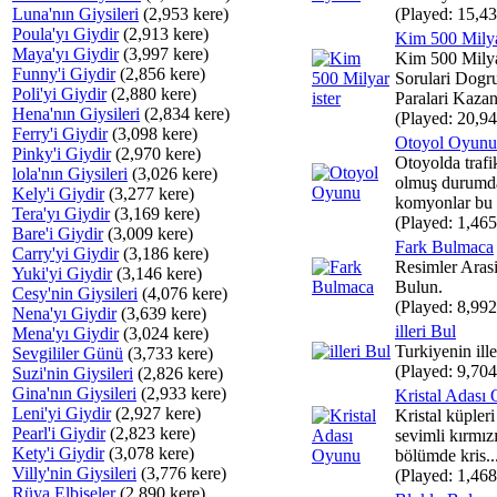
Luna'nın Giysileri
(2,953 kere)
(Played: 15,43
Poula'yı Giydir
(2,913 kere)
Kim 500 Milya
Maya'yı Giydir
(3,997 kere)
Kim 500 Milya
Funny'i Giydir
(2,856 kere)
Sorulari Dogr
Poli'yi Giydir
(2,880 kere)
Paralari Kazan
Hena'nın Giysileri
(2,834 kere)
(Played: 20,94
Ferry'i Giydir
(3,098 kere)
Otoyol Oyunu
Pinky'i Giydir
(2,970 kere)
Otoyolda trafi
lola'nın Giysileri
(3,026 kere)
olmuş durumda 
Kely'i Giydir
(3,277 kere)
komyonlar bu a
Tera'yı Giydir
(3,169 kere)
(Played: 1,465
Bare'i Giydir
(3,009 kere)
Fark Bulmaca
Carry'yi Giydir
(3,186 kere)
Resimler Arasi
Yuki'yi Giydir
(3,146 kere)
Bulun.
Cesy'nin Giysileri
(4,076 kere)
(Played: 8,992
Nena'yı Giydir
(3,639 kere)
illeri Bul
Mena'yı Giydir
(3,024 kere)
Turkiyenin ill
Sevgililer Günü
(3,733 kere)
(Played: 9,704
Suzi'nin Giysileri
(2,826 kere)
Gina'nın Giysileri
(2,933 kere)
Kristal Adası
Leni'yi Giydir
(2,927 kere)
Kristal küpler
Pearl'i Giydir
(2,823 kere)
sevimli kırmızı
Kety'i Giydir
(3,078 kere)
bölümde kris..
Villy'nin Giysileri
(3,776 kere)
(Played: 1,468
Rüya Elbiseler
(2,890 kere)