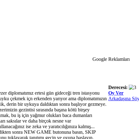
Google Reklamları
Derecesi:
er diplomatımız ertesi gün gideceği tren istasyonu
Oy Ver
r uyku çekmek içn erkenden yarıyor ama diplomatımızın
Arkadaşına Söy
rlik, derin bir uykuya daldıktan sonra başlıyor gezmeye.
imizin gezintisi sırasında başına kötü birşey
lmak, bu iş için yağmur olukları baca dumanları
arı saksılar ve daha birçok nesne var
ullanacağınız ise zeka ve yaratıcılığınıza kalmış...
ndikten sonra NEW GAME butonuna basın, SKIP
uklayarak tanıtımı geçin ve oyuna başlayın,