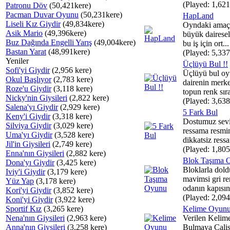
(Played: 1,621
Patronu Döv
(50,421kere)
Pacman Duvar Oyunu
(50,231kere)
HapLand
Liseli Kız Giydir
(49,834kere)
Oyndaki amaç s
Asik Mario
(49,396kere)
büyük dairese
Buz Dağında Engelli Yarış
(49,004kere)
bu iş için ort...
Bastan Yarat
(48,991kere)
(Played: 5,337
Yeniler
Üçlüyü Bul !!
Sofi'yi Giydir
(2,956 kere)
Üçlüyü bul o
Okul Başlıyor
(2,783 kere)
dairenin merke
Roze'u Giydir
(3,118 kere)
topun renk sır
Nicky'nin Giysileri
(2,822 kere)
(Played: 3,638
Salena'yı Giydir
(2,929 kere)
5 Fark Bul
Keny'i Giydir
(3,318 kere)
Dostumuz sevi
Silviya Giydir
(3,029 kere)
ressama resmi
Uma'yı Giydir
(3,528 kere)
dikkatsiz ress
Jil'in Giysileri
(2,749 kere)
(Played: 1,805
Enna'nın Giysileri
(2,882 kere)
Blok Taşıma 
Dona'yı Giydir
(3,425 kere)
Bloklarla dol
Iviy'i Giydir
(3,179 kere)
mavimsi gri re
Yüz Yap
(3,178 kere)
odanın kapısın
Kori'yi Giydir
(3,852 kere)
(Played: 2,094
Koni'yi Giydir
(3,922 kere)
Sportif Kız
(3,265 kere)
Kelime Oyun
Nena'nın Giysileri
(2,963 kere)
Verilen Kelime
Anna'nın Giysileri
(3,258 kere)
Bulmaya Calis