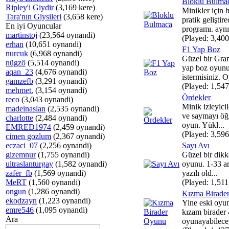
Bloklu Bulma
Ripley'i Giydir
(3,169 kere)
Minikler için
Tara'nın Giysileri
(3,658 kere)
pratik geliştir
En iyi Oyuncular
programı. aynı
martinstoj
(23,564 oynandi)
(Played: 3,400
erhan
(10,651 oynandi)
F1 Yap Boz
nurcuk
(6,968 oynandi)
Güzel bir Gran
nügzö
(5,514 oynandi)
yap boz oyun
aqan_23
(4,676 oynandi)
istermisiniz. O
gamzefb
(3,291 oynandi)
(Played: 1,547
mehmet.
(3,154 oynandi)
Ördekler
reco
(3,043 oynandi)
Minik izleyicil
madeinaslan
(2,535 oynandi)
ve saymayı öğr
charlotte
(2,484 oynandi)
oyun. Yükl...
EMRED1974
(2,459 oynandi)
(Played: 3,596
cimen gozlum
(2,367 oynandi)
eczaci_07
(2,256 oynandi)
Sayı Avı
gizemnur
(1,755 oynandi)
Güzel bir dikk
ultraslanturgay
(1,582 oynandi)
oyunu. 1-33 ar
zafer_fb
(1,569 oynandi)
yazılı old...
MeRT
(1,560 oynandi)
(Played: 1,511
ongun
(1,286 oynandi)
Kızma Birade
ekodzayn
(1,223 oynandi)
Yine eski oyun
emre546
(1,095 oynandi)
kızam birader 
Ara
oyunayabileceğ