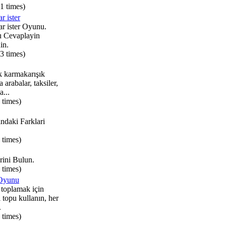
1 times)
r ister
r ister Oyunu.
u Cevaplayin
in.
3 times)
k karmakarışık
arabalar, taksiler,
...
 times)
ndaki Farklari
 times)
erini Bulun.
 times)
 Oyunu
i toplamak için
 topu kullanın, her
.
 times)