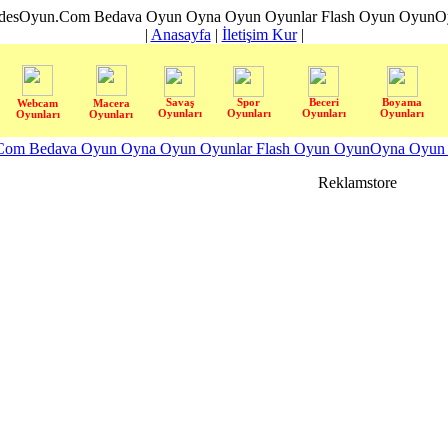
desOyun.Com Bedava Oyun Oyna Oyun Oyunlar Flash Oyun OyunOyn
|
Anasayfa
|
İletişim Kur
|
Savaş
Spor
Beceri
Boyama
Webcam
Macera
Oyunları
Oyunları
Oyunları
Oyunları
Oyunları
Oyunları
om Bedava Oyun Oyna Oyun Oyunlar Flash Oyun OyunOyna Oyun S
Reklamstore