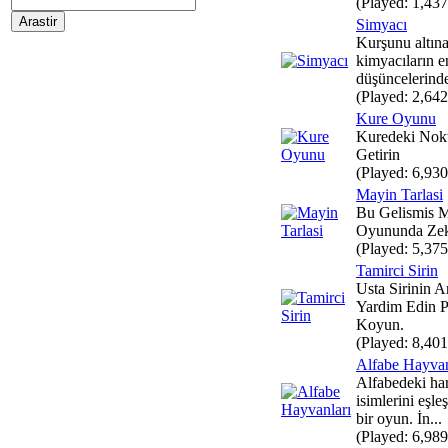
(Played: 1,437
Simyacı
Kurşunu altın
kimyacıların e
düşüncelerinden
(Played: 2,642
Kure Oyunu
Kuredeki Nokt
Getirin
(Played: 6,930
Mayin Tarlasi
Bu Gelismis M
Oyununda Zeka
(Played: 5,375
Tamirci Sirin
Usta Sirinin 
Yardim Edin Pa
Koyun.
(Played: 8,401
Alfabe Hayvan
Alfabedeki har
isimlerini eşle
bir oyun. İn...
(Played: 6,989