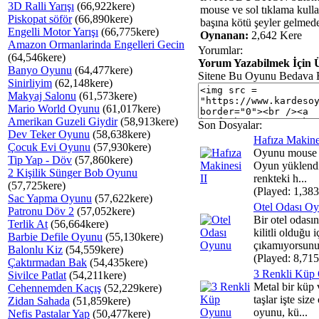
3D Ralli Yarışı
(66,922kere)
mouse ve sol tıklama kulla
Piskopat söför
(66,890kere)
başına kötü şeyler gelmede
Engelli Motor Yarışı
(66,775kere)
Oynanan:
2,642 Kere
Amazon Ormanlarinda Engelleri Gecin
Yorumlar:
(64,546kere)
Yorum Yazabilmek İçin Ü
Banyo Oyunu
(64,477kere)
Sitene Bu Oyunu Bedava 
Sinirliyim
(62,148kere)
Makyaj Salonu
(61,573kere)
Mario World Oyunu
(61,017kere)
Amerikan Guzeli Giydir
(58,913kere)
Son Dosyalar:
Dev Teker Oyunu
(58,638kere)
Hafıza Makines
Çocuk Evi Oyunu
(57,930kere)
Oyunu mouse il
Tip Yap - Döv
(57,860kere)
Oyun yüklendik
2 Kişilik Sünger Bob Oyunu
renkteki h...
(57,725kere)
(Played: 1,383
Sac Yapma Oyunu
(57,622kere)
Otel Odası O
Patronu Döv 2
(57,052kere)
Bir otel odası
Terlik At
(56,664kere)
kilitli olduğu i
Barbie Defile Oyunu
(55,130kere)
çıkamıyorsunuz
Balonlu Kiz
(54,559kere)
(Played: 8,715
Çaktırmadan Bak
(54,435kere)
3 Renkli Küp
Sivilce Patlat
(54,211kere)
Metal bir küp v
Cehennemden Kaçış
(52,229kere)
taşlar işte size
Zidan Sahada
(51,859kere)
oyunu, kü...
Nefis Pastalar Yap
(50,477kere)