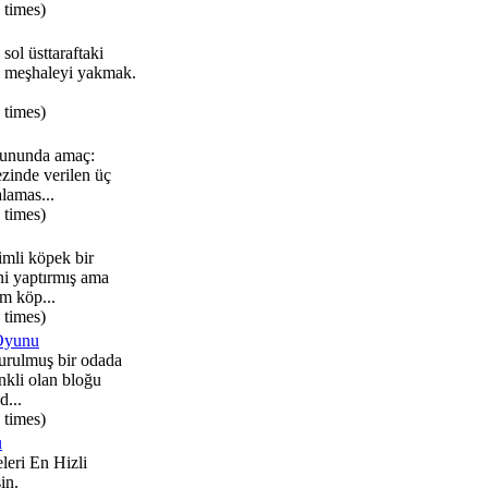
 times)
ol üsttaraftaki
l meşhaleyi yakmak.
 times)
yununda amaç:
zinde verilen üç
alamas...
 times)
mli köpek bir
ni yaptırmış ama
am köp...
 times)
Oyunu
durulmuş bir odada
nkli olan bloğu
d...
 times)
u
leri En Hizli
in.