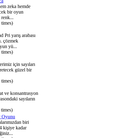
ca
 hem zeka hemde
ecek bir oyun
 renk...
 times)
d Pri yarış arabası
u. çözmek
yun yü...
 times)
erimiz için sayıları
etecek güzel bir
 times)
at ve konsantrasyon
asondaki sayıların
 times)
r Oyunu
larımızdan biri
4 kişiye kadar
iniz...