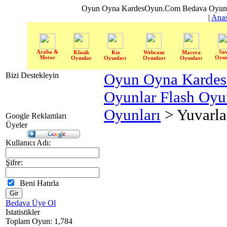
Oyun Oyna KardesOyun.Com Bedava Oyun 
|
Anas
Araba &
Sa
Klasik
Kız
Webcam
Macera
Motor
Oyun
Oyunlar
Oyunları
Oyunları
Oyunları
Bizi Destekleyin
Oyun Oyna Karde
Oyunlar Flash Oy
Oyunları
> Yuvarla
Google Reklamları
Üyeler
Kullanıcı Adı:
Şifre:
Beni Hatırla
Bedava Üye Ol
Istatistikler
Toplam Oyun: 1,784