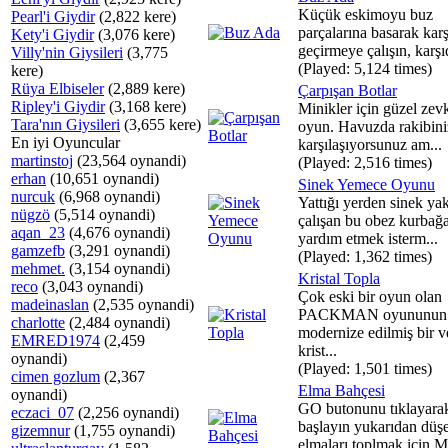
Küçük eskimoyu buz
Pearl'i Giydir
(2,822 kere)
parçalarına basarak kar
Kety'i Giydir
(3,076 kere)
geçirmeye çalışın, karşıd
Villy'nin Giysileri
(3,775
(Played: 5,124 times)
kere)
Rüya Elbiseler
(2,889 kere)
Çarpışan Botlar
Ripley'i Giydir
(3,168 kere)
Minikler için güzel zevk
Tara'nın Giysileri
(3,655 kere)
oyun. Havuzda rakibini
En iyi Oyuncular
karşılaşıyorsunuz am...
martinstoj
(23,564 oynandi)
(Played: 2,516 times)
erhan
(10,651 oynandi)
Sinek Yemece Oyunu
nurcuk
(6,968 oynandi)
Yattığı yerden sinek y
nügzö
(5,514 oynandi)
çalışan bu obez kurbağ
aqan_23
(4,676 oynandi)
yardım etmek isterm...
gamzefb
(3,291 oynandi)
(Played: 1,362 times)
mehmet.
(3,154 oynandi)
Kristal Topla
reco
(3,043 oynandi)
Çok eski bir oyun olan
madeinaslan
(2,535 oynandi)
PACKMAN oyununun
charlotte
(2,484 oynandi)
modernize edilmiş bir v
EMRED1974
(2,459
krist...
oynandi)
(Played: 1,501 times)
cimen gozlum
(2,367
Elma Bahçesi
oynandi)
GO butonunu tıklayara
eczaci_07
(2,256 oynandi)
başlayın yukarıdan düş
gizemnur
(1,755 oynandi)
elmaları toplmak için M.