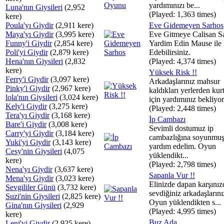
yardımınızı be...
Luna'nın Giysileri
(2,952
(Played: 1,363 times)
kere)
Poula'yı Giydir
(2,911 kere)
Eve Gidemeyen Sarhos
Maya'yı Giydir
(3,995 kere)
Eve Gitmeye Calisan S
Funny'i Giydir
(2,854 kere)
Yardim Edin Mause ile
Poli'yi Giydir
(2,879 kere)
Edebilirsiniz.
Hena'nın Giysileri
(2,832
(Played: 4,374 times)
kere)
Yüksek Risk !!
Ferry'i Giydir
(3,097 kere)
Arkadaşlarınız mahsur
Pinky'i Giydir
(2,967 kere)
kaldıkları yerlerden ku
lola'nın Giysileri
(3,024 kere)
için yardımınız bekliyor.
Kely'i Giydir
(3,275 kere)
(Played: 2,448 times)
Tera'yı Giydir
(3,168 kere)
İp Cambazı
Bare'i Giydir
(3,008 kere)
Sevimli dostumuz ip
Carry'yi Giydir
(3,184 kere)
cambazlığına soyunmuş
Yuki'yi Giydir
(3,143 kere)
yardım edelim. Oyun
Cesy'nin Giysileri
(4,075
yüklendikt...
kere)
(Played: 2,798 times)
Nena'yı Giydir
(3,637 kere)
Sapanla Vur !!
Mena'yı Giydir
(3,023 kere)
Elinizde dapan karşınız
Sevgililer Günü
(3,732 kere)
sevdiğiniz arkadaşlarınız
Suzi'nin Giysileri
(2,825 kere)
Oyun yüklendikten s...
Gina'nın Giysileri
(2,929
(Played: 4,995 times)
kere)
Buz Ada
Leni'yi Giydir
(2,925 kere)