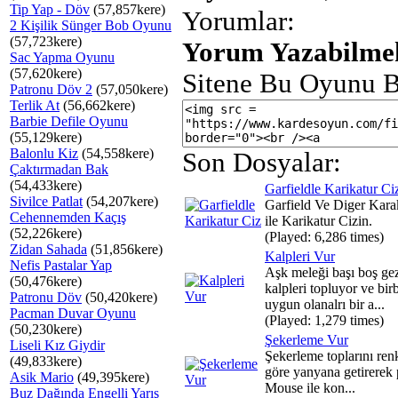
Tip Yap - Döv
(57,857kere)
Yorumlar:
2 Kişilik Sünger Bob Oyunu
(57,723kere)
Yorum Yazabilmek
Sac Yapma Oyunu
(57,620kere)
Sitene Bu Oyunu B
Patronu Döv 2
(57,050kere)
Terlik At
(56,662kere)
Barbie Defile Oyunu
(55,129kere)
Balonlu Kiz
(54,558kere)
Son Dosyalar:
Çaktırmadan Bak
(54,433kere)
Garfieldle Karikatur Ci
Sivilce Patlat
(54,207kere)
Garfield Ve Diger Karak
Cehennemden Kaçış
ile Karikatur Cizin.
(52,226kere)
(Played: 6,286 times)
Zidan Sahada
(51,856kere)
Kalpleri Vur
Nefis Pastalar Yap
Aşk meleği başı boş ge
(50,476kere)
kalpleri topluyor ve birb
Patronu Döv
(50,420kere)
uygun olanalrı bir a...
Pacman Duvar Oyunu
(Played: 1,279 times)
(50,230kere)
Şekerleme Vur
Liseli Kız Giydir
Şekerleme toplarını ren
(49,833kere)
göre yanyana getirerek p
Asik Mario
(49,395kere)
Mouse ile kon...
Buz Dağında Engelli Yarış