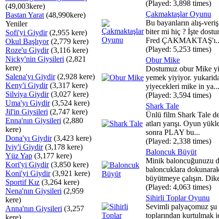
(Played: 3,898 times)
(49,003kere)
Çakmaktaşlar Oyunu
Bastan Yarat
(48,990kere)
Bu bayanların alış-veriş 
Yeniler
biter mi hiç ? İşte dost
Sofi'yi Giydir
(2,955 kere)
Fred ÇAKMAKTAŞ'ı..
Okul Başlıyor
(2,779 kere)
(Played: 5,253 times)
Roze'u Giydir
(3,116 kere)
Nicky'nin Giysileri
(2,821
Obur Mike
kere)
Dostumuz obur Mike y
Salena'yı Giydir
(2,928 kere)
yemek yiyiyor. yukarid
Keny'i Giydir
(3,317 kere)
yiyecekleri mike in ya..
Silviya Giydir
(3,027 kere)
(Played: 3,594 times)
Uma'yı Giydir
(3,524 kere)
Shark Tale
Jil'in Giysileri
(2,747 kere)
Ünlü film Shark Tale d
Enna'nın Giysileri
(2,880
atları yarışı. Oyun yükl
kere)
sonra PLAY bu...
Dona'yı Giydir
(3,423 kere)
(Played: 2,338 times)
Iviy'i Giydir
(3,178 kere)
Baloncuk Büyüt
Yüz Yap
(3,177 kere)
Minik baloncuğunuzu d
Kori'yi Giydir
(3,850 kere)
baloncuklara dokunara
Koni'yi Giydir
(3,921 kere)
büyütmeye çalışın. Diken
Sportif Kız
(3,264 kere)
(Played: 4,063 times)
Nena'nın Giysileri
(2,959
Sihirli Toplar Oyunu
kere)
Sevimli palyaçomuz şu
Anna'nın Giysileri
(3,257
toplarından kurtulmak iç
kere)