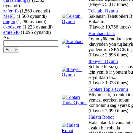
ultraslanturgay
(1,582
(Played: 5,017 times)
oynandi)
zafer_fb
(1,569 oynandi)
Teletubi Oyunu
MeRT
(1,560 oynandi)
Saklanan Teletubileri B
ongun
(1,286 oynandi)
Bakalim.
ekodzayn
(1,223 oynandi)
(Played: 10,756 times)
emre546
(1,095 oynandi)
Bombacı Jack
Ara
Oyun yüklendikten son
klavyeden yön tuşlarıyla
yönlendirin SPACE tuş.
(Played: 2,896 times)
İtfaiyeci Oyunu
Şehirde hırsız çetesi so
için yeni b ir yöntem bu
soydukları bi...
(Played: 1,328 times)
Topları Topla Oyunu
Büyümek için renkli top
yemesi gereken topun
kontrolünü sağlayarak ge
(Played: 2,099 times)
Halatlı Robot
Halat atarak tavana tut
ayaklı bir robatla