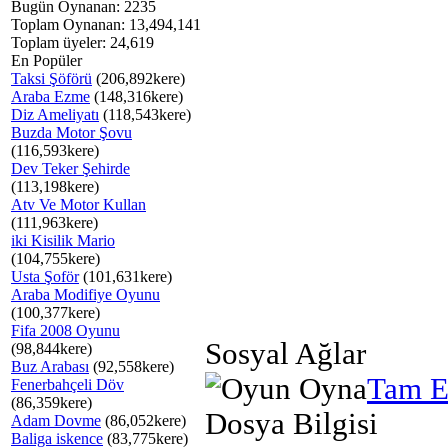
Bugün Oynanan: 2235
Toplam Oynanan: 13,494,141
Toplam üyeler: 24,619
En Popüler
Taksi Şöförü
(206,892kere)
Araba Ezme
(148,316kere)
Diz Ameliyatı
(118,543kere)
Buzda Motor Şovu
(116,593kere)
Dev Teker Şehirde
(113,198kere)
Atv Ve Motor Kullan
(111,963kere)
iki Kisilik Mario
(104,755kere)
Usta Şoför
(101,631kere)
Araba Modifiye Oyunu
(100,377kere)
Fifa 2008 Oyunu
Sosyal Ağlar
(98,844kere)
Buz Arabası
(92,558kere)
Tam E
Fenerbahçeli Döv
(86,359kere)
Dosya Bilgisi
Adam Dovme
(86,052kere)
Baliga iskence
(83,775kere)