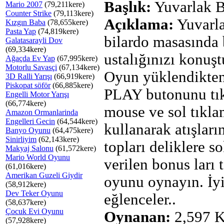
Başlık:
Yuvarlak B
Mario 2007
(79,211kere)
Counter Strike
(79,113kere)
Açıklama:
Yuvarla
Kızgın Baba
(78,655kere)
Pasta Yap
(74,819kere)
bilardo masasında 
Galatasarayli Dov
(69,334kere)
ustalığınızı konuşt
Ağaçda Ev Yap
(67,995kere)
Motorlu Savasçi
(67,134kere)
Oyun yüklendikten
3D Ralli Yarışı
(66,919kere)
Piskopat söför
(66,885kere)
PLAY butonunu tık
Engelli Motor Yarışı
(66,774kere)
mouse ve sol tıkla
Amazon Ormanlarinda
Engelleri Gecin
(64,544kere)
kullanarak atışları
Banyo Oyunu
(64,475kere)
Sinirliyim
(62,143kere)
topları deliklere s
Makyaj Salonu
(61,572kere)
Mario World Oyunu
verilen bonus ları 
(61,016kere)
Amerikan Guzeli Giydir
oyunu oynayın. İy
(58,912kere)
Dev Teker Oyunu
eğlenceler..
(58,637kere)
Çocuk Evi Oyunu
Oynanan:
2,597 K
(57,928kere)