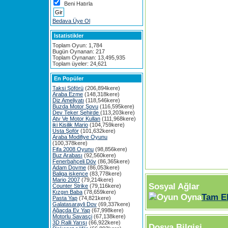
Beni Hatırla
Bedava Üye Ol
Istatistikler
Toplam Oyun: 1,784
Bugün Oynanan: 217
Toplam Oynanan: 13,495,935
Toplam üyeler: 24,621
En Popüler
Taksi Şöförü
(206,894kere)
Araba Ezme
(148,318kere)
Diz Ameliyatı
(118,546kere)
Buzda Motor Şovu
(116,595kere)
Dev Teker Şehirde
(113,203kere)
Atv Ve Motor Kullan
(111,968kere)
iki Kisilik Mario
(104,759kere)
Usta Şoför
(101,632kere)
Araba Modifiye Oyunu
(100,378kere)
Fifa 2008 Oyunu
(98,856kere)
Buz Arabası
(92,560kere)
Fenerbahçeli Döv
(86,365kere)
Adam Dovme
(86,053kere)
Baliga iskence
(83,778kere)
Mario 2007
(79,214kere)
Sosyal Ağlar
Counter Strike
(79,116kere)
Kızgın Baba
(78,659kere)
Tam E
Pasta Yap
(74,821kere)
Galatasarayli Dov
(69,337kere)
Ağaçda Ev Yap
(67,998kere)
Motorlu Savasçi
(67,138kere)
3D Ralli Yarışı
(66,922kere)
Dosya Bilgisi