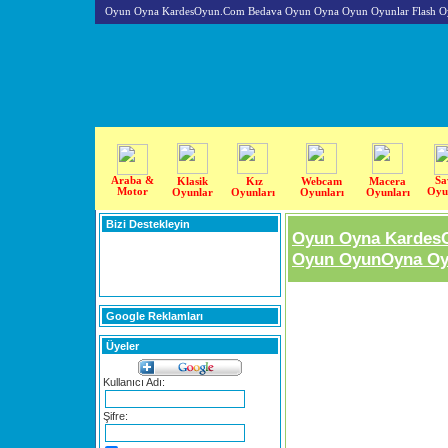
Oyun Oyna KardesOyun.Com Bedava Oyun Oyna Oyun Oyunlar Flash O
Araba &
Sa
Klasik
Kız
Webcam
Macera
Motor
Oyu
Oyunlar
Oyunları
Oyunları
Oyunları
Bizi Destekleyin
Oyun Oyna Kardes
Oyun OyunOyna Oyu
Google Reklamları
Üyeler
Kullanıcı Adı:
Şifre: