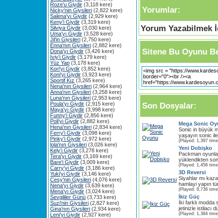
Roze'u Giydir
(3,118 kere)
Yorumlar:
Nicky'nin Giysileri
(2,822 kere)
Salena'yı Giydir
(2,929 kere)
Keny'i Giydir
(3,319 kere)
Yorum Yazabilmek İç
Silviya Giydir
(3,030 kere)
Uma'yı Giydir
(3,528 kere)
Jil'in Giysileri
(2,750 kere)
Enna'nın Giysileri
(2,882 kere)
Sitene Bu Oyunu Be
Dona'yı Giydir
(3,426 kere)
Iviy'i Giydir
(3,179 kere)
Yüz Yap
(3,178 kere)
Kori'yi Giydir
(3,852 kere)
Koni'yi Giydir
(3,923 kere)
Sportif Kız
(3,265 kere)
Nena'nın Giysileri
(2,964 kere)
Anna'nın Giysileri
(3,258 kere)
Luna'nın Giysileri
(2,953 kere)
Poula'yı Giydir
(2,915 kere)
Son Dosyalar:
Maya'yı Giydir
(3,998 kere)
Funny'i Giydir
(2,856 kere)
Poli'yi Giydir
(2,882 kere)
Mega Sonic O
Hena'nın Giysileri
(2,834 kere)
Sonic in büyük ma
Ferry'i Giydir
(3,098 kere)
yaşayın sonic il
Pinky'i Giydir
(2,972 kere)
(Played: 1,397 time
lola'nın Giysileri
(3,026 kere)
Yeni Dobişko
Kely'i Giydir
(3,278 kere)
Packman oyunlar
Tera'yı Giydir
(3,169 kere)
yüklendikten so
Bare'i Giydir
(3,009 kere)
(Played: 1,456 time
Carry'yi Giydir
(3,186 kere)
3D Reversi
Yuki'yi Giydir
(3,146 kere)
Siyahlar mı kaz
Cesy'nin Giysileri
(4,076 kere)
hamlayi yapın tüm
Nena'yı Giydir
(3,639 kere)
(Played: 8,736 time
Mena'yı Giydir
(3,024 kere)
İkiz Güç
Sevgililer Günü
(3,733 kere)
İki farklı modda
Suzi'nin Giysileri
(2,827 kere)
jetinizle istilacı 
Gina'nın Giysileri
(2,934 kere)
(Played: 1,384 time
Leni'yi Giydir
(2,927 kere)