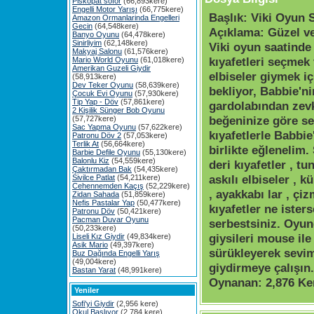
Piskopat söför
(66,893kere)
Engelli Motor Yarışı
(66,775kere)
Başlık:
Viki Oyun S
Amazon Ormanlarinda Engelleri
Gecin
(64,548kere)
Açıklama:
Güzel ve
Banyo Oyunu
(64,478kere)
Sinirliyim
(62,148kere)
Viki oyun saatinde
Makyaj Salonu
(61,576kere)
kıyafetleri seçmek
Mario World Oyunu
(61,018kere)
Amerikan Guzeli Giydir
elbiseler giymek iç
(58,913kere)
Dev Teker Oyunu
(58,639kere)
bekliyor, Babbie'ni
Çocuk Evi Oyunu
(57,930kere)
Tip Yap - Döv
(57,861kere)
gardolabından zevk
2 Kişilik Sünger Bob Oyunu
beğeninize göre se
(57,727kere)
Sac Yapma Oyunu
(57,622kere)
kıyafetlerle Babbie
Patronu Döv 2
(57,053kere)
Terlik At
(56,664kere)
birlikte eğlenelim.
Barbie Defile Oyunu
(55,130kere)
Balonlu Kiz
(54,559kere)
deri kıyafetler , tu
Çaktırmadan Bak
(54,435kere)
askılı elbiseler , 
Sivilce Patlat
(54,211kere)
Cehennemden Kaçış
(52,229kere)
, ayakkabı lar , çiz
Zidan Sahada
(51,859kere)
Nefis Pastalar Yap
(50,477kere)
kıyafetler ne iste
Patronu Döv
(50,421kere)
Pacman Duvar Oyunu
serbestsiniz. Oyun
(50,233kere)
giysileri mouse ile 
Liseli Kız Giydir
(49,834kere)
Asik Mario
(49,397kere)
sürükleyerek sevim
Buz Dağında Engelli Yarış
(49,004kere)
giydirmeye çalışın. 
Bastan Yarat
(48,991kere)
Oynanan:
2,876 Ke
Yeniler
Sofi'yi Giydir
(2,956 kere)
Okul Başlıyor
(2,784 kere)