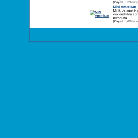
(Played: 1,826 time
Mini Amerikan
Minik bir amerik
yüklendikten s
butonuna...
(Played: 1,286 time