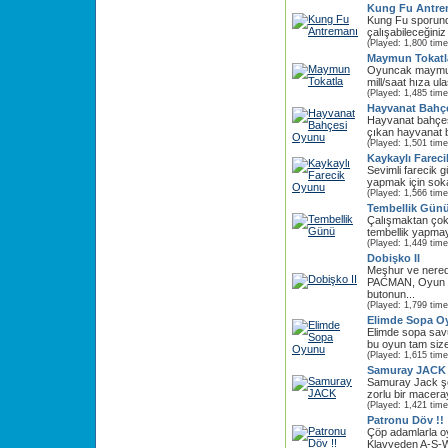
Kung Fu Antre
Kung Fu sporund
çalışabileceğiniz
(Played: 1,800 time
Maymun Tokatl
Oyuncak maymun
mill/saat hıza ula
(Played: 1,485 time
Hayvanat Bahç
Hayvanat bahçesi
çıkan hayvanat b
(Played: 1,501 time
Kaykaylı Farec
Sevimli farecik g
yapmak için soka
(Played: 1,566 time
Tembellik Gün
Çalışmaktan çok
tembellik yapmaya
(Played: 1,449 time
Dobişko II
Meşhur ve nered
PACMAN, Oyun y
butonun...
(Played: 1,799 time
Elimde Sopa O
Elimde sopa sav
bu oyun tam size
(Played: 1,615 time
Samuray JACK
Samuray Jack ş
zorlu bir maceray
(Played: 1,421 time
Patronu Döv !!
Çöp adamlarla o
Klavyeden A-S-W-