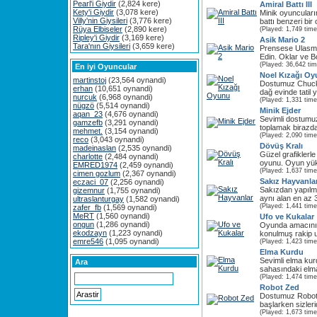
Pearl'i Giydir
(2,824 kere)
Amiral Battı III
Kety'i Giydir
(3,078 kere)
Minik oyuncuları
Villy'nin Giysileri
(3,776 kere)
battı benzeri bir
Rüya Elbiseler
(2,890 kere)
(Played: 1,749 time
Ripley'i Giydir
(3,169 kere)
Asik Mario 2
Tara'nın Giysileri
(3,659 kere)
Prensese Ulasma
Edin. Oklar ve Bo
(Played: 36,642 ti
En iyi Oyuncular
Noel Kızağı O
martinstoj
(23,564 oynandi)
Dostumuz Chucky 
erhan
(10,651 oynandi)
dağ evinde tatil 
nurcuk
(6,968 oynandi)
(Played: 1,331 time
nügzö
(5,514 oynandi)
Minik Ejder
aqan_23
(4,676 oynandi)
Sevimli dostumuz
gamzefb
(3,291 oynandi)
toplamak birazda
mehmet.
(3,154 oynandi)
(Played: 2,090 time
reco
(3,043 oynandi)
Dövüş Kralı
madeinaslan
(2,535 oynandi)
Güzel grafiklerl
charlotte
(2,484 oynandi)
oyunu. Oyun yükl
EMRED1974
(2,459 oynandi)
(Played: 1,637 time
cimen gozlum
(2,367 oynandi)
Sakız Hayvanla
eczaci_07
(2,256 oynandi)
Sakızdan yapılmı
gizemnur
(1,755 oynandi)
aynı alan en az 3
ultraslanturgay
(1,582 oynandi)
(Played: 1,441 time
zafer_fb
(1,569 oynandi)
MeRT
(1,560 oynandi)
Ufo ve Kukalar
ongun
(1,286 oynandi)
Oyunda amacınız 
ekodzayn
(1,223 oynandi)
konulmuş rakip uf
emre546
(1,095 oynandi)
(Played: 1,423 time
Elma Kurdu
Sevimli elma ku
Ara
sahasındaki elma
(Played: 1,474 time
Robot Zed
Dostumuz Robot
başlarken sizleri
(Played: 1,673 time