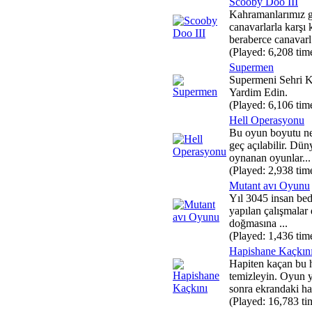
Scooby Doo III
Kahramanlarımız gi
canavarlarla karşı 
beraberce canavarl.
(Played: 6,208 tim
Supermen
Supermeni Sehri K
Yardim Edin.
(Played: 6,106 tim
Hell Operasyonu
Bu oyun boyutu ne
geç açılabilir. Dü
oynanan oyunlar...
(Played: 2,938 tim
Mutant avı Oyunu
Yıl 3045 insan bed
yapılan çalışmalar 
doğmasına ...
(Played: 1,436 tim
Hapishane Kaçkın
Hapiten kaçan bu h
temizleyin. Oyun 
sonra ekrandaki ha
(Played: 16,783 ti