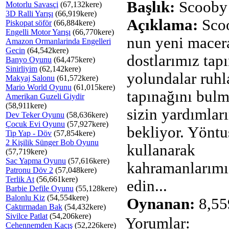
Başlık:
Scooby 
Motorlu Savasçi
(67,132kere)
3D Ralli Yarışı
(66,919kere)
Açıklama:
Sco
Piskopat söför
(66,884kere)
Engelli Motor Yarışı
(66,770kere)
nun yeni macera
Amazon Ormanlarinda Engelleri
Gecin
(64,542kere)
dostlarımız tap
Banyo Oyunu
(64,475kere)
Sinirliyim
(62,142kere)
yolundalar ruhl
Makyaj Salonu
(61,572kere)
Mario World Oyunu
(61,015kere)
tapınağını bulm
Amerikan Guzeli Giydir
(58,911kere)
sizin yardımları
Dev Teker Oyunu
(58,636kere)
Çocuk Evi Oyunu
(57,927kere)
bekliyor. Yöntu
Tip Yap - Döv
(57,854kere)
2 Kişilik Sünger Bob Oyunu
kullanarak
(57,719kere)
Sac Yapma Oyunu
(57,616kere)
kahramanlarımı
Patronu Döv 2
(57,048kere)
Terlik At
(56,661kere)
edin...
Barbie Defile Oyunu
(55,128kere)
Balonlu Kiz
(54,554kere)
Oynanan:
8,55
Çaktırmadan Bak
(54,432kere)
Sivilce Patlat
(54,206kere)
Yorumlar:
Cehennemden Kaçış
(52,226kere)