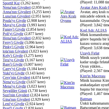
(Played: 11,088 ti
Sportif Kız
(3,262 kere)
Nena'nın Giysileri
(2,959 kere)
Avatar Ateş Kralı
Anna'nın Giysileri
(3,255 kere)
Avatar, ateş kralı r
Luna'nın Giysileri
(2,951 kere)
mücadele ederek s
Poula'yı Giydir
(2,908 kere)
kazanmalıdır. Oyun
Maya'yı Giydir
(3,993 kere)
(Played: 3,842 tim
Funny'i Giydir
(2,854 kere)
Kod Adı: ALIAS
Poli'yi Giydir
(2,877 kere)
Mink komandomu
Hena'nın Giysileri
(2,832 kere)
görev başında bir 
Ferry'i Giydir
(3,096 kere)
kazası sonucu araş
Pinky'i Giydir
(2,964 kere)
(Played: 3,638 tim
lola'nın Giysileri
(3,023 kere)
Uzaylı Fırlat
Kely'i Giydir
(3,275 kere)
Minik uzaylı yarat
Tera'yı Giydir
(3,167 kere)
kadar uzağa fırlata
Bare'i Giydir
(3,007 kere)
Oyun yüklen...
Carry'yi Giydir
(3,184 kere)
(Played: 2,567 tim
Yuki'yi Giydir
(3,143 kere)
Kim'in Macerası
Cesy'nin Giysileri
(4,074 kere)
Minik kızımız Ki
Nena'yı Giydir
(3,637 kere)
arakadaşaları uyur
Mena'yı Giydir
(3,023 kere)
başına bir maceraya
Sevgililer Günü
(3,730 kere)
(Played: 1,467 tim
Suzi'nin Giysileri
(2,824 kere)
Batman
Gina'nın Giysileri
(2,929 kere)
Ünkü kahramanım
Leni'yi Giydir
(2,924 kere)
Batwoman'ın esrar
Pearl'i Giydir
(2,820 kere)