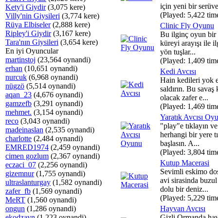
için yeni bir serüve
Kety'i Giydir
(3,075 kere)
(Played: 5,422 tim
Villy'nin Giysileri
(3,774 kere)
Rüya Elbiseler
(2,888 kere)
Clinic Fly Oyunu
Ripley'i Giydir
(3,167 kere)
Bu ilginç oyun bir 
Tara'nın Giysileri
(3,654 kere)
küreyi arayışı ile 
En iyi Oyuncular
yön tuşlar...
martinstoj
(23,564 oynandi)
(Played: 1,409 tim
erhan
(10,651 oynandi)
Kedi Avcısı
nurcuk
(6,968 oynandi)
Hain kedileri yok 
nügzö
(5,514 oynandi)
saldırın. Bu savaş 
aqan_23
(4,676 oynandi)
olacak zafer e...
gamzefb
(3,291 oynandi)
(Played: 1,469 tim
mehmet.
(3,154 oynandi)
Yaratık Avcısı Oy
reco
(3,043 oynandi)
"play"e tıklayın v
madeinaslan
(2,535 oynandi)
herhangi bir yere t
charlotte
(2,484 oynandi)
başlasın. A...
EMRED1974
(2,459 oynandi)
(Played: 3,804 tim
cimen gozlum
(2,367 oynandi)
Kutup Macerasi
eczaci_07
(2,256 oynandi)
Sevimli eskimo do
gizemnur
(1,755 oynandi)
avi sirasinda buzul
ultraslanturgay
(1,582 oynandi)
dolu bir deniz...
zafer_fb
(1,569 oynandi)
(Played: 5,229 tim
MeRT
(1,560 oynandi)
ongun
(1,286 oynandi)
Hayvan Avcısı
ekodzayn
(1,223 oynandi)
Gizli Ormanda hay