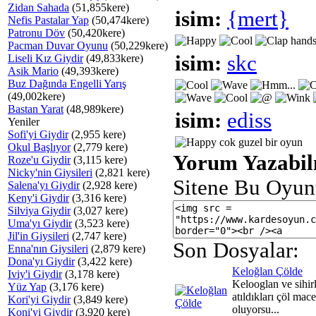
Zidan Sahada
(51,855kere)
isim:
{mert}
Nefis Pastalar Yap
(50,474kere)
Patronu Döv
(50,420kere)
Pacman Duvar Oyunu
(50,229kere)
isim:
skc
Liseli Kız Giydir
(49,833kere)
Asik Mario
(49,393kere)
Buz Dağında Engelli Yarış
(49,002kere)
Bastan Yarat
(48,989kere)
isim:
ediss
Yeniler
Sofi'yi Giydir
(2,955 kere)
cok guzel bir oyun
Okul Başlıyor
(2,779 kere)
Yorum Yazabilm
Roze'u Giydir
(3,115 kere)
Nicky'nin Giysileri
(2,821 kere)
Sitene Bu Oyun
Salena'yı Giydir
(2,928 kere)
Keny'i Giydir
(3,316 kere)
Silviya Giydir
(3,027 kere)
Uma'yı Giydir
(3,523 kere)
Jil'in Giysileri
(2,747 kere)
Son Dosyalar:
Enna'nın Giysileri
(2,879 kere)
Dona'yı Giydir
(3,422 kere)
Keloğlan Çölde
Iviy'i Giydir
(3,178 kere)
Kelooglan ve sihirl
Yüz Yap
(3,176 kere)
atıldıkları çöl ma
Kori'yi Giydir
(3,849 kere)
oluyorsu...
Koni'yi Giydir
(3,920 kere)