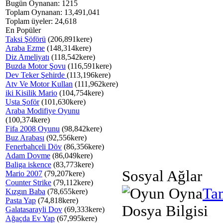
Bugün Oynanan: 1215
Toplam Oynanan: 13,491,041
Toplam üyeler: 24,618
En Popüler
Taksi Şöförü
(206,891kere)
Araba Ezme
(148,314kere)
Diz Ameliyatı
(118,542kere)
Buzda Motor Şovu
(116,591kere)
Dev Teker Şehirde
(113,196kere)
Atv Ve Motor Kullan
(111,962kere)
iki Kisilik Mario
(104,754kere)
Usta Şoför
(101,630kere)
Araba Modifiye Oyunu
(100,374kere)
Fifa 2008 Oyunu
(98,842kere)
Buz Arabası
(92,556kere)
Fenerbahçeli Döv
(86,356kere)
Adam Dovme
(86,049kere)
Baliga iskence
(83,773kere)
Sosyal Ağlar
Mario 2007
(79,207kere)
Counter Strike
(79,112kere)
Ta
Kızgın Baba
(78,655kere)
Pasta Yap
(74,818kere)
Dosya Bilgisi
Galatasarayli Dov
(69,333kere)
Ağaçda Ev Yap
(67,995kere)