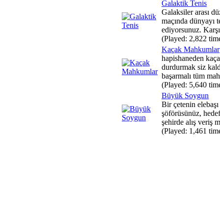
Galaktik Tenis
Galaksiler arası dü
maçında dünyayı t
ediyorsunuz. Karşın
(Played: 2,822 tim
Kaçak Mahkumlar
hapishaneden kaç
durdurmak siz kald
başarmalı tüm mah
(Played: 5,640 tim
Büyük Soygun
Bir çetenin elebaşı
şöförüsünüz, hedef
şehirde alış veriş m
(Played: 1,461 tim