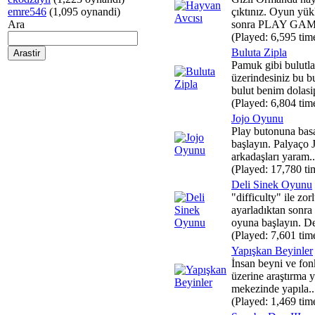
emre546
(1,095 oynandi)
çıktınız. Oyun yük
Ara
sonra PLAY GAME
(Played: 6,595 tim
Buluta Zipla
Pamuk gibi bulutla
üzerindesiniz bu b
bulut benim dolasi
(Played: 6,804 tim
Jojo Oyunu
Play butonuna bas
başlayın. Palyaço 
arkadaşları yaram..
(Played: 17,780 ti
Deli Sinek Oyunu
"difficulty" ile zor
ayarladıktan sonra "
oyuna başlayın. Del
(Played: 7,601 tim
Yapışkan Beyinler
İnsan beyni ve fon
üzerine araştırma y
mekezinde yapıla..
(Played: 1,469 tim