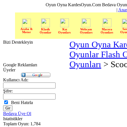
Oyun Oyna KardesOyun.Com Bedava Oyun 
|
Anas
Araba &
Sa
Klasik
Kız
Webcam
Macera
Motor
Oyun
Oyunlar
Oyunları
Oyunları
Oyunları
Bizi Destekleyin
Oyun Oyna Kar
Oyunlar Flash 
Oyunları
> Scoo
Google Reklamları
Üyeler
Kullanıcı Adı:
Şifre:
Beni Hatırla
Bedava Üye Ol
Istatistikler
Toplam Oyun: 1,784