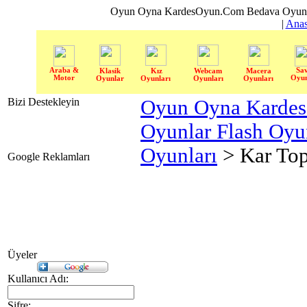
Oyun Oyna KardesOyun.Com Bedava Oyun 
|
Anas
Araba &
Sa
Klasik
Kız
Webcam
Macera
Motor
Oyun
Oyunlar
Oyunları
Oyunları
Oyunları
Bizi Destekleyin
Oyun Oyna Karde
Oyunlar Flash Oy
Oyunları
> Kar Top
Google Reklamları
Üyeler
Kullanıcı Adı:
Şifre: