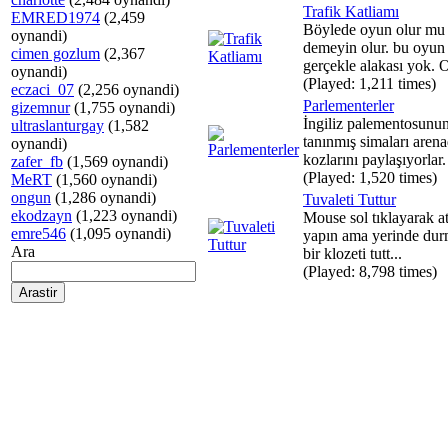
Trafik Katliamı
EMRED1974
(2,459
Böylede oyun olur mu
oynandi)
demeyin olur. bu oyun
cimen gozlum
(2,367
gerçekle alakası yok. 
oynandi)
(Played: 1,211 times)
eczaci_07
(2,256 oynandi)
Parlementerler
gizemnur
(1,755 oynandi)
İngiliz palementosunu
ultraslanturgay
(1,582
tanınmış simaları aren
oynandi)
kozlarını paylaşıyorlar.
zafer_fb
(1,569 oynandi)
(Played: 1,520 times)
MeRT
(1,560 oynandi)
ongun
(1,286 oynandi)
Tuvaleti Tuttur
ekodzayn
(1,223 oynandi)
Mouse sol tıklayarak atı
emre546
(1,095 oynandi)
yapın ama yerinde du
Ara
bir klozeti tutt...
(Played: 8,798 times)