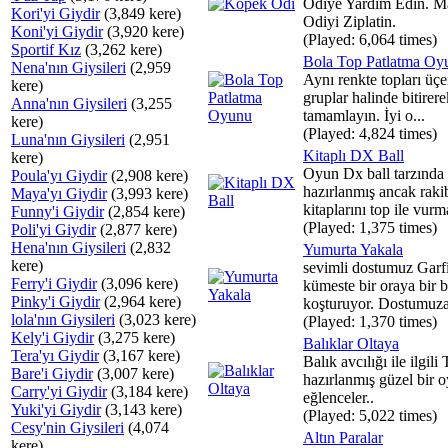
Odiye Yardim Edin. Ma
Kori'yi Giydir
(3,849 kere)
Odiyi Ziplatin.
Koni'yi Giydir
(3,920 kere)
(Played: 6,064 times)
Sportif Kız
(3,262 kere)
Bola Top Patlatma Oy
Nena'nın Giysileri
(2,959
Aynı renkte topları üçer
kere)
gruplar halinde bitirer
Anna'nın Giysileri
(3,255
tamamlayın. İyi o...
kere)
(Played: 4,824 times)
Luna'nın Giysileri
(2,951
Kitaplı DX Ball
kere)
Oyun Dx ball tarzında
Poula'yı Giydir
(2,908 kere)
hazırlanmış ancak raki
Maya'yı Giydir
(3,993 kere)
kitaplarını top ile vurm
Funny'i Giydir
(2,854 kere)
(Played: 1,375 times)
Poli'yi Giydir
(2,877 kere)
Hena'nın Giysileri
(2,832
Yumurta Yakala
kere)
sevimli dostumuz Garf
Ferry'i Giydir
(3,096 kere)
kümeste bir oraya bir 
Pinky'i Giydir
(2,964 kere)
koşturuyor. Dostumuza 
lola'nın Giysileri
(3,023 kere)
(Played: 1,370 times)
Kely'i Giydir
(3,275 kere)
Balıklar Oltaya
Tera'yı Giydir
(3,167 kere)
Balık avcılığı ile ilgili
Bare'i Giydir
(3,007 kere)
hazırlanmış güzel bir o
Carry'yi Giydir
(3,184 kere)
eğlenceler..
Yuki'yi Giydir
(3,143 kere)
(Played: 5,022 times)
Cesy'nin Giysileri
(4,074
Altın Paralar
kere)