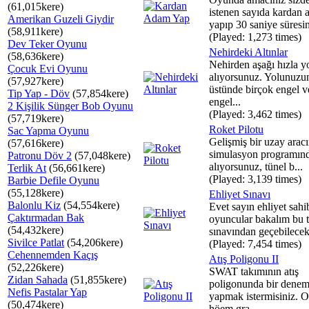
(61,015kere)
istenen sayıda kardan 
Amerikan Guzeli Giydir
yapıp 30 saniye süresin
(58,911kere)
(Played: 1,273 times)
Dev Teker Oyunu
Nehirdeki Altınlar
(58,636kere)
Nehirden aşağı hızla y
Çocuk Evi Oyunu
alıyorsunuz. Yolunuzu
(57,927kere)
üstünde birçok engel v
Tip Yap - Döv
(57,854kere)
engel...
2 Kişilik Sünger Bob Oyunu
(Played: 3,462 times)
(57,719kere)
Roket Pilotu
Sac Yapma Oyunu
Gelişmiş bir uzay arac
(57,616kere)
simulasyon programınd
Patronu Döv 2
(57,048kere)
alıyorsunuz, tünel b...
Terlik At
(56,661kere)
(Played: 3,139 times)
Barbie Defile Oyunu
(55,128kere)
Ehliyet Sınavı
Balonlu Kiz
(54,554kere)
Evet sayın ehliyet sahi
Çaktırmadan Bak
oyuncular bakalım bu t
(54,432kere)
sınavından geçebilecek 
Sivilce Patlat
(54,206kere)
(Played: 7,454 times)
Cehennemden Kaçış
Atış Poligonu II
(52,226kere)
SWAT takımının atış
Zidan Sahada
(51,855kere)
poligonunda bir dene
Nefis Pastalar Yap
yapmak istermisiniz. 
(50,474kere)
höem gra...