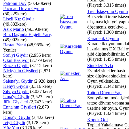
Patronu Döv
(50,420kere)
(Played: 3,315 times)
Pacman Duvar Oyunu
Tren İstasyonu Oyunu
(50,229kere)
Bu sevimli trene istas
Liseli Kız Giydir
ulaşması için yol yapıp
(49,833kere)
döşemeniz gerekiyo...
Asik Mario
(49,393kere)
(Played: 1,360 times)
Buz Dağında Engelli Yarış
Karadelik Oyunu
(49,002kere)
Karadelik oyununu dai
Bastan Yarat
(48,989kere)
hazırlanmış DX Ball 
Yeniler
gibi düşünebilirsiniz. O
Sofi'yi Giydir
(2,955 kere)
(Played: 1,455 times)
Okul Başlıyor
(2,779 kere)
Roze'u Giydir
(3,115 kere)
Sinekleri Avla
Nicky'nin Giysileri
(2,821
Evinizi sinekler bastı..
kere)
size düşüyor sinekleri 
Salena'yı Giydir
(2,928 kere)
Oyun yüklendikt...
Keny'i Giydir
(3,316 kere)
(Played: 2,342 times)
Silviya Giydir
(3,027 kere)
Tattoo Dövme Yap
Uma'yı Giydir
(3,523 kere)
Son yılların moda işle
Jil'in Giysileri
(2,747 kere)
tattoo dövme yapma sa
Enna'nın Giysileri
(2,879
üzerine bir oyun. Oyun
kere)
(Played: 1,324 times)
Dona'yı Giydir
(3,422 kere)
Kopek Odi
Iviy'i Giydir
(3,178 kere)
Toplari Yakalamaya Ca
Yüz Yap
(3,176 kere)