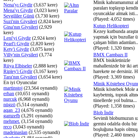
Minik kahramanımız al
Nena'yı Giydir
(3,637 kere)
paraları toplayıp kendi
Mena'yı Giydir
(3,023 kere)
oyuncaklar almak isti..
Sevgililer Günü
(3,730 kere)
(Played: 4,052 times)
Suzi'nin Giysileri
(2,824 kere)
Kutup Helikopteri
Gina'nın Giysileri
(2,929
Kezey kutbunda araştı
kere)
yapmak için buzullar ü
Leni'yi Giydir
(2,924 kere)
çalışan bilim adamları..
Pearl'i Giydir
(2,820 kere)
(Played: 1,320 times)
Kety'i Giydir
(3,075 kere)
Villy'nin Giysileri
(3,774
BMX Cambazı II
kere)
BMX bisikletinizle
Rüya Elbiseler
(2,888 kere)
mahallenizde bir iki art
Ripley'i Giydir
(3,167 kere)
harekete ne dersiniz. H
Tara'nın Giysileri
(3,654 kere)
(Played: 3,369 times)
En iyi Oyuncular
Minik Köstebeg Oyun
martinstoj
(23,564 oynandi)
Minik köstebek Mole a
erhan
(10,651 oynandi)
kaybetmiş, toprak altın
nurcuk
(6,968 oynandi)
tünellerde yol bulma...
nügzö
(5,514 oynandi)
(Played: 1,358 times)
aqan_23
(4,676 oynandi)
Blob İndir
gamzefb
(3,291 oynandi)
Sevimli blobumuzun u
mehmet.
(3,154 oynandi)
gemisi odalrla dolu bir
reco
(3,043 oynandi)
boşluğuna hapis olmuş 
madeinaslan
(2,535 oynandi)
(Played: 2,460 times)
charlotte
(2,484 oynandi)