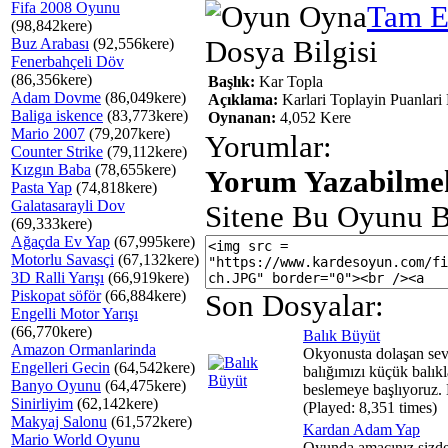
Fifa 2008 Oyunu
Tam E
(98,842kere)
Buz Arabası
(92,556kere)
Dosya Bilgisi
Fenerbahçeli Döv
(86,356kere)
Başlık:
Kar Topla
Adam Dovme
(86,049kere)
Açıklama:
Karlari Toplayin Puanlari
Baliga iskence
(83,773kere)
Oynanan:
4,052 Kere
Mario 2007
(79,207kere)
Yorumlar:
Counter Strike
(79,112kere)
Kızgın Baba
(78,655kere)
Yorum Yazabilmek
Pasta Yap
(74,818kere)
Galatasarayli Dov
Sitene Bu Oyunu B
(69,333kere)
Ağaçda Ev Yap
(67,995kere)
Motorlu Savasçi
(67,132kere)
3D Ralli Yarışı
(66,919kere)
Piskopat söför
(66,884kere)
Son Dosyalar:
Engelli Motor Yarışı
(66,770kere)
Balık Büyüt
Amazon Ormanlarinda
Okyonusta dolaşan sev
Engelleri Gecin
(64,542kere)
balığımızı küçük balıkl
Banyo Oyunu
(64,475kere)
beslemeye başlıyoruz. 
Sinirliyim
(62,142kere)
(Played: 8,351 times)
Makyaj Salonu
(61,572kere)
Kardan Adam Yap
Mario World Oyunu
Oyunda amacınız sizd